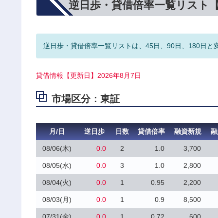
逆日歩・貸借倍率一覧リスト
逆日歩・貸借倍率一覧リストは、45日、90日、180日と
貸借情報【更新日】2026年8月7日
市場区分：東証
月/日
逆日歩
日数
貸借倍率
融資新規
融
08/06(木)
0.0
2
1.0
3,700
08/05(水)
0.0
3
1.0
2,800
08/04(火)
0.0
1
0.95
2,200
08/03(月)
0.0
1
0.9
8,500
07/31(金)
0.0
1
0.72
600