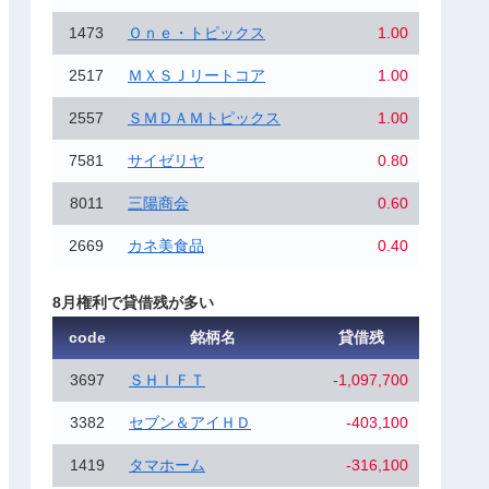
1473
Ｏｎｅ・トピックス
1.00
2517
ＭＸＳＪリートコア
1.00
2557
ＳＭＤＡＭトピックス
1.00
7581
サイゼリヤ
0.80
8011
三陽商会
0.60
2669
カネ美食品
0.40
8月権利で貸借残が多い
code
銘柄名
貸借残
3697
ＳＨＩＦＴ
-1,097,700
3382
セブン＆アイＨＤ
-403,100
1419
タマホーム
-316,100