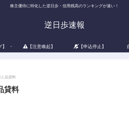
株主優待に特化した逆日歩・信用残高のランキングが速い！
逆日歩速報
グ】
【注意喚起】
【申込停止】
情報と品貸料
品貸料