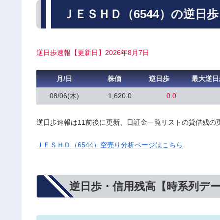
ＪＥＳＨＤ（6544）の逆日
逆日歩速報【更新日】2026年8月7日
月/日
株価
逆日歩
最大逆日
08/06(木)
1,620.0
0.0
逆日歩速報は11前後に更新、日証金一覧リストの貸借残の
ＪＥＳＨＤ（6544）空売り分析ページはこちら
逆日歩・信用残高【時系列デ