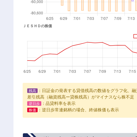
：日証金の発表する貸借残高の数値をグラフ化、融
残高
差引残高（融資残高ー貸株残高）がマイナスなら株不足
：品貸料率を表示
逆日歩
：逆日歩常連銘柄の場合、終値株価も表示
株価