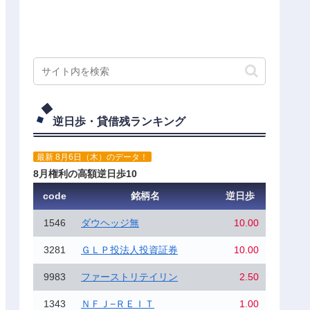
逆日歩・貸借残ランキング
最新 8月6日（木）のデータ！
8月権利の高額逆日歩10
code
銘柄名
逆日歩
1546
ダウヘッジ無
10.00
3281
ＧＬＰ投法人投資証券
10.00
9983
ファーストリテイリン
2.50
1343
ＮＦＪ−ＲＥＩＴ
1.00