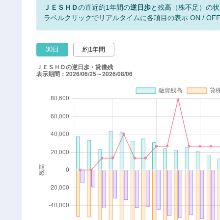
ＪＥＳＨＤ
の直近約1年間の
逆日歩
と残高（株不足）の状
ラベルクリックでリアルタイムに各項目の表示 ON / OF
30日
約1年間