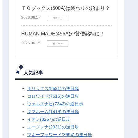
ＴＯブックス(500A)は終わりの始まり？
2026.06.17
株コード
HUMAN MADE(456A)が貸借銘柄に！
2026.06.15
株コード
人気記事
オリックス(8591)の逆日歩
コロワイド(7616)の逆日歩
ウェルスナビ(7342)の逆日歩
タマホーム(1419)の逆日歩
イオン(8267)の逆日歩
ユーグレナ(2931)の逆日歩
マネーフォワード(3994)の逆日歩