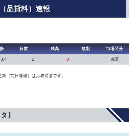
歩（品貸料）速報
歩
日数
残高
規制
市場区分
3.4
2
0
東証
更新（前日速報）はお昼過ぎです。
ータ】