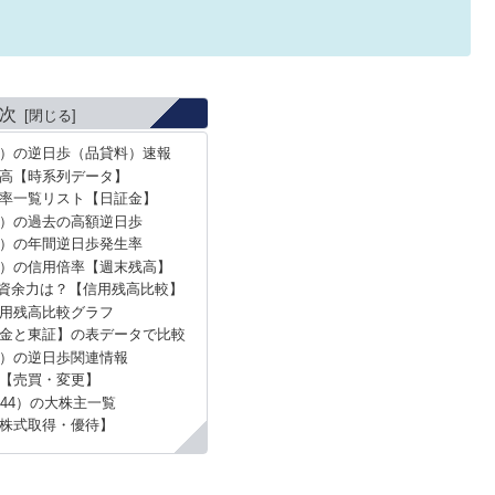
次
44）の逆日歩（品貸料）速報
高【時系列データ】
率一覧リスト【日証金】
4）の過去の高額逆日歩
4）の年間逆日歩発生率
44）の信用倍率【週末残高】
資余力は？【信用残高比較】
用残高比較グラフ
金と東証】の表データで比較
4）の逆日歩関連情報
【売買・変更】
544）の大株主一覧
株式取得・優待】