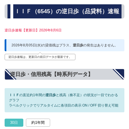
ＩＩＦ（6545）の逆日歩（品貸料）速報
逆日歩速報【更新日】2026年8月6日
2026年8月05日(水)の貸借残はプラス、
逆日歩
の発生はありません。
逆日歩速報は、更新日の前日データが最新です。
逆日歩・信用残高【時系列データ】
ＩＩＦ
の直近約1年間の
逆日歩
と残高（株不足）の状況が一目でわかる
グラフ
ラベルクリックでリアルタイムに各項目の表示 ON / OFF 切り替え可能
30日
約1年間