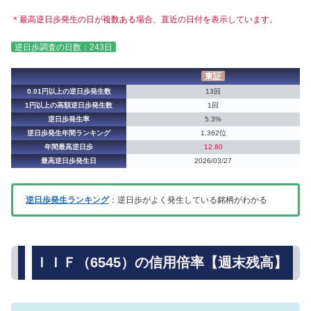
＊最高逆日歩発生の日が複数ある場合、直近の日付を表示しています。
逆日歩調査の日数：243日
東証
0.01円以上の逆日歩発生数
13回
1円以上の高額逆日歩発生数
1回
逆日歩発生率
5.3%
逆日歩発生年間ランキング
1,362位
年間最高逆日歩
12.80
最高逆日歩発生日
2026/03/27
逆日歩発生ランキング
：逆日歩がよく発生している銘柄がわかる
ＩＩＦ（6545）の信用倍率【週末残高】