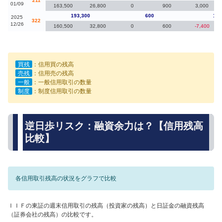
211
01/09
163,500
26,800
0
900
3,000
193,300
600
1,2
2025
322
12/26
160,500
32,800
0
600
-7,400
買残
：信用買の残高
売残
：信用売の残高
一般
：一般信用取引の数量
制度
：制度信用取引の数量
逆日歩リスク：融資余力は？【信用残高
比較】
各信用取引残高の状況をグラフで比較
ＩＩＦの東証の週末信用取引の残高（投資家の残高）と日証金の融資残高
（証券会社の残高）の比較です。