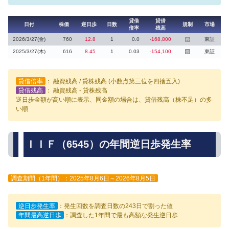
貸借
貸借
日付
株価
逆日歩
日数
規制
市場
倍率
残高
2026/3/27(金)
760
12.8
1
0.0
-168,800
東証
停
2025/3/27(木)
616
8.45
1
0.03
-154,100
東証
停
貸借倍率
： 融資残高 / 貸株残高 (小数点第三位を四捨五入)
貸借残高
： 融資残高 - 貸株残高
逆日歩金額が高い順に表示、同金額の場合は、貸借残高（株不足）の多
い順
ＩＩＦ（6545）の年間逆日歩発生率
調査期間（1年間）：2025年8月6日～2026年8月5日
逆日歩発生率
：発生回数を調査日数の243日で割った値
年間最高逆日歩
：調査した1年間で最も高額な発生逆日歩