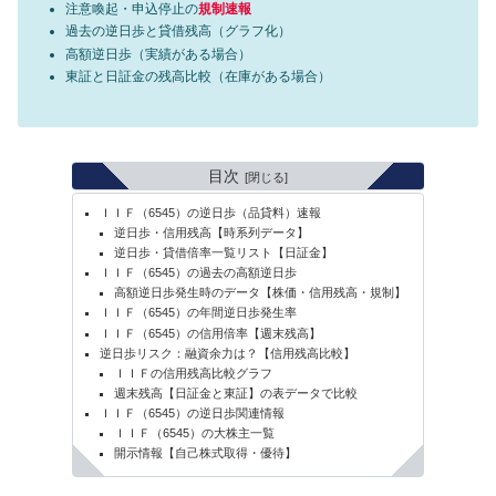
注意喚起・申込停止の
規制速報
過去の逆日歩と貸借残高（グラフ化）
高額逆日歩（実績がある場合）
東証と日証金の残高比較（在庫がある場合）
目次
ＩＩＦ（6545）の逆日歩（品貸料）速報
逆日歩・信用残高【時系列データ】
逆日歩・貸借倍率一覧リスト【日証金】
ＩＩＦ（6545）の過去の高額逆日歩
高額逆日歩発生時のデータ【株価・信用残高・規制】
ＩＩＦ（6545）の年間逆日歩発生率
ＩＩＦ（6545）の信用倍率【週末残高】
逆日歩リスク：融資余力は？【信用残高比較】
ＩＩＦの信用残高比較グラフ
週末残高【日証金と東証】の表データで比較
ＩＩＦ（6545）の逆日歩関連情報
ＩＩＦ（6545）の大株主一覧
開示情報【自己株式取得・優待】