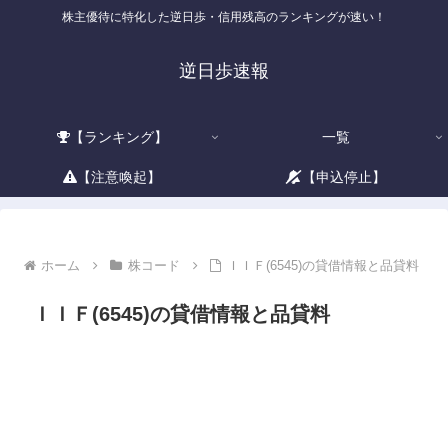
株主優待に特化した逆日歩・信用残高のランキングが速い！
逆日歩速報
【ランキング】
一覧
【注意喚起】
【申込停止】
ホーム
株コード
ＩＩＦ(6545)の貸借情報と品貸料
ＩＩＦ(6545)の貸借情報と品貸料