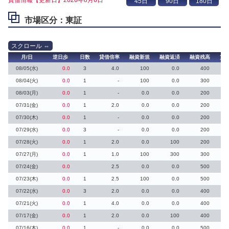
市場区分：東証
月/日
逆日歩
日数
貸借倍率
融資新規
融資返済
融資残高
貸
08/05(水)
0.0
3
4.0
100
0.0
400
08/04(火)
0.0
1
-
100
0.0
300
08/03(月)
0.0
1
-
0.0
0.0
200
07/31(金)
0.0
1
2.0
0.0
0.0
200
07/30(木)
0.0
1
-
0.0
0.0
200
07/29(水)
0.0
3
-
0.0
0.0
200
07/28(火)
0.0
1
2.0
0.0
100
200
07/27(月)
0.0
1
1.0
100
300
300
07/24(金)
0.0
2.5
0.0
0.0
500
07/23(木)
0.0
1
2.5
100
0.0
500
07/22(水)
0.0
3
2.0
0.0
0.0
400
07/21(火)
0.0
1
4.0
0.0
0.0
400
07/17(金)
0.0
1
2.0
0.0
100
400
07/16(木)
0.0
1
-
0.0
0.0
500