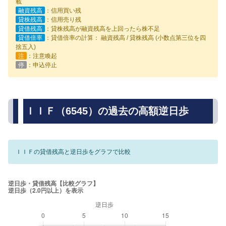
載
融資残高
：信用買い残
貸株残高
：信用売り残
貸借残高
：貸株残高が融資残高を上回ったら株不足
貸借倍率
：貸借倍率の計算： 融資残高 / 貸株残高 (小数点第三位を四
捨五入)
注
：注意喚起
停
：申込停止
ＩＩＦ（6545）の過去の高額逆日歩
ＩＩＦの貸借残高と逆日歩をグラフで比較