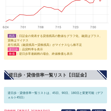
残高
：日証金の発表する貸借残高の数値をグラフ化、融資はプラス、
貸株はマイナス
差引残高（融資残高ー貸株残高）がマイナスなら株不足
逆日歩
：品貸料率を表示
株価
：逆日歩常連銘柄の場合、終値株価も表示
逆日歩・貸借倍率一覧リスト【日証金】
逆日歩・貸借倍率一覧リストは、45日、90日、180日と変更可能（デフ
ォルト45日）
貸借情報【更新日】2026年8月6日