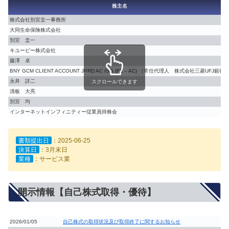
株主名
株式会社別宮圭一事務所
大同生命保険株式会社
別宮 圭一
キユーピー株式会社
藤澤 卓
BNY GCM CLIENT ACCOUNT JPRD AC ISG (FE－AC) （常任代理人 株式会社三菱UFJ銀行
永井 詳二
スクロールできます
清板 大亮
別宮 均
インターネットインフィニティー従業員持株会
書類提出日
：2025-06-25
決算日
：3月末日
業種
：サービス業
開示情報【自己株式取得・優待】
2026/01/05
自己株式の取得状況及び取得終了に関するお知らせ