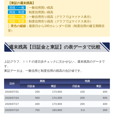
【東証の週末残高】
買残・一般
：一般信用買い残高
買残・制度
：制度信用買い残高
売残・一般
：一般信用売り残高（グラフではマイナス表示）
売残・制度
：制度信用売り残高（グラフではマイナス表示）
│ 黄色の縦線
：最新日から180カレンダー日前（制度信用の建玉期限目
安）
週末残高【日証金と東証】の表データで比較
上記グラフ、ＩＩＦの逆日歩チェックに欠かせない、週末残高のデータで
す。
東証データは、一般信用と制度信用の残高の合計値です。
買残
売残
日付
日証金
東証
日証金
東証
2026/07/31
200
173,900
100
400
2026/07/24
500
174,300
200
600
2026/07/17
400
173,900
200
400
2026/07/10
700
183,800
0.0
300