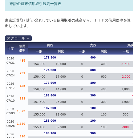
東証の週末信用取引残高一覧表
東京証券取引所が発表している信用取引の残高から、ＩＩＦの信用倍率を算
出しています。
買残
売残
買残（
信用
日付
倍率
一般
制度
一般
制度
一般
173,900
400
-4
2026
435
07/31
154,900
19,000
0
400
-1,500
174,300
600
40
2026
291
07/24
156,400
17,900
0
600
-2,900
173,900
400
-9,9
2026
435
07/17
159,300
14,600
0
400
1,800
183,800
300
-3,4
2026
613
07/10
157,500
26,300
0
300
1,900
187,200
100
-8
2026
1,872
07/03
155,600
31,600
0
100
500
188,000
100
1,9
2026
1,880
06/26
155,100
32,900
0
100
-900
186,100
300
1,7
2026
620