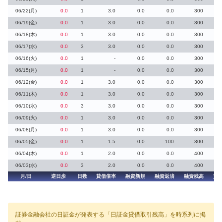
06/22(月)
0.0
1
3.0
0.0
0.0
300
06/19(金)
0.0
1
3.0
0.0
0.0
300
06/18(木)
0.0
1
3.0
0.0
0.0
300
06/17(水)
0.0
3
3.0
0.0
0.0
300
06/16(火)
0.0
1
-
0.0
0.0
300
06/15(月)
0.0
1
-
0.0
0.0
300
06/12(金)
0.0
1
3.0
0.0
0.0
300
06/11(木)
0.0
1
3.0
0.0
0.0
300
06/10(水)
0.0
3
3.0
0.0
0.0
300
06/09(火)
0.0
1
3.0
0.0
0.0
300
06/08(月)
0.0
1
3.0
0.0
0.0
300
06/05(金)
0.0
1
1.5
0.0
100
300
06/04(木)
0.0
1
2.0
0.0
0.0
400
06/03(水)
0.0
3
2.0
0.0
0.0
400
月/日
逆日歩
日数
貸借倍率
融資新規
融資返済
融資残高
貸
証券金融会社の日証金が発表する「日証金貸借取引残高」を時系列に掲