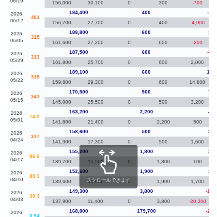
06/19
156,000
30,100
0
300
-700
184,400
400
-4,4
2026
461
06/12
156,700
27,700
0
400
-4,900
188,800
600
1,3
2026
315
06/05
161,600
27,200
0
600
-200
187,500
600
-1,6
2026
313
05/29
161,800
25,700
0
600
2,000
189,100
600
18,
2026
315
05/22
159,800
29,300
0
600
14,800
170,500
500
7,3
2026
341
05/15
145,000
25,500
0
500
3,200
163,200
2,200
4,6
2026
74.2
05/01
141,800
21,400
0
2,200
500
158,600
500
3,4
2026
317
04/24
141,300
17,300
0
500
1,600
155,200
1,800
2,6
2026
86.2
04/17
139,700
15,500
0
1,800
100
152,600
1,900
3,3
2026
80.3
04/10
スクロールできます
139,600
13,000
0
1,900
1,700
149,300
3,800
-19,
2026
39.3
04/03
137,900
11,400
0
3,800
-20,300
168,800
179,700
-22,
2026
0.94