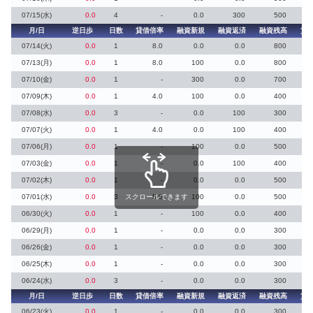
07/15(水)
0.0
4
-
0.0
300
500
月/日
逆日歩
日数
貸借倍率
融資新規
融資返済
融資残高
貸
07/14(火)
0.0
1
8.0
0.0
0.0
800
07/13(月)
0.0
1
8.0
100
0.0
800
07/10(金)
0.0
1
-
300
0.0
700
07/09(木)
0.0
1
4.0
100
0.0
400
07/08(水)
0.0
3
-
0.0
100
300
07/07(火)
0.0
1
4.0
0.0
100
400
07/06(月)
0.0
1
-
100
0.0
500
07/03(金)
0.0
1
-
0.0
100
400
07/02(木)
0.0
1
-
0.0
0.0
500
07/01(水)
0.0
3
スクロールできます
5.0
100
0.0
500
06/30(火)
0.0
1
-
100
0.0
400
06/29(月)
0.0
1
-
0.0
0.0
300
06/26(金)
0.0
1
-
0.0
0.0
300
06/25(木)
0.0
1
-
0.0
0.0
300
06/24(水)
0.0
3
-
0.0
0.0
300
月/日
逆日歩
日数
貸借倍率
融資新規
融資返済
融資残高
貸
06/23(火)
0.0
1
-
0.0
0.0
300