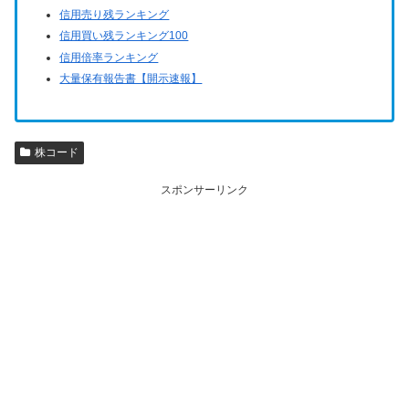
信用売り残ランキング
信用買い残ランキング100
信用倍率ランキング
大量保有報告書【開示速報】
株コード
スポンサーリンク