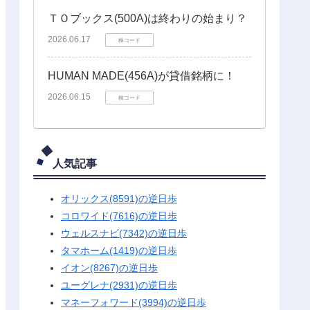
ＴＯブックス(500A)は終わりの始まり？
2026.06.17
株コード
HUMAN MADE(456A)が貸借銘柄に！
2026.06.15
株コード
人気記事
オリックス(8591)の逆日歩
コロワイド(7616)の逆日歩
ウェルスナビ(7342)の逆日歩
タマホーム(1419)の逆日歩
イオン(8267)の逆日歩
ユーグレナ(2931)の逆日歩
マネーフォワード(3994)の逆日歩