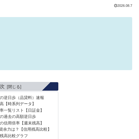
2026.08.7
次
）の逆日歩（品貸料）速報
高【時系列データ】
率一覧リスト【日証金】
）の過去の高額逆日歩
）の信用倍率【週末残高】
資余力は？【信用残高比較】
残高比較グラフ