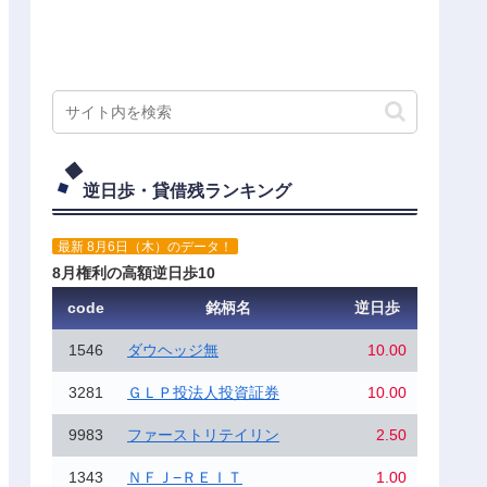
逆日歩・貸借残ランキング
最新 8月6日（木）のデータ！
8月権利の高額逆日歩10
code
銘柄名
逆日歩
1546
ダウヘッジ無
10.00
3281
ＧＬＰ投法人投資証券
10.00
9983
ファーストリテイリン
2.50
1343
ＮＦＪ−ＲＥＩＴ
1.00