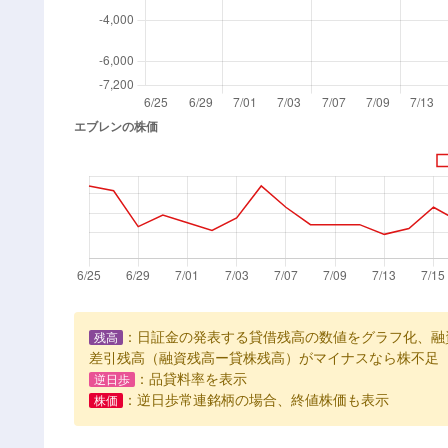
：日証金の発表する貸借残高の数値をグラフ化、融
残高
差引残高（融資残高ー貸株残高）がマイナスなら株不足
：品貸料率を表示
逆日歩
：逆日歩常連銘柄の場合、終値株価も表示
株価