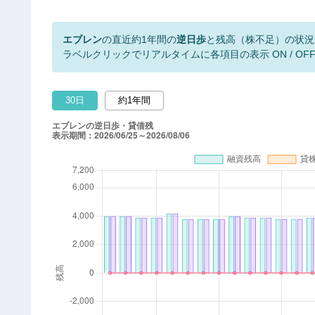
エブレン
の直近約1年間の
逆日歩
と残高（株不足）の状況
ラベルクリックでリアルタイムに各項目の表示 ON / OF
30日
約1年間