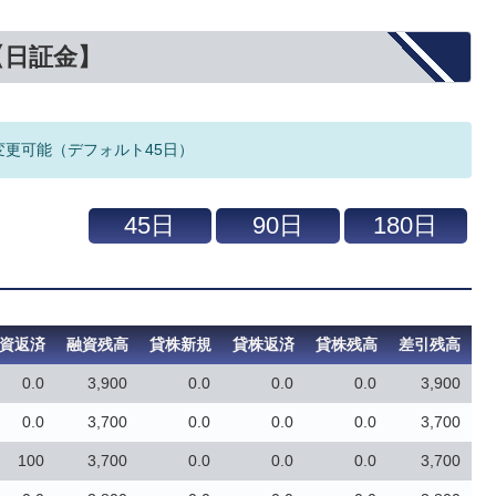
【日証金】
変更可能（デフォルト45日）
資返済
融資残高
貸株新規
貸株返済
貸株残高
差引残高
0.0
3,900
0.0
0.0
0.0
3,900
0.0
3,700
0.0
0.0
0.0
3,700
100
3,700
0.0
0.0
0.0
3,700