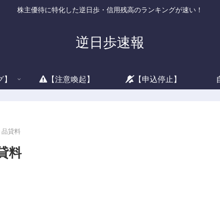
株主優待に特化した逆日歩・信用残高のランキングが速い！
逆日歩速報
グ】
【注意喚起】
【申込停止】
と品貸料
貸料