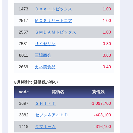
1473
Ｏｎｅ・トピックス
1.00
2517
ＭＸＳＪリートコア
1.00
2557
ＳＭＤＡＭトピックス
1.00
7581
サイゼリヤ
0.80
8011
三陽商会
0.60
2669
カネ美食品
0.40
8月権利で貸借残が多い
code
銘柄名
貸借残
3697
ＳＨＩＦＴ
-1,097,700
3382
セブン＆アイＨＤ
-403,100
1419
タマホーム
-316,100