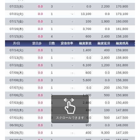
07/22(水)
0.0
3
-
0.0
2,200
170,900
07/21(火)
0.0
1
-
13,100
0.0
173,100
07/17(金)
0.0
1
-
100
1,900
160,000
07/16(木)
0.0
1
-
3,700
0.0
161,800
07/15(水)
0.0
4
-
600
2,400
158,100
月/日
逆日歩
日数
貸借倍率
融資新規
融資返済
融資残高
貸
07/14(火)
0.0
1
-
1,400
400
159,900
07/13(月)
0.0
1
-
0.0
2,900
158,900
07/10(金)
0.0
1
-
6,100
1,200
161,800
07/09(木)
0.0
1
-
600
0.0
156,900
07/08(水)
0.0
3
-
5,600
0.0
156,300
07/07(火)
0.0
1
-
0.0
200
150,700
07/06(月)
0.0
1
-
1,000
500
150,900
07/03(金)
0.0
1
-
2,600
0.0
150,400
07/02(木)
0.0
1
-
400
100
147,800
07/01(水)
0.0
3
スクロールできます
-
0.0
500
147,500
06/30(火)
0.0
1
-
900
0.0
148,000
06/29(月)
0.0
1
-
400
9,300
147,100