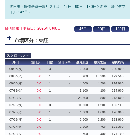
逆日歩・貸借倍率一覧リストは、45日、90日、180日と変更可能（デフ
ォルト45日）
貸借情報【更新日】2026年8月6日
市場区分：東証
月/日
逆日歩
日数
貸借倍率
融資新規
融資返済
融資残高
貸
08/05(水)
0.0
3
-
2,000
700
200,800
08/04(火)
0.0
1
-
900
16,200
199,500
08/03(月)
0.0
1
-
4,500
4,300
214,800
07/31(金)
0.0
1
-
1,100
100
214,600
07/30(木)
0.0
1
-
28,300
800
213,600
07/29(水)
0.0
3
-
11,300
1,200
186,100
07/28(火)
0.0
1
-
4,000
1,600
176,000
07/27(月)
0.0
1
-
2,500
2,200
173,600
07/24(金)
0.0
-
2,200
0.0
173,300
07/23(木)
0.0
1
-
600
400
171,100