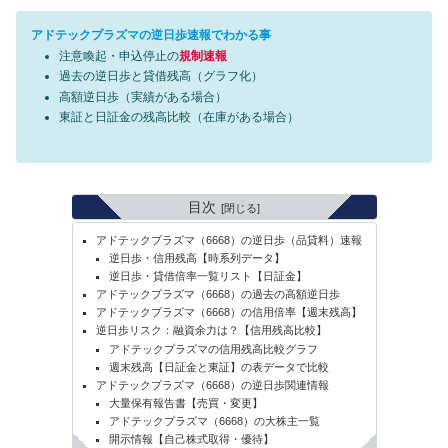
アドテックプラズマの逆日歩速報でわかる事
注意喚起・申込停止の
規制速報
過去の逆日歩と貸借残高（グラフ化）
高額逆日歩（実績がある場合）
東証と日証金の残高比較（在庫がある場合）
目次
アドテックプラズマ（6668）の逆日歩（品貸料）速報
逆日歩・信用残高【時系列データ】
逆日歩・貸借倍率一覧リスト【日証金】
アドテックプラズマ（6668）の過去の高額逆日歩
アドテックプラズマ（6668）の信用倍率【週末残高】
逆日歩リスク：融資余力は？【信用残高比較】
アドテックプラズマの信用残高比較グラフ
週末残高【日証金と東証】の表データで比較
アドテックプラズマ（6668）の逆日歩関連情報
大量保有報告書【売買・変更】
アドテックプラズマ（6668）の大株主一覧
開示情報【自己株式取得・優待】