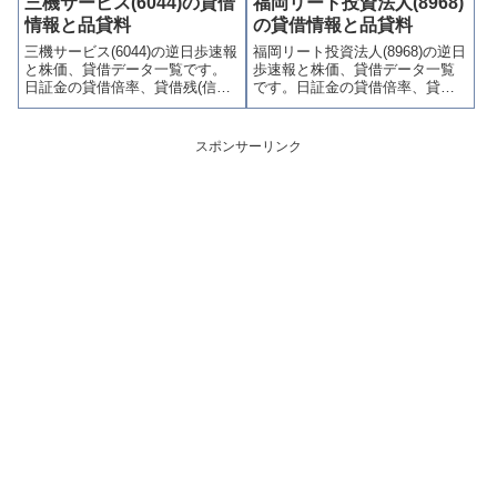
三機サービス(6044)の貸借
福岡リート投資法人(8968)
喚起・申込停止)など、空売り関
喚起・申込停止)など、空売り関
情報と品貸料
の貸借情報と品貸料
連情報を集計し、図解でわかり
連情報を集計し、図解でわかり
三機サービス(6044)の逆日歩速報
福岡リート投資法人(8968)の逆日
やすくまとめて掲載していま
やすくまとめて掲載していま
と株価、貸借データ一覧です。
歩速報と株価、貸借データ一覧
す。
す。
日証金の貸借倍率、貸借残(信用
です。日証金の貸借倍率、貸借
買残、信用売残)、品貸料(逆日
残(信用買残、信用売残)、品貸料
歩)、東証の週末残高、規制(注意
(逆日歩)、東証の週末残高、規制
喚起・申込停止)など、空売り関
(注意喚起・申込停止)など、空売
スポンサーリンク
連情報を集計し、図解でわかり
り関連情報を集計し、図解でわ
やすくまとめて掲載していま
かりやすくまとめて掲載してい
す。
ます。