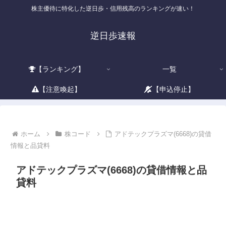
株主優待に特化した逆日歩・信用残高のランキングが速い！
逆日歩速報
【ランキング】
一覧
【注意喚起】
【申込停止】
ホーム
株コード
アドテックプラズマ(6668)の貸借
情報と品貸料
アドテックプラズマ(6668)の貸借情報と品
貸料