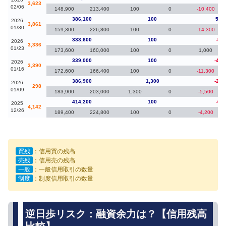
3,623
02/06
148,900
213,400
100
0
-10,400
386,100
100
52,
2026
3,861
01/30
159,300
226,800
100
0
-14,300
333,600
100
-5,4
2026
3,336
01/23
173,600
160,000
100
0
1,000
339,000
100
-47,
2026
3,390
01/16
172,600
166,400
100
0
-11,300
386,900
1,300
-27,
2026
298
01/09
183,900
203,000
1,300
0
-5,500
414,200
100
-6,6
2025
4,142
12/26
189,400
224,800
100
0
-4,200
買残
：信用買の残高
売残
：信用売の残高
一般
：一般信用取引の数量
制度
：制度信用取引の数量
逆日歩リスク：融資余力は？【信用残高