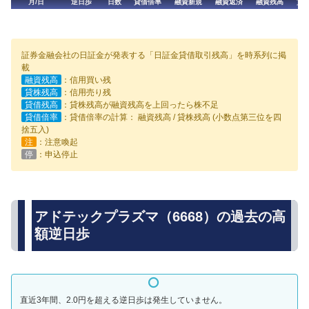
月/日
逆日歩
日数
貸借倍率
融資新規
融資返済
融資残高
貸
証券金融会社の日証金が発表する「日証金貸借取引残高」を時系列に掲
載
融資残高
：信用買い残
貸株残高
：信用売り残
貸借残高
：貸株残高が融資残高を上回ったら株不足
貸借倍率
：貸借倍率の計算： 融資残高 / 貸株残高 (小数点第三位を四
捨五入)
注
：注意喚起
停
：申込停止
アドテックプラズマ（6668）の過去の高
額逆日歩
直近3年間、2.0円を超える逆日歩は発生していません。