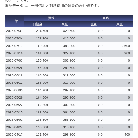
のデータです。
東証データは、一般信用と制度信用の残高の合計値です。
買残
売残
日付
日証金
東証
日証金
東証
2026/07/31
214,600
420,500
0.0
0
2026/07/24
173,300
416,600
0.0
0
2026/07/17
160,000
383,000
0.0
2,500
2026/07/10
161,800
327,100
0.0
900
2026/07/03
150,400
302,800
0.0
0
2026/06/26
156,000
289,500
0.0
0
2026/06/19
168,300
312,600
0.0
0
2026/06/12
185,000
318,000
0.0
0
2026/06/05
164,900
297,100
0.0
0
2026/05/29
164,600
296,800
0.0
0
2026/05/22
162,200
302,800
0.0
0
2026/05/15
199,600
364,500
0.0
0
2026/05/01
195,600
356,100
0.0
0
2026/04/24
156,600
315,100
0.0
0
2026/04/17
131,400
298,800
0.0
400