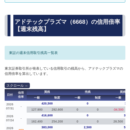
アドテックプラズマ（6668）の信用倍率
【週末残高】
東証の週末信用取引残高一覧表
東京証券取引所が発表している信用取引の残高から、アドテックプラズマの
信用倍率を算出しています。
買残
売残
買残（
信用
日付
倍率
一般
制度
一般
制度
一般
420,500
0
3,9
2026
-
07/31
127,900
292,600
0
0
-34,500
416,600
0
33,
2026
-
07/24
162,400
254,200
0
0
26,500
383,000
2,500
55,
2026