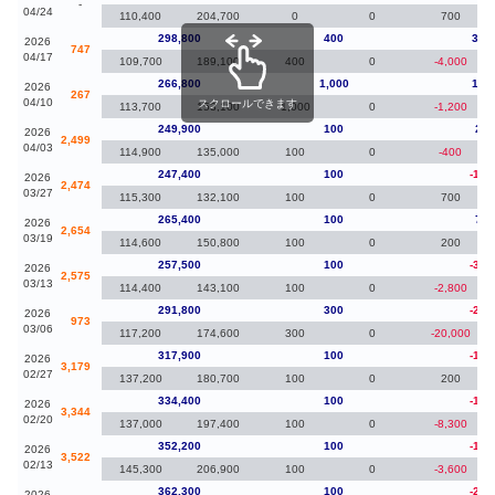
-
04/24
110,400
204,700
0
0
700
298,800
400
32,
2026
747
04/17
109,700
189,100
400
0
-4,000
266,800
1,000
16,
2026
267
04/10
スクロールできます
113,700
153,100
1,000
0
-1,200
249,900
100
2,5
2026
2,499
04/03
114,900
135,000
100
0
-400
247,400
100
-18,
2026
2,474
03/27
115,300
132,100
100
0
700
265,400
100
7,9
2026
2,654
03/19
114,600
150,800
100
0
200
257,500
100
-34,
2026
2,575
03/13
114,400
143,100
100
0
-2,800
291,800
300
-26,
2026
973
03/06
117,200
174,600
300
0
-20,000
317,900
100
-16,
2026
3,179
02/27
137,200
180,700
100
0
200
334,400
100
-17,
2026
3,344
02/20
137,000
197,400
100
0
-8,300
352,200
100
-10,
2026
3,522
02/13
145,300
206,900
100
0
-3,600
362,300
100
-23,
2026