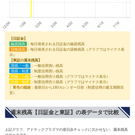
【日証金】
融資残高
：毎日発表される日証金の融資残高
貸株残高
：毎日発表される日証金の貸株残高（グラフではマイナス表
示）
【東証の週末残高】
買残・一般
：一般信用買い残高
買残・制度
：制度信用買い残高
売残・一般
：一般信用売り残高（グラフではマイナス表示）
売残・制度
：制度信用売り残高（グラフではマイナス表示）
│ 黄色の縦線
：最新日から180カレンダー日前（制度信用の建玉期限目
安）
週末残高【日証金と東証】の表データで比較
上記グラフ、アドテックプラズマの逆日歩チェックに欠かせない、週末残高