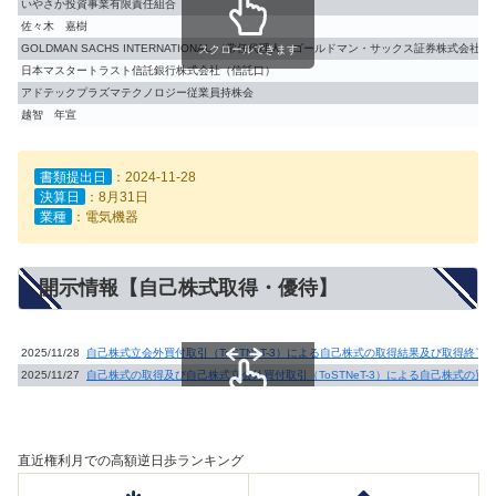
いやさか投資事業有限責任組合
佐々木 嘉樹
GOLDMAN SACHS INTERNATIONAL （常任代理人 ゴールドマン・サックス証券株式会社）
スクロールできます
日本マスタートラスト信託銀行株式会社（信託口）
アドテックプラズマテクノロジー従業員持株会
越智 年宣
書類提出日
：2024-11-28
決算日
：8月31日
業種
：電気機器
開示情報【自己株式取得・優待】
2025/11/28
自己株式立会外買付取引（ToSTNeT-3）による自己株式の取得結果及び取得終了
2025/11/27
自己株式の取得及び自己株式立会外買付取引（ToSTNeT-3）による自己株式の買
スクロールできます
直近権利月での高額逆日歩ランキング