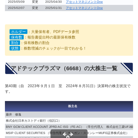
2025/05/09
変更
2025/04/30
アセットマネジメントOne
2025/02/07
変更
2025/01/31
アセットマネジメントOne
ホルダー
：大量保有者、PDFデータ参照
保有数
：報告書提出時の最新保有株数
割合
：保有株数の割合
状態
：株数増減のチェックが一目でわかる！
アドテックプラズマ（6668）の大株主一覧
第40期（自 2023年９月１日 至 2024年８月31日）決算時の株主状況で
す。
株主名
藤井 修逸
株式会社日本カストディ銀行（信託口）
BNY GCM CLIENT ACCOUNT JPRD AC ISG（FE-AC） （常任代理人 株式会社三菱UFJ銀行
MSIP CLIENT SECURITIES （常任代理人 モルガン・スタンレーMUFG証券株式会社）