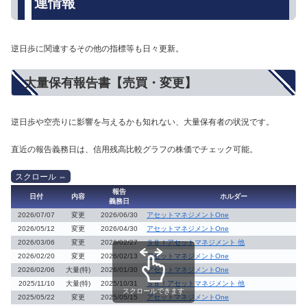
連情報
逆日歩に関連するその他の指標等も日々更新。
大量保有報告書【売買・変更】
逆日歩や空売りに影響を与えるかも知れない、大量保有者の状況です。
直近の報告義務日は、信用残高比較グラフの株価でチェック可能。
報告
日付
内容
ホルダー
義務日
2026/07/07
変更
2026/06/30
アセットマネジメントOne
2026/05/12
変更
2026/04/30
アセットマネジメントOne
2026/03/06
変更
2026/02/27
ＳＢＩアセットマネジメント 他
2026/02/20
変更
2026/02/13
アセットマネジメントOne
2026/02/06
大量(特)
2026/01/30
アセットマネジメントOne
2025/11/10
大量(特)
2025/10/31
ＳＢＩアセットマネジメント 他
スクロールできます
2025/05/22
変更
2025/05/15
アセットマネジメントOne