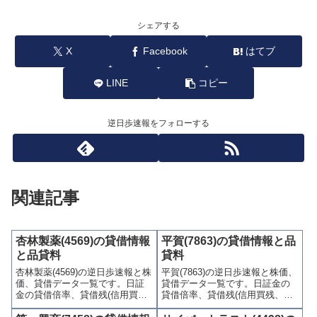
シェアする
X
Facebook
はてブ
LINE
コピー
逆日歩速報をフォローする
関連記事
杏林製薬(4569)の貸借情報
平賀(7863)の貸借情報と品
と品貸料
貸料
杏林製薬(4569)の逆日歩速報と株
平賀(7863)の逆日歩速報と株価、
価、貸借データ一覧です。日証
貸借データ一覧です。日証金の
金の貸借倍率、貸借残(信用買
貸借倍率、貸借残(信用買残、信
残、信用売残)、品貸料(逆日
用売残)、品貸料(逆日歩)、東証