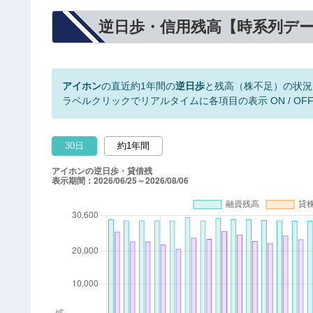
逆日歩・信用残高【時系列デ
アイホン
の直近約1年間の
逆日歩
と残高（株不足）の状況
ラベルクリックでリアルタイムに各項目の表示 ON / OF
30日
約1年間