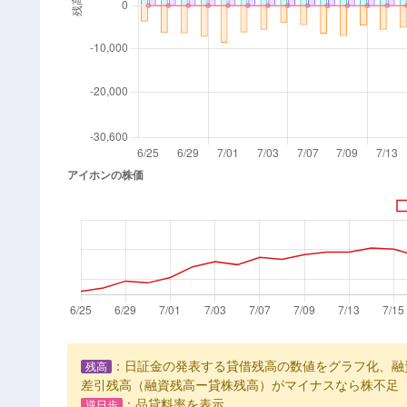
：日証金の発表する貸借残高の数値をグラフ化、融
残高
差引残高（融資残高ー貸株残高）がマイナスなら株不足
：品貸料率を表示
逆日歩