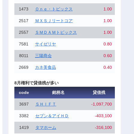
1473
Ｏｎｅ・トピックス
1.00
2517
ＭＸＳＪリートコア
1.00
2557
ＳＭＤＡＭトピックス
1.00
7581
サイゼリヤ
0.80
8011
三陽商会
0.60
2669
カネ美食品
0.40
8月権利で貸借残が多い
code
銘柄名
貸借残
3697
ＳＨＩＦＴ
-1,097,700
3382
セブン＆アイＨＤ
-403,100
1419
タマホーム
-316,100