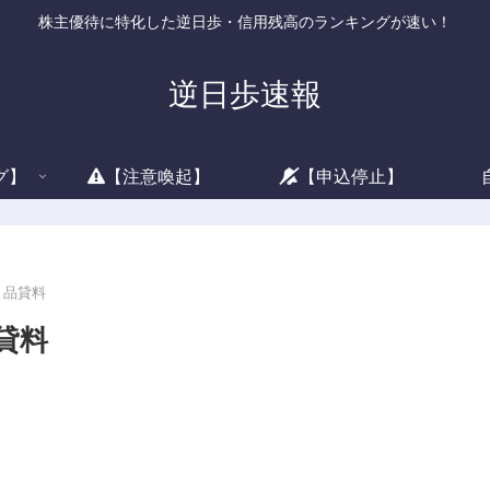
株主優待に特化した逆日歩・信用残高のランキングが速い！
逆日歩速報
グ】
【注意喚起】
【申込停止】
と品貸料
貸料