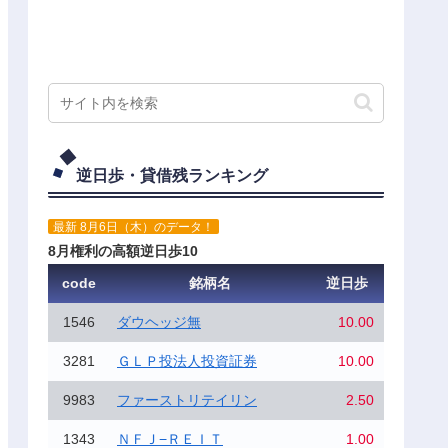
逆日歩・貸借残ランキング
最新 8月6日（木）のデータ！
8月権利の高額逆日歩10
code
銘柄名
逆日歩
1546
ダウヘッジ無
10.00
3281
ＧＬＰ投法人投資証券
10.00
9983
ファーストリテイリン
2.50
1343
ＮＦＪ−ＲＥＩＴ
1.00