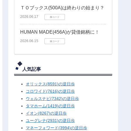
ＴＯブックス(500A)は終わりの始まり？
2026.06.17
株コード
HUMAN MADE(456A)が貸借銘柄に！
2026.06.15
株コード
人気記事
オリックス(8591)の逆日歩
コロワイド(7616)の逆日歩
ウェルスナビ(7342)の逆日歩
タマホーム(1419)の逆日歩
イオン(8267)の逆日歩
ユーグレナ(2931)の逆日歩
マネーフォワード(3994)の逆日歩