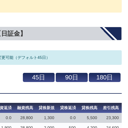
【日証金】
変更可能（デフォルト45日）
資返済
融資残高
貸株新規
貸株返済
貸株残高
差引残高
0.0
28,800
1,300
0.0
5,500
23,300
1,900
28,800
2,000
500
4,200
24,600