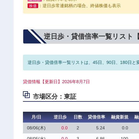
：逆日歩常連銘柄の場合、終値株価も表示
株価
逆日歩・貸借倍率一覧リスト
逆日歩・貸借倍率一覧リストは、45日、90日、180日と
貸借情報【更新日】2026年8月7日
市場区分：東証
月/日
逆日歩
日数
貸借倍率
融資新規
融
08/06(木)
0.0
2
5.24
0.0
08/05(水)
0.0
3
6.86
100