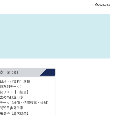
2026.08.7
次
逆日歩（品貸料）速報
時系列データ】
覧リスト【日証金】
過去の高額逆日歩
データ【株価・信用残高・規制】
年間逆日歩発生率
信用倍率【週末残高】