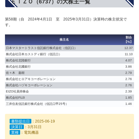
ＥＩＺＯ（6737）の大株主一覧
第58期（自 2024年4月1日 至 2025年3月31日）決算時の株主状況で
す。
割合
株主名
【%】
日本マスタートラスト信託銀行株式会社（信託口）
12.37
株式会社日本カストディ銀行（信託口）
11.10
株式会社北陸銀行
4.07
株式会社北國銀行
3.86
佐々木 嘉樹
2.79
株式会社ヒロアキコーポレーション
2.76
株式会社ハヅキコーポレーション
2.76
EIZO社員持株会
2.39
株式会社FUJI
1.85
三井住友信託銀行株式会社（信託口甲25号）
1.46
書類提出日
：2025-06-19
決算日
：3月31日
業種
：電気機器