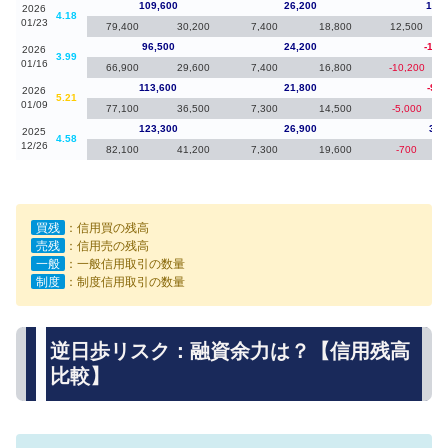
109,600
26,200
13,1
2026
4.18
01/23
79,400
30,200
7,400
18,800
12,500
96,500
24,200
-17,
2026
3.99
01/16
66,900
29,600
7,400
16,800
-10,200
113,600
21,800
-9,7
2026
5.21
01/09
77,100
36,500
7,300
14,500
-5,000
123,300
26,900
3,2
2025
4.58
12/26
82,100
41,200
7,300
19,600
-700
買残
：信用買の残高
売残
：信用売の残高
一般
：一般信用取引の数量
制度
：制度信用取引の数量
逆日歩リスク：融資余力は？【信用残高
比較】