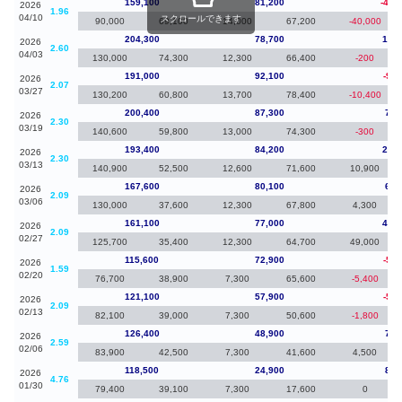
159,100
81,200
-45,
2026
1.96
04/10
スクロールできます
90,000
69,100
14,000
67,200
-40,000
204,300
78,700
13,3
2026
2.60
04/03
130,000
74,300
12,300
66,400
-200
191,000
92,100
-9,4
2026
2.07
03/27
130,200
60,800
13,700
78,400
-10,400
200,400
87,300
7,0
2026
2.30
03/19
140,600
59,800
13,000
74,300
-300
193,400
84,200
25,8
2026
2.30
03/13
140,900
52,500
12,600
71,600
10,900
167,600
80,100
6,5
2026
2.09
03/06
130,000
37,600
12,300
67,800
4,300
161,100
77,000
45,5
2026
2.09
02/27
125,700
35,400
12,300
64,700
49,000
115,600
72,900
-5,5
2026
1.59
02/20
76,700
38,900
7,300
65,600
-5,400
121,100
57,900
-5,3
2026
2.09
02/13
82,100
39,000
7,300
50,600
-1,800
126,400
48,900
7,9
2026
2.59
02/06
83,900
42,500
7,300
41,600
4,500
118,500
24,900
8,9
2026
4.76
01/30
79,400
39,100
7,300
17,600
0