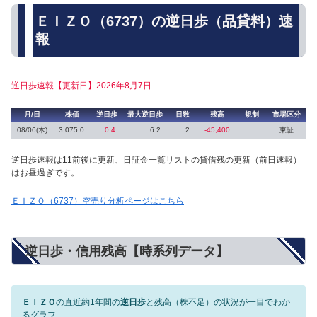
ＥＩＺＯ（6737）の逆日歩（品貸料）速
報
逆日歩速報【更新日】2026年8月7日
月/日
株価
逆日歩
最大逆日歩
日数
残高
規制
市場区分
08/06(木)
3,075.0
0.4
6.2
2
-45,400
東証
逆日歩速報は11前後に更新、日証金一覧リストの貸借残の更新（前日速報）
はお昼過ぎです。
ＥＩＺＯ（6737）空売り分析ページはこちら
逆日歩・信用残高【時系列データ】
ＥＩＺＯ
の直近約1年間の
逆日歩
と残高（株不足）の状況が一目でわか
るグラフ