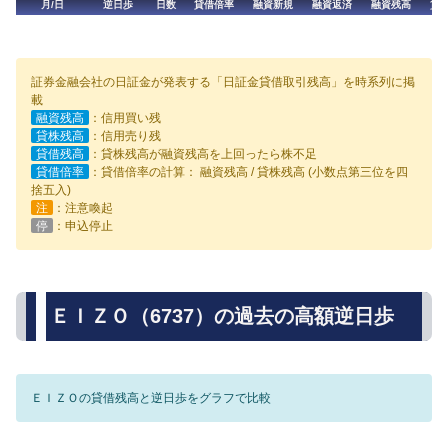
月/日
逆日歩
日数
貸借倍率
融資新規
融資返済
融資残高
貸
証券金融会社の日証金が発表する「日証金貸借取引残高」を時系列に掲
載
融資残高
：信用買い残
貸株残高
：信用売り残
貸借残高
：貸株残高が融資残高を上回ったら株不足
貸借倍率
：貸借倍率の計算： 融資残高 / 貸株残高 (小数点第三位を四
捨五入)
注
：注意喚起
停
：申込停止
ＥＩＺＯ（6737）の過去の高額逆日歩
ＥＩＺＯの貸借残高と逆日歩をグラフで比較