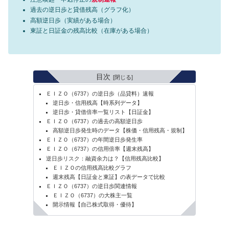
過去の逆日歩と貸借残高（グラフ化）
高額逆日歩（実績がある場合）
東証と日証金の残高比較（在庫がある場合）
目次
ＥＩＺＯ（6737）の逆日歩（品貸料）速報
逆日歩・信用残高【時系列データ】
逆日歩・貸借倍率一覧リスト【日証金】
ＥＩＺＯ（6737）の過去の高額逆日歩
高額逆日歩発生時のデータ【株価・信用残高・規制】
ＥＩＺＯ（6737）の年間逆日歩発生率
ＥＩＺＯ（6737）の信用倍率【週末残高】
逆日歩リスク：融資余力は？【信用残高比較】
ＥＩＺＯの信用残高比較グラフ
週末残高【日証金と東証】の表データで比較
ＥＩＺＯ（6737）の逆日歩関連情報
ＥＩＺＯ（6737）の大株主一覧
開示情報【自己株式取得・優待】