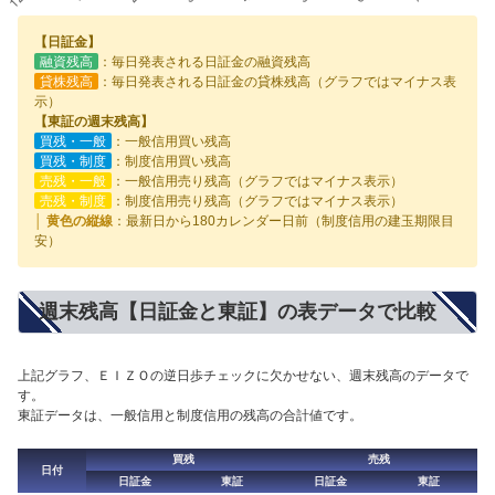
【日証金】
融資残高
：毎日発表される日証金の融資残高
貸株残高
：毎日発表される日証金の貸株残高（グラフではマイナス表
示）
【東証の週末残高】
買残・一般
：一般信用買い残高
買残・制度
：制度信用買い残高
売残・一般
：一般信用売り残高（グラフではマイナス表示）
売残・制度
：制度信用売り残高（グラフではマイナス表示）
│ 黄色の縦線
：最新日から180カレンダー日前（制度信用の建玉期限目
安）
週末残高【日証金と東証】の表データで比較
上記グラフ、ＥＩＺＯの逆日歩チェックに欠かせない、週末残高のデータで
す。
東証データは、一般信用と制度信用の残高の合計値です。
買残
売残
日付
日証金
東証
日証金
東証