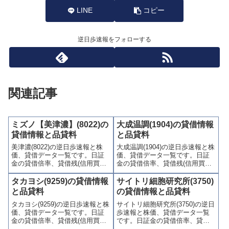
LINE
コピー
逆日歩速報をフォローする
関連記事
ミズノ【美津濃】(8022)の
大成温調(1904)の貸借情報
貸借情報と品貸料
と品貸料
美津濃(8022)の逆日歩速報と株
大成温調(1904)の逆日歩速報と株
価、貸借データ一覧です。日証
価、貸借データ一覧です。日証
金の貸借倍率、貸借残(信用買
金の貸借倍率、貸借残(信用買
残、信用売残)、品貸料(逆日
残、信用売残)、品貸料(逆日
歩)、東証の週末残高、規制(注意
歩)、東証の週末残高、規制(注意
タカヨシ(9259)の貸借情報
サイトリ細胞研究所(3750)
喚起・申込停止)など、空売り関
喚起・申込停止)など、空売り関
と品貸料
の貸借情報と品貸料
連情報を集計し、図解でわかり
連情報を集計し、図解でわかり
タカヨシ(9259)の逆日歩速報と株
サイトリ細胞研究所(3750)の逆日
やすくまとめて掲載していま
やすくまとめて掲載していま
価、貸借データ一覧です。日証
歩速報と株価、貸借データ一覧
す。
す。
金の貸借倍率、貸借残(信用買
です。日証金の貸借倍率、貸借
残、信用売残)、品貸料(逆日
残(信用買残、信用売残)、品貸料