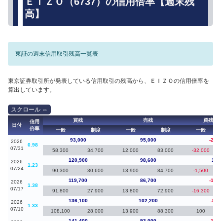
ＥＩＺＯ（6737）の信用倍率【週末残
高】
東証の週末信用取引残高一覧表
東京証券取引所が発表している信用取引の残高から、ＥＩＺＯの信用倍率を
算出しています。
買残
売残
買残（
信用
日付
倍率
一般
制度
一般
制度
一般
93,000
95,000
-27,
2026
0.98
07/31
58,300
34,700
12,000
83,000
-32,000
120,900
98,600
1,2
2026
1.23
07/24
90,300
30,600
13,900
84,700
-1,500
119,700
86,700
-16,
2026
1.38
07/17
91,800
27,900
13,800
72,900
-16,300
136,100
102,200
-5,3
2026
1.33
07/10
108,100
28,000
13,900
88,300
100
141,400
93,000
-16,