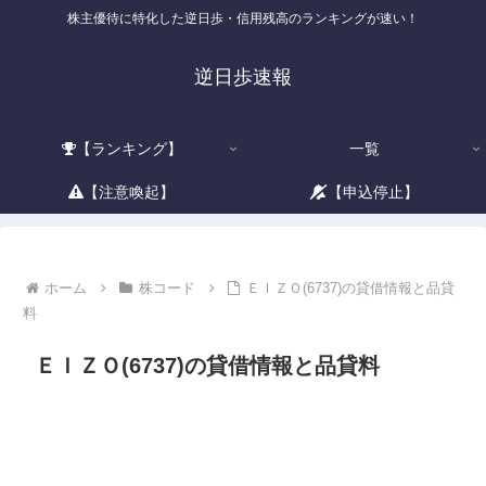
株主優待に特化した逆日歩・信用残高のランキングが速い！
逆日歩速報
【ランキング】
一覧
【注意喚起】
【申込停止】
ホーム
株コード
ＥＩＺＯ(6737)の貸借情報と品貸
料
ＥＩＺＯ(6737)の貸借情報と品貸料