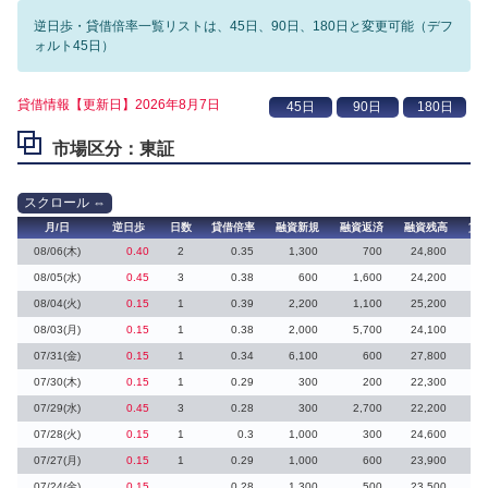
逆日歩・貸借倍率一覧リストは、45日、90日、180日と変更可能（デフ
ォルト45日）
貸借情報【更新日】2026年8月7日
市場区分：東証
月/日
逆日歩
日数
貸借倍率
融資新規
融資返済
融資残高
貸
08/06(木)
0.40
2
0.35
1,300
700
24,800
5
08/05(水)
0.45
3
0.38
600
1,600
24,200
08/04(火)
0.15
1
0.39
2,200
1,100
25,200
1
08/03(月)
0.15
1
0.38
2,000
5,700
24,100
07/31(金)
0.15
1
0.34
6,100
600
27,800
4
07/30(木)
0.15
1
0.29
300
200
22,300
07/29(水)
0.45
3
0.28
300
2,700
22,200
07/28(火)
0.15
1
0.3
1,000
300
24,600
07/27(月)
0.15
1
0.29
1,000
600
23,900
07/24(金)
0.15
0.28
1,300
500
23,500
4