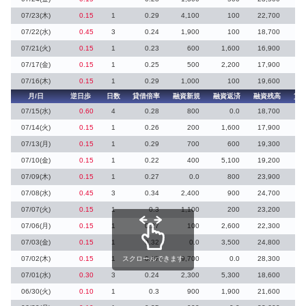
07/23(木)
0.15
1
0.29
4,100
100
22,700
07/22(水)
0.45
3
0.24
1,900
100
18,700
6
07/21(火)
0.15
1
0.23
600
1,600
16,900
1
07/17(金)
0.15
1
0.25
500
2,200
17,900
3
07/16(木)
0.15
1
0.29
1,000
100
19,600
月/日
逆日歩
日数
貸借倍率
融資新規
融資返済
融資残高
貸
07/15(水)
0.60
4
0.28
800
0.0
18,700
07/14(火)
0.15
1
0.26
200
1,600
17,900
2
07/13(月)
0.15
1
0.29
700
600
19,300
07/10(金)
0.15
1
0.22
400
5,100
19,200
07/09(木)
0.15
1
0.27
0.0
800
23,900
13
07/08(水)
0.45
3
0.34
2,400
900
24,700
07/07(火)
0.15
1
0.3
1,100
200
23,200
07/06(月)
0.15
1
0.27
100
2,600
22,300
5
07/03(金)
0.15
1
0.32
0.0
3,500
24,800
1
07/02(木)
0.15
1
スクロールできます
0.37
9,700
0.0
28,300
07/01(水)
0.30
3
0.24
2,300
5,300
18,600
6
06/30(火)
0.10
1
0.3
900
1,900
21,600
9