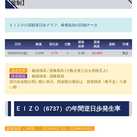
規制】
ＥＩＺＯの高額逆日歩グラフ、株価追加の詳細データ
貸借
貸借
日付
株価
逆日歩
日数
規制
市場
倍率
残高
2026/3/27(金)
2,155
3.75
1
0.59
-30,900
東証
貸借倍率
： 融資残高 / 貸株残高 (小数点第三位を四捨五入)
貸借残高
： 融資残高 - 貸株残高
逆日歩金額が高い順に表示、同金額の場合は、貸借残高（株不足）の多
い順
ＥＩＺＯ（6737）の年間逆日歩発生率
調査期間（1年間）：2025年8月7日～2026年8月6日