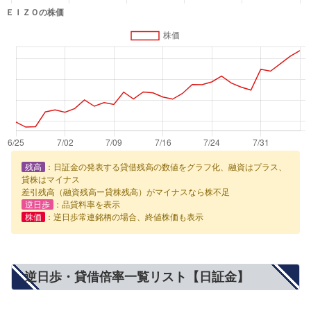
残高
：日証金の発表する貸借残高の数値をグラフ化、融資はプラス、
貸株はマイナス
差引残高（融資残高ー貸株残高）がマイナスなら株不足
逆日歩
：品貸料率を表示
株価
：逆日歩常連銘柄の場合、終値株価も表示
逆日歩・貸借倍率一覧リスト【日証金】