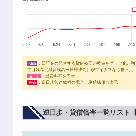
：日証金の発表する貸借残高の数値をグラフ化、融
残高
差引残高（融資残高ー貸株残高）がマイナスなら株不足
：品貸料率を表示
逆日歩
：逆日歩常連銘柄の場合、終値株価も表示
株価
逆日歩・貸借倍率一覧リスト