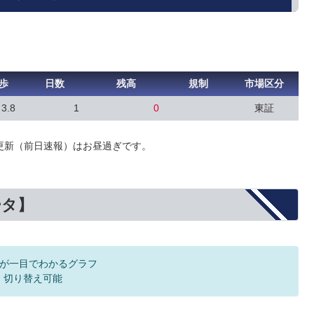
歩
日数
残高
規制
市場区分
3.8
1
0
東証
更新（前日速報）はお昼過ぎです。
ータ】
が一目でわかるグラフ
F 切り替え可能