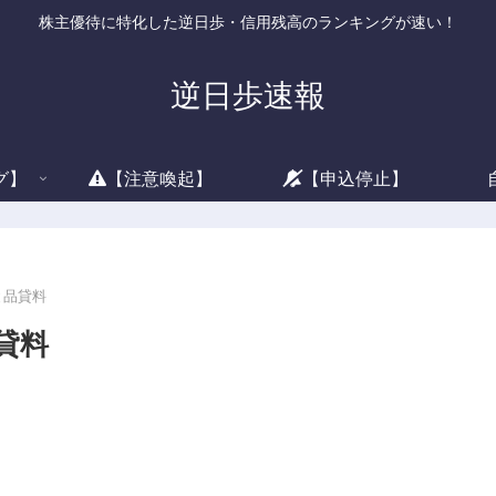
株主優待に特化した逆日歩・信用残高のランキングが速い！
逆日歩速報
グ】
【注意喚起】
【申込停止】
と品貸料
貸料