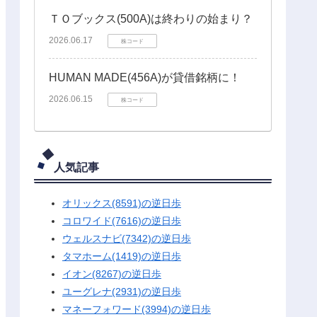
ＴＯブックス(500A)は終わりの始まり？
2026.06.17
株コード
HUMAN MADE(456A)が貸借銘柄に！
2026.06.15
株コード
人気記事
オリックス(8591)の逆日歩
コロワイド(7616)の逆日歩
ウェルスナビ(7342)の逆日歩
タマホーム(1419)の逆日歩
イオン(8267)の逆日歩
ユーグレナ(2931)の逆日歩
マネーフォワード(3994)の逆日歩