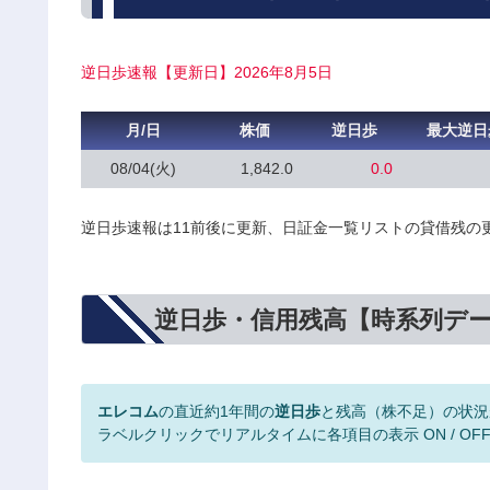
逆日歩速報【更新日】2026年8月5日
月/日
株価
逆日歩
最大逆日
08/04(火)
1,842.0
0.0
逆日歩速報は11前後に更新、日証金一覧リストの貸借残の
逆日歩・信用残高【時系列デ
エレコム
の直近約1年間の
逆日歩
と残高（株不足）の状況
ラベルクリックでリアルタイムに各項目の表示 ON / OF