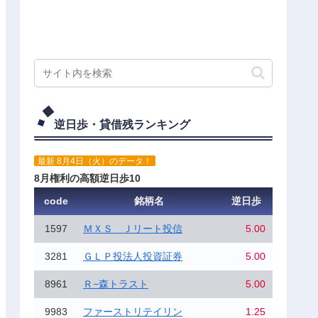
逆日歩・貸借残ランキング
最新 8月4日（火）のデータ！
8月権利の高額逆日歩10
code
銘柄名
逆日歩
1597
ＭＸＳ Ｊリート投信
5.00
3281
ＧＬＰ投法人投資証券
5.00
8961
Ｒ−森トラスト
5.00
9983
ファーストリテイリン
1.25