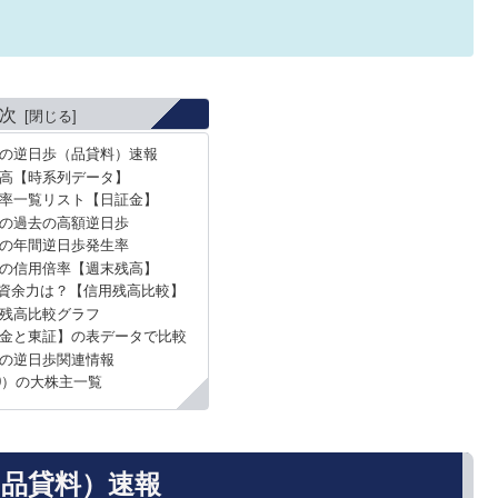
次
）の逆日歩（品貸料）速報
高【時系列データ】
率一覧リスト【日証金】
）の過去の高額逆日歩
）の年間逆日歩発生率
）の信用倍率【週末残高】
資余力は？【信用残高比較】
残高比較グラフ
金と東証】の表データで比較
）の逆日歩関連情報
50）の大株主一覧
（品貸料）速報