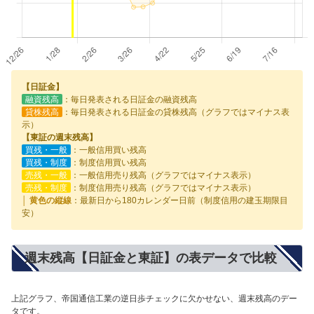
【日証金】
融資残高
：毎日発表される日証金の融資残高
貸株残高
：毎日発表される日証金の貸株残高（グラフではマイナス表
示）
【東証の週末残高】
買残・一般
：一般信用買い残高
買残・制度
：制度信用買い残高
売残・一般
：一般信用売り残高（グラフではマイナス表示）
売残・制度
：制度信用売り残高（グラフではマイナス表示）
│ 黄色の縦線
：最新日から180カレンダー日前（制度信用の建玉期限目
安）
週末残高【日証金と東証】の表データで比較
上記グラフ、帝国通信工業の逆日歩チェックに欠かせない、週末残高のデー
タです。