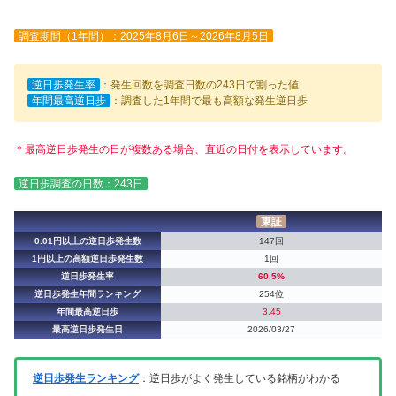
調査期間（1年間）：2025年8月6日～2026年8月5日
逆日歩発生率
：発生回数を調査日数の243日で割った値
年間最高逆日歩
：調査した1年間で最も高額な発生逆日歩
＊最高逆日歩発生の日が複数ある場合、直近の日付を表示しています。
逆日歩調査の日数：243日
東証
0.01円以上の逆日歩発生数
147回
1円以上の高額逆日歩発生数
1回
逆日歩発生率
60.5%
逆日歩発生年間ランキング
254位
年間最高逆日歩
3.45
最高逆日歩発生日
2026/03/27
逆日歩発生ランキング
：逆日歩がよく発生している銘柄がわかる