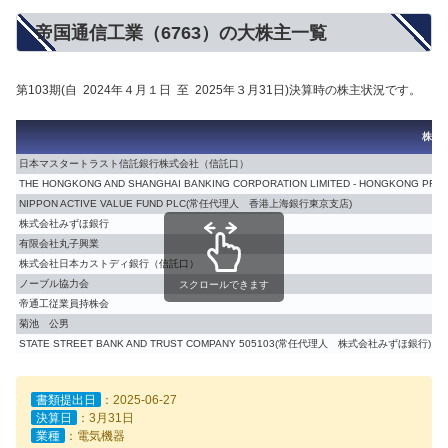
帝国通信工業（6763）の大株主一覧
第103期(自 2024年４月１日 至 2025年３月31日)決算時の株主状況です。
株主
日本マスタートラスト信託銀行株式会社（信託口）
THE HONGKONG AND SHANGHAI BANKING CORPORATION LIMITED - HONGKONG PR
NIPPON ACTIVE VALUE FUND PLC(常任代理人 香港上海銀行東京支店)
株式会社みずほ銀行
有限会社丸子興業
株式会社日本カストディ銀行（信託口）
ノーブル協力会
スクロールできます
帝通工従業員持株会
菊池 公男
STATE STREET BANK AND TRUST COMPANY 505103(常任代理人 株式会社みずほ銀行)
書類提出日
：2025-06-27
決算日
：3月31日
業種
：電気機器