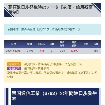
高額逆日歩発生時のデータ【株価・信用残高・
規制】
帝国通信工業の高額逆日歩グラフ、株価追加の詳細データ
貸借
貸借
日付
株価
逆日歩
日数
規制
市場
倍率
残高
2026/3/27(金)
2,879
3.45
1
0.16
-23,500
東証
貸借倍率
： 融資残高 / 貸株残高 (小数点第三位を四捨五入)
貸借残高
： 融資残高 - 貸株残高
逆日歩金額が高い順に表示、同金額の場合は、貸借残高（株不足）の多
い順
帝国通信工業（6763）の年間逆日歩発生
率