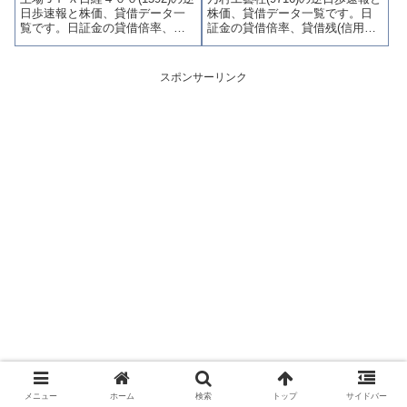
日歩速報と株価、貸借データ一
株価、貸借データ一覧です。日
す。
す。
覧です。日証金の貸借倍率、貸
証金の貸借倍率、貸借残(信用買
借残(信用買残、信用売残)、品貸
残、信用売残)、品貸料(逆日
料(逆日歩)、東証の週末残高、規
歩)、東証の週末残高、規制(注意
制(注意喚起・申込停止)など、空
喚起・申込停止)など、空売り関
スポンサーリンク
売り関連情報を集計し、図解で
連情報を集計し、図解でわかり
わかりやすくまとめて掲載して
やすくまとめて掲載していま
います。
す。
メニュー
ホーム
検索
トップ
サイドバー