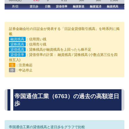
06/03(水)
0.45
3
0.11
500
300
2,000
月/日
逆日歩
日数
貸借倍率
融資新規
融資返済
融資残高
貸
証券金融会社の日証金が発表する「日証金貸借取引残高」を時系列に掲
載
融資残高
：信用買い残
貸株残高
：信用売り残
貸借残高
：貸株残高が融資残高を上回ったら株不足
貸借倍率
：貸借倍率の計算： 融資残高 / 貸株残高 (小数点第三位を四
捨五入)
注
：注意喚起
停
：申込停止
帝国通信工業（6763）の過去の高額逆日
歩
帝国通信工業の貸借残高と逆日歩をグラフで比較