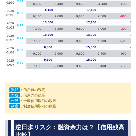
0.72
02/06
6,800
8,400
9,600
11,400
400
15,400
17,100
1,9
2026
0.90
01/30
6,400
9,000
9,600
7,500
-900
13,500
17,600
2,8
2026
0.77
01/23
7,300
6,200
9,600
8,000
-300
10,700
14,300
1,9
2026
0.75
01/16
7,600
3,100
9,600
4,700
1,400
8,800
15,000
-1,1
2026
0.59
01/09
6,200
2,600
9,600
5,400
-900
9,900
15,000
-80
2025
0.66
12/26
7,100
2,800
9,600
5,400
200
買残
：信用買の残高
売残
：信用売の残高
一般
：一般信用取引の数量
制度
：制度信用取引の数量
逆日歩リスク：融資余力は？【信用残高
比較】