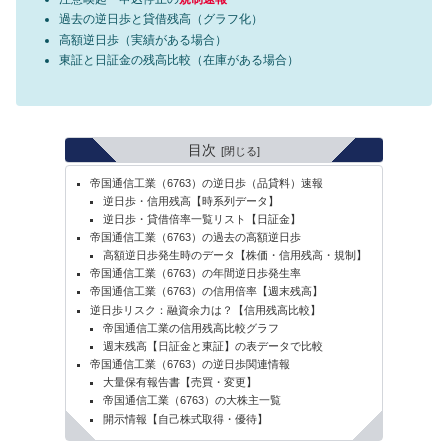
過去の逆日歩と貸借残高（グラフ化）
高額逆日歩（実績がある場合）
東証と日証金の残高比較（在庫がある場合）
目次
帝国通信工業（6763）の逆日歩（品貸料）速報
逆日歩・信用残高【時系列データ】
逆日歩・貸借倍率一覧リスト【日証金】
帝国通信工業（6763）の過去の高額逆日歩
高額逆日歩発生時のデータ【株価・信用残高・規制】
帝国通信工業（6763）の年間逆日歩発生率
帝国通信工業（6763）の信用倍率【週末残高】
逆日歩リスク：融資余力は？【信用残高比較】
帝国通信工業の信用残高比較グラフ
週末残高【日証金と東証】の表データで比較
帝国通信工業（6763）の逆日歩関連情報
大量保有報告書【売買・変更】
帝国通信工業（6763）の大株主一覧
開示情報【自己株式取得・優待】