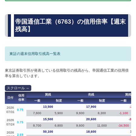
帝国通信工業（6763）の信用倍率【週末
残高】
東証の週末信用取引残高一覧表
東京証券取引所が発表している信用取引の残高から、帝国通信工業の信用倍
率を算出しています。
買残
売残
買残（
信用
日付
倍率
一般
制度
一般
制度
一般
13,500
17,900
-2,0
2026
0.75
07/31
7,600
5,900
9,600
8,300
-1,100
15,500
20,600
-34,
2026
0.75
07/24
8,700
6,800
9,600
11,000
-34,500
50,100
18,600
1,3
2026
2.69