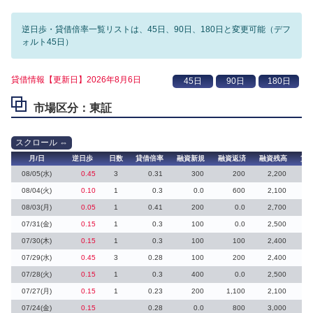
逆日歩・貸借倍率一覧リストは、45日、90日、180日と変更可能（デフ
ォルト45日）
貸借情報【更新日】2026年8月6日
市場区分：東証
月/日
逆日歩
日数
貸借倍率
融資新規
融資返済
融資残高
貸
08/05(水)
0.45
3
0.31
300
200
2,200
08/04(火)
0.10
1
0.3
0.0
600
2,100
08/03(月)
0.05
1
0.41
200
0.0
2,700
07/31(金)
0.15
1
0.3
100
0.0
2,500
07/30(木)
0.15
1
0.3
100
100
2,400
07/29(水)
0.45
3
0.28
100
200
2,400
07/28(火)
0.15
1
0.3
400
0.0
2,500
07/27(月)
0.15
1
0.23
200
1,100
2,100
07/24(金)
0.15
0.28
0.0
800
3,000