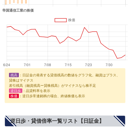
残高
：日証金の発表する貸借残高の数値をグラフ化、融資はプラス、
貸株はマイナス
差引残高（融資残高ー貸株残高）がマイナスなら株不足
逆日歩
：品貸料率を表示
株価
：逆日歩常連銘柄の場合、終値株価も表示
逆日歩・貸借倍率一覧リスト【日証金】