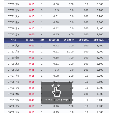
07/23(木)
0.15
1
0.36
700
0.0
3,800
07/22(水)
0.45
3
0.3
0.0
100
3,100
07/21(火)
0.15
1
0.31
0.0
100
3,200
1
07/17(金)
0.15
1
0.38
0.0
100
3,300
07/16(木)
0.15
1
0.42
0.0
300
3,400
07/15(水)
0.60
4
0.45
400
100
3,700
月/日
逆日歩
日数
貸借倍率
融資新規
融資返済
融資残高
貸
07/14(火)
0.15
1
0.42
100
900
3,400
07/13(月)
0.15
1
0.51
1,300
300
4,200
07/10(金)
0.15
1
0.38
700
100
3,200
07/09(木)
0.15
1
0.31
100
100
2,600
07/08(水)
0.45
3
0.3
0.0
100
2,600
07/07(火)
0.15
1
0.28
200
0.0
2,700
07/06(月)
0.15
1
0.27
600
0.0
2,500
07/03(金)
0.15
1
0.2
0.0
0.0
1,900
07/02(木)
0.15
1
0.19
0.0
200
1,900
07/01(水)
0.45
3
スクロールできます
0.17
200
0.0
2,100
06/30(火)
0.15
1
0.16
100
0.0
1,900
06/29(月)
0.15
1
0.15
0.0
0.0
1,800