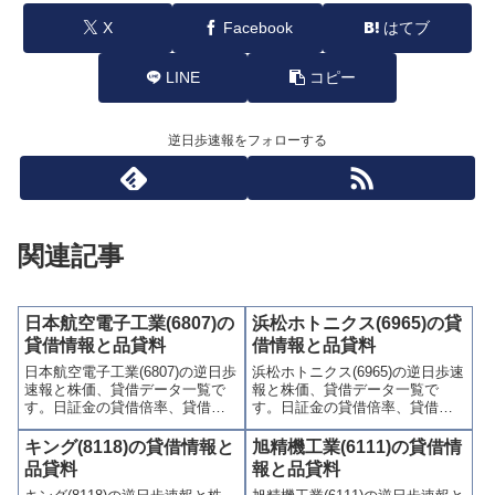
X
Facebook
はてブ
LINE
コピー
逆日歩速報をフォローする
関連記事
日本航空電子工業(6807)の
浜松ホトニクス(6965)の貸
貸借情報と品貸料
借情報と品貸料
日本航空電子工業(6807)の逆日歩
浜松ホトニクス(6965)の逆日歩速
速報と株価、貸借データ一覧で
報と株価、貸借データ一覧で
す。日証金の貸借倍率、貸借残
す。日証金の貸借倍率、貸借残
(信用買残、信用売残)、品貸料
(信用買残、信用売残)、品貸料
(逆日歩)、東証の週末残高、規制
(逆日歩)、東証の週末残高、規制
キング(8118)の貸借情報と
旭精機工業(6111)の貸借情
(注意喚起・申込停止)など、空売
(注意喚起・申込停止)など、空売
品貸料
報と品貸料
り関連情報を集計し、図解でわ
り関連情報を集計し、図解でわ