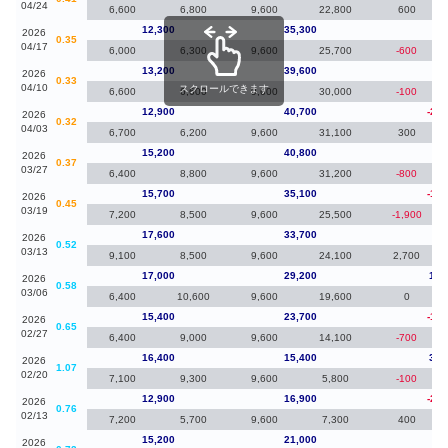
04/24
6,600
6,800
9,600
22,800
600
12,300
35,300
-90
2026
0.35
04/17
6,000
6,300
9,600
25,700
-600
13,200
39,600
30
2026
0.33
04/10
スクロールできます
6,600
6,600
9,600
30,000
-100
12,900
40,700
-2,3
2026
0.32
04/03
6,700
6,200
9,600
31,100
300
15,200
40,800
-50
2026
0.37
03/27
6,400
8,800
9,600
31,200
-800
15,700
35,100
-1,9
2026
0.45
03/19
7,200
8,500
9,600
25,500
-1,900
17,600
33,700
60
2026
0.52
03/13
9,100
8,500
9,600
24,100
2,700
17,000
29,200
1,6
2026
0.58
03/06
6,400
10,600
9,600
19,600
0
15,400
23,700
-1,0
2026
0.65
02/27
6,400
9,000
9,600
14,100
-700
16,400
15,400
3,5
2026
1.07
02/20
7,100
9,300
9,600
5,800
-100
12,900
16,900
-2,3
2026
0.76
02/13
7,200
5,700
9,600
7,300
400
15,200
21,000
-20
2026