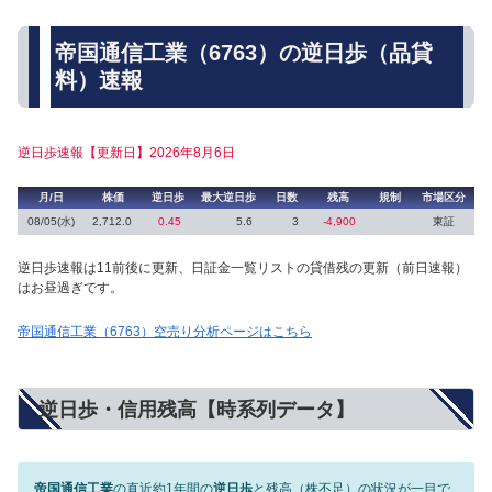
帝国通信工業（6763）の逆日歩（品貸
料）速報
逆日歩速報【更新日】2026年8月6日
月/日
株価
逆日歩
最大逆日歩
日数
残高
規制
市場区分
08/05(水)
2,712.0
0.45
5.6
3
-4,900
東証
逆日歩速報は11前後に更新、日証金一覧リストの貸借残の更新（前日速報）
はお昼過ぎです。
帝国通信工業（6763）空売り分析ページはこちら
逆日歩・信用残高【時系列データ】
帝国通信工業
の直近約1年間の
逆日歩
と残高（株不足）の状況が一目で