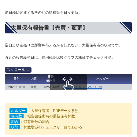
逆日歩に関連するその他の指標等も日々更新。
大量保有報告書【売買・変更】
逆日歩や空売りに影響を与えるかも知れない、大量保有者の状況です。
直近の報告義務日は、信用残高比較グラフの株価でチェック可能。
報告
日付
内容
ホルダー
義務日
2025/01/10
変更
2025/01/02
NIPPON ACTIVE VALUE 他
スクロールできます
ホルダー
：大量保有者、PDFデータ参照
保有数
：報告書提出時の最新保有株数
割合
：保有株数の割合
状態
：株数増減のチェックが一目でわかる！