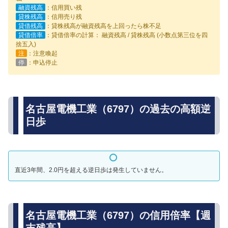
融資残高
：信用買い残
貸株残高
：信用売り残
貸借残高
：貸株残高が融資残高を上回ったら株不足
貸借倍率
：貸借倍率の計算： 融資残高 / 貸株残高 (小数点第三位を四
捨五入)
注
：注意喚起
停
：申込停止
名古屋電機工業（6797）の過去の高額逆
日歩
直近3年間、2.0円を超える逆日歩は発生していません。
名古屋電機工業（6797）の信用倍率【週
末残高】