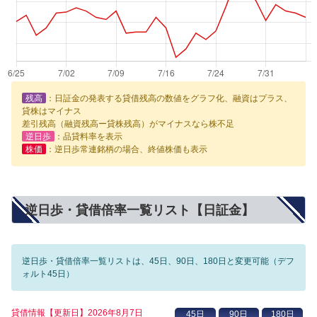
残高
：日証金の発表する貸借残高の数値をグラフ化、融資はプラス、
貸株はマイナス
差引残高（融資残高ー貸株残高）がマイナスなら株不足
逆日歩
：品貸料率を表示
株価
：逆日歩常連銘柄の場合、終値株価も表示
逆日歩・貸借倍率一覧リスト【日証金】
逆日歩・貸借倍率一覧リストは、45日、90日、180日と変更可能（デフ
ォルト45日）
貸借情報【更新日】2026年8月7日