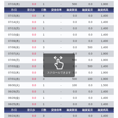
07/16(木)
0.0
1
-
500
0.0
1,900
月/日
逆日歩
日数
貸借倍率
融資新規
融資返済
融資残高
貸
07/15(水)
0.0
4
-
0.0
0.0
1,400
07/14(火)
0.0
1
-
0.0
0.0
1,400
07/13(月)
0.0
1
-
0.0
0.0
1,400
07/10(金)
0.0
1
-
0.0
0.0
1,400
07/09(木)
0.0
1
-
0.0
0.0
1,400
07/08(水)
0.0
3
-
0.0
500
1,400
07/07(火)
0.0
1
-
0.0
0.0
1,900
07/06(月)
0.0
1
-
500
0.0
1,900
07/03(金)
0.0
1
-
0.0
500
1,400
07/02(木)
0.0
1
スクロールできます
-
0.0
0.0
1,900
07/01(水)
0.0
3
-
500
100
1,900
06/30(火)
0.0
1
-
100
0.0
1,500
06/29(月)
0.0
1
-
0.0
0.0
1,400
06/26(金)
0.0
1
-
0.0
0.0
1,400
06/25(木)
0.0
1
-
0.0
0.0
1,400
月/日
逆日歩
日数
貸借倍率
融資新規
融資返済
融資残高
貸
06/24(水)
0.0
3
-
0.0
0.0
1,400