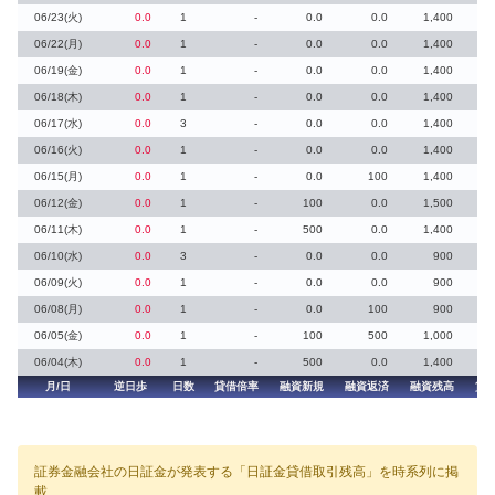
06/23(火)
0.0
1
-
0.0
0.0
1,400
06/22(月)
0.0
1
-
0.0
0.0
1,400
06/19(金)
0.0
1
-
0.0
0.0
1,400
06/18(木)
0.0
1
-
0.0
0.0
1,400
06/17(水)
0.0
3
-
0.0
0.0
1,400
06/16(火)
0.0
1
-
0.0
0.0
1,400
06/15(月)
0.0
1
-
0.0
100
1,400
06/12(金)
0.0
1
-
100
0.0
1,500
06/11(木)
0.0
1
-
500
0.0
1,400
06/10(水)
0.0
3
-
0.0
0.0
900
06/09(火)
0.0
1
-
0.0
0.0
900
06/08(月)
0.0
1
-
0.0
100
900
06/05(金)
0.0
1
-
100
500
1,000
06/04(木)
0.0
1
-
500
0.0
1,400
月/日
逆日歩
日数
貸借倍率
融資新規
融資返済
融資残高
貸
証券金融会社の日証金が発表する「日証金貸借取引残高」を時系列に掲
載