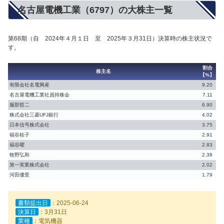
名古屋電機工業（6797）の大株主一覧
第68期（自 2024年４月１日 至 2025年３月31日）決算時の株主状況で
す。
割合
株主名
【%】
有限会社名電興産
9.20
名古屋電機工業社員持株会
7.11
服部哲二
6.90
株式会社三菱UFJ銀行
4.02
日本信号株式会社
3.75
福谷桂子
2.91
福谷曜
2.83
牧野弘和
2.38
第一実業株式会社
2.02
河田優里
1.79
書類提出日
：2025-06-24
決算日
：3月31日
業種
：電気機器