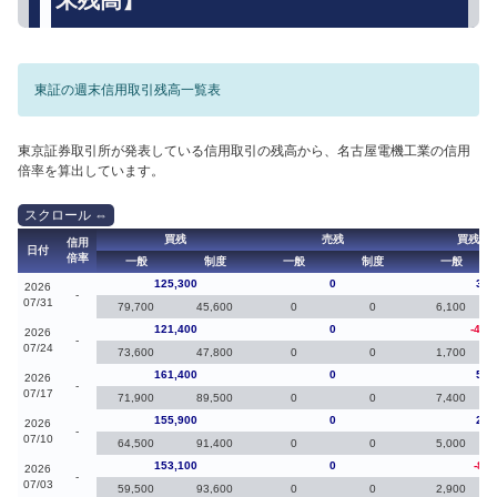
東証の週末信用取引残高一覧表
東京証券取引所が発表している信用取引の残高から、名古屋電機工業の信用
倍率を算出しています。
買残
売残
買残（
信用
日付
倍率
一般
制度
一般
制度
一般
125,300
0
3,9
2026
-
07/31
79,700
45,600
0
0
6,100
121,400
0
-40,
2026
-
07/24
73,600
47,800
0
0
1,700
161,400
0
5,5
2026
-
07/17
71,900
89,500
0
0
7,400
155,900
0
2,8
2026
-
07/10
64,500
91,400
0
0
5,000
153,100
0
-8,9
2026
-
07/03
59,500
93,600
0
0
2,900