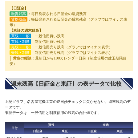
【日証金】
融資残高
：毎日発表される日証金の融資残高
貸株残高
：毎日発表される日証金の貸株残高（グラフではマイナス表
示）
【東証の週末残高】
買残・一般
：一般信用買い残高
買残・制度
：制度信用買い残高
売残・一般
：一般信用売り残高（グラフではマイナス表示）
売残・制度
：制度信用売り残高（グラフではマイナス表示）
│ 黄色の縦線
：最新日から180カレンダー日前（制度信用の建玉期限目
安）
週末残高【日証金と東証】の表データで比較
上記グラフ、名古屋電機工業の逆日歩チェックに欠かせない、週末残高のデ
ータです。
東証データは、一般信用と制度信用の残高の合計値です。
買残
売残
日付
日証金
東証
日証金
東証
2026/07/31
500
125,300
0.0
0