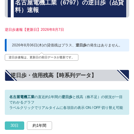
名古屋電機工業（6797）の逆日歩（品貸
料）速報
逆日歩速報【更新日】2026年8月7日
2026年8月06日(木)の貸借残はプラス、
逆日歩
の発生はありません。
逆日歩速報は、更新日の前日データが最新です。
逆日歩・信用残高【時系列データ】
名古屋電機工業
の直近約1年間の
逆日歩
と残高（株不足）の状況が一目
でわかるグラフ
ラベルクリックでリアルタイムに各項目の表示 ON / OFF 切り替え可能
30日
約1年間