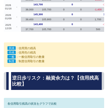
143,700
0
-1,6
2026
-
01/16
38,000
105,700
0
0
-1,400
145,300
0
1,9
2026
-
01/09
39,400
105,900
0
0
1,700
143,400
0
-1,4
2025
-
12/26
37,700
105,700
0
0
500
買残
：信用買の残高
売残
：信用売の残高
一般
：一般信用取引の数量
制度
：制度信用取引の数量
逆日歩リスク：融資余力は？【信用残高
比較】
各信用取引残高の状況をグラフで比較