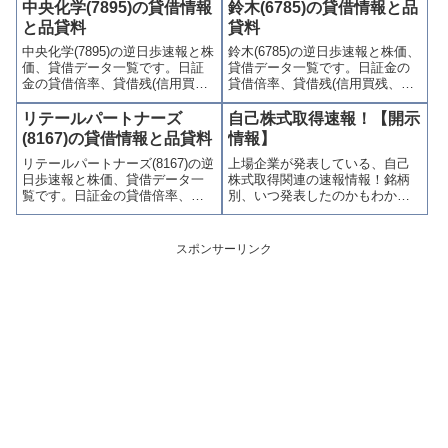
(逆日歩)、東証の週末残高、規制
歩)、東証の週末残高、規制(注意
中央化学(7895)の貸借情報
鈴木(6785)の貸借情報と品
(注意喚起・申込停止)など、空売
喚起・申込停止)など、空売り関
と品貸料
貸料
り関連情報を集計し、図解でわ
連情報を集計し、図解でわかり
中央化学(7895)の逆日歩速報と株
鈴木(6785)の逆日歩速報と株価、
かりやすくまとめて掲載してい
やすくまとめて掲載していま
価、貸借データ一覧です。日証
貸借データ一覧です。日証金の
ます。
す。
金の貸借倍率、貸借残(信用買
貸借倍率、貸借残(信用買残、信
残、信用売残)、品貸料(逆日
用売残)、品貸料(逆日歩)、東証
歩)、東証の週末残高、規制(注意
の週末残高、規制(注意喚起・申
リテールパートナーズ
自己株式取得速報！【開示
喚起・申込停止)など、空売り関
込停止)など、空売り関連情報を
(8167)の貸借情報と品貸料
情報】
連情報を集計し、図解でわかり
集計し、図解でわかりやすくま
リテールパートナーズ(8167)の逆
上場企業が発表している、自己
やすくまとめて掲載していま
とめて掲載しています。
日歩速報と株価、貸借データ一
株式取得関連の速報情報！銘柄
す。
覧です。日証金の貸借倍率、貸
別、いつ発表したのかもわかる
借残(信用買残、信用売残)、品貸
株価コード付きの一覧リスト！
料(逆日歩)、東証の週末残高、規
自己株式取得の一覧リストは、
制(注意喚起・申込停止)など、空
企業が発表している情報元pdfフ
スポンサーリンク
売り関連情報を集計し、図解で
ァイルへのリンク付き！銘柄名
わかりやすくまとめて掲載して
のクリックなら、過去の逆日歩
います。
一覧も確認可能。