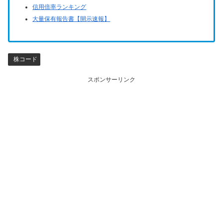
信用倍率ランキング
大量保有報告書【開示速報】
株コード
スポンサーリンク