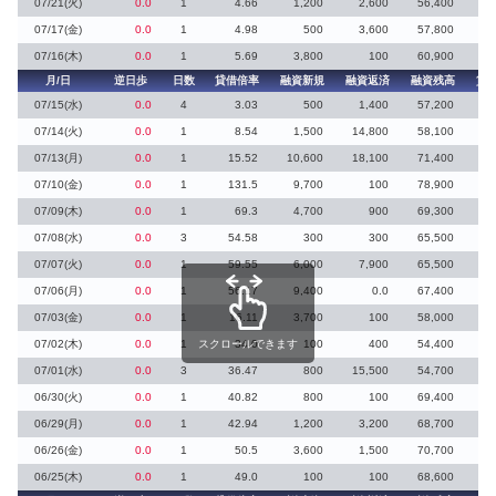
07/21(火)
0.0
1
4.66
1,200
2,600
56,400
07/17(金)
0.0
1
4.98
500
3,600
57,800
07/16(木)
0.0
1
5.69
3,800
100
60,900
月/日
逆日歩
日数
貸借倍率
融資新規
融資返済
融資残高
貸
07/15(水)
0.0
4
3.03
500
1,400
57,200
13
07/14(火)
0.0
1
8.54
1,500
14,800
58,100
2
07/13(月)
0.0
1
15.52
10,600
18,100
71,400
4
07/10(金)
0.0
1
131.5
9,700
100
78,900
07/09(木)
0.0
1
69.3
4,700
900
69,300
07/08(水)
0.0
3
54.58
300
300
65,500
07/07(火)
0.0
1
59.55
6,000
7,900
65,500
07/06(月)
0.0
1
56.17
9,400
0.0
67,400
07/03(金)
0.0
1
16.11
3,700
100
58,000
2
07/02(木)
0.0
1
スクロールできます
34.0
100
400
54,400
07/01(水)
0.0
3
36.47
800
15,500
54,700
06/30(火)
0.0
1
40.82
800
100
69,400
06/29(月)
0.0
1
42.94
1,200
3,200
68,700
06/26(金)
0.0
1
50.5
3,600
1,500
70,700
06/25(木)
0.0
1
49.0
100
100
68,600