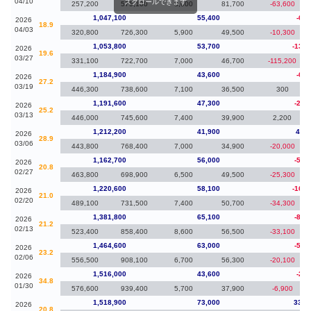
04/10
スクロールできます
257,200
575,100
8,000
81,700
-63,600
1,047,100
55,400
-6,7
2026
18.9
04/03
320,800
726,300
5,900
49,500
-10,300
1,053,800
53,700
-131,
2026
19.6
03/27
331,100
722,700
7,000
46,700
-115,200
1,184,900
43,600
-6,7
2026
27.2
03/19
446,300
738,600
7,100
36,500
300
1,191,600
47,300
-20,
2026
25.2
03/13
446,000
745,600
7,400
39,900
2,200
1,212,200
41,900
49,5
2026
28.9
03/06
443,800
768,400
7,000
34,900
-20,000
1,162,700
56,000
-57,
2026
20.8
02/27
463,800
698,900
6,500
49,500
-25,300
1,220,600
58,100
-161,
2026
21.0
02/20
489,100
731,500
7,400
50,700
-34,300
1,381,800
65,100
-82,
2026
21.2
02/13
523,400
858,400
8,600
56,500
-33,100
1,464,600
63,000
-51,
2026
23.2
02/06
556,500
908,100
6,700
56,300
-20,100
1,516,000
43,600
-2,9
2026
34.8
01/30
576,600
939,400
5,700
37,900
-6,900
1,518,900
73,000
337,
2026
20.8