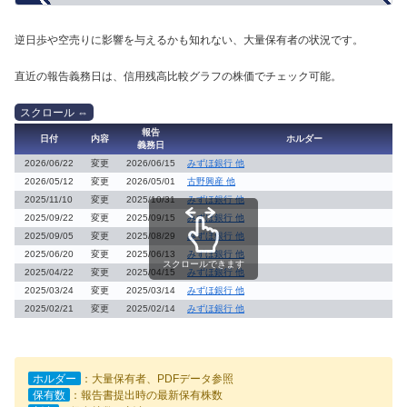
逆日歩や空売りに影響を与えるかも知れない、大量保有者の状況です。
直近の報告義務日は、信用残高比較グラフの株価でチェック可能。
報告
日付
内容
ホルダー
義務日
2026/06/22
変更
2026/06/15
みずほ銀行 他
2026/05/12
変更
2026/05/01
古野興産 他
2025/11/10
変更
2025/10/31
みずほ銀行 他
2025/09/22
変更
2025/09/15
みずほ銀行 他
2025/09/05
変更
2025/08/29
みずほ銀行 他
2025/06/20
変更
2025/06/13
みずほ銀行 他
スクロールできます
2025/04/22
変更
2025/04/15
みずほ銀行 他
2025/03/24
変更
2025/03/14
みずほ銀行 他
2025/02/21
変更
2025/02/14
みずほ銀行 他
ホルダー
：大量保有者、PDFデータ参照
保有数
：報告書提出時の最新保有株数