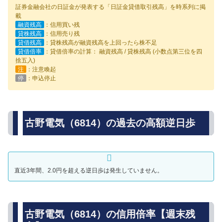
証券金融会社の日証金が発表する「日証金貸借取引残高」を時系列に掲
載
融資残高
：信用買い残
貸株残高
：信用売り残
貸借残高
：貸株残高が融資残高を上回ったら株不足
貸借倍率
：貸借倍率の計算： 融資残高 / 貸株残高 (小数点第三位を四
捨五入)
注
：注意喚起
停
：申込停止
古野電気（6814）の過去の高額逆日歩
直近3年間、2.0円を超える逆日歩は発生していません。
古野電気（6814）の信用倍率【週末残