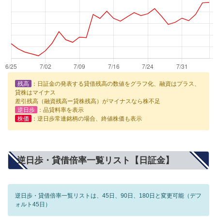
残高
：日証金の発表する貸借残高の数値をグラフ化、融資はプラス、
貸株はマイナス
差引残高（融資残高ー貸株残高）がマイナスなら株不足
逆日歩
：品貸料率を表示
株価
：逆日歩常連銘柄の場合、終値株価も表示
逆日歩・貸借倍率一覧リスト【日証金】
逆日歩・貸借倍率一覧リストは、45日、90日、180日と変更可能（デフ
ォルト45日）