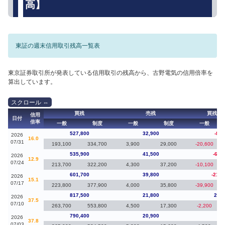
高】
東証の週末信用取引残高一覧表
東京証券取引所が発表している信用取引の残高から、古野電気の信用倍率を
算出しています。
買残
売残
買残（
信用
日付
倍率
一般
制度
一般
制度
一般
527,800
32,900
-8,1
2026
16.0
07/31
193,100
334,700
3,900
29,000
-20,600
535,900
41,500
-65,
2026
12.9
07/24
213,700
322,200
4,300
37,200
-10,100
601,700
39,800
-215,
2026
15.1
07/17
223,800
377,900
4,000
35,800
-39,900
817,500
21,800
27,1
2026
37.5
07/10
263,700
553,800
4,500
17,300
-2,200
790,400
20,900
-40
2026
37.8
07/03