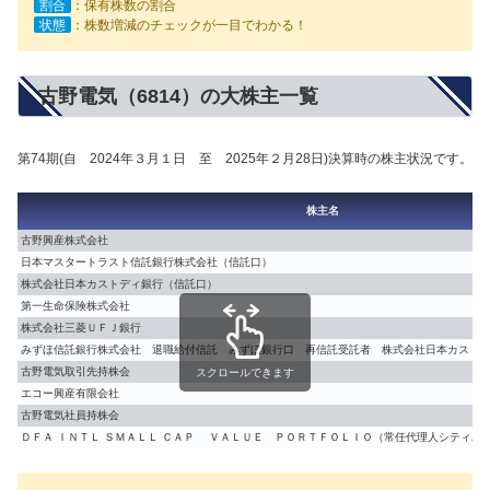
割合
：保有株数の割合
状態
：株数増減のチェックが一目でわかる！
古野電気（6814）の大株主一覧
第74期(自 2024年３月１日 至 2025年２月28日)決算時の株主状況です。
株主名
古野興産株式会社
日本マスタートラスト信託銀行株式会社（信託口）
株式会社日本カストディ銀行（信託口）
第一生命保険株式会社
株式会社三菱ＵＦＪ銀行
みずほ信託銀行株式会社 退職給付信託 みずほ銀行口 再信託受託者 株式会社日本カスト
古野電気取引先持株会
スクロールできます
エコー興産有限会社
古野電気社員持株会
ＤＦＡ ＩＮＴＬ ＳＭＡＬＬ ＣＡＰ ＶＡＬＵＥ ＰＯＲＴＦＯＬＩＯ（常任代理人シティバ