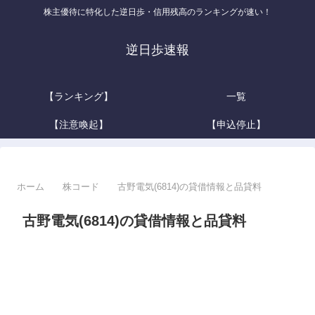
株主優待に特化した逆日歩・信用残高のランキングが速い！
逆日歩速報
【ランキング】
一覧
【注意喚起】
【申込停止】
ホーム
株コード
古野電気(6814)の貸借情報と品貸料
古野電気(6814)の貸借情報と品貸料