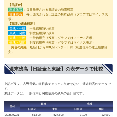
【日証金】
融資残高
：毎日発表される日証金の融資残高
貸株残高
：毎日発表される日証金の貸株残高（グラフではマイナス表
示）
【東証の週末残高】
買残・一般
：一般信用買い残高
買残・制度
：制度信用買い残高
売残・一般
：一般信用売り残高（グラフではマイナス表示）
売残・制度
：制度信用売り残高（グラフではマイナス表示）
│ 黄色の縦線
：最新日から180カレンダー日前（制度信用の建玉期限目
安）
週末残高【日証金と東証】の表データで比較
上記グラフ、古野電気の逆日歩チェックに欠かせない、週末残高のデータで
す。
東証データは、一般信用と制度信用の残高の合計値です。
買残
売残
日付
日証金
東証
日証金
東証
2026/07/31
61,800
527,800
9,100
32,900