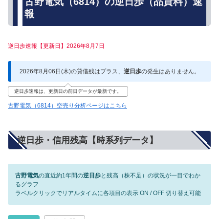
古野電気（6814）の逆日歩（品貸料）速
報
逆日歩速報【更新日】2026年8月7日
2026年8月06日(木)の貸借残はプラス、
逆日歩
の発生はありません。
逆日歩速報は、更新日の前日データが最新です。
古野電気（6814）空売り分析ページはこちら
逆日歩・信用残高【時系列データ】
古野電気
の直近約1年間の
逆日歩
と残高（株不足）の状況が一目でわか
るグラフ
ラベルクリックでリアルタイムに各項目の表示 ON / OFF 切り替え可能