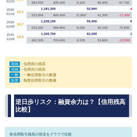
01/23
583,500
935,400
6,100
66,900
67,700
1,181,200
52,900
-46,
2026
22.3
01/16
515,800
665,400
11,600
41,300
-17,400
1,228,100
59,300
62,4
2026
20.7
01/09
533,200
694,900
9,200
50,100
70,900
1,165,700
62,000
15,3
2025
18.8
12/26
462,300
703,400
8,100
53,900
-13,500
買残
：信用買の残高
売残
：信用売の残高
一般
：一般信用取引の数量
制度
：制度信用取引の数量
逆日歩リスク：融資余力は？【信用残高
比較】
各信用取引残高の状況をグラフで比較