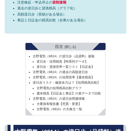
注意喚起・申込停止の
規制速報
過去の逆日歩と貸借残高（グラフ化）
高額逆日歩（実績がある場合）
東証と日証金の残高比較（在庫がある場合）
目次
古野電気（6814）の逆日歩（品貸料）速報
逆日歩・信用残高【時系列データ】
逆日歩・貸借倍率一覧リスト【日証金】
古野電気（6814）の過去の高額逆日歩
古野電気（6814）の信用倍率【週末残高】
逆日歩リスク：融資余力は？【信用残高比較】
古野電気の信用残高比較グラフ
週末残高【日証金と東証】の表データで比較
古野電気（6814）の逆日歩関連情報
大量保有報告書【売買・変更】
古野電気（6814）の大株主一覧