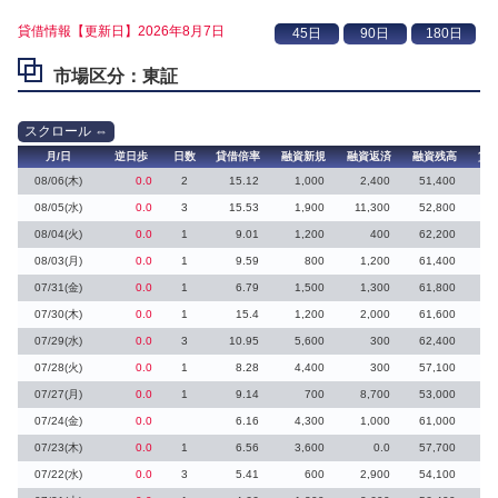
貸借情報【更新日】2026年8月7日
市場区分：東証
月/日
逆日歩
日数
貸借倍率
融資新規
融資返済
融資残高
貸
08/06(木)
0.0
2
15.12
1,000
2,400
51,400
08/05(水)
0.0
3
15.53
1,900
11,300
52,800
08/04(火)
0.0
1
9.01
1,200
400
62,200
08/03(月)
0.0
1
9.59
800
1,200
61,400
1
07/31(金)
0.0
1
6.79
1,500
1,300
61,800
5
07/30(木)
0.0
1
15.4
1,200
2,000
61,600
07/29(水)
0.0
3
10.95
5,600
300
62,400
07/28(火)
0.0
1
8.28
4,400
300
57,100
1
07/27(月)
0.0
1
9.14
700
8,700
53,000
07/24(金)
0.0
6.16
4,300
1,000
61,000
1
07/23(木)
0.0
1
6.56
3,600
0.0
57,700
07/22(水)
0.0
3
5.41
600
2,900
54,100