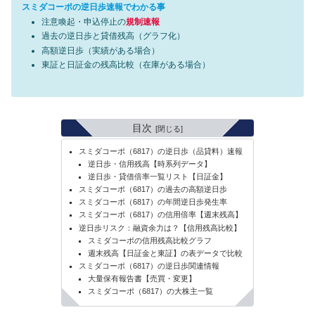
スミダコーポの逆日歩速報でわかる事
注意喚起・申込停止の
規制速報
過去の逆日歩と貸借残高（グラフ化）
高額逆日歩（実績がある場合）
東証と日証金の残高比較（在庫がある場合）
目次
スミダコーポ（6817）の逆日歩（品貸料）速報
逆日歩・信用残高【時系列データ】
逆日歩・貸借倍率一覧リスト【日証金】
スミダコーポ（6817）の過去の高額逆日歩
スミダコーポ（6817）の年間逆日歩発生率
スミダコーポ（6817）の信用倍率【週末残高】
逆日歩リスク：融資余力は？【信用残高比較】
スミダコーポの信用残高比較グラフ
週末残高【日証金と東証】の表データで比較
スミダコーポ（6817）の逆日歩関連情報
大量保有報告書【売買・変更】
スミダコーポ（6817）の大株主一覧