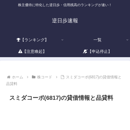
株主優待に特化した逆日歩・信用残高のランキングが速い！
逆日歩速報
【ランキング】
一覧
【注意喚起】
【申込停止】
ホーム
株コード
スミダコーポ(6817)の貸借情報と
品貸料
スミダコーポ(6817)の貸借情報と品貸料