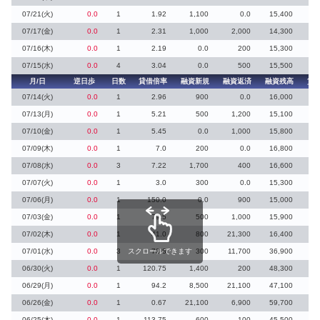
07/21(火)
0.0
1
1.92
1,100
0.0
15,400
1
07/17(金)
0.0
1
2.31
1,000
2,000
14,300
07/16(木)
0.0
1
2.19
0.0
200
15,300
1
07/15(水)
0.0
4
3.04
0.0
500
15,500
月/日
逆日歩
日数
貸借倍率
融資新規
融資返済
融資残高
貸
07/14(火)
0.0
1
2.96
900
0.0
16,000
2
07/13(月)
0.0
1
5.21
500
1,200
15,100
07/10(金)
0.0
1
5.45
0.0
1,000
15,800
07/09(木)
0.0
1
7.0
200
0.0
16,800
07/08(水)
0.0
3
7.22
1,700
400
16,600
07/07(火)
0.0
1
3.0
300
0.0
15,300
5
07/06(月)
0.0
1
150.0
0.0
900
15,000
07/03(金)
0.0
1
79.5
500
1,000
15,900
07/02(木)
0.0
1
41.0
800
21,300
16,400
07/01(水)
0.0
3
スクロールできます
73.8
300
11,700
36,900
06/30(火)
0.0
1
120.75
1,400
200
48,300
06/29(月)
0.0
1
94.2
8,500
21,100
47,100
06/26(金)
0.0
1
0.67
21,100
6,900
59,700
88
06/25(木)
0.0
1
113.75
600
100
45,500