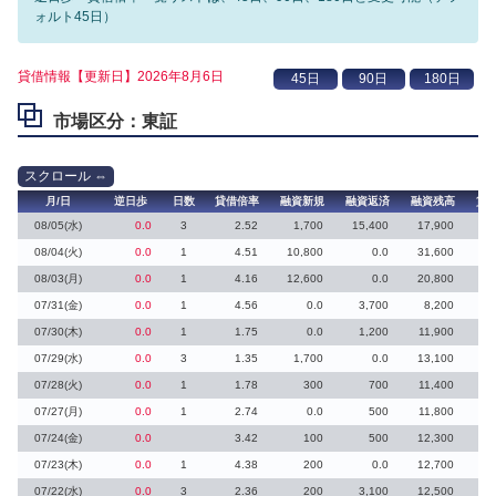
ォルト45日）
貸借情報【更新日】2026年8月6日
市場区分：東証
月/日
逆日歩
日数
貸借倍率
融資新規
融資返済
融資残高
貸
08/05(水)
0.0
3
2.52
1,700
15,400
17,900
08/04(火)
0.0
1
4.51
10,800
0.0
31,600
2
08/03(月)
0.0
1
4.16
12,600
0.0
20,800
3
07/31(金)
0.0
1
4.56
0.0
3,700
8,200
07/30(木)
0.0
1
1.75
0.0
1,200
11,900
07/29(水)
0.0
3
1.35
1,700
0.0
13,100
3
07/28(火)
0.0
1
1.78
300
700
11,400
2
07/27(月)
0.0
1
2.74
0.0
500
11,800
07/24(金)
0.0
3.42
100
500
12,300
07/23(木)
0.0
1
4.38
200
0.0
12,700
07/22(水)
0.0
3
2.36
200
3,100
12,500