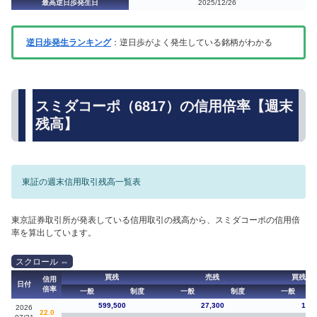
最高逆日歩発生日
2025/12/26
逆日歩発生ランキング
：逆日歩がよく発生している銘柄がわかる
スミダコーポ（6817）の信用倍率【週末
残高】
東証の週末信用取引残高一覧表
東京証券取引所が発表している信用取引の残高から、スミダコーポの信用倍
率を算出しています。
買残
売残
買残（
信用
日付
倍率
一般
制度
一般
制度
一般
599,500
27,300
12,8
2026
22.0