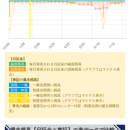
【日証金】
融資残高
：毎日発表される日証金の融資残高
貸株残高
：毎日発表される日証金の貸株残高（グラフではマイナス表
示）
【東証の週末残高】
買残・一般
：一般信用買い残高
買残・制度
：制度信用買い残高
売残・一般
：一般信用売り残高（グラフではマイナス表示）
売残・制度
：制度信用売り残高（グラフではマイナス表示）
│ 黄色の縦線
：最新日から180カレンダー日前（制度信用の建玉期限目
安）
週末残高【日証金と東証】の表データで比較