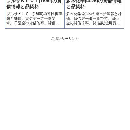
ブルサＫＬＣＩ(1560)の貸
多木化学(4025)の貸借情報
(注意喚起・申込停止)など、空売
喚起・申込停止)など、空売り関
借情報と品貸料
と品貸料
り関連情報を集計し、図解でわ
連情報を集計し、図解でわかり
ブルサＫＬＣＩ(1560)の逆日歩速
多木化学(4025)の逆日歩速報と株
かりやすくまとめて掲載してい
やすくまとめて掲載していま
報と株価、貸借データ一覧で
価、貸借データ一覧です。日証
ます。
す。
す。日証金の貸借倍率、貸借残
金の貸借倍率、貸借残(信用買
(信用買残、信用売残)、品貸料
残、信用売残)、品貸料(逆日
(逆日歩)、東証の週末残高、規制
歩)、東証の週末残高、規制(注意
(注意喚起・申込停止)など、空売
喚起・申込停止)など、空売り関
スポンサーリンク
り関連情報を集計し、図解でわ
連情報を集計し、図解でわかり
かりやすくまとめて掲載してい
やすくまとめて掲載していま
ます。
す。