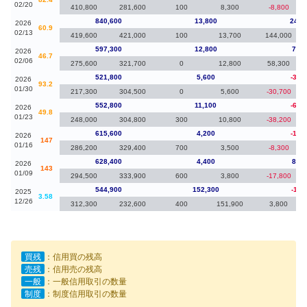
02/20
410,800
281,600
100
8,300
-8,800
840,600
13,800
243,
2026
60.9
02/13
419,600
421,000
100
13,700
144,000
597,300
12,800
75,5
2026
46.7
02/06
275,600
321,700
0
12,800
58,300
521,800
5,600
-31,
2026
93.2
01/30
217,300
304,500
0
5,600
-30,700
552,800
11,100
-62,
2026
49.8
01/23
248,000
304,800
300
10,800
-38,200
615,600
4,200
-12,
2026
147
01/16
286,200
329,400
700
3,500
-8,300
628,400
4,400
83,5
2026
143
01/09
294,500
333,900
600
3,800
-17,800
544,900
152,300
-11,
2025
3.58
12/26
312,300
232,600
400
151,900
3,800
買残
：信用買の残高
売残
：信用売の残高
一般
：一般信用取引の数量
制度
：制度信用取引の数量