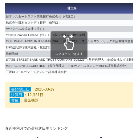
株主名
日本マスタートラスト信託銀行株式会社（信託口）
株式会社日本カストディ銀行（信託口）
ヤワタビル株式会社（注）1.
Yawata Zaidan Limited（注）1. （常任代理人 麹丸美樹）
GOLDMAN SACHS INTERNATIONAL （常任代理人 ゴールドマン・サックス証券株式会社）
野村信託銀行株式会社（投信口）
佐藤哲雄
スクロールできます
STATE STREET BANK AND TRUST COMPANY 505223 （常任代理人 株式会社みずほ銀行）
MSIP CLIENT SECURITIES （常任代理人 モルガン・スタンレーMUFG証券株式会社）
三菱UFJモルガン・スタンレー証券株式会社
書類提出日
：2025-03-19
決算日
：12月31日
業種
：電気機器
直近権利月での高額逆日歩ランキング