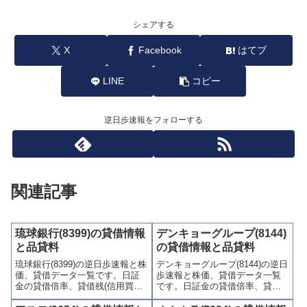
シェアする
X
Facebook
はてブ
LINE
コピー
逆日歩速報をフォローする
関連記事
琉球銀行(8399)の貸借情報
デンキョーグループ(8144)
と品貸料
の貸借情報と品貸料
琉球銀行(8399)の逆日歩速報と株
デンキョーグループ(8144)の逆日
価、貸借データ一覧です。日証
歩速報と株価、貸借データ一覧
金の貸借倍率、貸借残(信用買
です。日証金の貸借倍率、貸借
残、信用売残)、品貸料(逆日
残(信用買残、信用売残)、品貸料