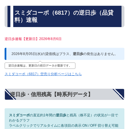
スミダコーポ（6817）の逆日歩（品貸
料）速報
逆日歩速報【更新日】2026年8月6日
2026年8月05日(水)の貸借残はプラス、
逆日歩
の発生はありません。
逆日歩速報は、更新日の前日データが最新です。
スミダコーポ（6817）空売り分析ページはこちら
逆日歩・信用残高【時系列データ】
スミダコーポ
の直近約1年間の
逆日歩
と残高（株不足）の状況が一目で
わかるグラフ
ラベルクリックでリアルタイムに各項目の表示 ON / OFF 切り替え可能