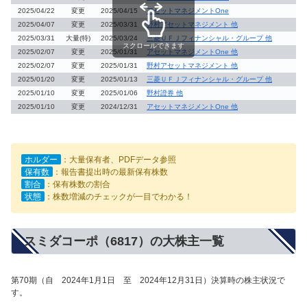
2025/04/22
変更
2025/04/15
アセットマネジメントOne
2025/04/07
変更
2025/03/31
野村アセットマネジメント 他
2025/03/31
大量(特)
2025/03/24
三菱ＵＦＪフィナンシャル・グループ 他
スクロールできます
2025/02/07
変更
2025/01/31
アセットマネジメントOne 他
2025/02/07
変更
2025/01/31
野村アセットマネジメント 他
2025/01/20
変更
2025/01/13
三菱ＵＦＪフィナンシャル・グループ 他
2025/01/10
変更
2025/01/06
野村證券 他
2025/01/10
変更
2024/12/31
アセットマネジメントOne 他
ホルダー
：大量保有者、PDFデータ参照
保有数
：報告書提出時の最新保有株数
割合
：保有株数の割合
状態
：株数増減のチェックが一目でわかる！
スミダコーポ（6817）の大株主一覧
第70期（自 2024年1月1日 至 2024年12月31日）決算時の株主状況で
す。