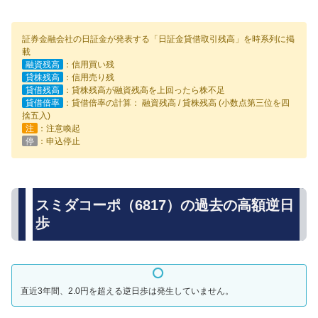
証券金融会社の日証金が発表する「日証金貸借取引残高」を時系列に掲
載
融資残高
：信用買い残
貸株残高
：信用売り残
貸借残高
：貸株残高が融資残高を上回ったら株不足
貸借倍率
：貸借倍率の計算： 融資残高 / 貸株残高 (小数点第三位を四
捨五入)
注
：注意喚起
停
：申込停止
スミダコーポ（6817）の過去の高額逆日
歩
直近3年間、2.0円を超える逆日歩は発生していません。