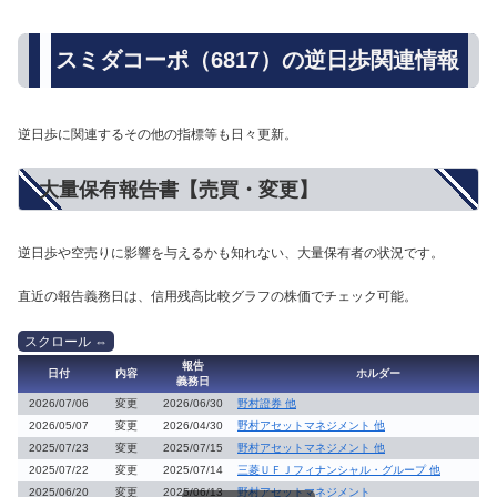
スミダコーポ（6817）の逆日歩関連情報
逆日歩に関連するその他の指標等も日々更新。
大量保有報告書【売買・変更】
逆日歩や空売りに影響を与えるかも知れない、大量保有者の状況です。
直近の報告義務日は、信用残高比較グラフの株価でチェック可能。
報告
日付
内容
ホルダー
義務日
2026/07/06
変更
2026/06/30
野村證券 他
2026/05/07
変更
2026/04/30
野村アセットマネジメント 他
2025/07/23
変更
2025/07/15
野村アセットマネジメント 他
2025/07/22
変更
2025/07/14
三菱ＵＦＪフィナンシャル・グループ 他
2025/06/20
変更
2025/06/13
野村アセットマネジメント