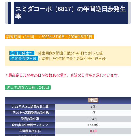
スミダコーポ（6817）の年間逆日歩発生
率
調査期間（1年間）：2025年8月6日～2026年8月5日
逆日歩発生率
：発生回数を調査日数の243日で割った値
年間最高逆日歩
：調査した1年間で最も高額な発生逆日歩
＊最高逆日歩発生の日が複数ある場合、直近の日付を表示しています。
逆日歩調査の日数：243日
東証
0.01円以上の逆日歩発生数
1回
1円以上の高額逆日歩発生数
0回
逆日歩発生率
0.4%
逆日歩発生年間ランキング
1,909位
年間最高逆日歩
0.30