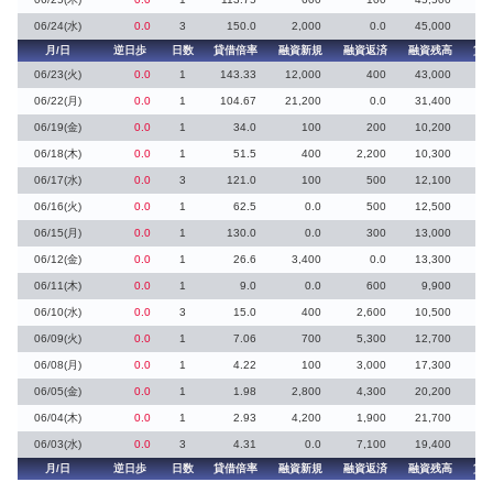
06/24(水)
0.0
3
150.0
2,000
0.0
45,000
月/日
逆日歩
日数
貸借倍率
融資新規
融資返済
融資残高
貸
06/23(火)
0.0
1
143.33
12,000
400
43,000
06/22(月)
0.0
1
104.67
21,200
0.0
31,400
06/19(金)
0.0
1
34.0
100
200
10,200
06/18(木)
0.0
1
51.5
400
2,200
10,300
06/17(水)
0.0
3
121.0
100
500
12,100
06/16(火)
0.0
1
62.5
0.0
500
12,500
06/15(月)
0.0
1
130.0
0.0
300
13,000
06/12(金)
0.0
1
26.6
3,400
0.0
13,300
06/11(木)
0.0
1
9.0
0.0
600
9,900
06/10(水)
0.0
3
15.0
400
2,600
10,500
06/09(火)
0.0
1
7.06
700
5,300
12,700
06/08(月)
0.0
1
4.22
100
3,000
17,300
1
06/05(金)
0.0
1
1.98
2,800
4,300
20,200
2
06/04(木)
0.0
1
2.93
4,200
1,900
21,700
3
06/03(水)
0.0
3
4.31
0.0
7,100
19,400
2
月/日
逆日歩
日数
貸借倍率
融資新規
融資返済
融資残高
貸