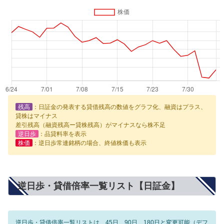
残高
：日証金の発表する貸借残高の数値をグラフ化、融資はプラス、
貸株はマイナス
差引残高（融資残高ー貸株残高）がマイナスなら株不足
逆日歩
：品貸料率を表示
株価
：逆日歩常連銘柄の場合、終値株価も表示
逆日歩・貸借倍率一覧リスト【日証金】
逆日歩・貸借倍率一覧リストは、45日、90日、180日と変更可能（デフ