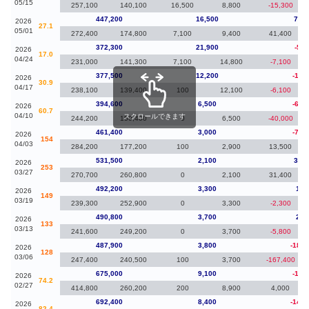
05/15
257,100
140,100
16,500
8,800
-15,300
447,200
16,500
74,9
2026
27.1
05/01
272,400
174,800
7,100
9,400
41,400
372,300
21,900
-5,2
2026
17.0
04/24
231,000
141,300
7,100
14,800
-7,100
377,500
12,200
-17,
2026
30.9
04/17
238,100
139,400
100
12,100
-6,100
394,600
6,500
-66,
2026
60.7
04/10
スクロールできます
244,200
150,400
0
6,500
-40,000
461,400
3,000
-70,
2026
154
04/03
284,200
177,200
100
2,900
13,500
531,500
2,100
39,3
2026
253
03/27
270,700
260,800
0
2,100
31,400
492,200
3,300
1,4
2026
149
03/19
239,300
252,900
0
3,300
-2,300
490,800
3,700
2,9
2026
133
03/13
241,600
249,200
0
3,700
-5,800
487,900
3,800
-187,
2026
128
03/06
247,400
240,500
100
3,700
-167,400
675,000
9,100
-17,
2026
74.2
02/27
414,800
260,200
200
8,900
4,000
692,400
8,400
-148,
2026
82.4