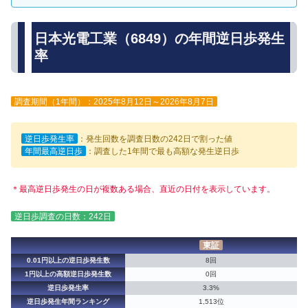
日本光電工業（6849）の年間逆日歩発生
率
調査期間（1年間）：2025年8月12日～2026年8月7日
逆日歩発生率
：発生回数を調査日数の242日で割った値
年間最高逆日歩
：調査した1年間で最も高額な発生逆日歩
＊最高逆日歩発生の日が複数ある場合、直近の日付を表示しています。
逆日歩調査の日数：242日
東証
0.01円以上の逆日歩発生数
8回
1円以上の高額逆日歩発生数
0回
逆日歩発生率
3.3%
逆日歩発生年間ランキング
1,513位