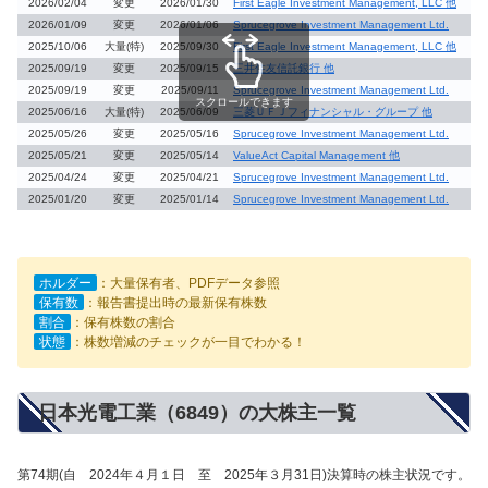
2026/02/04
変更
2026/01/30
First Eagle Investment Management, LLC 他
2026/01/09
変更
2026/01/06
Sprucegrove Investment Management Ltd.
2025/10/06
大量(特)
2025/09/30
First Eagle Investment Management, LLC 他
2025/09/19
変更
2025/09/15
三井住友信託銀行 他
2025/09/19
変更
2025/09/11
Sprucegrove Investment Management Ltd.
スクロールできます
2025/06/16
大量(特)
2025/06/09
三菱ＵＦＪフィナンシャル・グループ 他
2025/05/26
変更
2025/05/16
Sprucegrove Investment Management Ltd.
2025/05/21
変更
2025/05/14
ValueAct Capital Management 他
2025/04/24
変更
2025/04/21
Sprucegrove Investment Management Ltd.
2025/01/20
変更
2025/01/14
Sprucegrove Investment Management Ltd.
ホルダー
：大量保有者、PDFデータ参照
保有数
：報告書提出時の最新保有株数
割合
：保有株数の割合
状態
：株数増減のチェックが一目でわかる！
日本光電工業（6849）の大株主一覧
第74期(自 2024年４月１日 至 2025年３月31日)決算時の株主状況です。