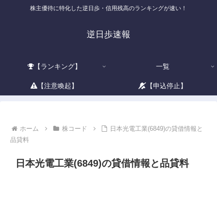
株主優待に特化した逆日歩・信用残高のランキングが速い！
逆日歩速報
【ランキング】
一覧
【注意喚起】
【申込停止】
ホーム
株コード
日本光電工業(6849)の貸借情報と
品貸料
日本光電工業(6849)の貸借情報と品貸料