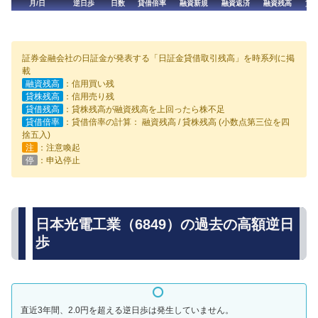
月/日
逆日歩
日数
貸借倍率
融資新規
融資返済
融資残高
貸
証券金融会社の日証金が発表する「日証金貸借取引残高」を時系列に掲
載
融資残高
：信用買い残
貸株残高
：信用売り残
貸借残高
：貸株残高が融資残高を上回ったら株不足
貸借倍率
：貸借倍率の計算： 融資残高 / 貸株残高 (小数点第三位を四
捨五入)
注
：注意喚起
停
：申込停止
日本光電工業（6849）の過去の高額逆日
歩
直近3年間、2.0円を超える逆日歩は発生していません。