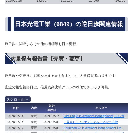
2025/12/26
13,000
102,100
13,000
30,300
日本光電工業（6849）の逆日歩関連情報
逆日歩に関連するその他の指標等も日々更新。
大量保有報告書【売買・変更】
逆日歩や空売りに影響を与えるかも知れない、大量保有者の状況です。
直近の報告義務日は、信用残高比較グラフの株価でチェック可能。
報告
日付
内容
ホルダー
義務日
2026/06/18
変更
2026/06/15
First Eagle Investment Management, LLC 他
2026/06/15
変更
2026/06/08
三菱ＵＦＪフィナンシャル・グループ 他
2026/05/13
変更
2026/05/08
Sprucegrove Investment Management Ltd.