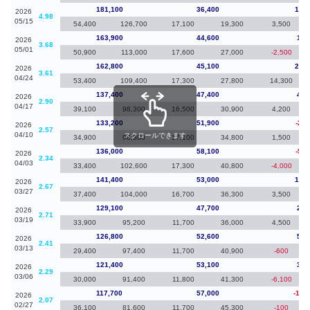
181,100
36,400
17,2
2026
4.98
05/15
54,400
126,700
17,100
19,300
3,500
163,900
44,600
1,1
2026
3.68
05/01
50,900
113,000
17,600
27,000
-2,500
162,800
45,100
25,4
2026
3.61
04/24
53,400
109,400
17,300
27,800
14,300
137,400
47,400
4,2
2026
2.90
04/17
39,100
98,300
16,500
30,900
4,200
133,200
51,900
-2,8
2026
2.57
04/10
スクロールできます
34,900
98,300
17,100
34,800
1,500
136,000
58,100
-5,4
2026
2.34
04/03
33,400
102,600
17,300
40,800
-4,000
141,400
53,000
12,3
2026
2.67
03/27
37,400
104,000
16,700
36,300
3,500
129,100
47,700
2,3
2026
2.71
03/19
33,900
95,200
11,700
36,000
4,500
126,800
52,600
5,4
2026
2.41
03/13
29,400
97,400
11,700
40,900
-600
121,400
53,100
3,7
2026
2.29
03/06
30,000
91,400
11,800
41,300
-6,100
117,700
57,000
-14,
2026
2.07
02/27
36,100
81,600
11,700
45,300
-100