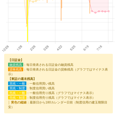
【日証金】
融資残高
：毎日発表される日証金の融資残高
貸株残高
：毎日発表される日証金の貸株残高（グラフではマイナス表
示）
【東証の週末残高】
買残・一般
：一般信用買い残高
買残・制度
：制度信用買い残高
売残・一般
：一般信用売り残高（グラフではマイナス表示）
売残・制度
：制度信用売り残高（グラフではマイナス表示）
│ 黄色の縦線
：最新日から180カレンダー日前（制度信用の建玉期限目
安）