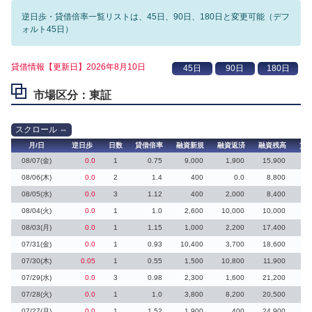
逆日歩・貸借倍率一覧リストは、45日、90日、180日と変更可能（デフ
ォルト45日）
貸借情報【更新日】2026年8月10日
市場区分：東証
月/日
逆日歩
日数
貸借倍率
融資新規
融資返済
融資残高
貸
08/07(金)
0.0
1
0.75
9,000
1,900
15,900
15
08/06(木)
0.0
2
1.4
400
0.0
8,800
08/05(水)
0.0
3
1.12
400
2,000
8,400
08/04(火)
0.0
1
1.0
2,600
10,000
10,000
08/03(月)
0.0
1
1.15
1,000
2,200
17,400
07/31(金)
0.0
1
0.93
10,400
3,700
18,600
07/30(木)
0.05
1
0.55
1,500
10,800
11,900
07/29(水)
0.0
3
0.98
2,300
1,600
21,200
2
07/28(火)
0.0
1
1.0
3,800
8,200
20,500
4
07/27(月)
0.0
1
1.52
1,900
400
24,900
2