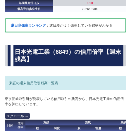
年間最高逆日歩
0.20
最高逆日歩発生日
2026/02/06
逆日歩発生ランキング
：逆日歩がよく発生している銘柄がわかる
日本光電工業（6849）の信用倍率【週末
残高】
東証の週末信用取引残高一覧表
東京証券取引所が発表している信用取引の残高から、日本光電工業の信用倍
率を算出しています。
買残
売残
買残（
信用
日付
倍率
一般
制度
一般
制度
一般