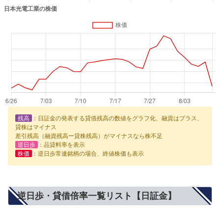
残高
：日証金の発表する貸借残高の数値をグラフ化、融資はプラス、
貸株はマイナス
差引残高（融資残高ー貸株残高）がマイナスなら株不足
逆日歩
：品貸料率を表示
株価
：逆日歩常連銘柄の場合、終値株価も表示
逆日歩・貸借倍率一覧リスト【日証金】