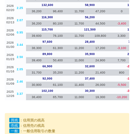
132,600
58,900
16,3
2026
2.25
02/20
36,200
96,400
11,700
47,200
0
116,300
56,200
60
2026
2.07
02/13
36,200
80,100
11,700
44,500
-3,400
115,700
121,500
18,1
2026
0.95
02/06
39,600
76,100
11,700
109,800
3,300
97,600
28,400
7,8
2026
3.44
01/30
36,300
61,300
11,200
17,200
-3,100
89,800
35,900
22,9
2026
2.50
01/23
39,400
50,400
11,000
24,900
7,700
66,900
32,600
-25,
2026
2.05
01/16
31,700
35,200
11,200
21,400
800
92,000
37,400
-10,
2026
2.46
01/09
30,900
61,100
11,400
26,000
-5,500
102,100
30,300
-31,
2025
3.37
12/26
36,400
65,700
11,000
19,300
-10,200
買残
：信用買の残高
売残
：信用売の残高
一般
：一般信用取引の数量