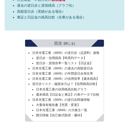
過去の逆日歩と貸借残高（グラフ化）
高額逆日歩（実績がある場合）
東証と日証金の残高比較（在庫がある場合）
目次
日本光電工業（6849）の逆日歩（品貸料）速報
逆日歩・信用残高【時系列データ】
逆日歩・貸借倍率一覧リスト【日証金】
日本光電工業（6849）の過去の高額逆日歩
日本光電工業（6849）の年間逆日歩発生率
日本光電工業（6849）の信用倍率【週末残高】
逆日歩リスク：融資余力は？【信用残高比較】
日本光電工業の信用残高比較グラフ
週末残高【日証金と東証】の表データで比較
日本光電工業（6849）の逆日歩関連情報
大量保有報告書【売買・変更】
日本光電工業（6849）の大株主一覧
開示情報【自己株式取得・優待】