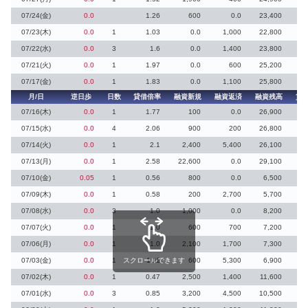
07/24(金)
0.0
1.26
600
0.0
23,400
1
07/23(木)
0.0
1
1.03
0.0
1,000
22,800
7
07/22(水)
0.0
3
1.6
0.0
1,400
23,800
2
07/21(火)
0.0
1
1.97
0.0
600
25,200
07/17(金)
0.0
1
1.83
0.0
1,100
25,800
月/日
逆日歩
日数
貸借倍率
融資新規
融資返済
融資残高
貸
07/16(木)
0.0
1
1.77
100
0.0
26,900
2
07/15(水)
0.0
4
2.06
900
200
26,800
1
07/14(火)
0.0
1
2.1
2,400
5,400
26,100
2
07/13(月)
0.0
1
2.58
22,600
0.0
29,100
4
07/10(金)
0.05
1
0.56
800
0.0
6,500
4
07/09(木)
0.0
1
0.58
200
2,700
5,700
1
07/08(水)
0.0
3
1.0
1,000
0.0
8,200
2
07/07(火)
0.0
1
1.0
600
700
7,200
1
07/06(月)
0.0
1
1.0
2,100
1,700
7,300
1
07/03(金)
0.0
1
スクロールできます
1.11
600
5,300
6,900
07/02(木)
0.0
1
0.47
2,500
1,400
11,600
12
07/01(水)
0.0
3
0.85
3,200
4,500
10,500