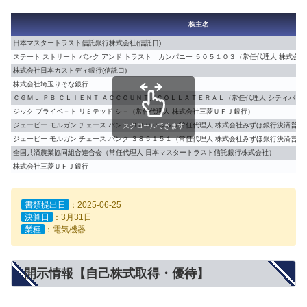
株主名
日本マスタートラスト信託銀行株式会社(信託口)
ステート ストリート バンク アンド トラスト カンパニー ５０５１０３（常任代理人 株式会
株式会社日本カストディ銀行(信託口)
株式会社埼玉りそな銀行
ＣＧＭＬ ＰＢ ＣＬＩＥＮＴ ＡＣＣＯＵＮＴ／ＣＯＬＬＡＴＥＲＡＬ（常任代理人 シティバン
ジック プライベ－ト リミテッド シ－（常任代理人 株式会社三菱ＵＦＪ銀行）
ジェーピー モルガン チェース バンク ３８００５５（常任代理人 株式会社みずほ銀行決済営業
スクロールできます
ジェーピー モルガン チェース バンク ３８５１５１（常任代理人 株式会社みずほ銀行決済営業
全国共済農業協同組合連合会（常任代理人 日本マスタートラスト信託銀行株式会社）
株式会社三菱ＵＦＪ銀行
書類提出日
：2025-06-25
決算日
：3月31日
業種
：電気機器
開示情報【自己株式取得・優待】