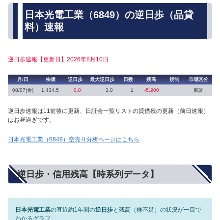
日本光電工業（6849）の逆日歩（品貸
料）速報
逆日歩速報【更新日】2026年8月10日
月/日
株価
逆日歩
最大逆日歩
日数
残高
規制
市場区分
08/07(金)
1,434.5
0.0
3.0
1
-5,200
東証
逆日歩速報は11前後に更新、日証金一覧リストの貸借残の更新（前日速報）
はお昼過ぎです。
日本光電工業（6849）空売り分析ページはこちら
逆日歩・信用残高【時系列データ】
日本光電工業
の直近約1年間の
逆日歩
と残高（株不足）の状況が一目で
わかるグラフ