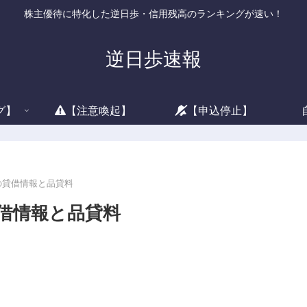
株主優待に特化した逆日歩・信用残高のランキングが速い！
逆日歩速報
グ】
【注意喚起】
【申込停止】
)の貸借情報と品貸料
貸借情報と品貸料