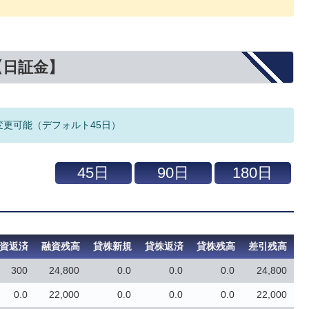
【日証金】
変更可能（デフォルト45日）
資返済
融資残高
貸株新規
貸株返済
貸株残高
差引残高
300
24,800
0.0
0.0
0.0
24,800
0.0
22,000
0.0
0.0
0.0
22,000