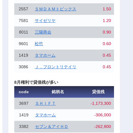
2557
ＳＭＤＡＭトピックス
1.50
7581
サイゼリヤ
1.20
8011
三陽商会
0.90
9601
松竹
0.60
1419
タマホーム
0.45
3086
Ｊ．フロントリテイリ
0.45
8月権利で貸借残が多い
code
銘柄名
貸借残
3697
ＳＨＩＦＴ
-1,173,300
1419
タマホーム
-306,000
3382
セブン＆アイＨＤ
-262,800