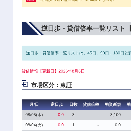
逆日歩・貸借倍率一覧リスト
逆日歩・貸借倍率一覧リストは、45日、90日、180日と
貸借情報【更新日】2026年8月6日
市場区分：東証
月/日
逆日歩
日数
貸借倍率
融資新規
融
08/05(水)
0.0
3
-
3,100
08/04(火)
0.0
1
-
0.0