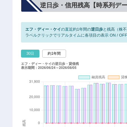
逆日歩・信用残高【時系列デ
エフ・ディー・ケイ
の直近約1年間の
逆日歩
と残高（株不
ラベルクリックでリアルタイムに各項目の表示 ON / OF
30日
約1年間