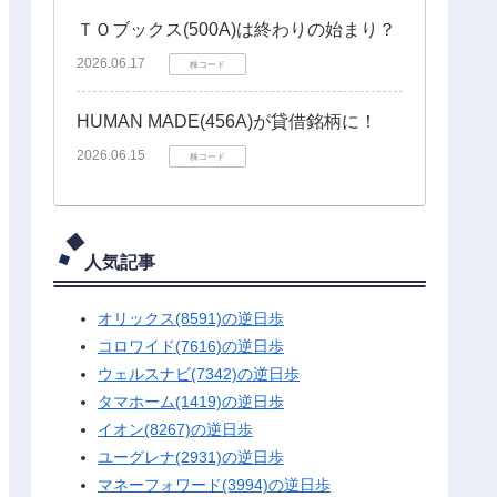
ＴＯブックス(500A)は終わりの始まり？
2026.06.17
株コード
HUMAN MADE(456A)が貸借銘柄に！
2026.06.15
株コード
人気記事
オリックス(8591)の逆日歩
コロワイド(7616)の逆日歩
ウェルスナビ(7342)の逆日歩
タマホーム(1419)の逆日歩
イオン(8267)の逆日歩
ユーグレナ(2931)の逆日歩
マネーフォワード(3994)の逆日歩