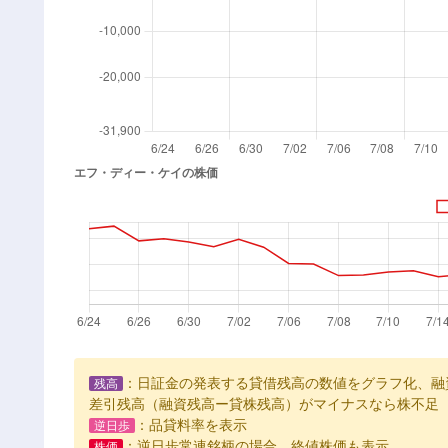
：日証金の発表する貸借残高の数値をグラフ化、融
残高
差引残高（融資残高ー貸株残高）がマイナスなら株不足
：品貸料率を表示
逆日歩
：逆日歩常連銘柄の場合、終値株価も表示
株価