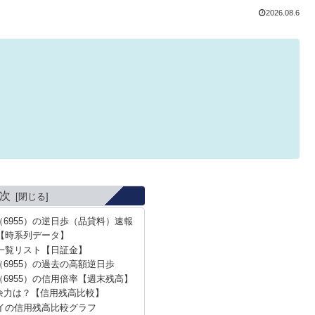
2026.08.6
次
6955）の逆日歩（品貸料）速報
【時系列データ】
一覧リスト【日証金】
6955）の過去の高額逆日歩
6955）の信用倍率【週末残高】
余力は？【信用残高比較】
イの信用残高比較グラフ