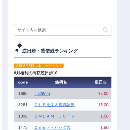
逆日歩・貸借残ランキング
最新 8月5日（水）のデータ！
8月権利の高額逆日歩10
code
銘柄名
逆日歩
1698
上場配当
15.00
3281
ＧＬＰ投法人投資証券
15.00
1398
ＳＭＤＡＭ Ｊリート
1.50
1473
Ｏｎｅ・トピックス
1.50