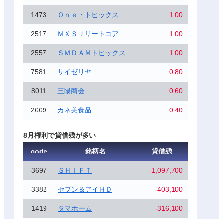
1473
Ｏｎｅ・トピックス
1.00
2517
ＭＸＳＪリートコア
1.00
2557
ＳＭＤＡＭトピックス
1.00
7581
サイゼリヤ
0.80
8011
三陽商会
0.60
2669
カネ美食品
0.40
8月権利で貸借残が多い
code
銘柄名
貸借残
3697
ＳＨＩＦＴ
-1,097,700
3382
セブン＆アイＨＤ
-403,100
1419
タマホーム
-316,100