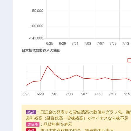
：日証金の発表する貸借残高の数値をグラフ化、融
残高
差引残高（融資残高ー貸株残高）がマイナスなら株不足
：品貸料率を表示
逆日歩
：逆日歩常連銘柄の場合、終値株価も表示
株価