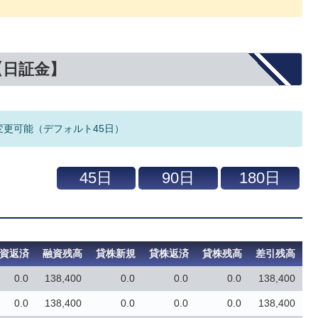
【日証金】
変更可能（デフォルト45日）
資返済
融資残高
貸株新規
貸株返済
貸株残高
差引残高
0.0
138,400
0.0
0.0
0.0
138,400
0.0
138,400
0.0
0.0
0.0
138,400