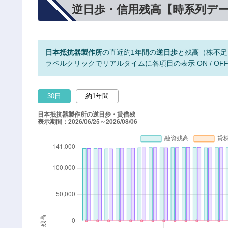
逆日歩・信用残高【時系列デ
日本抵抗器製作所
の直近約1年間の
逆日歩
と残高（株不足
ラベルクリックでリアルタイムに各項目の表示 ON / OF
30日
約1年間