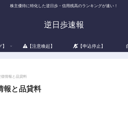
株主優待に特化した逆日歩・信用残高のランキングが速い！
逆日歩速報
グ】
【注意喚起】
【申込停止】
の貸借情報と品貸料
借情報と品貸料