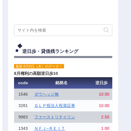
逆日歩・貸借残ランキング
最新 8月6日（木）のデータ！
8月権利の高額逆日歩10
code
銘柄名
逆日歩
1546
ダウヘッジ無
10.00
3281
ＧＬＰ投法人投資証券
10.00
9983
ファーストリテイリン
2.50
1343
ＮＦＪ−ＲＥＩＴ
1.00