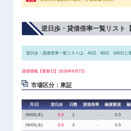
逆日歩・貸借倍率一覧リスト
逆日歩・貸借倍率一覧リストは、45日、90日、180日と
貸借情報【更新日】2026年8月7日
市場区分：東証
月/日
逆日歩
日数
貸借倍率
融資新規
融
08/06(木)
0.0
2
-
0.0
08/05(水)
0.0
3
-
0.0