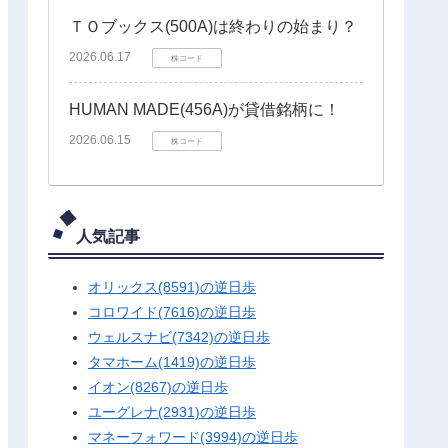
ＴＯブックス(500A)は終わりの始まり？
2026.06.17
株コード
HUMAN MADE(456A)が貸借銘柄に！
2026.06.15
株コード
人気記事
オリックス(8591)の逆日歩
コロワイド(7616)の逆日歩
ウェルスナビ(7342)の逆日歩
タマホーム(1419)の逆日歩
イオン(8267)の逆日歩
ユーグレナ(2931)の逆日歩
マネーフォワード(3994)の逆日歩