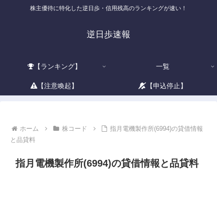
株主優待に特化した逆日歩・信用残高のランキングが速い！
逆日歩速報
【ランキング】
一覧
【注意喚起】
【申込停止】
ホーム
株コード
指月電機製作所(6994)の貸借情報
と品貸料
指月電機製作所(6994)の貸借情報と品貸料