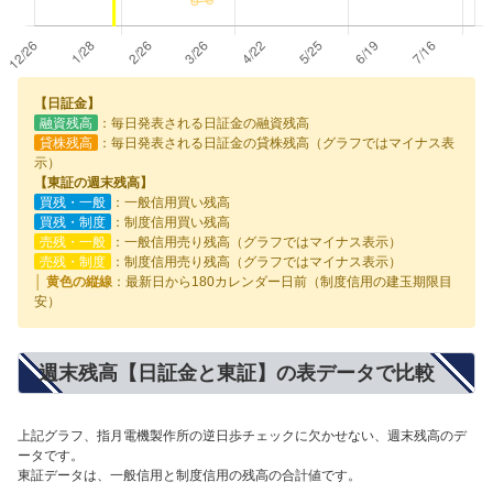
【日証金】
融資残高
：毎日発表される日証金の融資残高
貸株残高
：毎日発表される日証金の貸株残高（グラフではマイナス表
示）
【東証の週末残高】
買残・一般
：一般信用買い残高
買残・制度
：制度信用買い残高
売残・一般
：一般信用売り残高（グラフではマイナス表示）
売残・制度
：制度信用売り残高（グラフではマイナス表示）
│ 黄色の縦線
：最新日から180カレンダー日前（制度信用の建玉期限目
安）
週末残高【日証金と東証】の表データで比較
上記グラフ、指月電機製作所の逆日歩チェックに欠かせない、週末残高のデ
ータです。
東証データは、一般信用と制度信用の残高の合計値です。