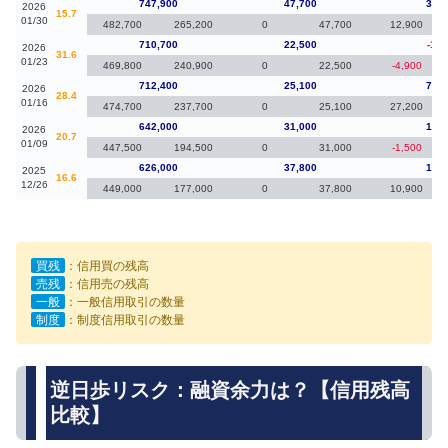
747,900
47,700
37,2
2026
15.7
01/30
482,700
265,200
0
47,700
12,900
710,700
22,500
-1,7
2026
31.6
01/23
469,800
240,900
0
22,500
-4,900
712,400
25,100
70,4
2026
28.4
01/16
474,700
237,700
0
25,100
27,200
642,000
31,000
16,0
2026
20.7
01/09
447,500
194,500
0
31,000
-1,500
626,000
37,800
17,5
2025
16.6
12/26
449,000
177,000
0
37,800
10,900
買残
：信用買の残高
売残
：信用売の残高
一般
：一般信用取引の数量
制度
：制度信用取引の数量
逆日歩リスク：融資余力は？【信用残高
比較】