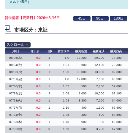
ォルト45日）
貸借情報【更新日】2026年8月6日
市場区分：東証
月/日
逆日歩
日数
貸借倍率
融資新規
融資返済
融資残高
貸
08/05(水)
0.0
3
1.0
32,200
29,200
73,300
4
08/04(火)
0.0
1
1.01
600
12,600
70,300
3
08/03(月)
0.0
1
1.25
30,000
13,000
82,300
07/31(金)
0.0
1
1.0
12,800
7,300
65,300
6
07/30(木)
0.0
1
1.02
500
2,800
59,800
1
07/29(水)
0.0
3
1.08
8,000
10,500
62,100
07/28(火)
0.0
1
1.08
3,800
7,000
64,600
2
07/27(月)
0.0
1
1.19
400
1,100
67,800
07/24(金)
0.0
1.05
300
600
68,500
26
07/23(木)
0.0
1
1.78
900
0.0
68,800
07/22(水)
0.0
3
1.53
500
3,700
67,900
1