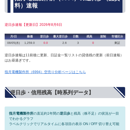
料）速報
逆日歩速報【更新日】2026年8月6日
月/日
株価
逆日歩
最大逆日歩
日数
残高
規制
市場区分
08/05(水)
1,259.0
0.0
2.6
3
0
東証
逆日歩速報は11前後に更新、日証金一覧リストの貸借残の更新（前日速報）
はお昼過ぎです。
指月電機製作所（6994）空売り分析ページはこちら
逆日歩・信用残高【時系列データ】
指月電機製作所
の直近約1年間の
逆日歩
と残高（株不足）の状況が一目
でわかるグラフ
ラベルクリックでリアルタイムに各項目の表示 ON / OFF 切り替え可能