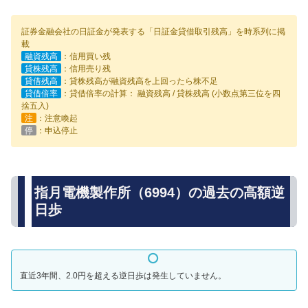
証券金融会社の日証金が発表する「日証金貸借取引残高」を時系列に掲
載
融資残高
：信用買い残
貸株残高
：信用売り残
貸借残高
：貸株残高が融資残高を上回ったら株不足
貸借倍率
：貸借倍率の計算： 融資残高 / 貸株残高 (小数点第三位を四
捨五入)
注
：注意喚起
停
：申込停止
指月電機製作所（6994）の過去の高額逆
日歩
直近3年間、2.0円を超える逆日歩は発生していません。