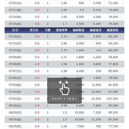
07/21(火)
0.0
1
1.66
900
3,700
71,100
3
07/17(金)
0.0
1
1.88
0.0
5,100
73,900
07/16(木)
0.0
1
1.82
5,000
2,300
79,000
07/15(水)
0.0
4
1.7
2,500
6,300
76,300
7
月/日
逆日歩
日数
貸借倍率
融資新規
融資返済
融資残高
貸
07/14(火)
0.0
1
2.14
1,500
4,500
80,100
07/13(月)
0.0
1
1.92
3,400
500
83,100
1
07/10(金)
0.0
1
1.75
1,800
0.0
80,200
07/09(木)
0.0
1
1.71
1,800
1,200
78,400
1
07/08(水)
0.0
3
1.59
1,800
9,900
77,800
07/07(火)
0.0
1
1.36
6,400
100
85,900
07/06(月)
0.0
1
1.09
2,300
4,600
79,600
07/03(金)
0.0
1
1.04
1,900
11,600
81,900
1
07/02(木)
0.0
1
1.0
3,500
13,400
91,600
07/01(水)
0.0
3
スクロールできます
1.0
27,700
21,200
101,500
4
06/30(火)
0.0
1
0.98
5,400
5,600
95,000
2
06/29(月)
0.0
1
1.0
15,000
7,100
95,200
7
06/26(金)
0.0
1
1.0
20,800
11,200
87,300
15
06/25(木)
0.0
1
1.09
7,300
700
77,700
6