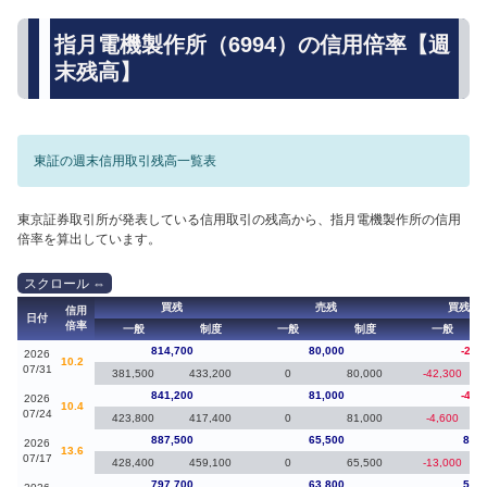
指月電機製作所（6994）の信用倍率【週
末残高】
東証の週末信用取引残高一覧表
東京証券取引所が発表している信用取引の残高から、指月電機製作所の信用
倍率を算出しています。
買残
売残
買残（
信用
日付
倍率
一般
制度
一般
制度
一般
814,700
80,000
-26,
2026
10.2
07/31
381,500
433,200
0
80,000
-42,300
841,200
81,000
-46,
2026
10.4
07/24
423,800
417,400
0
81,000
-4,600
887,500
65,500
89,8
2026
13.6
07/17
428,400
459,100
0
65,500
-13,000
797,700
63,800
56,1