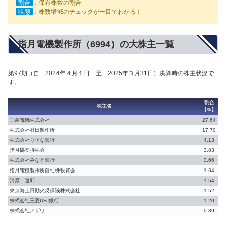
割合
：保有株数の割合
状態
：株数増減のチェックが一目でわかる！
指月電機製作所（6994）の大株主一覧
第97期（自 2024年４月１日 至 2025年３月31日）決算時の株主状況で
す。
割合
株主名
【%】
三菱電機株式会社
27.64
株式会社村田製作所
17.70
株式会社りそな銀行
4.13
指月協友持株会
3.83
株式会社みなと銀行
3.66
指月電機製作所自社株投資会
1.64
清原 達郎
1.54
東京海上日動火災保険株式会社
1.52
株式会社三菱UFJ銀行
1.20
株式会社ノザワ
0.89