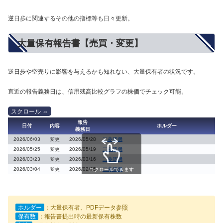
逆日歩に関連するその他の指標等も日々更新。
大量保有報告書【売買・変更】
逆日歩や空売りに影響を与えるかも知れない、大量保有者の状況です。
直近の報告義務日は、信用残高比較グラフの株価でチェック可能。
報告
日付
内容
ホルダー
義務日
2026/06/03
変更
2026/05/28
三菱電機
2026/05/25
変更
2026/05/19
三菱電機
2026/03/23
変更
2026/03/16
三菱電機
2026/03/04
変更
2026/02/25
三菱電機
スクロールできます
ホルダー
：大量保有者、PDFデータ参照
保有数
：報告書提出時の最新保有株数