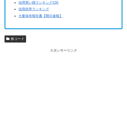
信用買い残ランキング100
信用倍率ランキング
大量保有報告書【開示速報】
株コード
スポンサーリンク