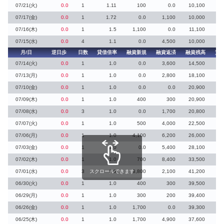
07/21(火)
0.0
1
1.11
100
0.0
10,100
3
07/17(金)
0.0
1
1.72
0.0
1,100
10,000
07/16(木)
0.0
1
1.5
1,100
0.0
11,100
07/15(水)
0.0
4
1.1
0.0
4,500
10,000
月/日
逆日歩
日数
貸借倍率
融資新規
融資返済
融資残高
貸
07/14(火)
0.0
1
1.0
0.0
3,600
14,500
07/13(月)
0.0
1
1.0
0.0
2,800
18,100
07/10(金)
0.0
1
1.0
0.0
0.0
20,900
07/09(木)
0.0
1
1.0
400
300
20,900
07/08(水)
0.0
3
1.0
0.0
1,700
20,800
07/07(火)
0.0
1
1.0
500
4,000
22,500
07/06(月)
0.0
1
1.0
4,100
6,200
26,000
07/03(金)
0.0
1
1.0
0.0
5,400
28,100
07/02(木)
0.0
1
1.0
700
8,400
33,500
07/01(水)
0.0
3
スクロールできます
1.0
3,800
2,100
41,200
1
06/30(火)
0.0
1
1.0
400
300
39,500
06/29(月)
0.0
1
1.0
300
200
39,400
06/26(金)
0.0
1
1.0
1,700
0.0
39,300
1
06/25(木)
0.0
1
1.0
1,700
4,900
37,600