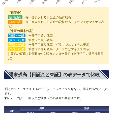
【日証金】
融資残高
：毎日発表される日証金の融資残高
貸株残高
：毎日発表される日証金の貸株残高（グラフではマイナス表
示）
【東証の週末残高】
買残・一般
：一般信用買い残高
買残・制度
：制度信用買い残高
売残・一般
：一般信用売り残高（グラフではマイナス表示）
売残・制度
：制度信用売り残高（グラフではマイナス表示）
│ 黄色の縦線
：最新日から180カレンダー日前（制度信用の建玉期限目
安）
週末残高【日証金と東証】の表データで比較
上記グラフ、コプロＨＤの逆日歩チェックに欠かせない、週末残高のデータ
です。
東証データは、一般信用と制度信用の残高の合計値です。
買残
売残
日付