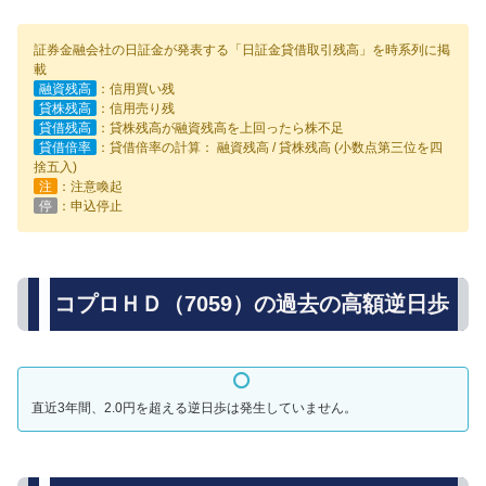
証券金融会社の日証金が発表する「日証金貸借取引残高」を時系列に掲
載
融資残高
：信用買い残
貸株残高
：信用売り残
貸借残高
：貸株残高が融資残高を上回ったら株不足
貸借倍率
：貸借倍率の計算： 融資残高 / 貸株残高 (小数点第三位を四
捨五入)
注
：注意喚起
停
：申込停止
コプロＨＤ（7059）の過去の高額逆日歩
直近3年間、2.0円を超える逆日歩は発生していません。