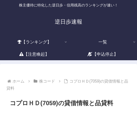
株主優待に特化した逆日歩・信用残高のランキングが速い！
逆日歩速報
【ランキング】
一覧
【注意喚起】
【申込停止】
ホーム
株コード
コプロＨＤ(7059)の貸借情報と品
貸料
コプロＨＤ(7059)の貸借情報と品貸料