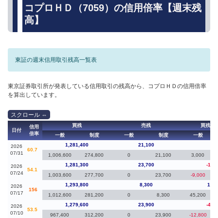
コプロＨＤ（7059）の信用倍率【週末残
高】
東証の週末信用取引残高一覧表
東京証券取引所が発表している信用取引の残高から、コプロＨＤの信用倍率
を算出しています。
買残
売残
買残（
信用
日付
倍率
一般
制度
一般
制度
一般
1,281,400
21,100
10
2026
60.7
07/31
1,006,600
274,800
0
21,100
3,000
1,281,300
23,700
-12,
2026
54.1
07/24
1,003,600
277,700
0
23,700
-9,000
1,293,800
8,300
14,2
2026
156
07/17
1,012,600
281,200
0
8,300
45,200
1,279,600
23,900
-48,
2026
53.5
07/10
967,400
312,200
0
23,900
-12,800