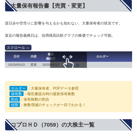
大量保有報告書【売買・変更】
逆日歩や空売りに影響を与えるかも知れない、大量保有者の状況です。
直近の報告義務日は、信用残高比較グラフの株価でチェック可能。
報告
日付
内容
ホルダー
義務日
2025/05/13
変更
2025/05/12
リタメコ 他
スクロールできます
ホルダー
：大量保有者、PDFデータ参照
保有数
：報告書提出時の最新保有株数
割合
：保有株数の割合
状態
：株数増減のチェックが一目でわかる！
コプロＨＤ（7059）の大株主一覧