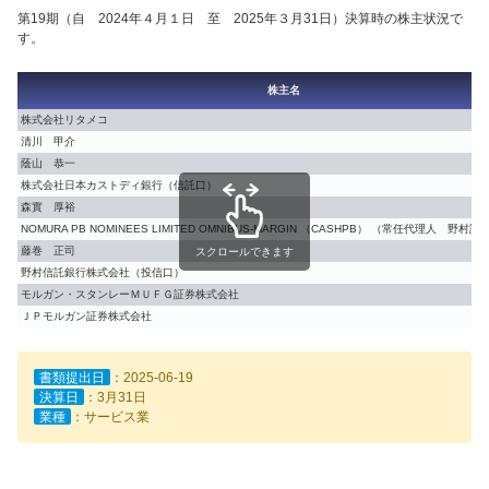
第19期（自 2024年４月１日 至 2025年３月31日）決算時の株主状況で
す。
株主名
株式会社リタメコ
清川 甲介
蔭山 恭一
株式会社日本カストディ銀行（信託口）
森實 厚裕
NOMURA PB NOMINEES LIMITED OMNIBUS-MARGIN （CASHPB） （常任代理人 野
藤巻 正司
スクロールできます
野村信託銀行株式会社（投信口）
モルガン・スタンレーＭＵＦＧ証券株式会社
ＪＰモルガン証券株式会社
書類提出日
：2025-06-19
決算日
：3月31日
業種
：サービス業