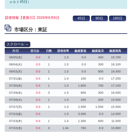
ォルト45日）
貸借情報【更新日】2026年8月6日
市場区分：東証
月/日
逆日歩
日数
貸借倍率
融資新規
融資返済
融資残高
貸
08/05(水)
0.0
3
1.0
0.0
400
15,700
08/04(火)
0.0
1
1.0
0.0
300
16,100
08/03(月)
0.0
1
1.0
0.0
800
16,400
07/31(金)
0.0
1
1.0
100
0.0
17,200
07/30(木)
0.0
1
1.0
1,800
700
17,100
1
07/29(水)
0.0
3
1.0
800
300
16,000
07/28(火)
0.0
1
1.0
200
200
15,500
07/27(月)
0.0
1
1.0
2,500
1,500
15,500
1
07/24(金)
0.0
1.0
3,000
0.0
14,500
3
07/23(木)
0.0
1
1.0
1,300
600
11,500
1
07/22(水)
0.0
3
1.04
700
0.0
10,800
1