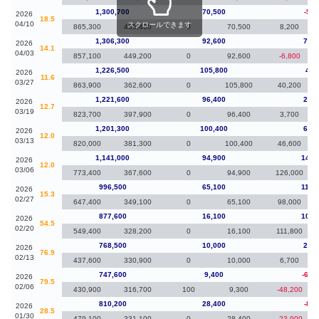
1,300,700
70,500
-5,6
2026
18.5
04/10
スクロールできます
865,300
435,400
0
70,500
8,200
1,306,300
92,600
79,8
2026
14.1
04/03
857,100
449,200
0
92,600
-6,800
1,226,500
105,800
4,9
2026
11.6
03/27
863,900
362,600
0
105,800
40,200
1,221,600
96,400
20,3
2026
12.7
03/19
823,700
397,900
0
96,400
3,700
1,201,300
100,400
60,3
2026
12.0
03/13
820,000
381,300
0
100,400
46,600
1,141,000
94,900
144,
2026
12.0
03/06
773,400
367,600
0
94,900
126,000
996,500
65,100
118,
2026
15.3
02/27
647,400
349,100
0
65,100
98,000
877,600
16,100
109,
2026
54.5
02/20
549,400
328,200
0
16,100
111,800
768,500
10,000
20,9
2026
76.9
02/13
437,600
330,900
0
10,000
6,700
747,600
9,400
-62,
2026
79.5
02/06
430,900
316,700
100
9,300
-48,200
810,200
28,400
-8,9
2026
28.5
01/30
479,100
331,100
0
28,400
-23,900