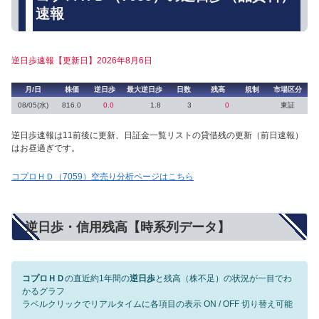
速報
逆日歩速報【更新日】2026年8月6日
月/日
株価
逆日歩
最大逆日歩
日数
残高
規制
市場区分
08/05(水)
816.0
0.0
1.8
3
0
東証
逆日歩速報は11前後に更新、日証金一覧リストの貸借残の更新（前日速報）
はお昼過ぎです。
コプロＨＤ（7059）空売り分析ページはこちら
逆日歩・信用残高【時系列データ】
コプロＨＤ
の直近約1年間の
逆日歩
と残高（株不足）の状況が一目でわ
かるグラフ
ラベルクリックでリアルタイムに各項目の表示 ON / OFF 切り替え可能