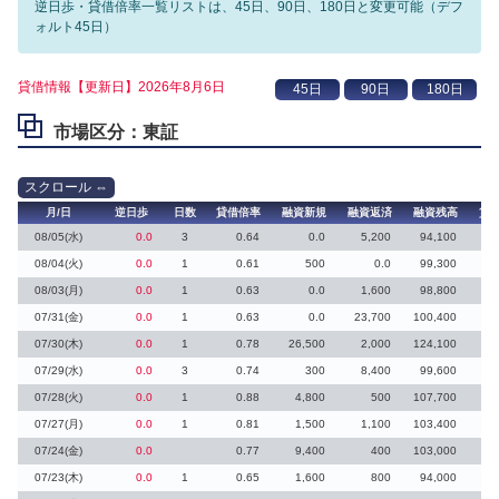
逆日歩・貸借倍率一覧リストは、45日、90日、180日と変更可能（デフ
ォルト45日）
貸借情報【更新日】2026年8月6日
市場区分：東証
月/日
逆日歩
日数
貸借倍率
融資新規
融資返済
融資残高
貸
08/05(水)
0.0
3
0.64
0.0
5,200
94,100
08/04(火)
0.0
1
0.61
500
0.0
99,300
6
08/03(月)
0.0
1
0.63
0.0
1,600
98,800
2
07/31(金)
0.0
1
0.63
0.0
23,700
100,400
4
07/30(木)
0.0
1
0.78
26,500
2,000
124,100
24
07/29(水)
0.0
3
0.74
300
8,400
99,600
12
07/28(火)
0.0
1
0.88
4,800
500
107,700
07/27(月)
0.0
1
0.81
1,500
1,100
103,400
1
07/24(金)
0.0
0.77
9,400
400
103,000
07/23(木)
0.0
1
0.65
1,600
800
94,000
4