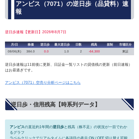
アンビス（7071）の逆日歩（品貸料）速
報
逆日歩速報【更新日】2026年8月7日
月/日
株価
逆日歩
最大逆日歩
日数
残高
規制
市場区分
08/06(木)
384.0
0.0
1.0
2
-64,300
東証
逆日歩速報は11前後に更新、日証金一覧リストの貸借残の更新（前日速報）
はお昼過ぎです。
アンビス（7071）空売り分析ページはこちら
逆日歩・信用残高【時系列データ】
アンビス
の直近約1年間の
逆日歩
と残高（株不足）の状況が一目でわか
るグラフ
ラベルクリックでリアルタイムに各項目の表示 ON / OFF 切り替え可能