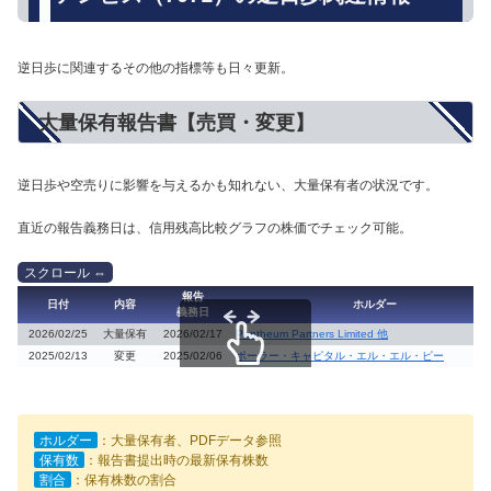
逆日歩に関連するその他の指標等も日々更新。
大量保有報告書【売買・変更】
逆日歩や空売りに影響を与えるかも知れない、大量保有者の状況です。
直近の報告義務日は、信用残高比較グラフの株価でチェック可能。
報告
日付
内容
ホルダー
義務日
2026/02/25
大量保有
2026/02/17
Pantheum Partners Limited 他
2025/02/13
変更
2025/02/06
ポーラー・キャピタル・エル・エル・ピー
スクロールできます
ホルダー
：大量保有者、PDFデータ参照
保有数
：報告書提出時の最新保有株数
割合
：保有株数の割合