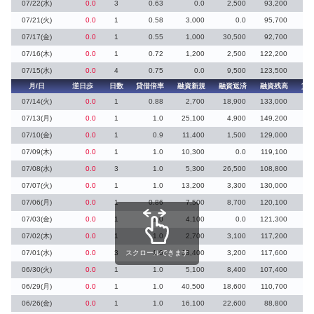
07/22(水)
0.0
3
0.63
0.0
2,500
93,200
07/21(火)
0.0
1
0.58
3,000
0.0
95,700
1
07/17(金)
0.0
1
0.55
1,000
30,500
92,700
7
07/16(木)
0.0
1
0.72
1,200
2,500
122,200
5
07/15(水)
0.0
4
0.75
0.0
9,500
123,500
12
月/日
逆日歩
日数
貸借倍率
融資新規
融資返済
融資残高
貸
07/14(火)
0.0
1
0.88
2,700
18,900
133,000
3
07/13(月)
0.0
1
1.0
25,100
4,900
149,200
6
07/10(金)
0.0
1
0.9
11,400
1,500
129,000
24
07/09(木)
0.0
1
1.0
10,300
0.0
119,100
10
07/08(水)
0.0
3
1.0
5,300
26,500
108,800
07/07(火)
0.0
1
1.0
13,200
3,300
130,000
5
07/06(月)
0.0
1
0.86
7,500
8,700
120,100
18
07/03(金)
0.0
1
1.0
4,100
0.0
121,300
4
07/02(木)
0.0
1
1.0
2,700
3,100
117,200
2
07/01(水)
0.0
3
スクロールできます
1.0
13,400
3,200
117,600
10
06/30(火)
0.0
1
1.0
5,100
8,400
107,400
06/29(月)
0.0
1
1.0
40,500
18,600
110,700
22
06/26(金)
0.0
1
1.0
16,100
22,600
88,800