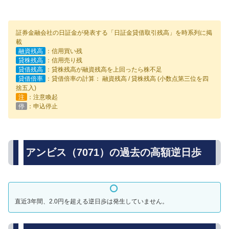
証券金融会社の日証金が発表する「日証金貸借取引残高」を時系列に掲
載
融資残高
：信用買い残
貸株残高
：信用売り残
貸借残高
：貸株残高が融資残高を上回ったら株不足
貸借倍率
：貸借倍率の計算： 融資残高 / 貸株残高 (小数点第三位を四
捨五入)
注
：注意喚起
停
：申込停止
アンビス（7071）の過去の高額逆日歩
直近3年間、2.0円を超える逆日歩は発生していません。