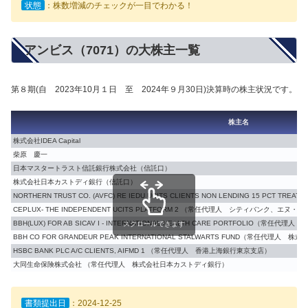
状態
：株数増減のチェックが一目でわかる！
アンビス（7071）の大株主一覧
第８期(自 2023年10月１日 至 2024年９月30日)決算時の株主状況です。
株主名
株式会社IDEA Capital
柴原 慶一
日本マスタートラスト信託銀行株式会社（信託口）
株式会社日本カストディ銀行（信託口）
NORTHERN TRUST CO. (AVFC) RE IEDU UCITS CLIENTS NON LENDING 15 P
CEPLUX- THE INDEPENDENT UCITS PLATFORM 2 （常任代理人 シティバンク、エヌ
BBH(LUX) FOR AB SICAV I - INTERNATIONAL HEALTH CARE PORTFOLIO（常任代
スクロールできます
BBH CO FOR GRANDEUR PEAK INTERNATIONAL STALWARTS FUND（常任代理人 
HSBC BANK PLC A/C CLIENTS, AIFMD 1 （常任代理人 香港上海銀行東京支店）
大同生命保険株式会社 （常任代理人 株式会社日本カストディ銀行）
書類提出日
：2024-12-25