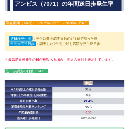
アンビス（7071）の年間逆日歩発生率
調査期間（1年間）：2025年8月7日～2026年8月6日
逆日歩発生率
：発生回数を調査日数の243日で割った値
年間最高逆日歩
：調査した1年間で最も高額な発生逆日歩
＊最高逆日歩発生の日が複数ある場合、直近の日付を表示しています。
逆日歩調査の日数：243日
東証
0.01円以上の逆日歩発生数
52回
1円以上の高額逆日歩発生数
0回
逆日歩発生率
21.4%
逆日歩発生年間ランキング
799位
年間最高逆日歩
0.30
最高逆日歩発生日
2026/04/28