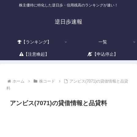
株主優待に特化した逆日歩・信用残高のランキングが速い！
逆日歩速報
【ランキング】
一覧
【注意喚起】
【申込停止】
ホーム
株コード
アンビス(7071)の貸借情報と品貸
料
アンビス(7071)の貸借情報と品貸料