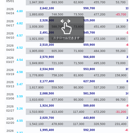
05/01
1,947,300
693,300
62,600
455,700
53,700
2,642,100
550,700
114,
2026
4.80
04/24
1,893,600
748,500
73,500
477,200
-45,700
2,528,000
525,000
36,8
2026
4.82
04/17
1,939,300
588,700
73,600
451,400
18,300
2,491,200
545,700
-19,
2026
4.57
04/10
スクロールできます
1,921,000
570,200
73,600
472,100
16,000
2,510,300
555,900
-60,
2026
4.52
04/03
1,905,000
605,300
71,600
484,300
55,200
2,570,900
566,600
36,0
2026
4.54
03/27
1,849,800
721,100
71,500
495,100
73,000
2,534,900
553,800
357,
2026
4.58
03/19
1,776,800
758,100
81,600
472,200
158,900
2,177,400
627,500
88,9
2026
3.47
03/13
1,617,900
559,500
90,300
537,200
7,300
2,088,500
581,500
164,
2026
3.59
03/06
1,610,600
477,900
90,300
491,200
99,700
1,924,300
589,600
-96,
2026
3.26
02/27
1,510,900
413,400
117,400
472,200
-31,200
2,020,700
443,800
25,3
2026
4.55
02/20
1,542,100
478,600
117,300
326,500
231,400
1,995,400
592,300
-414,
2026
3.37