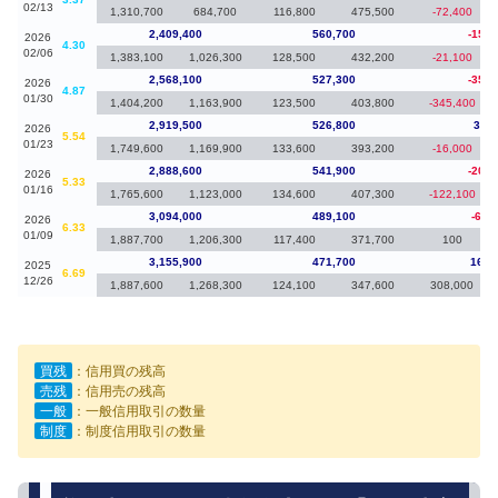
02/13
1,310,700
684,700
116,800
475,500
-72,400
2,409,400
560,700
-158,
2026
4.30
02/06
1,383,100
1,026,300
128,500
432,200
-21,100
2,568,100
527,300
-351,
2026
4.87
01/30
1,404,200
1,163,900
123,500
403,800
-345,400
2,919,500
526,800
30,9
2026
5.54
01/23
1,749,600
1,169,900
133,600
393,200
-16,000
2,888,600
541,900
-205,
2026
5.33
01/16
1,765,600
1,123,000
134,600
407,300
-122,100
3,094,000
489,100
-61,
2026
6.33
01/09
1,887,700
1,206,300
117,400
371,700
100
3,155,900
471,700
165,
2025
6.69
12/26
1,887,600
1,268,300
124,100
347,600
308,000
買残
：信用買の残高
売残
：信用売の残高
一般
：一般信用取引の数量
制度
：制度信用取引の数量