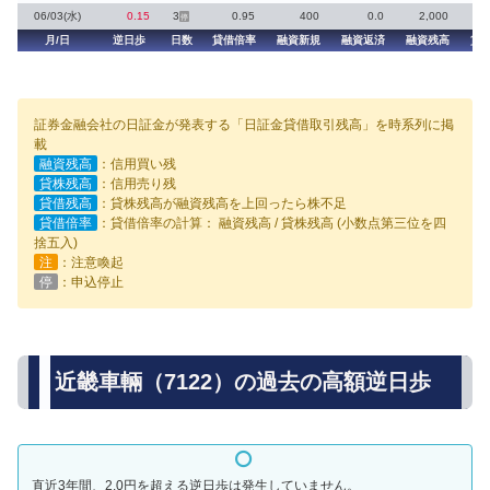
06/03(水)
0.15
3
0.95
400
0.0
2,000
停
月/日
逆日歩
日数
貸借倍率
融資新規
融資返済
融資残高
貸
証券金融会社の日証金が発表する「日証金貸借取引残高」を時系列に掲
載
融資残高
：信用買い残
貸株残高
：信用売り残
貸借残高
：貸株残高が融資残高を上回ったら株不足
貸借倍率
：貸借倍率の計算： 融資残高 / 貸株残高 (小数点第三位を四
捨五入)
注
：注意喚起
停
：申込停止
近畿車輛（7122）の過去の高額逆日歩
直近3年間、2.0円を超える逆日歩は発生していません。