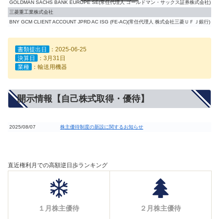
GOLDMAN SACHS BANK EUROPE SE(常任代理人 ゴールドマン・サックス証券株式会社)
三菱重工業株式会社
BNY GCM CLIENT ACCOUNT JPRD AC ISG (FE-AC)(常任代理人 株式会社三菱ＵＦＪ銀行)
書類提出日
：2025-06-25
決算日
：3月31日
業種
：輸送用機器
開示情報【自己株式取得・優待】
2025/08/07
株主優待制度の新設に関するお知らせ
直近権利月での高額逆日歩ランキング
１月株主優待
２月株主優待