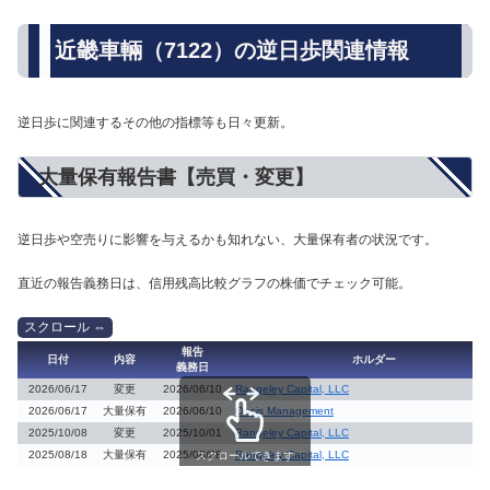
近畿車輛（7122）の逆日歩関連情報
逆日歩に関連するその他の指標等も日々更新。
大量保有報告書【売買・変更】
逆日歩や空売りに影響を与えるかも知れない、大量保有者の状況です。
直近の報告義務日は、信用残高比較グラフの株価でチェック可能。
報告
日付
内容
ホルダー
義務日
2026/06/17
変更
2026/06/10
Rangeley Capital, LLC
2026/06/17
大量保有
2026/06/10
Oasis Management
2025/10/08
変更
2025/10/01
Rangeley Capital, LLC
2025/08/18
大量保有
2025/08/08
Rangeley Capital, LLC
スクロールできます