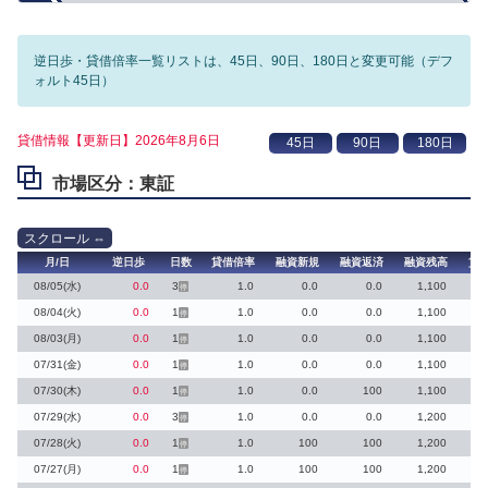
逆日歩・貸借倍率一覧リストは、45日、90日、180日と変更可能（デフ
ォルト45日）
貸借情報【更新日】2026年8月6日
市場区分：東証
月/日
逆日歩
日数
貸借倍率
融資新規
融資返済
融資残高
貸
08/05(水)
0.0
3
1.0
0.0
0.0
1,100
停
08/04(火)
0.0
1
1.0
0.0
0.0
1,100
停
08/03(月)
0.0
1
1.0
0.0
0.0
1,100
停
07/31(金)
0.0
1
1.0
0.0
0.0
1,100
停
07/30(木)
0.0
1
1.0
0.0
100
1,100
停
07/29(水)
0.0
3
1.0
0.0
0.0
1,200
停
07/28(火)
0.0
1
1.0
100
100
1,200
停
07/27(月)
0.0
1
1.0
100
100
1,200
停