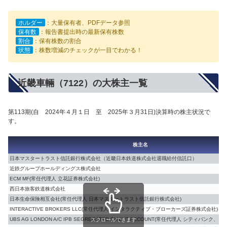
ホルダー
：大量保有者、PDFデータ参照
保有数
：報告書提出時の最新保有株数
割合
：保有株数の割合
状態
：株数増減のチェックが一目でわかる！
近畿車輛（7122）の大株主一覧
第113期(自 2024年４月１日 至 2025年３月31日)決算時の株主状況で
す。
株主名
日本マスタートラスト信託銀行株式会社（近畿日本鉄道株式会社退職給付信託口）
近鉄グループホールディングス株式会社
ECM MF(常任代理人 立花証券株式会社)
西日本旅客鉄道株式会社
日本生命保険相互会社(常任代理人 日本マスタートラスト信託銀行株式会社)
INTERACTIVE BROKERS LLC(常任代理人 インタラクティブ・ブローカーズ証券株式会社)
UBS AG LONDON A/C IPB SEGREGATED CLIENT ACCOUNT(常任代理人 シティバン
スクロールできます