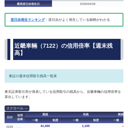
最高逆日歩発生日
2026/04/28
逆日歩発生ランキング
：逆日歩がよく発生している銘柄がわかる
近畿車輛（7122）の信用倍率【週末残
高】
東証の週末信用取引残高一覧表
東京証券取引所が発表している信用取引の残高から、近畿車輛の信用倍率を
算出しています。
買残
売残
買残（
信用
日付
倍率
一般
制度
一般
制度
一般
41,400
1,100
-4,6
2026