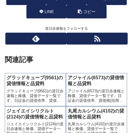
LINE
コピー
逆日歩速報をフォローする
関連記事
グラッドキューブ(9561)の
アジャイル(6573)の貸借情
貸借情報と品貸料
報と品貸料
グラッドキューブ(9561)の逆日歩
アジャイル(6573)の逆日歩速報と
速報と株価、貸借データ一覧で
株価、貸借データ一覧です。日
す。日証金の貸借倍率、貸借残
証金の貸借倍率、貸借残(信用買
(信用買残、信用売残)、品貸料
残、信用売残)、品貸料(逆日
(逆日歩)、東証の週末残高、規制
歩)、東証の週末残高、規制(注意
ジェイエイシリクルト
丸尾カルシウム(4102)の貸
(注意喚起・申込停止)など、空売
喚起・申込停止)など、空売り関
(2124)の貸借情報と品貸料
借情報と品貸料
り関連情報を集計し、図解でわ
連情報を集計し、図解でわかり
ジェイエイシリクルト(2124)の逆
丸尾カルシウム(4102)の逆日歩速
かりやすくまとめて掲載してい
やすくまとめて掲載していま
日歩速報と株価、貸借データ一
報と株価、貸借データ一覧で
ます。
す。