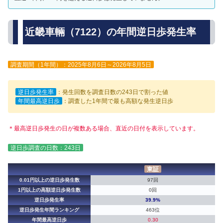
近畿車輛（7122）の年間逆日歩発生率
調査期間（1年間）：2025年8月6日～2026年8月5日
逆日歩発生率
：発生回数を調査日数の243日で割った値
年間最高逆日歩
：調査した1年間で最も高額な発生逆日歩
＊最高逆日歩発生の日が複数ある場合、直近の日付を表示しています。
逆日歩調査の日数：243日
東証
0.01円以上の逆日歩発生数
97回
1円以上の高額逆日歩発生数
0回
逆日歩発生率
39.9%
逆日歩発生年間ランキング
463位
年間最高逆日歩
0.30