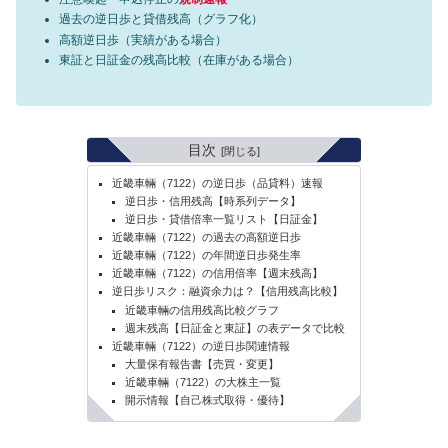
過去の逆日歩と貸借残高（グラフ化）
高額逆日歩（実績がある場合）
東証と日証金の残高比較（在庫がある場合）
目次
近畿車輛（7122）の逆日歩（品貸料）速報
逆日歩・信用残高【時系列データ】
逆日歩・貸借倍率一覧リスト【日証金】
近畿車輛（7122）の過去の高額逆日歩
近畿車輛（7122）の年間逆日歩発生率
近畿車輛（7122）の信用倍率【週末残高】
逆日歩リスク：融資余力は？【信用残高比較】
近畿車輛の信用残高比較グラフ
週末残高【日証金と東証】の表データで比較
近畿車輛（7122）の逆日歩関連情報
大量保有報告書【売買・変更】
近畿車輛（7122）の大株主一覧
開示情報【自己株式取得・優待】