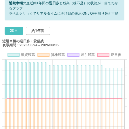
近畿車輛
の直近約1年間の
逆日歩
と残高（株不足）の状況が一目でわか
るグラフ
ラベルクリックでリアルタイムに各項目の表示 ON / OFF 切り替え可能
30日
約1年間