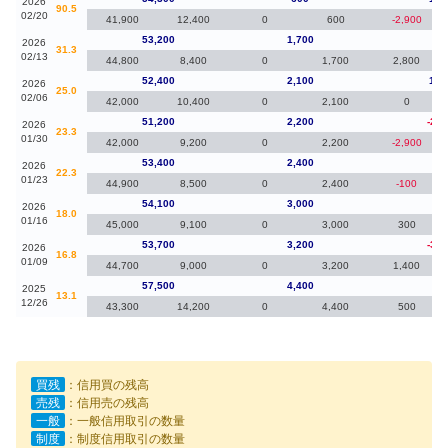
2026
90.5
02/20
41,900
12,400
0
600
-2,900
53,200
1,700
80
2026
31.3
02/13
44,800
8,400
0
1,700
2,800
52,400
2,100
1,2
2026
25.0
02/06
42,000
10,400
0
2,100
0
51,200
2,200
-2,2
2026
23.3
01/30
42,000
9,200
0
2,200
-2,900
53,400
2,400
-70
2026
22.3
01/23
44,900
8,500
0
2,400
-100
54,100
3,000
40
2026
18.0
01/16
45,000
9,100
0
3,000
300
53,700
3,200
-3,8
2026
16.8
01/09
44,700
9,000
0
3,200
1,400
57,500
4,400
50
2025
13.1
12/26
43,300
14,200
0
4,400
500
買残
：信用買の残高
売残
：信用売の残高
一般
：一般信用取引の数量
制度
：制度信用取引の数量