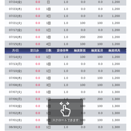
07/24(金)
0.0
1.0
0.0
0.0
1,200
停
07/23(木)
0.0
1
1.0
0.0
0.0
1,200
停
07/22(水)
0.0
3
1.0
0.0
0.0
1,200
停
07/21(火)
0.0
1
1.0
100
100
1,200
停
07/17(金)
0.0
1
1.0
0.0
0.0
1,200
停
07/16(木)
0.0
1
1.0
200
200
1,200
停
07/15(水)
0.0
4
1.0
100
100
1,200
停
月/日
逆日歩
日数
貸借倍率
融資新規
融資返済
融資残高
貸
07/14(火)
0.0
1
1.0
100
100
1,200
停
07/13(月)
0.0
1
1.0
0.0
0.0
1,200
停
07/10(金)
0.0
1
1.0
0.0
0.0
1,200
停
07/09(木)
0.0
1
1.0
0.0
100
1,200
停
07/08(水)
0.0
3
1.0
100
100
1,300
停
07/07(火)
0.0
1
1.0
0.0
0.0
1,300
停
07/06(月)
0.0
1
1.0
200
200
1,300
停
07/03(金)
0.0
1
1.0
100
100
1,300
停
07/02(木)
0.0
1
1.0
0.0
0.0
1,300
停
07/01(水)
0.0
3
スクロールできます
1.0
100
100
1,300
停
06/30(火)
0.0
1
1.0
0.0
0.0
1,300
停