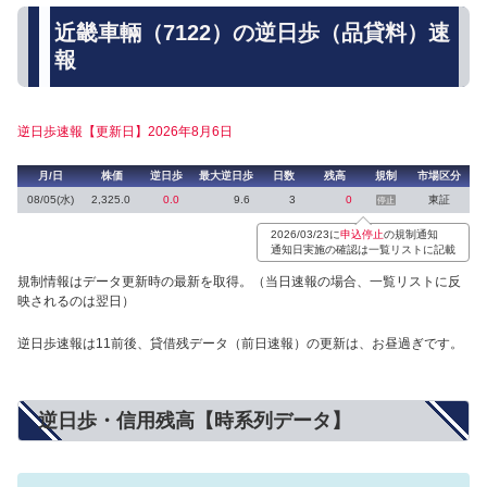
近畿車輛（7122）の逆日歩（品貸料）速
報
逆日歩速報【更新日】2026年8月6日
月/日
株価
逆日歩
最大逆日歩
日数
残高
規制
市場区分
08/05(水)
2,325.0
0.0
9.6
3
0
東証
停止
2026/03/23に
申込停止
の規制通知
通知日実施の確認は一覧リストに記載
規制情報はデータ更新時の最新を取得。（当日速報の場合、一覧リストに反
映されるのは翌日）
逆日歩速報は11前後、貸借残データ（前日速報）の更新は、お昼過ぎです。
逆日歩・信用残高【時系列データ】