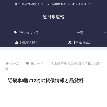
株主優待に特化した逆日歩・信用残高のランキングが速い！
逆日歩速報
【ランキング】
一覧
【注意喚起】
【申込停止】
ホーム
株コード
近畿車輛(7122)の貸借情報と品貸
料
近畿車輛(7122)の貸借情報と品貸料