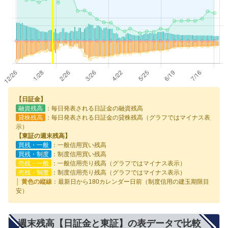
【日証金】
融資残高
：毎日発表される日証金の融資残高
貸株残高
：毎日発表される日証金の貸株残高（グラフではマイナス表
示）
【東証の週末残高】
買残・一般
：一般信用買い残高
買残・制度
：制度信用買い残高
売残・一般
：一般信用売り残高（グラフではマイナス表示）
売残・制度
：制度信用売り残高（グラフではマイナス表示）
│ 黄色の縦線
：最新日から180カレンダー日前（制度信用の建玉期限目
安）
週末残高【日証金と東証】の表データで比較