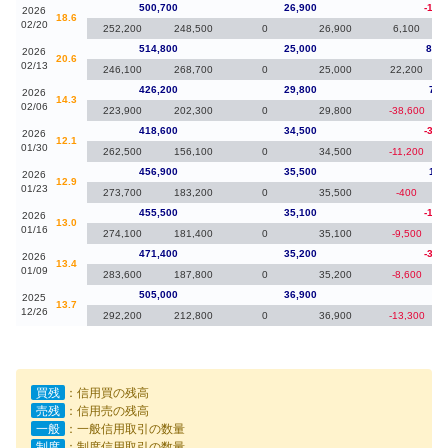
500,700
26,900
-14,
2026
18.6
02/20
252,200
248,500
0
26,900
6,100
514,800
25,000
88,6
2026
20.6
02/13
246,100
268,700
0
25,000
22,200
426,200
29,800
7,6
2026
14.3
02/06
223,900
202,300
0
29,800
-38,600
418,600
34,500
-38,
2026
12.1
01/30
262,500
156,100
0
34,500
-11,200
456,900
35,500
1,4
2026
12.9
01/23
273,700
183,200
0
35,500
-400
455,500
35,100
-15,
2026
13.0
01/16
274,100
181,400
0
35,100
-9,500
471,400
35,200
-33,
2026
13.4
01/09
283,600
187,800
0
35,200
-8,600
505,000
36,900
-10
2025
13.7
12/26
292,200
212,800
0
36,900
-13,300
買残
：信用買の残高
売残
：信用売の残高
一般
：一般信用取引の数量
制度
：制度信用取引の数量