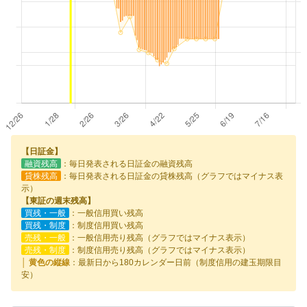
【日証金】
融資残高
：毎日発表される日証金の融資残高
貸株残高
：毎日発表される日証金の貸株残高（グラフではマイナス表
示）
【東証の週末残高】
買残・一般
：一般信用買い残高
買残・制度
：制度信用買い残高
売残・一般
：一般信用売り残高（グラフではマイナス表示）
売残・制度
：制度信用売り残高（グラフではマイナス表示）
│ 黄色の縦線
：最新日から180カレンダー日前（制度信用の建玉期限目
安）