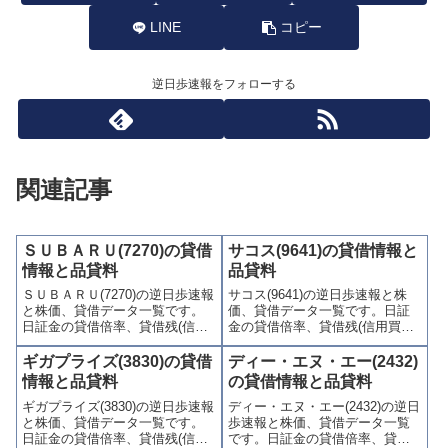
LINE
コピー
逆日歩速報をフォローする
関連記事
ＳＵＢＡＲＵ(7270)の貸借
サコス(9641)の貸借情報と
情報と品貸料
品貸料
ＳＵＢＡＲＵ(7270)の逆日歩速報
サコス(9641)の逆日歩速報と株
と株価、貸借データ一覧です。
価、貸借データ一覧です。日証
日証金の貸借倍率、貸借残(信用
金の貸借倍率、貸借残(信用買
買残、信用売残)、品貸料(逆日
残、信用売残)、品貸料(逆日
歩)、東証の週末残高、規制(注意
歩)、東証の週末残高、規制(注意
ギガプライズ(3830)の貸借
ディー・エヌ・エー(2432)
喚起・申込停止)など、空売り関
喚起・申込停止)など、空売り関
情報と品貸料
の貸借情報と品貸料
連情報を集計し、図解でわかり
連情報を集計し、図解でわかり
ギガプライズ(3830)の逆日歩速報
ディー・エヌ・エー(2432)の逆日
やすくまとめて掲載していま
やすくまとめて掲載していま
と株価、貸借データ一覧です。
歩速報と株価、貸借データ一覧
す。
す。
日証金の貸借倍率、貸借残(信用
です。日証金の貸借倍率、貸借