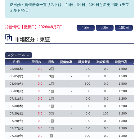
逆日歩・貸借倍率一覧リストは、45日、90日、180日と変更可能（デフ
ォルト45日）
貸借情報【更新日】2026年8月7日
市場区分：東証
月/日
逆日歩
日数
貸借倍率
融資新規
融資返済
融資残高
貸
08/06(木)
0.0
2
-
0.0
0.0
1,500
停
08/05(水)
0.0
3
-
0.0
0.0
1,500
停
08/04(火)
0.0
1
-
300
0.0
1,500
停
08/03(月)
0.0
1
-
0.0
0.0
1,200
停
07/31(金)
0.0
1
-
0.0
0.0
1,200
停
07/30(木)
0.0
1
-
0.0
0.0
1,200
停
07/29(水)
0.0
3
-
0.0
100
1,200
停
07/28(火)
0.0
1
-
0.0
0.0
1,300
停
07/27(月)
0.0
1
-
0.0
0.0
1,300
停
07/24(金)
0.0
-
300
0.0
1,300
停