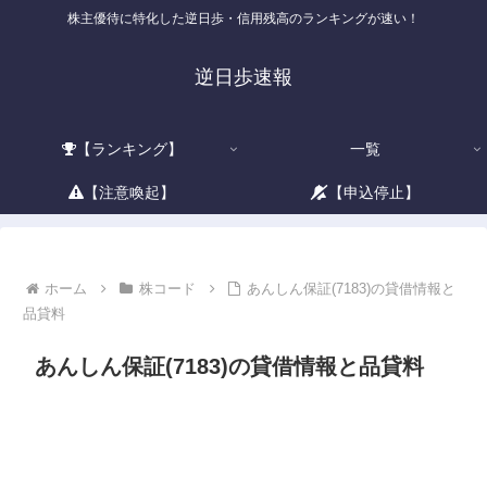
株主優待に特化した逆日歩・信用残高のランキングが速い！
逆日歩速報
【ランキング】
一覧
【注意喚起】
【申込停止】
ホーム
株コード
あんしん保証(7183)の貸借情報と
品貸料
あんしん保証(7183)の貸借情報と品貸料