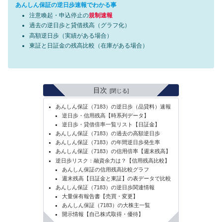
あんしん保証の逆日歩速報でわかる事
注意喚起・申込停止の
規制速報
過去の逆日歩と貸借残高（グラフ化）
高額逆日歩（実績がある場合）
東証と日証金の残高比較（在庫がある場合）
目次
あんしん保証（7183）の逆日歩（品貸料）速報
逆日歩・信用残高【時系列データ】
逆日歩・貸借倍率一覧リスト【日証金】
あんしん保証（7183）の過去の高額逆日歩
あんしん保証（7183）の年間逆日歩発生率
あんしん保証（7183）の信用倍率【週末残高】
逆日歩リスク：融資余力は？【信用残高比較】
あんしん保証の信用残高比較グラフ
週末残高【日証金と東証】の表データで比較
あんしん保証（7183）の逆日歩関連情報
大量保有報告書【売買・変更】
あんしん保証（7183）の大株主一覧
開示情報【自己株式取得・優待】