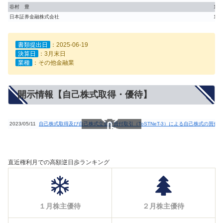
谷村 豊
1.2
日本証券金融株式会社
1.2
書類提出日
：2025-06-19
決算日
：3月末日
業種
：その他金融業
開示情報【自己株式取得・優待】
2023/05/11
自己株式取得及び自己株式立会外買付取引（ToSTNeT-3）による自己株式の買付
スクロールできます
直近権利月での高額逆日歩ランキング
１月株主優待
２月株主優待