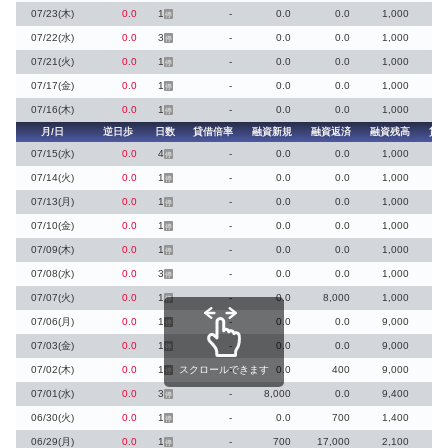
07/23(木)
0.0
1
-
0.0
0.0
1,000
停
07/22(水)
0.0
3
-
0.0
0.0
1,000
停
07/21(火)
0.0
1
-
0.0
0.0
1,000
停
07/17(金)
0.0
1
-
0.0
0.0
1,000
停
07/16(木)
0.0
1
-
0.0
0.0
1,000
停
月/日
逆日歩
日数
貸借倍率
融資新規
融資返済
融資残高
貸
07/15(水)
0.0
4
-
0.0
0.0
1,000
停
07/14(火)
0.0
1
-
0.0
0.0
1,000
停
07/13(月)
0.0
1
-
0.0
0.0
1,000
停
07/10(金)
0.0
1
-
0.0
0.0
1,000
停
07/09(木)
0.0
1
-
0.0
0.0
1,000
停
07/08(水)
0.0
3
-
0.0
0.0
1,000
停
07/07(火)
0.0
1
-
0.0
8,000
1,000
停
07/06(月)
0.0
1
-
0.0
0.0
9,000
停
07/03(金)
0.0
1
-
0.0
0.0
9,000
停
07/02(木)
0.0
1
スクロールできます
-
0.0
400
9,000
停
07/01(水)
0.0
3
-
8,000
0.0
9,400
停
06/30(火)
0.0
1
-
0.0
700
1,400
停
06/29(月)
0.0
1
-
700
17,000
2,100
停