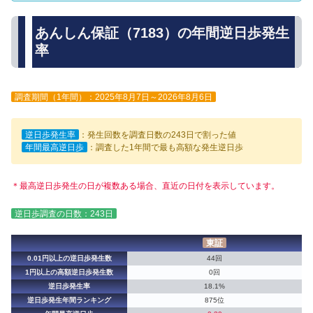
あんしん保証（7183）の年間逆日歩発生
率
調査期間（1年間）：2025年8月7日～2026年8月6日
逆日歩発生率
：発生回数を調査日数の243日で割った値
年間最高逆日歩
：調査した1年間で最も高額な発生逆日歩
＊最高逆日歩発生の日が複数ある場合、直近の日付を表示しています。
逆日歩調査の日数：243日
東証
0.01円以上の逆日歩発生数
44回
1円以上の高額逆日歩発生数
0回
逆日歩発生率
18.1%
逆日歩発生年間ランキング
875位