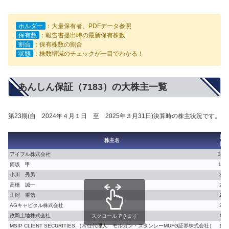
ホルダー
：大量保有者、PDFデータ参照
保有数
：報告書提出時の最新保有株数
割合
：保有株数の割合
状態
：株数増減のチェックが一目でわかる！
あんしん保証（7183）の大株主一覧
第23期(自 2024年４月１日 至 2025年３月31日)決算時の株主状況です。
割
株主名
【%
アイフル株式会社
36.9
雨坂 甲
11.1
小川 秀男
3.1
高橋 誠一
2.7
正岡 重信
2.4
AGキャピタル株式会社
2.2
政岡土地株式会社
1.8
スクロールできます
MSIP CLIENT SECURITIES （常任代理人 モルガン・スタンレーMUFG証券株式会社）
1.4