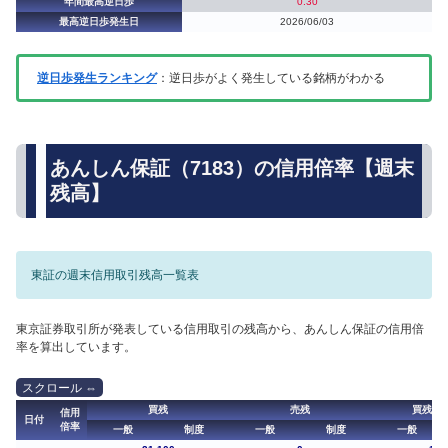
年間最高逆日歩
0.30
最高逆日歩発生日
2026/06/03
逆日歩発生ランキング
：逆日歩がよく発生している銘柄がわかる
あんしん保証（7183）の信用倍率【週末
残高】
東証の週末信用取引残高一覧表
東京証券取引所が発表している信用取引の残高から、あんしん保証の信用倍
率を算出しています。
買残
売残
買残（
信用
日付
倍率
一般
制度
一般
制度
一般