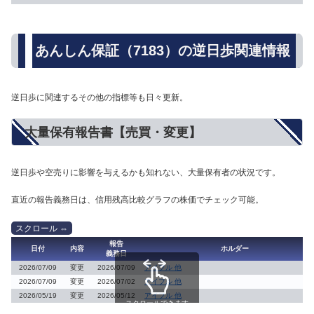
あんしん保証（7183）の逆日歩関連情報
逆日歩に関連するその他の指標等も日々更新。
大量保有報告書【売買・変更】
逆日歩や空売りに影響を与えるかも知れない、大量保有者の状況です。
直近の報告義務日は、信用残高比較グラフの株価でチェック可能。
報告
日付
内容
ホルダー
義務日
2026/07/09
変更
2026/07/09
アイフル 他
2026/07/09
変更
2026/07/02
アイフル 他
2026/05/19
変更
2026/05/12
アイフル 他
スクロールできます