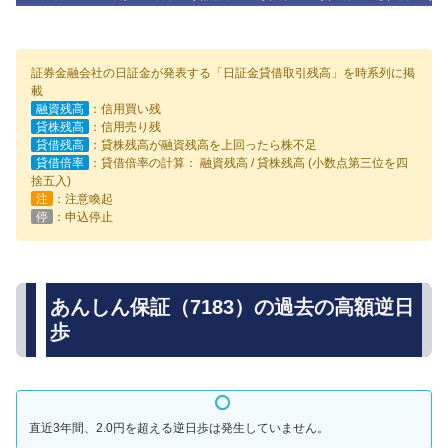
証券金融会社の日証金が発表する「日証金貸借取引残高」を時系列に掲
載
融資残高
：信用買い残
貸株残高
：信用売り残
貸借残高
：貸株残高が融資残高を上回ったら株不足
貸借倍率
：貸借倍率の計算： 融資残高 / 貸株残高 (小数点第三位を四
捨五入)
注
：注意喚起
停
：申込停止
あんしん保証（7183）の過去の高額逆日
歩
直近3年間、2.0円を超える逆日歩は発生していません。