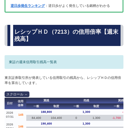
逆日歩発生ランキング
：逆日歩がよく発生している銘柄がわかる
レシップＨＤ（7213）の信用倍率【週末
残高】
東証の週末信用取引残高一覧表
東京証券取引所が発表している信用取引の残高から、レシップＨＤの信用倍
率を算出しています。
買残
売残
買残（
信用
日付
倍率
一般
制度
一般
制度
一般
188,800
1,300
-1,6
2026
145
07/31
84,400
104,400
0
1,300
-1,700
190,400
1,300
60
2026
146