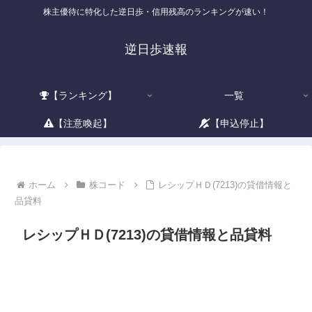
株主優待に特化した逆日歩・信用残高のランキングが速い！
逆日歩速報
【ランキング】
一覧
【注意喚起】
【申込停止】
ホーム
株コード
レシップＨＤ(7213)の貸借情報と
品貸料
レシップＨＤ(7213)の貸借情報と品貸料