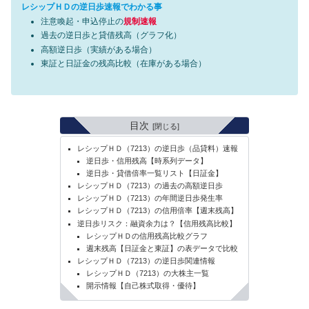
レシップＨＤの逆日歩速報でわかる事
注意喚起・申込停止の
規制速報
過去の逆日歩と貸借残高（グラフ化）
高額逆日歩（実績がある場合）
東証と日証金の残高比較（在庫がある場合）
目次
レシップＨＤ（7213）の逆日歩（品貸料）速報
逆日歩・信用残高【時系列データ】
逆日歩・貸借倍率一覧リスト【日証金】
レシップＨＤ（7213）の過去の高額逆日歩
レシップＨＤ（7213）の年間逆日歩発生率
レシップＨＤ（7213）の信用倍率【週末残高】
逆日歩リスク：融資余力は？【信用残高比較】
レシップＨＤの信用残高比較グラフ
週末残高【日証金と東証】の表データで比較
レシップＨＤ（7213）の逆日歩関連情報
レシップＨＤ（7213）の大株主一覧
開示情報【自己株式取得・優待】