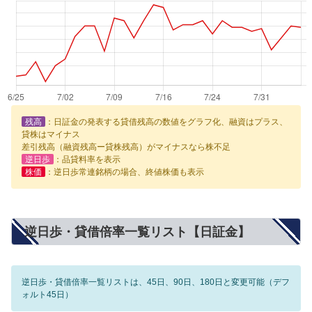
残高
：日証金の発表する貸借残高の数値をグラフ化、融資はプラス、
貸株はマイナス
差引残高（融資残高ー貸株残高）がマイナスなら株不足
逆日歩
：品貸料率を表示
株価
：逆日歩常連銘柄の場合、終値株価も表示
逆日歩・貸借倍率一覧リスト【日証金】
逆日歩・貸借倍率一覧リストは、45日、90日、180日と変更可能（デフ
ォルト45日）