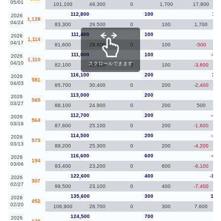
05/01
101,100
49,300
0
1,700
17,800
112,800
100
1,4
2026
1,128
04/24
83,300
29,500
0
100
1,700
111,400
100
40
2026
1,114
04/17
81,600
29,800
0
100
-500
111,000
100
-5,1
2026
1,110
04/10
スクロールできます
82,100
28,900
0
100
-3,600
116,100
200
3,1
2026
581
04/03
85,700
30,400
0
200
-2,400
113,000
200
30
2026
565
03/27
88,100
24,900
0
200
500
112,700
200
-1,8
2026
564
03/19
87,600
25,100
0
200
-1,600
114,500
200
-2,1
2026
573
03/13
89,200
25,300
0
200
-4,200
116,600
600
-6,0
2026
194
03/06
93,400
23,200
0
600
-6,100
122,600
400
-13,
2026
307
02/27
99,500
23,100
0
400
-7,400
135,600
300
11,
2026
452
02/20
106,900
28,700
0
300
7,600
124,500
700
10
2026