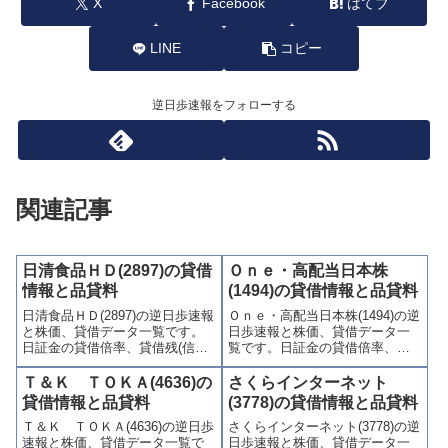
X
Facebook
はてブ
LINE
コピー
逆日歩速報をフォローする
関連記事
日清食品ＨＤ(2897)の貸借
Ｏｎｅ・高配当日本株
情報と品貸料
(1494)の貸借情報と品貸料
日清食品ＨＤ(2897)の逆日歩速報
Ｏｎｅ・高配当日本株(1494)の逆
と株価、貸借データ一覧です。
日歩速報と株価、貸借データ一
日証金の貸借倍率、貸借残(信用
覧です。日証金の貸借倍率、貸
買残、信用売残)、品貸料(逆日
借残(信用買残、信用売残)、品貸
歩)、東証の週末残高、規制(注意
料(逆日歩)、東証の週末残高、規
Ｔ＆Ｋ ＴＯＫＡ(4636)の
さくらインターネット
喚起・申込停止)など、空売り関
制(注意喚起・申込停止)など、空
貸借情報と品貸料
(3778)の貸借情報と品貸料
連情報を集計し、図解でわかり
売り関連情報を集計し、図解で
Ｔ＆Ｋ ＴＯＫＡ(4636)の逆日歩
さくらインターネット(3778)の逆
やすくまとめて掲載していま
わかりやすくまとめて掲載して
速報と株価、貸借データ一覧で
日歩速報と株価、貸借データ一
す。
います。