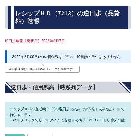
レシップＨＤ（7213）の逆日歩（品貸
料）速報
逆日歩速報【更新日】2026年8月7日
2026年8月06日(木)の貸借残はプラス、
逆日歩
の発生はありません。
逆日歩速報は、更新日の前日データが最新です。
逆日歩・信用残高【時系列データ】
レシップＨＤ
の直近約1年間の
逆日歩
と残高（株不足）の状況が一目で
わかるグラフ
ラベルクリックでリアルタイムに各項目の表示 ON / OFF 切り替え可能