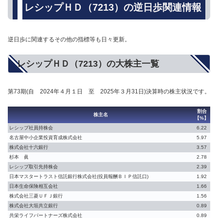
レシップＨＤ（7213）の逆日歩関連情報
逆日歩に関連するその他の指標等も日々更新。
レシップＨＤ（7213）の大株主一覧
第73期(自 2024年４月１日 至 2025年３月31日)決算時の株主状況です。
割合
株主名
【%】
レシップ社員持株会
6.22
名古屋中小企業投資育成株式会社
5.97
株式会社十六銀行
3.57
杉本 眞
2.78
レシップ取引先持株会
2.39
日本マスタートラスト信託銀行株式会社(役員報酬ＢＩＰ信託口)
1.92
日本生命保険相互会社
1.66
株式会社三菱ＵＦＪ銀行
1.56
株式会社大垣共立銀行
0.89
共栄ライフパートナーズ株式会社
0.89