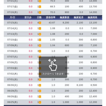
07/21(火)
0.0
1
70.0
300
0.0
14,000
注
07/17(金)
0.0
1
68.5
100
400
13,700
注
07/16(木)
0.0
1
70.0
900
0.0
14,000
注
月/日
逆日歩
日数
貸借倍率
融資新規
融資返済
融資残高
貸
07/15(水)
0.0
4
43.67
8,200
2,100
13,100
注
07/14(火)
0.0
1
1.08
0.0
0.0
7,000
注
07/13(月)
0.0
1
1.08
200
0.0
7,000
注
07/10(金)
0.0
1
1.05
0.0
300
6,800
注
07/09(木)
0.0
1
1.04
600
200
7,100
注
07/08(水)
0.0
3
1.0
0.0
100
6,700
注
07/07(火)
0.0
1
1.0
600
600
6,800
注
07/06(月)
0.0
1
1.0
0.0
100
6,800
注
07/03(金)
0.0
1
1.0
300
100
6,900
注
07/02(木)
0.0
1
スクロールできます
1.0
100
100
6,700
注
07/01(水)
0.0
3
1.0
300
100
6,700
注
06/30(火)
0.0
1
1.0
200
6,100
6,500
注
06/29(月)
0.0
1
1.0
200
200
12,400
注
06/26(金)
0.0
1
1.0
400
200
12,400
注
06/25(木)
0.0
1
1.0
1,000
1,000
12,200
注