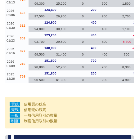
178
02/13
99,300
25,200
0
700
1,800
124,400
200
-5
2026
622
02/06
97,500
26,900
0
200
2,700
124,900
400
1,7
2026
312
01/30
94,800
30,100
0
400
1,100
123,200
400
-7,7
2026
308
01/23
93,700
29,500
0
400
-5,800
130,900
400
-20,
2026
327
01/16
99,500
31,400
0
400
700
151,500
700
-3
2026
216
01/09
98,800
52,700
0
700
8,300
151,800
200
9,8
2025
759
12/26
90,500
61,300
0
200
4,900
買残
：信用買の残高
売残
：信用売の残高
一般
：一般信用取引の数量
制度
：制度信用取引の数量