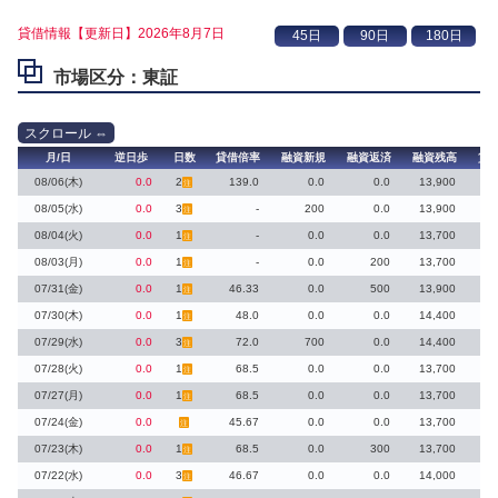
貸借情報【更新日】2026年8月7日
市場区分：東証
月/日
逆日歩
日数
貸借倍率
融資新規
融資返済
融資残高
貸
08/06(木)
0.0
2
139.0
0.0
0.0
13,900
注
08/05(水)
0.0
3
-
200
0.0
13,900
注
08/04(火)
0.0
1
-
0.0
0.0
13,700
注
08/03(月)
0.0
1
-
0.0
200
13,700
注
07/31(金)
0.0
1
46.33
0.0
500
13,900
注
07/30(木)
0.0
1
48.0
0.0
0.0
14,400
注
07/29(水)
0.0
3
72.0
700
0.0
14,400
注
07/28(火)
0.0
1
68.5
0.0
0.0
13,700
注
07/27(月)
0.0
1
68.5
0.0
0.0
13,700
注
07/24(金)
0.0
45.67
0.0
0.0
13,700
注
07/23(木)
0.0
1
68.5
0.0
300
13,700
注
07/22(水)
0.0
3
46.67
0.0
0.0
14,000
注