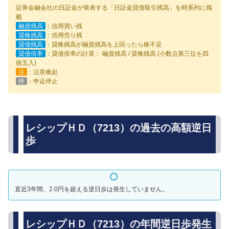
証券金融会社の日証金が発表する「日証金貸借取引残高」を時系列に掲
載
融資残高
：信用買い残
貸株残高
：信用売り残
貸借残高
：貸株残高が融資残高を上回ったら株不足
貸借倍率
：貸借倍率の計算： 融資残高 / 貸株残高 (小数点第三位を四
捨五入)
注
：注意喚起
停
：申込停止
レシップＨＤ（7213）の過去の高額逆日
歩
直近3年間、2.0円を超える逆日歩は発生していません。
レシップＨＤ（7213）の年間逆日歩発生