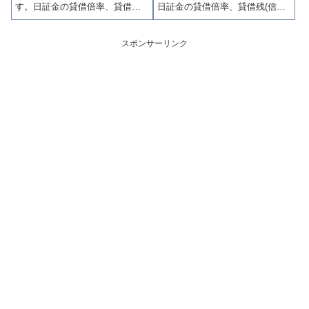
す。日証金の貸借倍率、貸借残
日証金の貸借倍率、貸借残(信用
(信用買残、信用売残)、品貸料
買残、信用売残)、品貸料(逆日
(逆日歩)、東証の週末残高、規制
歩)、東証の週末残高、規制(注意
(注意喚起・申込停止)など、空売
喚起・申込停止)など、空売り関
スポンサーリンク
り関連情報を集計し、図解でわ
連情報を集計し、図解でわかり
かりやすくまとめて掲載してい
やすくまとめて掲載していま
ます。
す。