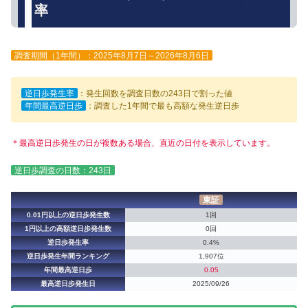
率
調査期間（1年間）：2025年8月7日～2026年8月6日
逆日歩発生率
：発生回数を調査日数の243日で割った値
年間最高逆日歩
：調査した1年間で最も高額な発生逆日歩
＊最高逆日歩発生の日が複数ある場合、直近の日付を表示しています。
逆日歩調査の日数：243日
東証
0.01円以上の逆日歩発生数
1回
1円以上の高額逆日歩発生数
0回
逆日歩発生率
0.4%
逆日歩発生年間ランキング
1,907位
年間最高逆日歩
0.05
最高逆日歩発生日
2025/09/26