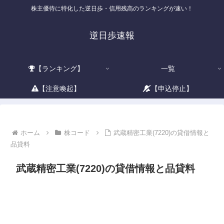
株主優待に特化した逆日歩・信用残高のランキングが速い！
逆日歩速報
【ランキング】
一覧
【注意喚起】
【申込停止】
ホーム
株コード
武蔵精密工業(7220)の貸借情報と
品貸料
武蔵精密工業(7220)の貸借情報と品貸料