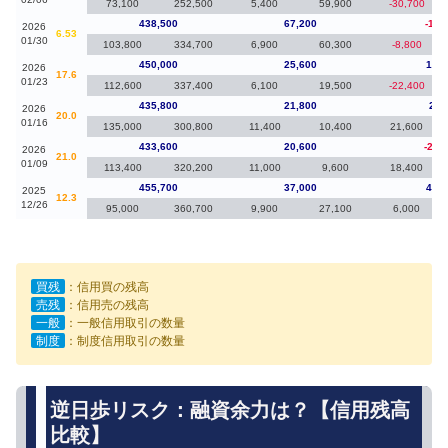
73,100
252,500
5,400
59,900
-30,700
438,500
67,200
-11,
2026
6.53
01/30
103,800
334,700
6,900
60,300
-8,800
450,000
25,600
14,2
2026
17.6
01/23
112,600
337,400
6,100
19,500
-22,400
435,800
21,800
2,2
2026
20.0
01/16
135,000
300,800
11,400
10,400
21,600
433,600
20,600
-22,
2026
21.0
01/09
113,400
320,200
11,000
9,600
18,400
455,700
37,000
40,2
2025
12.3
12/26
95,000
360,700
9,900
27,100
6,000
買残
：信用買の残高
売残
：信用売の残高
一般
：一般信用取引の数量
制度
：制度信用取引の数量
逆日歩リスク：融資余力は？【信用残高
比較】