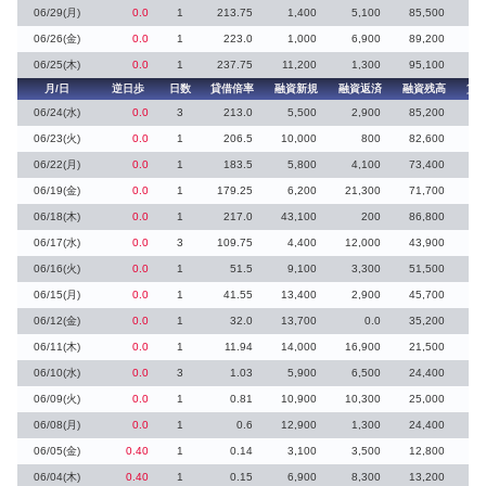
06/29(月)
0.0
1
213.75
1,400
5,100
85,500
06/26(金)
0.0
1
223.0
1,000
6,900
89,200
06/25(木)
0.0
1
237.75
11,200
1,300
95,100
月/日
逆日歩
日数
貸借倍率
融資新規
融資返済
融資残高
貸
06/24(水)
0.0
3
213.0
5,500
2,900
85,200
06/23(火)
0.0
1
206.5
10,000
800
82,600
06/22(月)
0.0
1
183.5
5,800
4,100
73,400
06/19(金)
0.0
1
179.25
6,200
21,300
71,700
06/18(木)
0.0
1
217.0
43,100
200
86,800
06/17(水)
0.0
3
109.75
4,400
12,000
43,900
06/16(火)
0.0
1
51.5
9,100
3,300
51,500
06/15(月)
0.0
1
41.55
13,400
2,900
45,700
06/12(金)
0.0
1
32.0
13,700
0.0
35,200
06/11(木)
0.0
1
11.94
14,000
16,900
21,500
06/10(水)
0.0
3
1.03
5,900
6,500
24,400
1
06/09(火)
0.0
1
0.81
10,900
10,300
25,000
2
06/08(月)
0.0
1
0.6
12,900
1,300
24,400
06/05(金)
0.40
1
0.14
3,100
3,500
12,800
4
06/04(木)
0.40
1
0.15
6,900
8,300
13,200
3