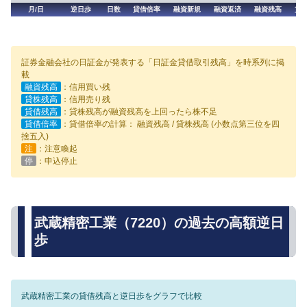
月/日
逆日歩
日数
貸借倍率
融資新規
融資返済
融資残高
貸
証券金融会社の日証金が発表する「日証金貸借取引残高」を時系列に掲
載
融資残高
：信用買い残
貸株残高
：信用売り残
貸借残高
：貸株残高が融資残高を上回ったら株不足
貸借倍率
：貸借倍率の計算： 融資残高 / 貸株残高 (小数点第三位を四
捨五入)
注
：注意喚起
停
：申込停止
武蔵精密工業（7220）の過去の高額逆日
歩
武蔵精密工業の貸借残高と逆日歩をグラフで比較