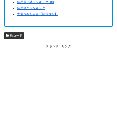
信用買い残ランキング100
信用倍率ランキング
大量保有報告書【開示速報】
株コード
スポンサーリンク