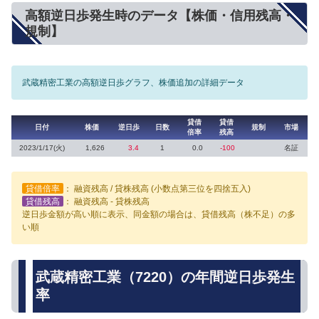
高額逆日歩発生時のデータ【株価・信用残高・
規制】
武蔵精密工業の高額逆日歩グラフ、株価追加の詳細データ
貸借
貸借
日付
株価
逆日歩
日数
規制
市場
倍率
残高
2023/1/17(火)
1,626
3.4
1
0.0
-100
名証
貸借倍率
： 融資残高 / 貸株残高 (小数点第三位を四捨五入)
貸借残高
： 融資残高 - 貸株残高
逆日歩金額が高い順に表示、同金額の場合は、貸借残高（株不足）の多
い順
武蔵精密工業（7220）の年間逆日歩発生
率