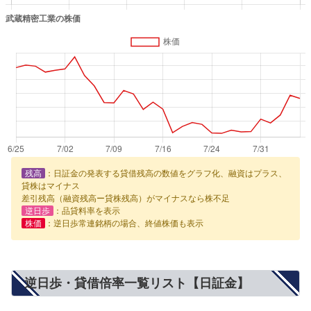
残高
：日証金の発表する貸借残高の数値をグラフ化、融資はプラス、
貸株はマイナス
差引残高（融資残高ー貸株残高）がマイナスなら株不足
逆日歩
：品貸料率を表示
株価
：逆日歩常連銘柄の場合、終値株価も表示
逆日歩・貸借倍率一覧リスト【日証金】