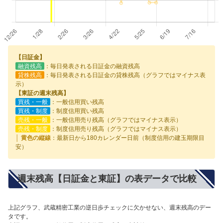
【日証金】
融資残高
：毎日発表される日証金の融資残高
貸株残高
：毎日発表される日証金の貸株残高（グラフではマイナス表
示）
【東証の週末残高】
買残・一般
：一般信用買い残高
買残・制度
：制度信用買い残高
売残・一般
：一般信用売り残高（グラフではマイナス表示）
売残・制度
：制度信用売り残高（グラフではマイナス表示）
│ 黄色の縦線
：最新日から180カレンダー日前（制度信用の建玉期限目
安）
週末残高【日証金と東証】の表データで比較
上記グラフ、武蔵精密工業の逆日歩チェックに欠かせない、週末残高のデー
タです。