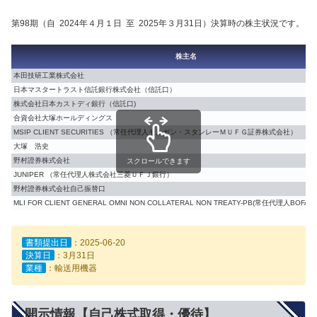
第98期（自 2024年４月１日 至 2025年３月31日）決算時の株主状況です。
株主名
本田技研工業株式会社
日本マスタートラスト信託銀行株式会社（信託口）
株式会社日本カストディ銀行（信託口)
合資会社大塚ホールディングス
MSIP CLIENT SECURITIES （常任代理人モルガン・スタンレーＭＵＦＧ証券株式会社）
大塚 浩史
野村證券株式会社
スクロールできます
JUNIPER （常任代理人株式会社三菱ＵＦＪ銀行）
野村證券株式会社自己振替口
MLI FOR CLIENT GENERAL OMNI NON COLLATERAL NON TREATY-PB(常任代理人BO
書類提出日
：2025-06-20
決算日
：3月31日
業種
：輸送用機器
開示情報【自己株式取得・優待】