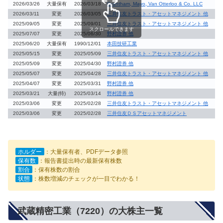
2026/03/26
大量保有
2026/03/18
Grantham, Mayo, Van Otterloo & Co. LLC
2026/03/11
変更
2026/03/05
三井住友トラスト・アセットマネジメント 他
2025/09/05
変更
2025/09/01
三井住友トラスト・アセットマネジメント 他
スクロールできます
2025/07/07
変更
2025/06/30
野村證券 他
2025/06/20
大量保有
1990/12/01
本田技研工業
2025/05/15
変更
2025/05/09
三井住友トラスト・アセットマネジメント 他
2025/05/09
変更
2025/04/30
野村證券 他
2025/05/07
変更
2025/04/28
三井住友トラスト・アセットマネジメント 他
2025/04/07
変更
2025/03/31
野村證券 他
2025/03/21
大量(特)
2025/03/14
野村證券 他
2025/03/06
変更
2025/02/28
三井住友トラスト・アセットマネジメント 他
2025/03/06
変更
2025/02/28
三井住友ＤＳアセットマネジメント
ホルダー
：大量保有者、PDFデータ参照
保有数
：報告書提出時の最新保有株数
割合
：保有株数の割合
状態
：株数増減のチェックが一目でわかる！
武蔵精密工業（7220）の大株主一覧