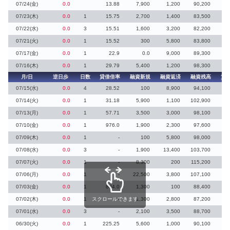
07/24(金)
0.0
13.88
7,900
1,200
90,200
1
07/23(木)
0.0
1
15.75
2,700
1,400
83,500
07/22(水)
0.0
3
15.51
1,600
3,200
82,200
07/21(火)
0.0
1
15.52
300
5,800
83,800
1
07/17(金)
0.0
1
22.9
0.0
9,000
89,300
1
07/16(木)
0.0
1
29.79
5,400
1,200
98,300
月/日
逆日歩
日数
貸借倍率
融資新規
融資返済
融資残高
貸
07/15(水)
0.0
4
28.52
100
8,900
94,100
07/14(火)
0.0
1
31.18
5,900
1,100
102,900
1
07/13(月)
0.0
1
57.71
3,500
3,000
98,100
1
07/10(金)
0.0
1
976.0
1,900
2,300
97,600
07/09(木)
0.0
1
-
100
5,800
98,000
07/08(水)
0.0
3
-
1,900
13,400
103,700
07/07(火)
0.0
1
-
8,300
200
115,200
07/06(月)
0.0
1
-
22,500
3,800
107,100
07/03(金)
0.0
1
884.0
1,300
100
88,400
07/02(木)
0.0
1
スクロールできます
-
1,300
2,800
87,200
07/01(水)
0.0
3
-
2,100
3,500
88,700
06/30(火)
0.0
1
225.25
5,600
1,000
90,100