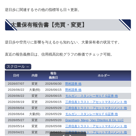
逆日歩に関連するその他の指標等も日々更新。
大量保有報告書【売買・変更】
逆日歩や空売りに影響を与えるかも知れない、大量保有者の状況です。
直近の報告義務日は、信用残高比較グラフの株価でチェック可能。
報告
日付
内容
ホルダー
義務日
2026/07/07
変更
2026/06/30
野村證券 他
2026/06/22
大量(特)
2026/06/15
野村證券 他
2026/06/22
変更
2026/06/15
モルガン・スタンレーＭＵＦＧ証券 他
2026/06/19
変更
2026/06/15
三井住友トラスト・アセットマネジメント 他
2026/06/04
変更
2026/05/29
三井住友トラスト・アセットマネジメント 他
2026/06/04
大量(特)
2026/05/29
モルガン・スタンレーＭＵＦＧ証券 他
2026/05/27
変更
2026/05/20
Grantham, Mayo, Van Otterloo & Co. LLC
2026/05/14
変更
2026/05/08
三井住友トラスト・アセットマネジメント 他
2026/04/21
変更
2026/04/15
三井住友トラスト・アセットマネジメント 他