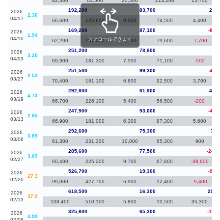
82,300
62,500
20,500
213,200
15,700
192,200
83,700
23,0
2026
2.30
04/17
66,600
125,600
9,200
74,500
4,400
169,200
87,100
-82,
2026
1.94
04/10
スクロールできます
62,200
107,000
7,500
79,600
-7,700
251,200
78,600
-30
2026
3.20
04/03
69,900
181,300
7,500
71,100
-500
251,500
99,300
-41,
2026
2.53
03/27
70,400
181,100
6,800
92,500
3,700
292,800
61,900
44,9
2026
4.73
03/19
66,700
226,100
5,400
56,500
-200
247,900
93,600
-44,
2026
2.65
03/13
66,900
181,000
6,300
87,300
5,600
292,600
75,300
7,0
2026
3.89
03/06
61,300
231,300
10,000
65,300
900
285,600
77,500
-241,
2026
3.69
02/27
60,400
225,200
9,700
67,800
-38,600
526,700
19,300
-91,
2026
27.3
02/20
99,000
427,700
6,900
12,400
-9,400
618,500
16,300
292,
2026
37.9
02/13
108,400
510,100
5,800
10,500
35,300
325,600
65,300
-112,
2026
4.99
02/06