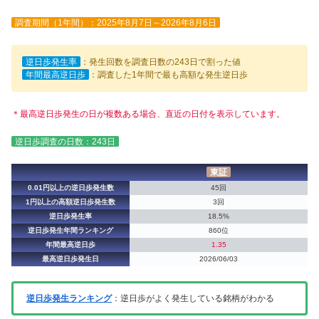
調査期間（1年間）：2025年8月7日～2026年8月6日
逆日歩発生率
：発生回数を調査日数の243日で割った値
年間最高逆日歩
：調査した1年間で最も高額な発生逆日歩
＊最高逆日歩発生の日が複数ある場合、直近の日付を表示しています。
逆日歩調査の日数：243日
東証
0.01円以上の逆日歩発生数
45回
1円以上の高額逆日歩発生数
3回
逆日歩発生率
18.5%
逆日歩発生年間ランキング
860位
年間最高逆日歩
1.35
最高逆日歩発生日
2026/06/03
逆日歩発生ランキング
：逆日歩がよく発生している銘柄がわかる