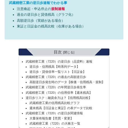
武蔵精密工業の逆日歩速報でわかる事
注意喚起・申込停止の
規制速報
過去の逆日歩と貸借残高（グラフ化）
高額逆日歩（実績がある場合）
東証と日証金の残高比較（在庫がある場合）
目次
武蔵精密工業（7220）の逆日歩（品貸料）速報
逆日歩・信用残高【時系列データ】
逆日歩・貸借倍率一覧リスト【日証金】
武蔵精密工業（7220）の過去の高額逆日歩
高額逆日歩発生時のデータ【株価・信用残高・規制】
武蔵精密工業（7220）の年間逆日歩発生率
武蔵精密工業（7220）の信用倍率【週末残高】
逆日歩リスク：融資余力は？【信用残高比較】
武蔵精密工業の信用残高比較グラフ
週末残高【日証金と東証】の表データで比較
武蔵精密工業（7220）の逆日歩関連情報
大量保有報告書【売買・変更】
武蔵精密工業（7220）の大株主一覧