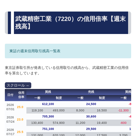
武蔵精密工業（7220）の信用倍率【週末
残高】
東証の週末信用取引残高一覧表
東京証券取引所が発表している信用取引の残高から、武蔵精密工業の信用倍
率を算出しています。
買残
売残
買残（
信用
日付
倍率
一般
制度
一般
制度
一般
612,100
24,500
-93,
2026
25.0
07/31
119,100
493,000
8,000
16,500
-11,300
705,300
30,600
-45,
2026
23.0
07/24
130,400
574,900
11,200
19,400
-600
751,100
29,500
15,2
2026
25.5
07/17
131,000
620,100
12,000
17,500
3,700