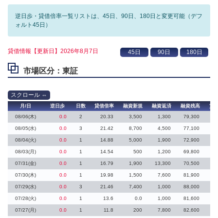
逆日歩・貸借倍率一覧リストは、45日、90日、180日と変更可能（デフ
ォルト45日）
貸借情報【更新日】2026年8月7日
市場区分：東証
月/日
逆日歩
日数
貸借倍率
融資新規
融資返済
融資残高
貸
08/06(木)
0.0
2
20.33
3,500
1,300
79,300
08/05(水)
0.0
3
21.42
8,700
4,500
77,100
08/04(火)
0.0
1
14.88
5,000
1,900
72,900
08/03(月)
0.0
1
14.54
500
1,200
69,800
07/31(金)
0.0
1
16.79
1,900
13,300
70,500
07/30(木)
0.0
1
19.98
1,500
7,600
81,900
07/29(水)
0.0
3
21.46
7,400
1,000
88,000
07/28(火)
0.0
1
13.6
0.0
1,000
81,600
07/27(月)
0.0
1
11.8
200
7,800
82,600