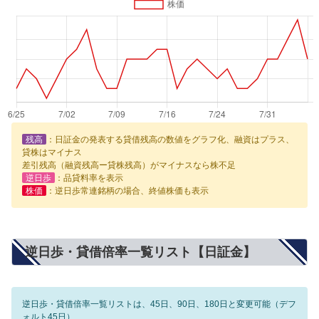
残高
：日証金の発表する貸借残高の数値をグラフ化、融資はプラス、
貸株はマイナス
差引残高（融資残高ー貸株残高）がマイナスなら株不足
逆日歩
：品貸料率を表示
株価
：逆日歩常連銘柄の場合、終値株価も表示
逆日歩・貸借倍率一覧リスト【日証金】
逆日歩・貸借倍率一覧リストは、45日、90日、180日と変更可能（デフ
ォルト45日）