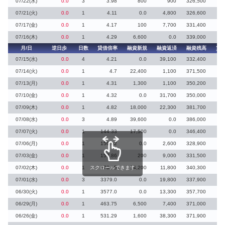
07/22(水)
0.0
3
3.98
800
900
326,500
2
07/21(火)
0.0
1
4.11
0.0
4,800
326,600
07/17(金)
0.0
1
4.17
100
7,700
331,400
07/16(木)
0.0
1
4.29
6,600
0.0
339,000
月/日
逆日歩
日数
貸借倍率
融資新規
融資返済
融資残高
貸
07/15(水)
0.0
4
4.21
0.0
39,100
332,400
07/14(火)
0.0
1
4.7
22,400
1,100
371,500
07/13(月)
0.0
1
4.31
1,300
1,100
350,200
07/10(金)
0.0
1
4.32
0.0
31,700
350,000
1
07/09(木)
0.0
1
4.82
18,000
22,300
381,700
07/08(水)
0.0
3
4.89
39,600
0.0
386,000
79
07/07(火)
0.0
1
144.33
17,500
0.0
346,400
07/06(月)
0.0
1
156.62
0.0
2,600
328,900
07/03(金)
0.0
1
157.86
200
9,000
331,500
07/02(木)
0.0
1
スクロールできます
170.15
14,200
11,800
340,300
2
07/01(水)
0.0
3
3379.0
0.0
19,800
337,900
06/30(火)
0.0
1
3577.0
0.0
13,300
357,700
06/29(月)
0.0
1
463.75
6,500
7,400
371,000
06/26(金)
0.0
1
531.29
1,600
38,300
371,900