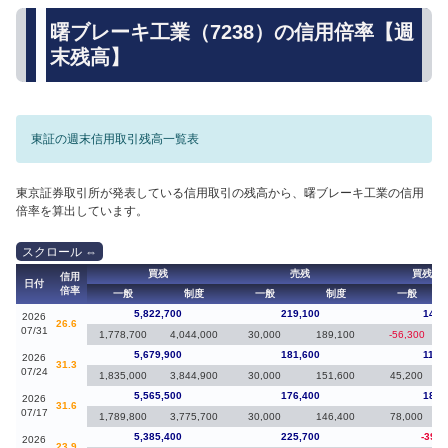
曙ブレーキ工業（7238）の信用倍率【週
末残高】
東証の週末信用取引残高一覧表
東京証券取引所が発表している信用取引の残高から、曙ブレーキ工業の信用
倍率を算出しています。
買残
売残
買残（
信用
日付
倍率
一般
制度
一般
制度
一般
5,822,700
219,100
142,
2026
26.6
07/31
1,778,700
4,044,000
30,000
189,100
-56,300
5,679,900
181,600
114,
2026
31.3
07/24
1,835,000
3,844,900
30,000
151,600
45,200
5,565,500
176,400
180,
2026
31.6
07/17
1,789,800
3,775,700
30,000
146,400
78,000
5,385,400
225,700
-397,
2026
23.9