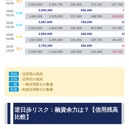
10.7
01/30
1,622,000
2,381,700
100,300
272,200
137,700
3,009,300
656,400
-78,
2026
4.59
01/23
1,484,300
1,525,000
157,900
498,500
-139,000
3,087,600
768,200
194,
2026
4.02
01/16
1,623,300
1,464,300
160,300
607,900
15,700
2,893,000
446,000
189,
2026
6.49
01/09
1,607,600
1,285,400
120,300
325,700
49,100
2,703,300
266,900
-163,
2025
10.1
12/26
1,558,500
1,144,800
105,300
161,600
-25,700
買残
：信用買の残高
売残
：信用売の残高
一般
：一般信用取引の数量
制度
：制度信用取引の数量
逆日歩リスク：融資余力は？【信用残高
比較】