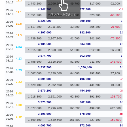
11.3
04/17
1,443,200
2,696,200
49,700
317,600
92,000
4,147,300
372,300
-181,
2026
11.1
04/10
スクロールできます
1,351,200
2,796,100
48,600
323,700
-66,100
4,328,600
399,100
21,6
2026
10.8
04/03
1,417,300
2,911,300
43,800
355,300
-21,900
4,307,000
382,600
123,
2026
11.3
03/27
1,439,200
2,867,800
41,500
341,100
-76,300
4,183,500
864,000
208,
2026
4.84
03/19
1,515,500
2,668,000
51,500
812,500
56,900
3,974,700
962,900
37,2
2026
4.13
03/13
1,458,600
2,516,100
51,500
911,400
-148,400
3,937,500
1,056,400
345,
2026
3.73
03/06
1,607,000
2,330,500
64,000
992,400
77,900
3,591,600
496,600
-78,
2026
7.23
02/27
1,529,100
2,062,500
65,000
431,600
10,800
3,670,200
454,100
-303,
2026
8.08
02/20
1,518,300
2,151,900
62,800
391,300
-158,700
3,973,700
662,200
864,
2026
6.00
02/13
1,677,000
2,296,700
163,200
499,000
207,600
3,108,900
478,900
-894,
2026
6.49
02/06
1,469,400
1,639,500
151,800
327,100
-152,600
4,003,700
372,500
994,
2026