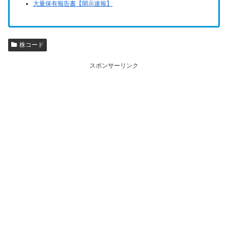
大量保有報告書【開示速報】
株コード
スポンサーリンク