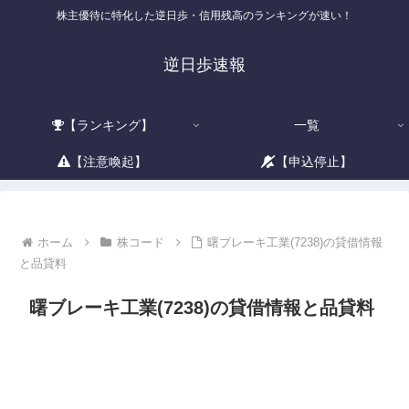
株主優待に特化した逆日歩・信用残高のランキングが速い！
逆日歩速報
【ランキング】
一覧
【注意喚起】
【申込停止】
ホーム
株コード
曙ブレーキ工業(7238)の貸借情報
と品貸料
曙ブレーキ工業(7238)の貸借情報と品貸料