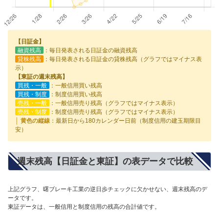
【日証金】
融資残高
：毎日発表される日証金の融資残高
貸株残高
：毎日発表される日証金の貸株残高（グラフではマイナス表
示）
【東証の週末残高】
買残・一般
：一般信用買い残高
買残・制度
：制度信用買い残高
売残・一般
：一般信用売り残高（グラフではマイナス表示）
売残・制度
：制度信用売り残高（グラフではマイナス表示）
│ 黄色の縦線
：最新日から180カレンダー日前（制度信用の建玉期限目
安）
週末残高【日証金と東証】の表データで比較
上記グラフ、曙ブレーキ工業の逆日歩チェックに欠かせない、週末残高のデ
ータです。
東証データは、一般信用と制度信用の残高の合計値です。