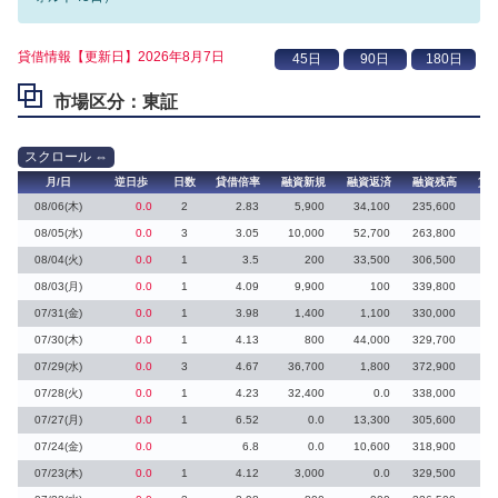
貸借情報【更新日】2026年8月7日
市場区分：東証
月/日
逆日歩
日数
貸借倍率
融資新規
融資返済
融資残高
貸
08/06(木)
0.0
2
2.83
5,900
34,100
235,600
08/05(水)
0.0
3
3.05
10,000
52,700
263,800
08/04(火)
0.0
1
3.5
200
33,500
306,500
4
08/03(月)
0.0
1
4.09
9,900
100
339,800
07/31(金)
0.0
1
3.98
1,400
1,100
330,000
3
07/30(木)
0.0
1
4.13
800
44,000
329,700
07/29(水)
0.0
3
4.67
36,700
1,800
372,900
07/28(火)
0.0
1
4.23
32,400
0.0
338,000
33
07/27(月)
0.0
1
6.52
0.0
13,300
305,600
07/24(金)
0.0
6.8
0.0
10,600
318,900
07/23(木)
0.0
1
4.12
3,000
0.0
329,500