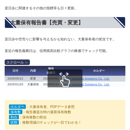
逆日歩に関連するその他の指標等も日々更新。
大量保有報告書【売買・変更】
逆日歩や空売りに影響を与えるかも知れない、大量保有者の状況です。
直近の報告義務日は、信用残高比較グラフの株価でチェック可能。
報告
日付
内容
ホルダー
義務日
2026/05/12
変更
2026/05/01
Japan Industrial Solutions Co., Ltd.
2025/01/20
大量保有
2025/01/14
Japan Industrial Solutions Co., Ltd.
スクロールできます
ホルダー
：大量保有者、PDFデータ参照
保有数
：報告書提出時の最新保有株数
割合
：保有株数の割合
状態
：株数増減のチェックが一目でわかる！