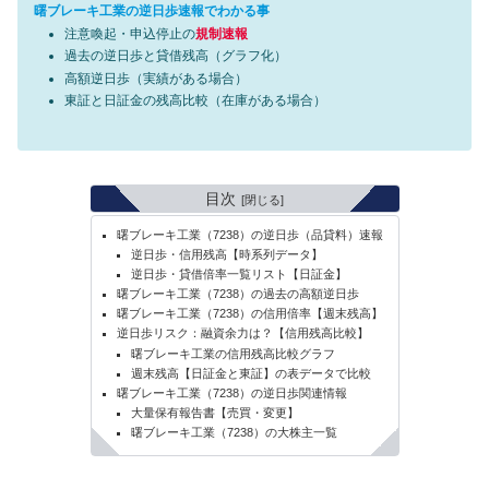
曙ブレーキ工業の逆日歩速報でわかる事
注意喚起・申込停止の
規制速報
過去の逆日歩と貸借残高（グラフ化）
高額逆日歩（実績がある場合）
東証と日証金の残高比較（在庫がある場合）
目次
曙ブレーキ工業（7238）の逆日歩（品貸料）速報
逆日歩・信用残高【時系列データ】
逆日歩・貸借倍率一覧リスト【日証金】
曙ブレーキ工業（7238）の過去の高額逆日歩
曙ブレーキ工業（7238）の信用倍率【週末残高】
逆日歩リスク：融資余力は？【信用残高比較】
曙ブレーキ工業の信用残高比較グラフ
週末残高【日証金と東証】の表データで比較
曙ブレーキ工業（7238）の逆日歩関連情報
大量保有報告書【売買・変更】
曙ブレーキ工業（7238）の大株主一覧