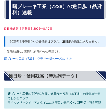
曙ブレーキ工業（7238）の逆日歩（品貸
料）速報
逆日歩速報【更新日】2026年8月7日
2026年8月06日(木)の貸借残はプラス、
逆日歩
の発生はありません。
逆日歩速報は、更新日の前日データが最新です。
曙ブレーキ工業（7238）空売り分析ページはこちら
逆日歩・信用残高【時系列データ】
曙ブレーキ工業
の直近約1年間の
逆日歩
と残高（株不足）の状況が一目
でわかるグラフ
ラベルクリックでリアルタイムに各項目の表示 ON / OFF 切り替え可能