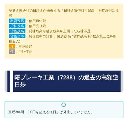
証券金融会社の日証金が発表する「日証金貸借取引残高」を時系列に掲
載
融資残高
：信用買い残
貸株残高
：信用売り残
貸借残高
：貸株残高が融資残高を上回ったら株不足
貸借倍率
：貸借倍率の計算： 融資残高 / 貸株残高 (小数点第三位を四
捨五入)
注
：注意喚起
停
：申込停止
曙ブレーキ工業（7238）の過去の高額逆
日歩
直近3年間、2.0円を超える逆日歩は発生していません。