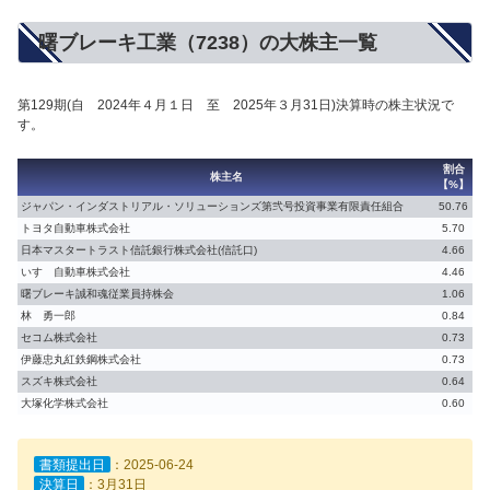
曙ブレーキ工業（7238）の大株主一覧
第129期(自 2024年４月１日 至 2025年３月31日)決算時の株主状況で
す。
割合
株主名
【%】
ジャパン・インダストリアル・ソリューションズ第弐号投資事業有限責任組合
50.76
トヨタ自動車株式会社
5.70
日本マスタートラスト信託銀行株式会社(信託口)
4.66
いすゞ自動車株式会社
4.46
曙ブレーキ誠和魂従業員持株会
1.06
林 勇一郎
0.84
セコム株式会社
0.73
伊藤忠丸紅鉄鋼株式会社
0.73
スズキ株式会社
0.64
大塚化学株式会社
0.60
書類提出日
：2025-06-24
決算日
：3月31日