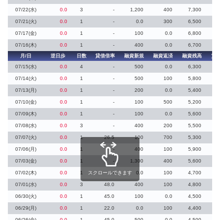
07/22(水)
0.0
3
-
1,200
400
7,300
07/21(火)
0.0
1
-
0.0
300
6,500
07/17(金)
0.0
1
-
100
0.0
6,800
07/16(木)
0.0
1
-
400
0.0
6,700
月/日
逆日歩
日数
貸借倍率
融資新規
融資返済
融資残高
貸
07/15(水)
0.0
4
-
500
0.0
6,300
07/14(火)
0.0
1
-
500
100
5,800
07/13(月)
0.0
1
-
200
0.0
5,400
07/10(金)
0.0
1
-
100
500
5,200
07/09(木)
0.0
1
-
100
0.0
5,600
07/08(水)
0.0
3
-
400
200
5,500
07/07(火)
0.0
1
26.5
100
700
5,300
07/06(月)
0.0
1
-
400
100
5,900
07/03(金)
0.0
1
-
1,300
400
5,600
07/02(木)
0.0
1
スクロールできます
-
0.0
100
4,700
07/01(水)
0.0
3
48.0
400
100
4,800
06/30(火)
0.0
1
45.0
100
0.0
4,500
06/29(月)
0.0
1
22.0
0.0
100
4,400
06/26(金)
0.0
1
45.0
500
0.0
4,500