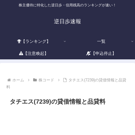
株主優待に特化した逆日歩・信用残高のランキングが速い！
逆日歩速報
【ランキング】
一覧
【注意喚起】
【申込停止】
ホーム
株コード
タチエス(7239)の貸借情報と品貸
料
タチエス(7239)の貸借情報と品貸料