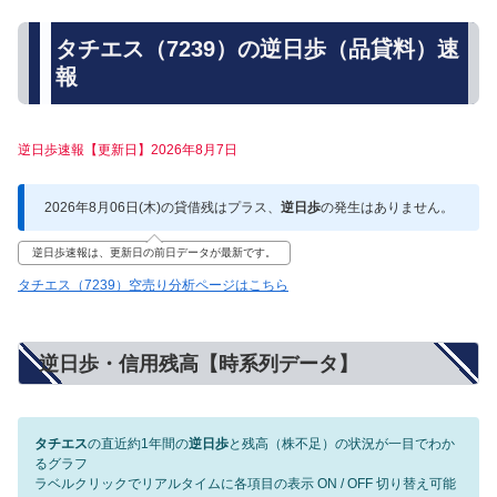
タチエス（7239）の逆日歩（品貸料）速
報
逆日歩速報【更新日】2026年8月7日
2026年8月06日(木)の貸借残はプラス、
逆日歩
の発生はありません。
逆日歩速報は、更新日の前日データが最新です。
タチエス（7239）空売り分析ページはこちら
逆日歩・信用残高【時系列データ】
タチエス
の直近約1年間の
逆日歩
と残高（株不足）の状況が一目でわか
るグラフ
ラベルクリックでリアルタイムに各項目の表示 ON / OFF 切り替え可能