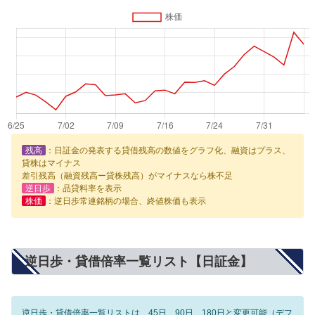
残高
：日証金の発表する貸借残高の数値をグラフ化、融資はプラス、
貸株はマイナス
差引残高（融資残高ー貸株残高）がマイナスなら株不足
逆日歩
：品貸料率を表示
株価
：逆日歩常連銘柄の場合、終値株価も表示
逆日歩・貸借倍率一覧リスト【日証金】
逆日歩・貸借倍率一覧リストは、45日、90日、180日と変更可能（デフ