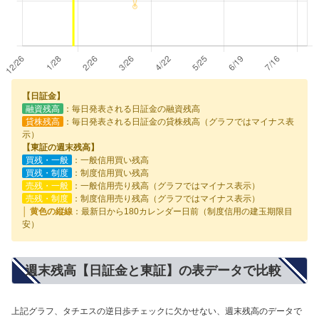
【日証金】
融資残高
：毎日発表される日証金の融資残高
貸株残高
：毎日発表される日証金の貸株残高（グラフではマイナス表
示）
【東証の週末残高】
買残・一般
：一般信用買い残高
買残・制度
：制度信用買い残高
売残・一般
：一般信用売り残高（グラフではマイナス表示）
売残・制度
：制度信用売り残高（グラフではマイナス表示）
│ 黄色の縦線
：最新日から180カレンダー日前（制度信用の建玉期限目
安）
週末残高【日証金と東証】の表データで比較
上記グラフ、タチエスの逆日歩チェックに欠かせない、週末残高のデータで