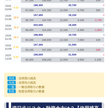
87,200
106,400
12,700
7,700
200
188,300
20,700
-9,1
2026
9.10
02/06
87,000
101,300
12,000
8,700
300
197,400
18,100
-5,2
2026
10.9
01/30
86,700
110,700
12,000
6,100
-1,700
202,600
18,400
3,8
2026
11.0
01/23
88,400
114,200
12,100
6,300
-1,800
198,800
19,700
1,5
2026
10.1
01/16
90,200
108,600
12,100
7,600
100
197,300
21,500
-1,2
2026
9.18
01/09
90,100
107,200
12,100
9,400
-200
198,500
21,500
-2,5
2025
9.23
12/26
90,300
108,200
12,000
9,500
2,100
買残
：信用買の残高
売残
：信用売の残高
一般
：一般信用取引の数量
制度
：制度信用取引の数量