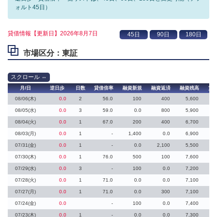
ォルト45日）
貸借情報【更新日】2026年8月7日
市場区分：東証
月/日
逆日歩
日数
貸借倍率
融資新規
融資返済
融資残高
貸
08/06(木)
0.0
2
56.0
100
400
5,600
08/05(水)
0.0
3
59.0
0.0
800
5,900
08/04(火)
0.0
1
67.0
200
400
6,700
08/03(月)
0.0
1
-
1,400
0.0
6,900
07/31(金)
0.0
1
-
0.0
2,100
5,500
07/30(木)
0.0
1
76.0
500
100
7,600
07/29(水)
0.0
3
-
100
0.0
7,200
07/28(火)
0.0
1
71.0
0.0
0.0
7,100
07/27(月)
0.0
1
71.0
0.0
300
7,100
07/24(金)
0.0
-
100
0.0
7,400
07/23(木)
0.0
1
-
0.0
0.0
7,300