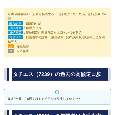
証券金融会社の日証金が発表する「日証金貸借取引残高」を時系列に掲
載
融資残高
：信用買い残
貸株残高
：信用売り残
貸借残高
：貸株残高が融資残高を上回ったら株不足
貸借倍率
：貸借倍率の計算： 融資残高 / 貸株残高 (小数点第三位を四
捨五入)
注
：注意喚起
停
：申込停止
タチエス（7239）の過去の高額逆日歩
直近3年間、2.0円を超える逆日歩は発生していません。