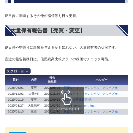
逆日歩に関連するその他の指標等も日々更新。
大量保有報告書【売買・変更】
逆日歩や空売りに影響を与えるかも知れない、大量保有者の状況です。
直近の報告義務日は、信用残高比較グラフの株価でチェック可能。
報告
日付
内容
ホルダー
義務日
2026/06/01
変更
2026/05/25
三菱ＵＦＪフィナンシャル・グループ 他
2025/12/01
大量(特)
2025/11/24
三菱ＵＦＪフィナンシャル・グループ 他
2025/09/19
変更
2025/09/15
三井住友信託銀行 他
2025/03/27
大量保有
2025/03/19
AAGS Investment, Inc.
スクロールできます
2025/01/10
変更
2024/12/30
三菱ＵＦＪフィナンシャル・グループ 他