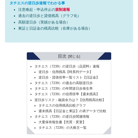
タチエスの逆日歩速報でわかる事
注意喚起・申込停止の
規制速報
過去の逆日歩と貸借残高（グラフ化）
高額逆日歩（実績がある場合）
東証と日証金の残高比較（在庫がある場合）
目次
タチエス（7239）の逆日歩（品貸料）速報
逆日歩・信用残高【時系列データ】
逆日歩・貸借倍率一覧リスト【日証金】
タチエス（7239）の過去の高額逆日歩
タチエス（7239）の年間逆日歩発生率
タチエス（7239）の信用倍率【週末残高】
逆日歩リスク：融資余力は？【信用残高比較】
タチエスの信用残高比較グラフ
週末残高【日証金と東証】の表データで比較
タチエス（7239）の逆日歩関連情報
大量保有報告書【売買・変更】
タチエス（7239）の大株主一覧