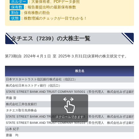
ホルダー
：大量保有者、PDFデータ参照
保有数
：報告書提出時の最新保有株数
割合
：保有株数の割合
状態
：株数増減のチェックが一目でわかる！
タチエス（7239）の大株主一覧
第73期(自 2024年４月１日 至 2025年３月31日)決算時の株主状況です。
株主名
日本マスタートラスト信託銀行株式会社（信託口）
株式会社日本カストディ銀行（信託口）
STATE STREET BANK AND TRUST COMPANY 505001（常任代理人 株式会社みずほ銀
齊藤 潔
株式会社三井住友銀行
タチエス取引先持株会
STATE STREET BANK AND TRUST COMPANY 505223（常任代理人 株式会社みずほ銀
スクロールできます
STATE STREET BANK AND TRUST COMPANY 505103（常任代理人 株式会社みずほ銀
山本 紀子
齋藤 均