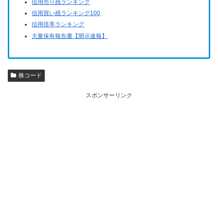
信用売り残ランキング
信用買い残ランキング100
信用倍率ランキング
大量保有報告書【開示速報】
株コード
スポンサーリンク