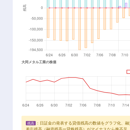
：日証金の発表する貸借残高の数値をグラフ化、融
残高
差引残高（融資残高ー貸株残高）がマイナスなら株不足