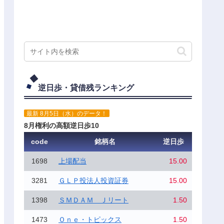
逆日歩・貸借残ランキング
最新 8月5日（水）のデータ！
8月権利の高額逆日歩10
code
銘柄名
逆日歩
1698
上場配当
15.00
3281
ＧＬＰ投法人投資証券
15.00
1398
ＳＭＤＡＭ Ｊリート
1.50
1473
Ｏｎｅ・トピックス
1.50