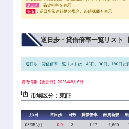
：品貸料率を表示
逆日歩
：逆日歩常連銘柄の場合、終値株価も表示
株価
逆日歩・貸借倍率一覧リスト
逆日歩・貸借倍率一覧リストは、45日、90日、180日と
貸借情報【更新日】2026年8月6日
市場区分：東証
月/日
逆日歩
日数
貸借倍率
融資新規
融
08/05(水)
0.0
3
1.17
1,600