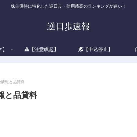
株主優待に特化した逆日歩・信用残高のランキングが速い！
逆日歩速報
グ】
【注意喚起】
【申込停止】
貸借情報と品貸料
情報と品貸料