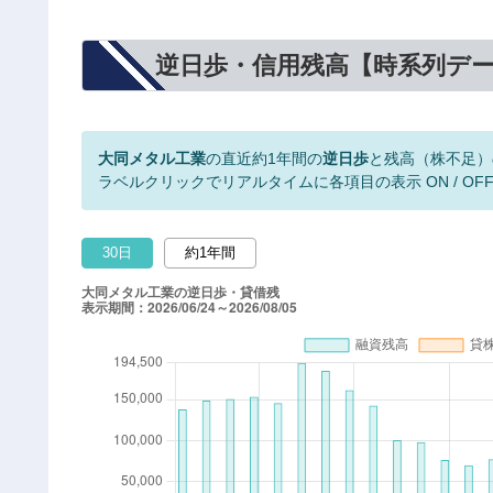
逆日歩・信用残高【時系列デ
大同メタル工業
の直近約1年間の
逆日歩
と残高（株不足）
ラベルクリックでリアルタイムに各項目の表示 ON / OF
30日
約1年間