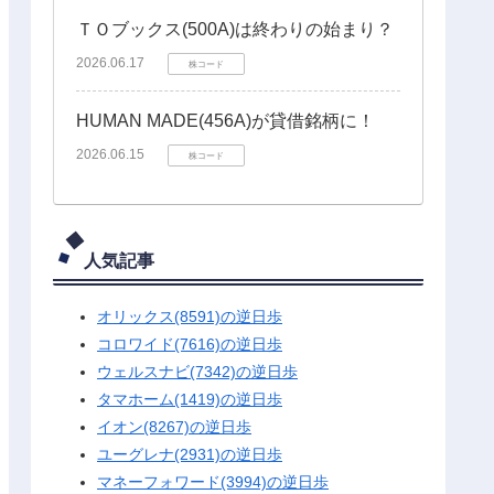
ＴＯブックス(500A)は終わりの始まり？
2026.06.17
株コード
HUMAN MADE(456A)が貸借銘柄に！
2026.06.15
株コード
人気記事
オリックス(8591)の逆日歩
コロワイド(7616)の逆日歩
ウェルスナビ(7342)の逆日歩
タマホーム(1419)の逆日歩
イオン(8267)の逆日歩
ユーグレナ(2931)の逆日歩
マネーフォワード(3994)の逆日歩