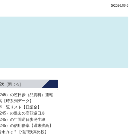
2026.08.6
次
245）の逆日歩（品貸料）速報
高【時系列データ】
率一覧リスト【日証金】
245）の過去の高額逆日歩
245）の年間逆日歩発生率
245）の信用倍率【週末残高】
資余力は？【信用残高比較】