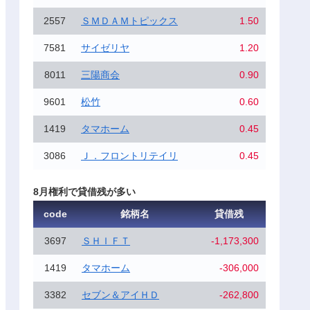
2557
ＳＭＤＡＭトピックス
1.50
7581
サイゼリヤ
1.20
8011
三陽商会
0.90
9601
松竹
0.60
1419
タマホーム
0.45
3086
Ｊ．フロントリテイリ
0.45
8月権利で貸借残が多い
code
銘柄名
貸借残
3697
ＳＨＩＦＴ
-1,173,300
1419
タマホーム
-306,000
3382
セブン＆アイＨＤ
-262,800