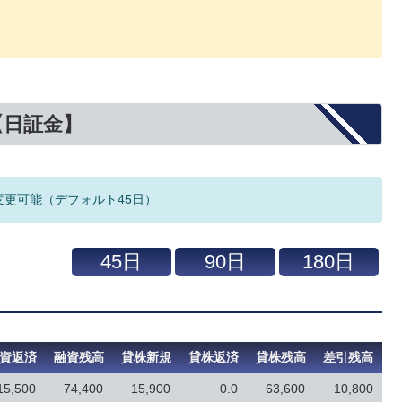
【日証金】
変更可能（デフォルト45日）
資返済
融資残高
貸株新規
貸株返済
貸株残高
差引残高
15,500
74,400
15,900
0.0
63,600
10,800