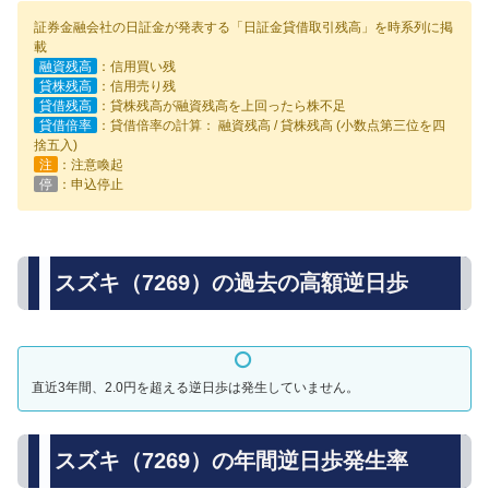
証券金融会社の日証金が発表する「日証金貸借取引残高」を時系列に掲
載
融資残高
：信用買い残
貸株残高
：信用売り残
貸借残高
：貸株残高が融資残高を上回ったら株不足
貸借倍率
：貸借倍率の計算： 融資残高 / 貸株残高 (小数点第三位を四
捨五入)
注
：注意喚起
停
：申込停止
スズキ（7269）の過去の高額逆日歩
直近3年間、2.0円を超える逆日歩は発生していません。
スズキ（7269）の年間逆日歩発生率