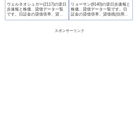
ウェルネオシュガー(2117)の逆日
リョーサン(8140)の逆日歩速報と
やすくまとめて掲載していま
やすくまとめて掲載していま
歩速報と株価、貸借データ一覧
株価、貸借データ一覧です。日
す。
す。
です。日証金の貸借倍率、貸借
証金の貸借倍率、貸借残(信用買
残(信用買残、信用売残)、品貸料
残、信用売残)、品貸料(逆日
(逆日歩)、東証の週末残高、規制
歩)、東証の週末残高、規制(注意
(注意喚起・申込停止)など、空売
喚起・申込停止)など、空売り関
スポンサーリンク
り関連情報を集計し、図解でわ
連情報を集計し、図解でわかり
かりやすくまとめて掲載してい
やすくまとめて掲載していま
ます。
す。