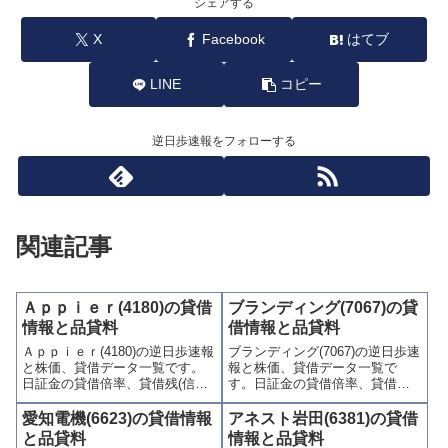
シェアする
X
Facebook
はてブ
LINE
コピー
逆日歩速報をフォローする
関連記事
Ａｐｐｉｅｒ(4180)の貸借
ブランディング(7067)の貸
情報と品貸料
借情報と品貸料
Ａｐｐｉｅｒ(4180)の逆日歩速報
ブランディング(7067)の逆日歩速
と株価、貸借データ一覧です。
報と株価、貸借データ一覧で
日証金の貸借倍率、貸借残(信用
す。日証金の貸借倍率、貸借残
買残、信用売残)、品貸料(逆日
(信用買残、信用売残)、品貸料
歩)、東証の週末残高、規制(注意
(逆日歩)、東証の週末残高、規制
愛知電機(6623)の貸借情報
アネスト岩田(6381)の貸借
喚起・申込停止)など、空売り関
(注意喚起・申込停止)など、空売
と品貸料
情報と品貸料
連情報を集計し、図解でわかり
り関連情報を集計し、図解でわ