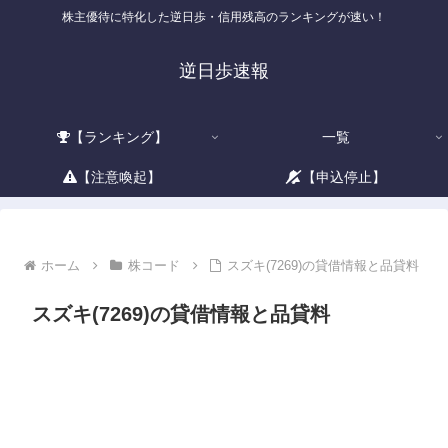
株主優待に特化した逆日歩・信用残高のランキングが速い！
逆日歩速報
【ランキング】
一覧
【注意喚起】
【申込停止】
ホーム
株コード
スズキ(7269)の貸借情報と品貸料
スズキ(7269)の貸借情報と品貸料