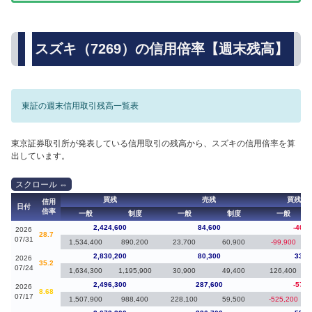
スズキ（7269）の信用倍率【週末残高】
東証の週末信用取引残高一覧表
東京証券取引所が発表している信用取引の残高から、スズキの信用倍率を算
出しています。
買残
売残
買残（
信用
日付
倍率
一般
制度
一般
制度
一般
2,424,600
84,600
-405,
2026
28.7
07/31
1,534,400
890,200
23,700
60,900
-99,900
2,830,200
80,300
333,
2026
35.2
07/24
1,634,300
1,195,900
30,900
49,400
126,400
2,496,300
287,600
-576,
2026
8.68
07/17
1,507,900
988,400
228,100
59,500
-525,200