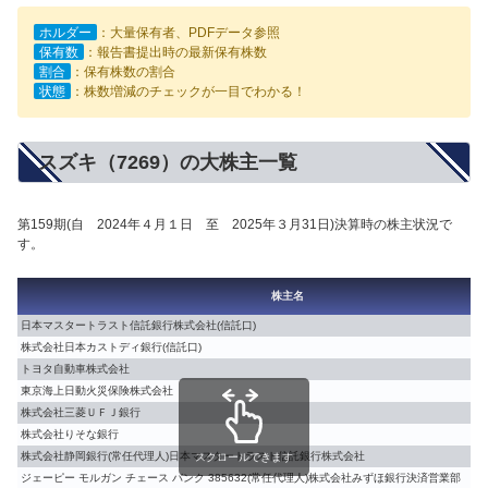
ホルダー
：大量保有者、PDFデータ参照
保有数
：報告書提出時の最新保有株数
割合
：保有株数の割合
状態
：株数増減のチェックが一目でわかる！
スズキ（7269）の大株主一覧
第159期(自 2024年４月１日 至 2025年３月31日)決算時の株主状況で
す。
株主名
日本マスタートラスト信託銀行株式会社(信託口)
株式会社日本カストディ銀行(信託口)
トヨタ自動車株式会社
東京海上日動火災保険株式会社
株式会社三菱ＵＦＪ銀行
株式会社りそな銀行
株式会社静岡銀行(常任代理人)日本マスタートラスト信託銀行株式会社
スクロールできます
ジェーピー モルガン チェース バンク 385632(常任代理人)株式会社みずほ銀行決済営業部