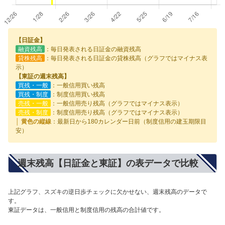
【日証金】
融資残高
：毎日発表される日証金の融資残高
貸株残高
：毎日発表される日証金の貸株残高（グラフではマイナス表
示）
【東証の週末残高】
買残・一般
：一般信用買い残高
買残・制度
：制度信用買い残高
売残・一般
：一般信用売り残高（グラフではマイナス表示）
売残・制度
：制度信用売り残高（グラフではマイナス表示）
│ 黄色の縦線
：最新日から180カレンダー日前（制度信用の建玉期限目
安）
週末残高【日証金と東証】の表データで比較
上記グラフ、スズキの逆日歩チェックに欠かせない、週末残高のデータで
す。
東証データは、一般信用と制度信用の残高の合計値です。