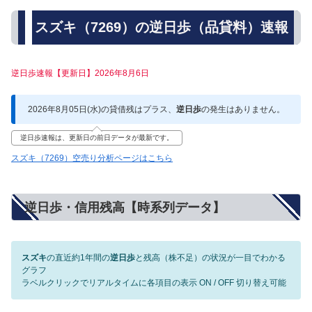
スズキ（7269）の逆日歩（品貸料）速報
逆日歩速報【更新日】2026年8月6日
2026年8月05日(水)の貸借残はプラス、
逆日歩
の発生はありません。
逆日歩速報は、更新日の前日データが最新です。
スズキ（7269）空売り分析ページはこちら
逆日歩・信用残高【時系列データ】
スズキ
の直近約1年間の
逆日歩
と残高（株不足）の状況が一目でわかる
グラフ
ラベルクリックでリアルタイムに各項目の表示 ON / OFF 切り替え可能