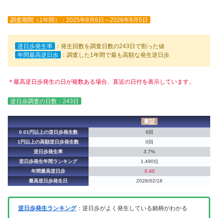
調査期間（1年間）：2025年8月6日～2026年8月5日
逆日歩発生率
：発生回数を調査日数の243日で割った値
年間最高逆日歩
：調査した1年間で最も高額な発生逆日歩
＊最高逆日歩発生の日が複数ある場合、直近の日付を表示しています。
逆日歩調査の日数：243日
東証
0.01円以上の逆日歩発生数
9回
1円以上の高額逆日歩発生数
0回
逆日歩発生率
3.7%
逆日歩発生年間ランキング
1,490位
年間最高逆日歩
0.40
最高逆日歩発生日
2026/02/18
逆日歩発生ランキング
：逆日歩がよく発生している銘柄がわかる