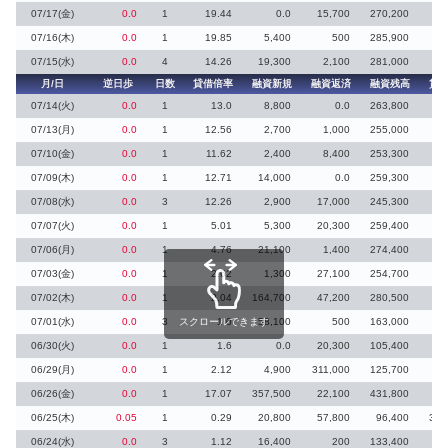
07/17(金)
0.0
1
19.44
0.0
15,700
270,200
07/16(木)
0.0
1
19.85
5,400
500
285,900
07/15(水)
0.0
4
14.26
19,300
2,100
281,000
月/日
逆日歩
日数
貸借倍率
融資新規
融資返済
融資残高
貸
07/14(火)
0.0
1
13.0
8,800
0.0
263,800
07/13(月)
0.0
1
12.56
2,700
1,000
255,000
07/10(金)
0.0
1
11.62
2,400
8,400
253,300
1
07/09(木)
0.0
1
12.71
14,000
0.0
259,300
07/08(水)
0.0
3
12.26
2,900
17,000
245,300
07/07(火)
0.0
1
5.01
5,300
20,300
259,400
1
07/06(月)
0.0
1
4.76
21,100
1,400
274,400
3
07/03(金)
0.0
1
2.62
1,300
27,100
254,700
1
07/02(木)
0.0
1
2.04
164,700
47,200
280,500
44
07/01(水)
0.0
3
スクロールできます
1.0
58,100
500
163,000
98
06/30(火)
0.0
1
1.6
0.0
20,300
105,400
9
06/29(月)
0.0
1
2.12
4,900
311,000
125,700
34
06/26(金)
0.0
1
17.07
357,500
22,100
431,800
4
06/25(木)
0.05
1
0.29
20,800
57,800
96,400
313
06/24(水)
0.0
3
1.12
16,400
200
133,400
66