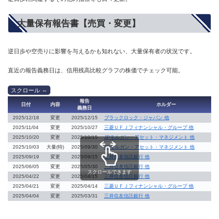
大量保有報告書【売買・変更】
逆日歩や空売りに影響を与えるかも知れない、大量保有者の状況です。
直近の報告義務日は、信用残高比較グラフの株価でチェック可能。
報告
日付
内容
ホルダー
義務日
2025/12/18
変更
2025/12/15
ブラックロック・ジャパン 他
2025/11/04
変更
2025/10/27
三菱ＵＦＪフィナンシャル・グループ 他
2025/10/20
変更
2025/10/15
JPモルガン・アセット・マネジメント 他
2025/10/03
大量(特)
2025/09/30
JPモルガン・アセット・マネジメント 他
2025/09/19
変更
2025/09/15
三井住友信託銀行 他
2025/06/05
変更
2025/05/30
三井住友信託銀行 他
スクロールできます
2025/04/22
変更
2025/04/15
三井住友信託銀行 他
2025/04/21
変更
2025/04/14
三菱ＵＦＪフィナンシャル・グループ 他
2025/04/04
変更
2025/03/31
三井住友信託銀行 他