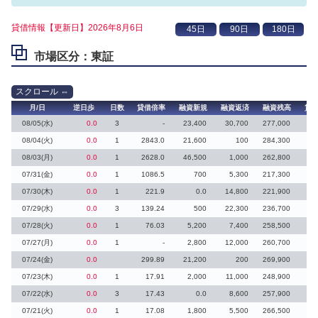
貸借情報【更新日】2026年8月6日
市場区分：東証
月/日
逆日歩
日数
貸借倍率
融資新規
融資返済
融資残高
貸
08/05(水)
0.0
3
-
23,400
30,700
277,000
08/04(火)
0.0
1
2843.0
21,600
100
284,300
08/03(月)
0.0
1
2628.0
46,500
1,000
262,800
07/31(金)
0.0
1
1086.5
700
5,300
217,300
07/30(木)
0.0
1
221.9
0.0
14,800
221,900
07/29(水)
0.0
3
139.24
500
22,300
236,700
07/28(火)
0.0
1
76.03
5,200
7,400
258,500
3
07/27(月)
0.0
1
-
2,800
12,000
260,700
07/24(金)
0.0
299.89
21,200
200
269,900
07/23(木)
0.0
1
17.91
2,000
11,000
248,900
07/22(水)
0.0
3
17.43
0.0
8,600
257,900
07/21(火)
0.0
1
17.08
1,800
5,500
266,500
1