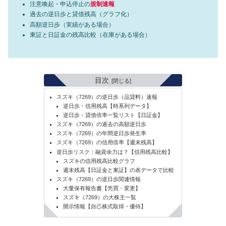
注意喚起・申込停止の
規制速報
過去の逆日歩と貸借残高（グラフ化）
高額逆日歩（実績がある場合）
東証と日証金の残高比較（在庫がある場合）
目次
スズキ（7269）の逆日歩（品貸料）速報
逆日歩・信用残高【時系列データ】
逆日歩・貸借倍率一覧リスト【日証金】
スズキ（7269）の過去の高額逆日歩
スズキ（7269）の年間逆日歩発生率
スズキ（7269）の信用倍率【週末残高】
逆日歩リスク：融資余力は？【信用残高比較】
スズキの信用残高比較グラフ
週末残高【日証金と東証】の表データで比較
スズキ（7269）の逆日歩関連情報
大量保有報告書【売買・変更】
スズキ（7269）の大株主一覧
開示情報【自己株式取得・優待】