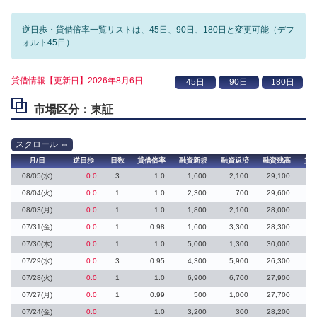
逆日歩・貸借倍率一覧リストは、45日、90日、180日と変更可能（デフ
ォルト45日）
貸借情報【更新日】2026年8月6日
市場区分：東証
月/日
逆日歩
日数
貸借倍率
融資新規
融資返済
融資残高
貸
08/05(水)
0.0
3
1.0
1,600
2,100
29,100
08/04(火)
0.0
1
1.0
2,300
700
29,600
1
08/03(月)
0.0
1
1.0
1,800
2,100
28,000
07/31(金)
0.0
1
0.98
1,600
3,300
28,300
07/30(木)
0.0
1
1.0
5,000
1,300
30,000
2
07/29(水)
0.0
3
0.95
4,300
5,900
26,300
07/28(火)
0.0
1
1.0
6,900
6,700
27,900
07/27(月)
0.0
1
0.99
500
1,000
27,700
07/24(金)
0.0
1.0
3,200
300
28,200