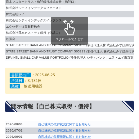
日本マスタートラスト信託銀行株式会社（信託口）
株式会社シティインデックスファースト
株式会社レノ
株式会社シティインデックスイレブンス
エクセディ従業員持株会
株式会社日本カストディ銀行（信託口）
芭蕉会
スクロールできます
STATE STREET BANK AND TRUST COMPANY 505103 (常任代理人株 式会社みずほ銀行決
STATE STREET BANK AND TRUST COMPANY 505223 (常任代理人 株式会社みずほ銀行決
DFA INTL SMALL CAP VALUE PORTFOLIO (常任代理人 シティバンク、エヌ・エイ東京支店)
書類提出日
：2025-06-25
決算日
：3月31日
業種
：輸送用機器
開示情報【自己株式取得・優待】
2026/08/03
自己株式の取得状況に関するお知らせ
2026/07/01
自己株式の取得状況に関するお知らせ
2026/06/01
自己株式の取得状況に関するお知らせ