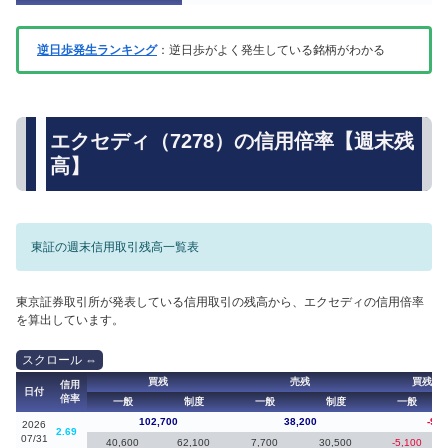
逆日歩発生ランキング
：逆日歩がよく発生している銘柄がわかる
エクセディ（7278）の信用倍率【週末残
高】
東証の週末信用取引残高一覧表
東京証券取引所が発表している信用取引の残高から、エクセディの信用倍率
を算出しています。
買残
売残
買残（
信用
日付
倍率
一般
制度
一般
制度
一般
102,700
38,200
-9,2
2026
2.69
07/31
40,600
62,100
7,700
30,500
-5,100