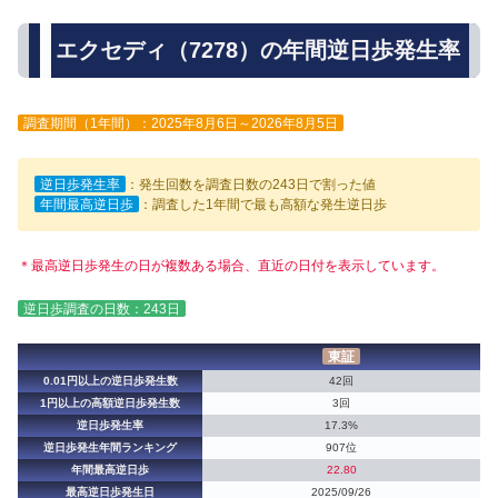
エクセディ（7278）の年間逆日歩発生率
調査期間（1年間）：2025年8月6日～2026年8月5日
逆日歩発生率
：発生回数を調査日数の243日で割った値
年間最高逆日歩
：調査した1年間で最も高額な発生逆日歩
＊最高逆日歩発生の日が複数ある場合、直近の日付を表示しています。
逆日歩調査の日数：243日
東証
0.01円以上の逆日歩発生数
42回
1円以上の高額逆日歩発生数
3回
逆日歩発生率
17.3%
逆日歩発生年間ランキング
907位
年間最高逆日歩
22.80
最高逆日歩発生日
2025/09/26