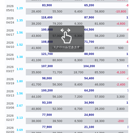
83,900
65,200
-34,
2026
1.29
05/01
28,400
55,500
6,400
58,800
-10,800
118,400
87,900
17,6
2026
1.35
04/24
39,200
79,200
6,300
81,600
-4,600
100,800
64,500
-8,0
2026
1.56
04/17
43,800
57,000
6,300
58,200
2,200
108,800
71,700
-12,
2026
1.52
04/10
スクロールできます
41,600
67,200
6,300
65,400
500
121,700
88,000
14,4
2026
1.38
04/03
41,100
80,600
6,300
81,700
5,500
107,300
104,200
9,3
2026
1.03
03/27
35,600
71,700
18,700
85,500
-6,100
98,000
54,400
-2,2
2026
1.80
03/19
41,700
56,300
8,400
46,000
-2,400
100,200
64,200
7,1
2026
1.56
03/13
44,100
56,100
7,200
57,000
3,300
93,100
34,900
15,6
2026
2.67
03/06
40,800
52,300
6,700
28,200
2,800
77,500
24,800
-40
2026
3.13
02/27
38,000
39,500
6,500
18,300
-200
77,900
21,100
1,8
2026
3.69
02/20