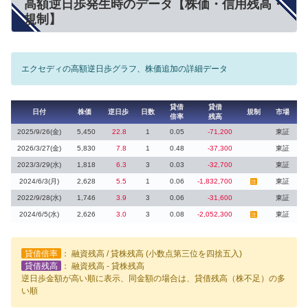
高額逆日歩発生時のデータ【株価・信用残高・
規制】
エクセディの高額逆日歩グラフ、株価追加の詳細データ
貸借
貸借
日付
株価
逆日歩
日数
規制
市場
倍率
残高
2025/9/26(金)
5,450
22.8
1
0.05
-71,200
東証
2026/3/27(金)
5,830
7.8
1
0.48
-37,300
東証
2023/3/29(水)
1,818
6.3
3
0.03
-32,700
東証
2024/6/3(月)
2,628
5.5
1
0.06
-1,832,700
東証
注
2022/9/28(水)
1,746
3.9
3
0.06
-31,600
東証
2024/6/5(水)
2,626
3.0
3
0.08
-2,052,300
東証
注
貸借倍率
： 融資残高 / 貸株残高 (小数点第三位を四捨五入)
貸借残高
： 融資残高 - 貸株残高
逆日歩金額が高い順に表示、同金額の場合は、貸借残高（株不足）の多
い順