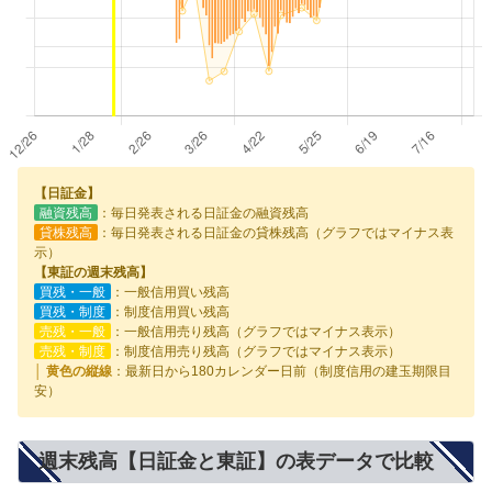
【日証金】
融資残高
：毎日発表される日証金の融資残高
貸株残高
：毎日発表される日証金の貸株残高（グラフではマイナス表
示）
【東証の週末残高】
買残・一般
：一般信用買い残高
買残・制度
：制度信用買い残高
売残・一般
：一般信用売り残高（グラフではマイナス表示）
売残・制度
：制度信用売り残高（グラフではマイナス表示）
│ 黄色の縦線
：最新日から180カレンダー日前（制度信用の建玉期限目
安）
週末残高【日証金と東証】の表データで比較