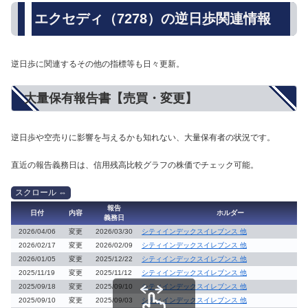
エクセディ（7278）の逆日歩関連情報
逆日歩に関連するその他の指標等も日々更新。
大量保有報告書【売買・変更】
逆日歩や空売りに影響を与えるかも知れない、大量保有者の状況です。
直近の報告義務日は、信用残高比較グラフの株価でチェック可能。
報告
日付
内容
ホルダー
義務日
2026/04/06
変更
2026/03/30
シティインデックスイレブンス 他
2026/02/17
変更
2026/02/09
シティインデックスイレブンス 他
2026/01/05
変更
2025/12/22
シティインデックスイレブンス 他
2025/11/19
変更
2025/11/12
シティインデックスイレブンス 他
2025/09/18
変更
2025/09/10
シティインデックスイレブンス 他
2025/09/10
変更
2025/09/03
シティインデックスイレブンス 他