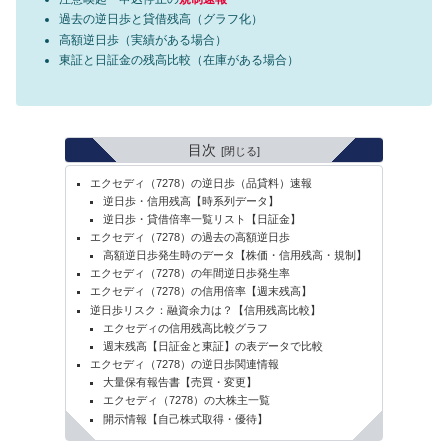
過去の逆日歩と貸借残高（グラフ化）
高額逆日歩（実績がある場合）
東証と日証金の残高比較（在庫がある場合）
目次
エクセディ（7278）の逆日歩（品貸料）速報
逆日歩・信用残高【時系列データ】
逆日歩・貸借倍率一覧リスト【日証金】
エクセディ（7278）の過去の高額逆日歩
高額逆日歩発生時のデータ【株価・信用残高・規制】
エクセディ（7278）の年間逆日歩発生率
エクセディ（7278）の信用倍率【週末残高】
逆日歩リスク：融資余力は？【信用残高比較】
エクセディの信用残高比較グラフ
週末残高【日証金と東証】の表データで比較
エクセディ（7278）の逆日歩関連情報
大量保有報告書【売買・変更】
エクセディ（7278）の大株主一覧
開示情報【自己株式取得・優待】