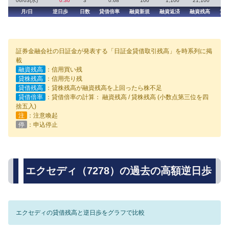
06/03(水)
0.30
3
0.68
100
1,100
21,100
2
月/日
逆日歩
日数
貸借倍率
融資新規
融資返済
融資残高
貸
証券金融会社の日証金が発表する「日証金貸借取引残高」を時系列に掲
載
融資残高
：信用買い残
貸株残高
：信用売り残
貸借残高
：貸株残高が融資残高を上回ったら株不足
貸借倍率
：貸借倍率の計算： 融資残高 / 貸株残高 (小数点第三位を四
捨五入)
注
：注意喚起
停
：申込停止
エクセディ（7278）の過去の高額逆日歩
エクセディの貸借残高と逆日歩をグラフで比較