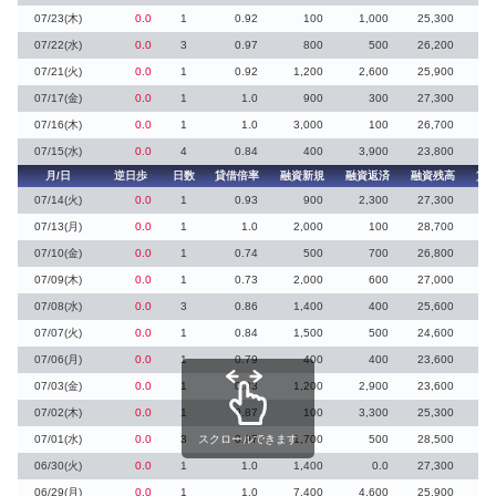
07/23(木)
0.0
1
0.92
100
1,000
25,300
07/22(水)
0.0
3
0.97
800
500
26,200
07/21(火)
0.0
1
0.92
1,200
2,600
25,900
07/17(金)
0.0
1
1.0
900
300
27,300
07/16(木)
0.0
1
1.0
3,000
100
26,700
07/15(水)
0.0
4
0.84
400
3,900
23,800
月/日
逆日歩
日数
貸借倍率
融資新規
融資返済
融資残高
貸
07/14(火)
0.0
1
0.93
900
2,300
27,300
07/13(月)
0.0
1
1.0
2,000
100
28,700
07/10(金)
0.0
1
0.74
500
700
26,800
07/09(木)
0.0
1
0.73
2,000
600
27,000
7
07/08(水)
0.0
3
0.86
1,400
400
25,600
07/07(火)
0.0
1
0.84
1,500
500
24,600
07/06(月)
0.0
1
0.79
400
400
23,600
1
07/03(金)
0.0
1
0.83
1,200
2,900
23,600
07/02(木)
0.0
1
0.87
100
3,300
25,300
07/01(水)
0.0
3
スクロールできます
0.97
1,700
500
28,500
2
06/30(火)
0.0
1
1.0
1,400
0.0
27,300
1
06/29(月)
0.0
1
1.0
7,400
4,600
25,900
2