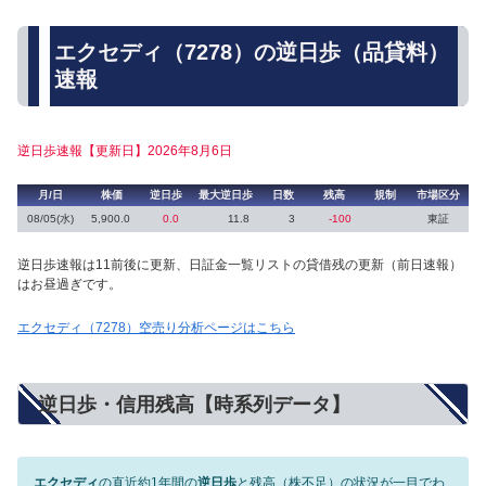
エクセディ（7278）の逆日歩（品貸料）
速報
逆日歩速報【更新日】2026年8月6日
月/日
株価
逆日歩
最大逆日歩
日数
残高
規制
市場区分
08/05(水)
5,900.0
0.0
11.8
3
-100
東証
逆日歩速報は11前後に更新、日証金一覧リストの貸借残の更新（前日速報）
はお昼過ぎです。
エクセディ（7278）空売り分析ページはこちら
逆日歩・信用残高【時系列データ】
エクセディ
の直近約1年間の
逆日歩
と残高（株不足）の状況が一目でわ