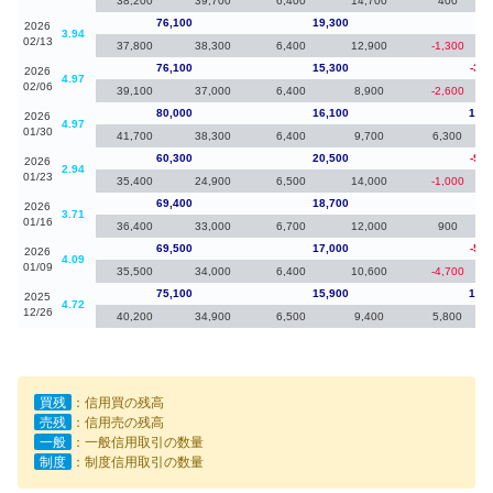
38,200
39,700
6,400
14,700
400
76,100
19,300
0
2026
3.94
02/13
37,800
38,300
6,400
12,900
-1,300
76,100
15,300
-3,9
2026
4.97
02/06
39,100
37,000
6,400
8,900
-2,600
80,000
16,100
19,7
2026
4.97
01/30
41,700
38,300
6,400
9,700
6,300
60,300
20,500
-9,1
2026
2.94
01/23
35,400
24,900
6,500
14,000
-1,000
69,400
18,700
-10
2026
3.71
01/16
36,400
33,000
6,700
12,000
900
69,500
17,000
-5,6
2026
4.09
01/09
35,500
34,000
6,400
10,600
-4,700
75,100
15,900
10,3
2025
4.72
12/26
40,200
34,900
6,500
9,400
5,800
買残
：信用買の残高
売残
：信用売の残高
一般
：一般信用取引の数量
制度
：制度信用取引の数量