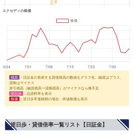
残高
：日証金の発表する貸借残高の数値をグラフ化、融資はプラス、
貸株はマイナス
差引残高（融資残高ー貸株残高）がマイナスなら株不足
逆日歩
：品貸料率を表示
株価
：逆日歩常連銘柄の場合、終値株価も表示
逆日歩・貸借倍率一覧リスト【日証金】