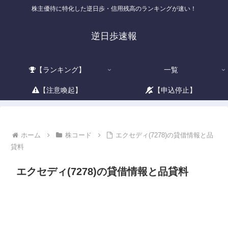
株主優待に特化した逆日歩・信用残高のランキングが速い！
逆日歩速報
【ランキング】
一覧
【注意喚起】
【申込停止】
ホーム
株コード
エクセディ(7278)の貸借情報と品
貸料
エクセディ(7278)の貸借情報と品貸料