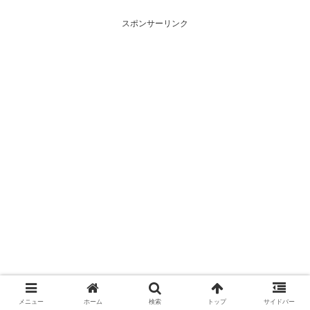
歩)、東証の週末残高、規制(注意
歩)、東証の週末残高、規制(注意
喚起・申込停止)など、空売り関
喚起・申込停止)など、空売り関
スポンサーリンク
連情報を集計し、図解でわかり
連情報を集計し、図解でわかり
やすくまとめて掲載していま
やすくまとめて掲載していま
す。
す。
メニュー
ホーム
検索
トップ
サイドバー