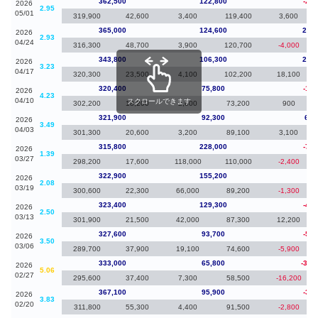
362,500
122,800
-2,5
2026
2.95
05/01
319,900
42,600
3,400
119,400
3,600
365,000
124,600
21,2
2026
2.93
04/24
316,300
48,700
3,900
120,700
-4,000
343,800
106,300
23,4
2026
3.23
04/17
320,300
23,500
4,100
102,200
18,100
320,400
75,800
-1,5
2026
4.23
04/10
スクロールできます
302,200
18,200
2,600
73,200
900
321,900
92,300
6,1
2026
3.49
04/03
301,300
20,600
3,200
89,100
3,100
315,800
228,000
-7,1
2026
1.39
03/27
298,200
17,600
118,000
110,000
-2,400
322,900
155,200
-50
2026
2.08
03/19
300,600
22,300
66,000
89,200
-1,300
323,400
129,300
-4,2
2026
2.50
03/13
301,900
21,500
42,000
87,300
12,200
327,600
93,700
-5,4
2026
3.50
03/06
289,700
37,900
19,100
74,600
-5,900
333,000
65,800
-34,
2026
5.06
02/27
295,600
37,400
7,300
58,500
-16,200
367,100
95,900
-3,7
2026
3.83
02/20
311,800
55,300
4,400
91,500
-2,800