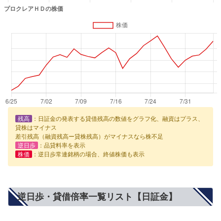
残高
：日証金の発表する貸借残高の数値をグラフ化、融資はプラス、
貸株はマイナス
差引残高（融資残高ー貸株残高）がマイナスなら株不足
逆日歩
：品貸料率を表示
株価
：逆日歩常連銘柄の場合、終値株価も表示
逆日歩・貸借倍率一覧リスト【日証金】