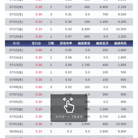
07/23(木)
0.20
1
0.07
400
6,800
2,100
3
07/22(水)
0.30
3
0.31
0.0
700
8,500
07/21(火)
0.10
1
0.34
100
1,400
9,200
2
07/17(金)
0.10
1
0.43
8,300
0.0
10,500
07/16(木)
0.20
1
0.07
600
0.0
2,200
月/日
逆日歩
日数
貸借倍率
融資新規
融資返済
融資残高
貸
07/15(水)
0.80
4
0.05
0.0
200
1,600
07/14(火)
0.20
1
0.06
0.0
0.0
1,800
07/13(月)
0.20
1
0.06
1,700
400
1,800
2
07/10(金)
0.20
1
0.02
0.0
100
500
07/09(木)
0.20
1
0.02
0.0
100
600
07/08(水)
0.60
3
0.02
100
0.0
700
1
07/07(火)
0.20
1
0.02
0.0
300
600
1
07/06(月)
0.20
1
0.03
200
0.0
900
07/03(金)
0.20
1
0.02
300
1,000
700
3
07/02(木)
0.20
1
スクロールできます
0.04
600
9,700
1,400
7
07/01(水)
0.30
3
0.35
2,000
400
10,500
06/30(火)
0.10
1
0.3
0.0
2,600
8,900
1