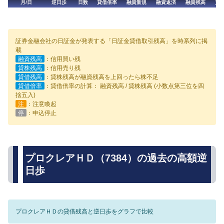
月/日
逆日歩
日数
貸借倍率
融資新規
融資返済
融資残高
貸
証券金融会社の日証金が発表する「日証金貸借取引残高」を時系列に掲
載
融資残高
：信用買い残
貸株残高
：信用売り残
貸借残高
：貸株残高が融資残高を上回ったら株不足
貸借倍率
：貸借倍率の計算： 融資残高 / 貸株残高 (小数点第三位を四
捨五入)
注
：注意喚起
停
：申込停止
プロクレアＨＤ（7384）の過去の高額逆
日歩
プロクレアＨＤの貸借残高と逆日歩をグラフで比較