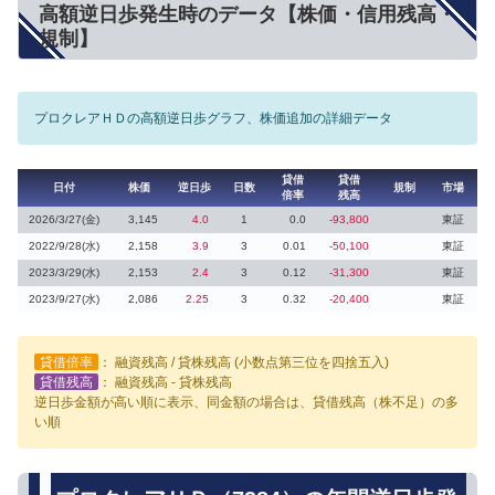
高額逆日歩発生時のデータ【株価・信用残高・
規制】
プロクレアＨＤの高額逆日歩グラフ、株価追加の詳細データ
貸借
貸借
日付
株価
逆日歩
日数
規制
市場
倍率
残高
2026/3/27(金)
3,145
4.0
1
0.0
-93,800
東証
2022/9/28(水)
2,158
3.9
3
0.01
-50,100
東証
2023/3/29(水)
2,153
2.4
3
0.12
-31,300
東証
2023/9/27(水)
2,086
2.25
3
0.32
-20,400
東証
貸借倍率
： 融資残高 / 貸株残高 (小数点第三位を四捨五入)
貸借残高
： 融資残高 - 貸株残高
逆日歩金額が高い順に表示、同金額の場合は、貸借残高（株不足）の多
い順