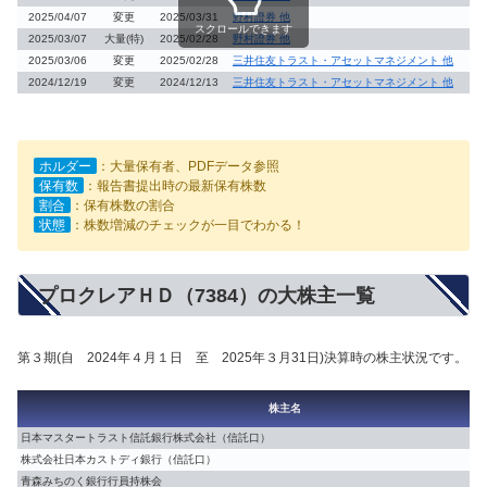
2025/04/07
変更
2025/03/31
野村證券 他
スクロールできます
2025/03/07
大量(特)
2025/02/28
野村證券 他
2025/03/06
変更
2025/02/28
三井住友トラスト・アセットマネジメント 他
2024/12/19
変更
2024/12/13
三井住友トラスト・アセットマネジメント 他
ホルダー
：大量保有者、PDFデータ参照
保有数
：報告書提出時の最新保有株数
割合
：保有株数の割合
状態
：株数増減のチェックが一目でわかる！
プロクレアＨＤ（7384）の大株主一覧
第３期(自 2024年４月１日 至 2025年３月31日)決算時の株主状況です。
株主名
日本マスタートラスト信託銀行株式会社（信託口）
株式会社日本カストディ銀行（信託口）
青森みちのく銀行行員持株会