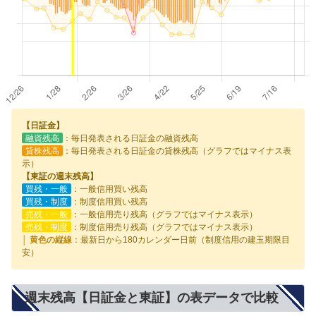
【日証金】
融資残高
：毎日発表される日証金の融資残高
貸株残高
：毎日発表される日証金の貸株残高（グラフではマイナス表
示）
【東証の週末残高】
買残・一般
：一般信用買い残高
買残・制度
：制度信用買い残高
売残・一般
：一般信用売り残高（グラフではマイナス表示）
売残・制度
：制度信用売り残高（グラフではマイナス表示）
│ 黄色の縦線
：最新日から180カレンダー日前（制度信用の建玉期限目
安）
週末残高【日証金と東証】の表データで比較