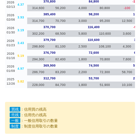
370,800
84,800
-14,
2026
4.37
02/13
314,600
56,200
4,000
80,800
-100
385,400
98,200
14,7
2026
3.93
02/06
314,700
70,700
3,000
95,200
12,500
370,700
116,400
-9,0
2026
3.19
01/30
302,200
68,500
5,800
110,600
3,600
379,700
110,600
3,0
2026
3.43
01/23
298,600
81,100
2,500
108,100
4,300
376,700
72,600
6,8
2026
5.19
01/16
294,300
82,400
1,800
70,800
7,600
369,900
74,500
57,2
2026
4.97
01/09
286,700
83,200
2,200
72,300
58,700
312,700
53,700
28,3
2025
5.82
12/26
228,000
84,700
1,800
51,900
10,100
買残
：信用買の残高
売残
：信用売の残高
一般
：一般信用取引の数量
制度
：制度信用取引の数量