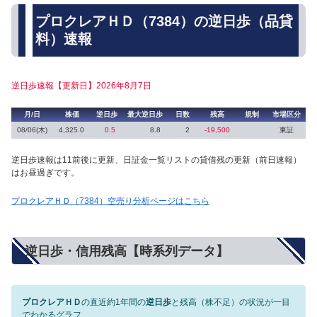
プロクレアＨＤ（7384）の逆日歩（品貸
料）速報
逆日歩速報【更新日】2026年8月7日
月/日
株価
逆日歩
最大逆日歩
日数
残高
規制
市場区分
08/06(木)
4,325.0
0.5
8.8
2
-19,500
東証
逆日歩速報は11前後に更新、日証金一覧リストの貸借残の更新（前日速報）
はお昼過ぎです。
プロクレアＨＤ（7384）空売り分析ページはこちら
逆日歩・信用残高【時系列データ】
プロクレアＨＤ
の直近約1年間の
逆日歩
と残高（株不足）の状況が一目
でわかるグラフ