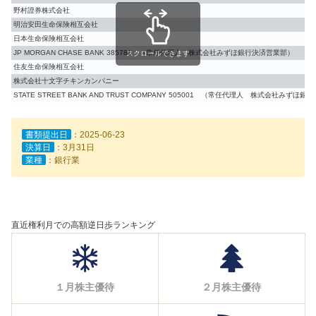
野村證券株式会社
明治安田生命保険相互会社
日本生命保険相互会社
JP MORGAN CHASE BANK 385781 （常任代理人 株式会社みずほ銀行決済営業部）
スクロールできます
住友生命保険相互会社
株式会社十文字チキンカンパニー
STATE STREET BANK AND TRUST COMPANY 505001 （常任代理人 株式会社みずほ
書類提出日
：2025-06-23
決算日
：3月31日
業種
：銀行業
直近権利月での高額逆日歩ランキング
１月株主優待
２月株主優待