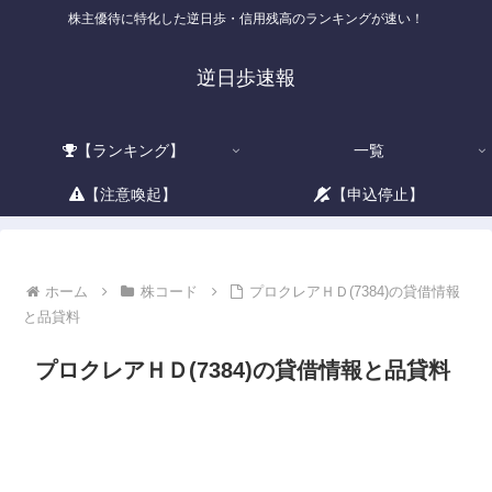
株主優待に特化した逆日歩・信用残高のランキングが速い！
逆日歩速報
【ランキング】
一覧
【注意喚起】
【申込停止】
ホーム
株コード
プロクレアＨＤ(7384)の貸借情報
と品貸料
プロクレアＨＤ(7384)の貸借情報と品貸料