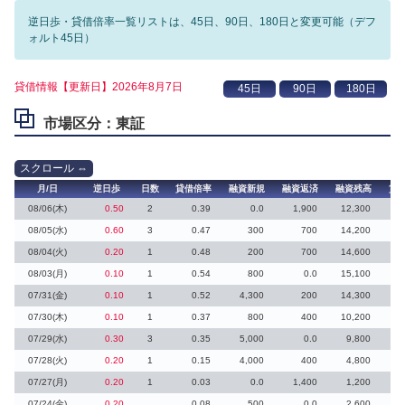
逆日歩・貸借倍率一覧リストは、45日、90日、180日と変更可能（デフ
ォルト45日）
貸借情報【更新日】2026年8月7日
市場区分：東証
月/日
逆日歩
日数
貸借倍率
融資新規
融資返済
融資残高
貸
08/06(木)
0.50
2
0.39
0.0
1,900
12,300
1
08/05(水)
0.60
3
0.47
300
700
14,200
08/04(火)
0.20
1
0.48
200
700
14,600
2
08/03(月)
0.10
1
0.54
800
0.0
15,100
1
07/31(金)
0.10
1
0.52
4,300
200
14,300
07/30(木)
0.10
1
0.37
800
400
10,200
07/29(水)
0.30
3
0.35
5,000
0.0
9,800
07/28(火)
0.20
1
0.15
4,000
400
4,800
07/27(月)
0.20
1
0.03
0.0
1,400
1,200
3
07/24(金)
0.20
0.08
500
0.0
2,600
3