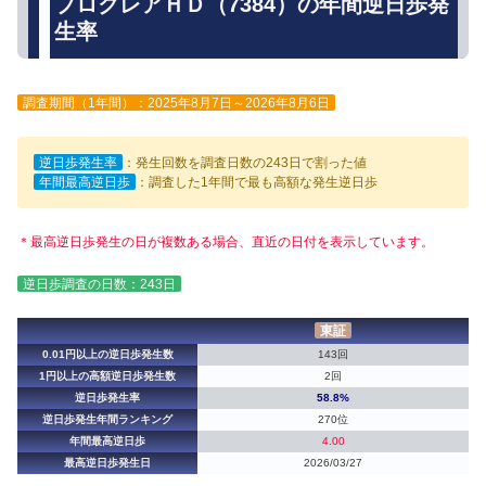
プロクレアＨＤ（7384）の年間逆日歩発
生率
調査期間（1年間）：2025年8月7日～2026年8月6日
逆日歩発生率
：発生回数を調査日数の243日で割った値
年間最高逆日歩
：調査した1年間で最も高額な発生逆日歩
＊最高逆日歩発生の日が複数ある場合、直近の日付を表示しています。
逆日歩調査の日数：243日
東証
0.01円以上の逆日歩発生数
143回
1円以上の高額逆日歩発生数
2回
逆日歩発生率
58.8%
逆日歩発生年間ランキング
270位
年間最高逆日歩
4.00
最高逆日歩発生日
2026/03/27