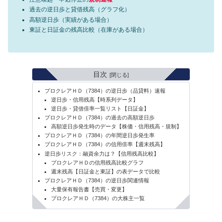
過去の逆日歩と貸借残高（グラフ化）
高額逆日歩（実績がある場合）
東証と日証金の残高比較（在庫がある場合）
目次
プロクレアＨＤ（7384）の逆日歩（品貸料）速報
逆日歩・信用残高【時系列データ】
逆日歩・貸借倍率一覧リスト【日証金】
プロクレアＨＤ（7384）の過去の高額逆日歩
高額逆日歩発生時のデータ【株価・信用残高・規制】
プロクレアＨＤ（7384）の年間逆日歩発生率
プロクレアＨＤ（7384）の信用倍率【週末残高】
逆日歩リスク：融資余力は？【信用残高比較】
プロクレアＨＤの信用残高比較グラフ
週末残高【日証金と東証】の表データで比較
プロクレアＨＤ（7384）の逆日歩関連情報
大量保有報告書【売買・変更】
プロクレアＨＤ（7384）の大株主一覧