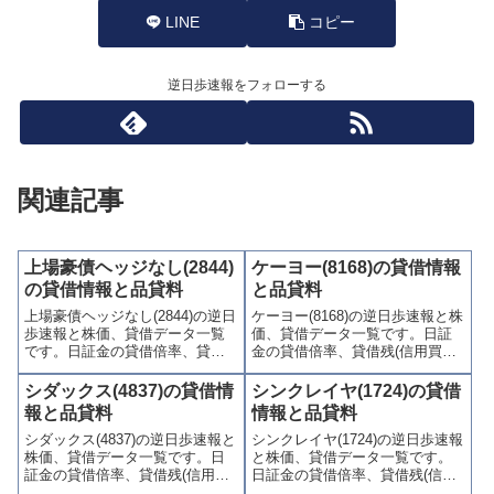
LINE
コピー
逆日歩速報をフォローする
関連記事
上場豪債ヘッジなし(2844)
ケーヨー(8168)の貸借情報
の貸借情報と品貸料
と品貸料
上場豪債ヘッジなし(2844)の逆日
ケーヨー(8168)の逆日歩速報と株
歩速報と株価、貸借データ一覧
価、貸借データ一覧です。日証
です。日証金の貸借倍率、貸借
金の貸借倍率、貸借残(信用買
残(信用買残、信用売残)、品貸料
残、信用売残)、品貸料(逆日
(逆日歩)、東証の週末残高、規制
歩)、東証の週末残高、規制(注意
シダックス(4837)の貸借情
シンクレイヤ(1724)の貸借
(注意喚起・申込停止)など、空売
喚起・申込停止)など、空売り関
報と品貸料
情報と品貸料
り関連情報を集計し、図解でわ
連情報を集計し、図解でわかり
シダックス(4837)の逆日歩速報と
シンクレイヤ(1724)の逆日歩速報
かりやすくまとめて掲載してい
やすくまとめて掲載していま
株価、貸借データ一覧です。日
と株価、貸借データ一覧です。
ます。
す。
証金の貸借倍率、貸借残(信用買
日証金の貸借倍率、貸借残(信用
残、信用売残)、品貸料(逆日
買残、信用売残)、品貸料(逆日