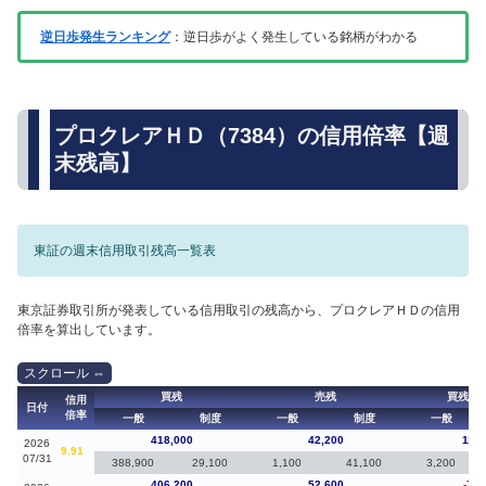
逆日歩発生ランキング
：逆日歩がよく発生している銘柄がわかる
プロクレアＨＤ（7384）の信用倍率【週
末残高】
東証の週末信用取引残高一覧表
東京証券取引所が発表している信用取引の残高から、プロクレアＨＤの信用
倍率を算出しています。
買残
売残
買残（
信用
日付
倍率
一般
制度
一般
制度
一般
418,000
42,200
11,8
2026
9.91
07/31
388,900
29,100
1,100
41,100
3,200
406,200
52,600
-7,7