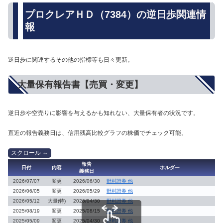
プロクレアＨＤ（7384）の逆日歩関連情
報
逆日歩に関連するその他の指標等も日々更新。
大量保有報告書【売買・変更】
逆日歩や空売りに影響を与えるかも知れない、大量保有者の状況です。
直近の報告義務日は、信用残高比較グラフの株価でチェック可能。
報告
日付
内容
ホルダー
義務日
2026/07/07
変更
2026/06/30
野村證券 他
2026/06/05
変更
2026/05/29
野村證券 他
2026/05/12
大量(特)
2026/04/30
野村證券 他
2025/08/19
変更
2025/08/15
野村證券 他
2025/05/09
変更
2025/04/30
野村證券 他