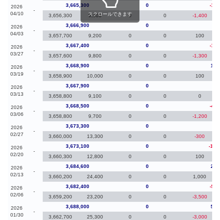
3,665,300
0
-1,6
2026
-
04/10
スクロールできます
3,656,300
9,000
0
0
-1,400
3,666,900
0
-50
2026
-
04/03
3,657,700
9,200
0
0
100
3,667,400
0
-1,5
2026
-
03/27
3,657,600
9,800
0
0
-1,300
3,668,900
0
1,0
2026
-
03/19
3,658,900
10,000
0
0
100
3,667,900
0
-60
2026
-
03/13
3,658,800
9,100
0
0
0
3,668,500
0
-4,8
2026
-
03/06
3,658,800
9,700
0
0
-1,200
3,673,300
0
20
2026
-
02/27
3,660,000
13,300
0
0
-300
3,673,100
0
-11,
2026
-
02/20
3,660,300
12,800
0
0
100
3,684,600
0
2,2
2026
-
02/13
3,660,200
24,400
0
0
1,000
3,682,400
0
-5,6
2026
-
02/06
3,659,200
23,200
0
0
-3,500
3,688,000
0
5,4
2026
-
01/30
3,662,700
25,300
0
0
-3,000