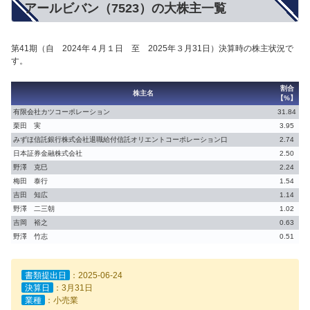
アールビバン（7523）の大株主一覧
第41期（自 2024年４月１日 至 2025年３月31日）決算時の株主状況で
す。
割合
株主名
【%】
有限会社カツコーポレーション
31.84
栗田 実
3.95
みずほ信託銀行株式会社退職給付信託オリエントコーポレーション口
2.74
日本証券金融株式会社
2.50
野澤 克巳
2.24
梅田 泰行
1.54
吉田 知広
1.14
野澤 二三朝
1.02
吉岡 裕之
0.63
野澤 竹志
0.51
書類提出日
：2025-06-24
決算日
：3月31日
業種
：小売業