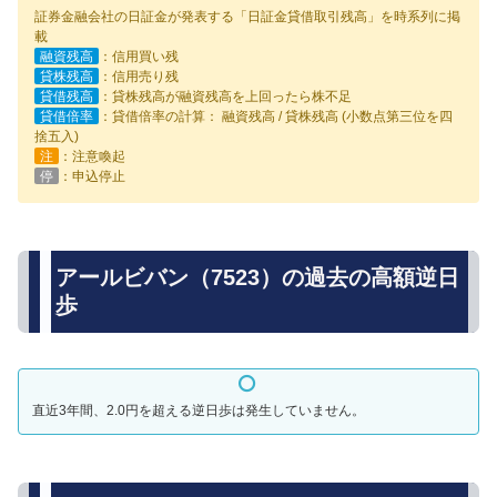
証券金融会社の日証金が発表する「日証金貸借取引残高」を時系列に掲
載
融資残高
：信用買い残
貸株残高
：信用売り残
貸借残高
：貸株残高が融資残高を上回ったら株不足
貸借倍率
：貸借倍率の計算： 融資残高 / 貸株残高 (小数点第三位を四
捨五入)
注
：注意喚起
停
：申込停止
アールビバン（7523）の過去の高額逆日
歩
直近3年間、2.0円を超える逆日歩は発生していません。