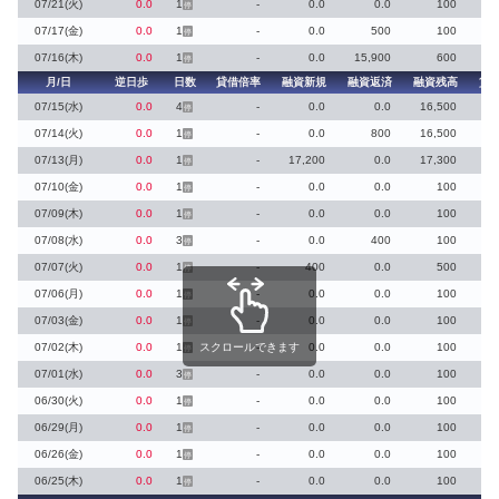
07/21(火)
0.0
1
-
0.0
0.0
100
停
07/17(金)
0.0
1
-
0.0
500
100
停
07/16(木)
0.0
1
-
0.0
15,900
600
停
月/日
逆日歩
日数
貸借倍率
融資新規
融資返済
融資残高
貸
07/15(水)
0.0
4
-
0.0
0.0
16,500
停
07/14(火)
0.0
1
-
0.0
800
16,500
停
07/13(月)
0.0
1
-
17,200
0.0
17,300
停
07/10(金)
0.0
1
-
0.0
0.0
100
停
07/09(木)
0.0
1
-
0.0
0.0
100
停
07/08(水)
0.0
3
-
0.0
400
100
停
07/07(火)
0.0
1
-
400
0.0
500
停
07/06(月)
0.0
1
-
0.0
0.0
100
停
07/03(金)
0.0
1
-
0.0
0.0
100
停
07/02(木)
0.0
1
スクロールできます
-
0.0
0.0
100
停
07/01(水)
0.0
3
-
0.0
0.0
100
停
06/30(火)
0.0
1
-
0.0
0.0
100
停
06/29(月)
0.0
1
-
0.0
0.0
100
停
06/26(金)
0.0
1
-
0.0
0.0
100
停
06/25(木)
0.0
1
-
0.0
0.0
100
停