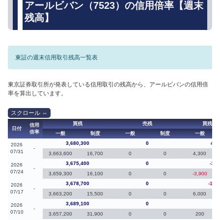
アールビバン（7523）の信用倍率【週末
残高】
東証の週末信用取引残高一覧表
東京証券取引所が発表している信用取引の残高から、アールビバンの信用倍
率を算出しています。
買残
売残
買残（
信用
日付
倍率
一般
制度
一般
制度
一般
3,680,300
0
4,9
2026
-
07/31
3,663,600
16,700
0
0
4,300
3,675,400
0
-3,3
2026
-
07/24
3,659,300
16,100
0
0
-3,900
3,678,700
0
-10,
2026
-
07/17
3,663,200
15,500
0
0
6,000
3,689,100
0
30
2026
-
07/10
3,657,200
31,900
0
0
200