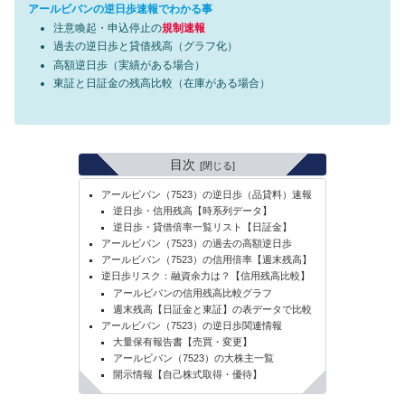
アールビバンの逆日歩速報でわかる事
注意喚起・申込停止の
規制速報
過去の逆日歩と貸借残高（グラフ化）
高額逆日歩（実績がある場合）
東証と日証金の残高比較（在庫がある場合）
目次
アールビバン（7523）の逆日歩（品貸料）速報
逆日歩・信用残高【時系列データ】
逆日歩・貸借倍率一覧リスト【日証金】
アールビバン（7523）の過去の高額逆日歩
アールビバン（7523）の信用倍率【週末残高】
逆日歩リスク：融資余力は？【信用残高比較】
アールビバンの信用残高比較グラフ
週末残高【日証金と東証】の表データで比較
アールビバン（7523）の逆日歩関連情報
大量保有報告書【売買・変更】
アールビバン（7523）の大株主一覧
開示情報【自己株式取得・優待】