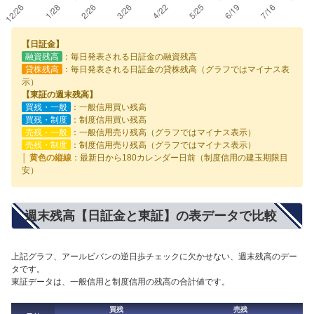
【日証金】
融資残高
：毎日発表される日証金の融資残高
貸株残高
：毎日発表される日証金の貸株残高（グラフではマイナス表
示）
【東証の週末残高】
買残・一般
：一般信用買い残高
買残・制度
：制度信用買い残高
売残・一般
：一般信用売り残高（グラフではマイナス表示）
売残・制度
：制度信用売り残高（グラフではマイナス表示）
│ 黄色の縦線
：最新日から180カレンダー日前（制度信用の建玉期限目
安）
週末残高【日証金と東証】の表データで比較
上記グラフ、アールビバンの逆日歩チェックに欠かせない、週末残高のデー
タです。
東証データは、一般信用と制度信用の残高の合計値です。
買残
売残