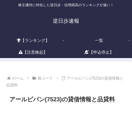
株主優待に特化した逆日歩・信用残高のランキングが速い！
逆日歩速報
【ランキング】
一覧
【注意喚起】
【申込停止】
ホーム
株コード
アールビバン(7523)の貸借情報と
品貸料
アールビバン(7523)の貸借情報と品貸料