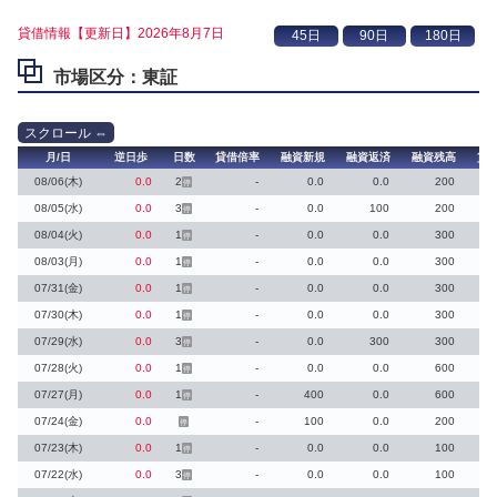
貸借情報【更新日】2026年8月7日
市場区分：東証
月/日
逆日歩
日数
貸借倍率
融資新規
融資返済
融資残高
貸
08/06(木)
0.0
2
-
0.0
0.0
200
停
08/05(水)
0.0
3
-
0.0
100
200
停
08/04(火)
0.0
1
-
0.0
0.0
300
停
08/03(月)
0.0
1
-
0.0
0.0
300
停
07/31(金)
0.0
1
-
0.0
0.0
300
停
07/30(木)
0.0
1
-
0.0
0.0
300
停
07/29(水)
0.0
3
-
0.0
300
300
停
07/28(火)
0.0
1
-
0.0
0.0
600
停
07/27(月)
0.0
1
-
400
0.0
600
停
07/24(金)
0.0
-
100
0.0
200
停
07/23(木)
0.0
1
-
0.0
0.0
100
停
07/22(水)
0.0
3
-
0.0
0.0
100
停