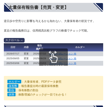
大量保有報告書【売買・変更】
逆日歩や空売りに影響を与えるかも知れない、大量保有者の状況です。
直近の報告義務日は、信用残高比較グラフの株価でチェック可能。
報告
日付
内容
ホルダー
義務日
2026/07/17
変更
2026/07/10
カツコーポレーション 他
2025/09/05
変更
2025/08/29
カツコーポレーション 他
2025/03/06
変更
2025/03/03
カツコーポレーション 他
スクロールできます
ホルダー
：大量保有者、PDFデータ参照
保有数
：報告書提出時の最新保有株数
割合
：保有株数の割合
状態
：株数増減のチェックが一目でわかる！