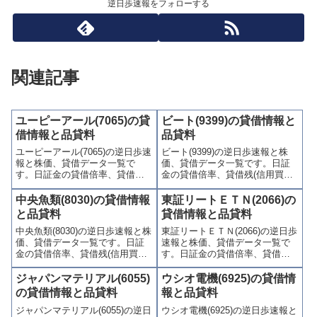
逆日歩速報をフォローする
関連記事
ユーピーアール(7065)の貸
ビート(9399)の貸借情報と
借情報と品貸料
品貸料
ユーピーアール(7065)の逆日歩速
ビート(9399)の逆日歩速報と株
報と株価、貸借データ一覧で
価、貸借データ一覧です。日証
す。日証金の貸借倍率、貸借残
金の貸借倍率、貸借残(信用買
(信用買残、信用売残)、品貸料
残、信用売残)、品貸料(逆日
(逆日歩)、東証の週末残高、規制
歩)、東証の週末残高、規制(注意
中央魚類(8030)の貸借情報
東証リートＥＴＮ(2066)の
(注意喚起・申込停止)など、空売
喚起・申込停止)など、空売り関
と品貸料
貸借情報と品貸料
り関連情報を集計し、図解でわ
連情報を集計し、図解でわかり
中央魚類(8030)の逆日歩速報と株
東証リートＥＴＮ(2066)の逆日歩
かりやすくまとめて掲載してい
やすくまとめて掲載していま
価、貸借データ一覧です。日証
速報と株価、貸借データ一覧で
ます。
す。
金の貸借倍率、貸借残(信用買
す。日証金の貸借倍率、貸借残
残、信用売残)、品貸料(逆日
(信用買残、信用売残)、品貸料
歩)、東証の週末残高、規制(注意
(逆日歩)、東証の週末残高、規制
ジャパンマテリアル(6055)
ウシオ電機(6925)の貸借情
喚起・申込停止)など、空売り関
(注意喚起・申込停止)など、空売
の貸借情報と品貸料
報と品貸料
連情報を集計し、図解でわかり
り関連情報を集計し、図解でわ
ジャパンマテリアル(6055)の逆日
ウシオ電機(6925)の逆日歩速報と
やすくまとめて掲載していま
かりやすくまとめて掲載してい