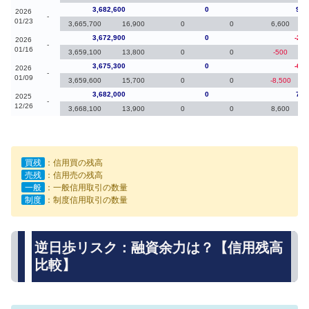
3,682,600
0
9,7
2026
-
01/23
3,665,700
16,900
0
0
6,600
3,672,900
0
-2,4
2026
-
01/16
3,659,100
13,800
0
0
-500
3,675,300
0
-6,7
2026
-
01/09
3,659,600
15,700
0
0
-8,500
3,682,000
0
7,7
2025
-
12/26
3,668,100
13,900
0
0
8,600
買残
：信用買の残高
売残
：信用売の残高
一般
：一般信用取引の数量
制度
：制度信用取引の数量
逆日歩リスク：融資余力は？【信用残高
比較】