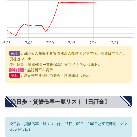
残高
：日証金の発表する貸借残高の数値をグラフ化、融資はプラス、
貸株はマイナス
差引残高（融資残高ー貸株残高）がマイナスなら株不足
逆日歩
：品貸料率を表示
株価
：逆日歩常連銘柄の場合、終値株価も表示
逆日歩・貸借倍率一覧リスト【日証金】
逆日歩・貸借倍率一覧リストは、45日、90日、180日と変更可能（デフ
ォルト45日）