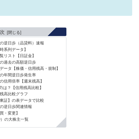
次
）の逆日歩（品貸料）速報
時系列データ】
覧リスト【日証金】
）の過去の高額逆日歩
データ【株価・信用残高・規制】
）の年間逆日歩発生率
）の信用倍率【週末残高】
力は？【信用残高比較】
残高比較グラフ
東証】の表データで比較
）の逆日歩関連情報
買・変更】
0）の大株主一覧