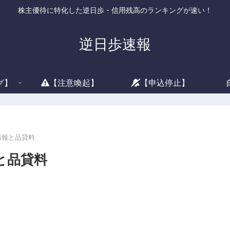
株主優待に特化した逆日歩・信用残高のランキングが速い！
逆日歩速報
グ】
【注意喚起】
【申込停止】
借情報と品貸料
報と品貸料