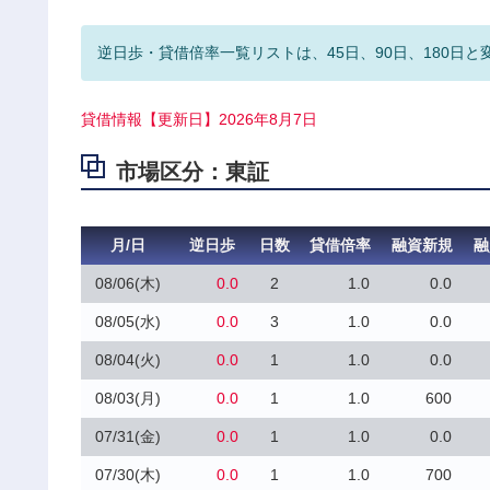
逆日歩・貸借倍率一覧リストは、45日、90日、180日と
貸借情報【更新日】2026年8月7日
市場区分：東証
月/日
逆日歩
日数
貸借倍率
融資新規
融
08/06(木)
0.0
2
1.0
0.0
08/05(水)
0.0
3
1.0
0.0
08/04(火)
0.0
1
1.0
0.0
08/03(月)
0.0
1
1.0
600
07/31(金)
0.0
1
1.0
0.0
07/30(木)
0.0
1
1.0
700