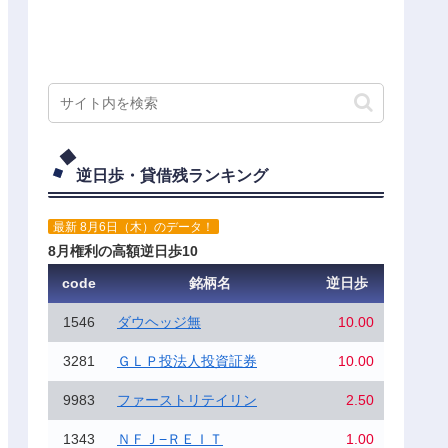
逆日歩・貸借残ランキング
最新 8月6日（木）のデータ！
8月権利の高額逆日歩10
code
銘柄名
逆日歩
1546
ダウヘッジ無
10.00
3281
ＧＬＰ投法人投資証券
10.00
9983
ファーストリテイリン
2.50
1343
ＮＦＪ−ＲＥＩＴ
1.00