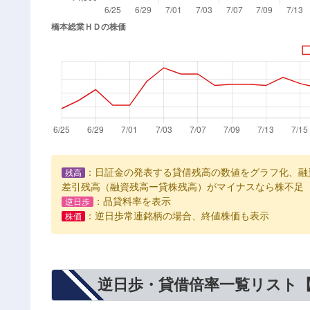
：日証金の発表する貸借残高の数値をグラフ化、融
残高
差引残高（融資残高ー貸株残高）がマイナスなら株不足
：品貸料率を表示
逆日歩
：逆日歩常連銘柄の場合、終値株価も表示
株価
逆日歩・貸借倍率一覧リスト