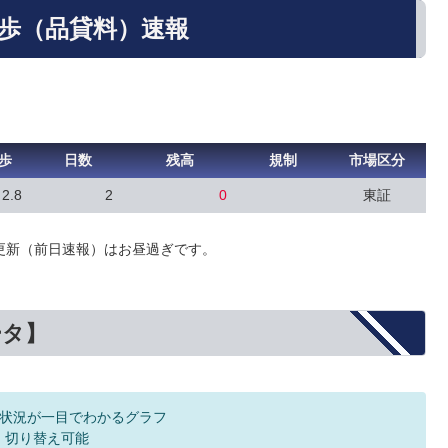
日歩（品貸料）速報
歩
日数
残高
規制
市場区分
2.8
2
0
東証
更新（前日速報）はお昼過ぎです。
ータ】
状況が一目でわかるグラフ
F 切り替え可能