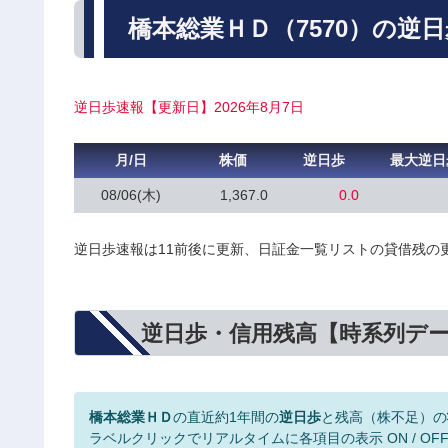
橋本総業ＨＤ（7570）の逆
逆日歩速報【更新日】2026年8月7日
月/日
株価
逆日歩
最大逆日
08/06(木)
1,367.0
0.0
逆日歩速報は11前後に更新、日証金一覧リストの貸借残の
逆日歩・信用残高【時系列デ
橋本総業ＨＤ
の直近約1年間の
逆日歩
と残高（株不足）の
ラベルクリックでリアルタイムに各項目の表示 ON / OF