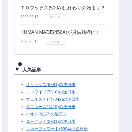
ＴＯブックス(500A)は終わりの始まり？
2026.06.17
株コード
HUMAN MADE(456A)が貸借銘柄に！
2026.06.15
株コード
人気記事
オリックス(8591)の逆日歩
コロワイド(7616)の逆日歩
ウェルスナビ(7342)の逆日歩
タマホーム(1419)の逆日歩
イオン(8267)の逆日歩
ユーグレナ(2931)の逆日歩
マネーフォワード(3994)の逆日歩