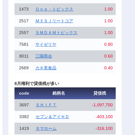
1473
Ｏｎｅ・トピックス
1.00
2517
ＭＸＳＪリートコア
1.00
2557
ＳＭＤＡＭトピックス
1.00
7581
サイゼリヤ
0.80
8011
三陽商会
0.60
2669
カネ美食品
0.40
8月権利で貸借残が多い
code
銘柄名
貸借残
3697
ＳＨＩＦＴ
-1,097,700
3382
セブン＆アイＨＤ
-403,100
1419
タマホーム
-316,100