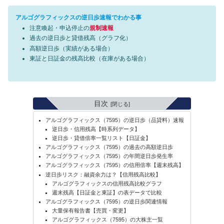
アルゴグラフィックスの逆日歩速報でわかる事
注意喚起・申込停止の
規制速報
過去の逆日歩と貸借残高（グラフ化）
高額逆日歩（実績がある場合）
東証と日証金の残高比較（在庫がある場合）
目次
アルゴグラフィックス（7595）の逆日歩（品貸料）速報
逆日歩・信用残高【時系列データ】
逆日歩・貸借倍率一覧リスト【日証金】
アルゴグラフィックス（7595）の過去の高額逆日歩
アルゴグラフィックス（7595）の年間逆日歩発生率
アルゴグラフィックス（7595）の信用倍率【週末残高】
逆日歩リスク：融資余力は？【信用残高比較】
アルゴグラフィックスの信用残高比較グラフ
週末残高【日証金と東証】の表データで比較
アルゴグラフィックス（7595）の逆日歩関連情報
大量保有報告書【売買・変更】
アルゴグラフィックス（7595）の大株主一覧