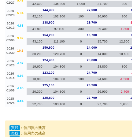
5.48
02/27
42,400
136,800
1,000
31,700
300
144,300
27,000
5,4
2026
5.34
02/20
42,100
102,200
100
26,900
300
138,900
29,700
-15,
2026
4.68
02/13
41,800
97,100
300
29,400
-1,300
154,200
15,700
3,3
2026
9.82
02/06
43,100
111,100
0
15,700
12,900
150,900
14,000
26,5
2026
10.8
01/30
30,200
120,700
0
14,000
10,600
124,400
28,800
1,3
2026
4.32
01/23
19,600
104,800
0
28,800
800
123,100
24,700
-2,0
2026
4.98
01/16
18,800
104,300
100
24,600
-1,500
125,100
26,900
-70
2026
4.65
01/09
20,300
104,800
0
26,900
-2,400
125,800
27,700
10,8
2025
4.54
12/26
22,700
103,100
0
27,700
1,900
買残
：信用買の残高
売残
：信用売の残高