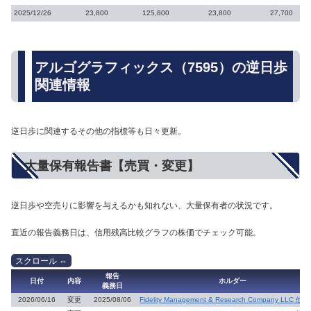
2025/12/26
23,800
125,800
23,800
27,700
アルゴグラフィックス（7595）の逆日歩
関連情報
逆日歩に関連するその他の指標等も日々更新。
大量保有報告書【売買・変更】
逆日歩や空売りに影響を与えるかも知れない、大量保有者の状況です。
直近の報告義務日は、信用残高比較グラフの株価でチェック可能。
報告
日付
内容
ホルダー
義務日
2026/06/16
変更
2025/08/06
Fidelity Management & Research Company LLC 他