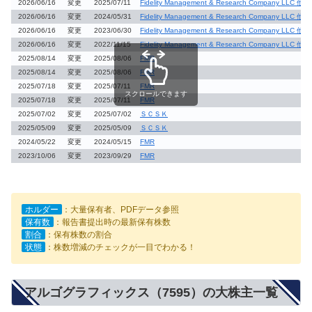
2026/06/16
変更
2025/07/11
Fidelity Management & Research Company LLC 他
2026/06/16
変更
2024/05/31
Fidelity Management & Research Company LLC 他
2026/06/16
変更
2023/06/30
Fidelity Management & Research Company LLC 他
2026/06/16
変更
2022/11/15
Fidelity Management & Research Company LLC 他
2025/08/14
変更
2025/08/06
FMR
2025/08/14
変更
2025/08/06
FMR
2025/07/18
変更
2025/07/11
FMR
スクロールできます
2025/07/18
変更
2025/07/11
FMR
2025/07/02
変更
2025/07/02
ＳＣＳＫ
2025/05/09
変更
2025/05/09
ＳＣＳＫ
2024/05/22
変更
2024/05/15
FMR
2023/10/06
変更
2023/09/29
FMR
ホルダー
：大量保有者、PDFデータ参照
保有数
：報告書提出時の最新保有株数
割合
：保有株数の割合
状態
：株数増減のチェックが一目でわかる！
アルゴグラフィックス（7595）の大株主一覧