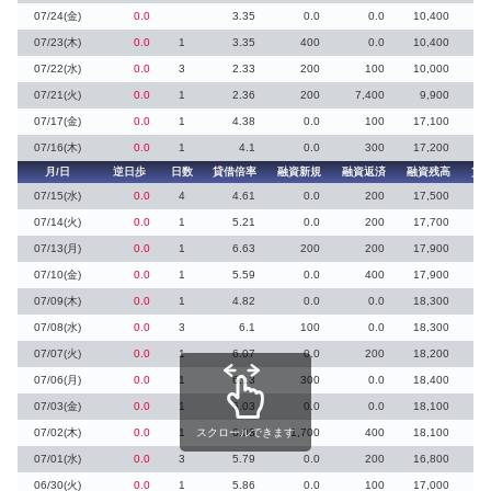
07/24(金)
0.0
3.35
0.0
0.0
10,400
07/23(木)
0.0
1
3.35
400
0.0
10,400
07/22(水)
0.0
3
2.33
200
100
10,000
07/21(火)
0.0
1
2.36
200
7,400
9,900
07/17(金)
0.0
1
4.38
0.0
100
17,100
07/16(木)
0.0
1
4.1
0.0
300
17,200
月/日
逆日歩
日数
貸借倍率
融資新規
融資返済
融資残高
貸
07/15(水)
0.0
4
4.61
0.0
200
17,500
07/14(火)
0.0
1
5.21
0.0
200
17,700
07/13(月)
0.0
1
6.63
200
200
17,900
07/10(金)
0.0
1
5.59
0.0
400
17,900
07/09(木)
0.0
1
4.82
0.0
0.0
18,300
07/08(水)
0.0
3
6.1
100
0.0
18,300
07/07(火)
0.0
1
6.07
0.0
200
18,200
07/06(月)
0.0
1
6.13
300
0.0
18,400
07/03(金)
0.0
1
6.03
0.0
0.0
18,100
07/02(木)
0.0
1
スクロールできます
6.03
1,700
400
18,100
07/01(水)
0.0
3
5.79
0.0
200
16,800
06/30(火)
0.0
1
5.86
0.0
100
17,000