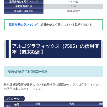
逆日歩発生年間ランキング
1,907位
年間最高逆日歩
0.10
最高逆日歩発生日
2026/03/27
逆日歩発生ランキング
：逆日歩がよく発生している銘柄がわかる
アルゴグラフィックス（7595）の信用倍
率【週末残高】
東証の週末信用取引残高一覧表
東京証券取引所が発表している信用取引の残高から、アルゴグラフィックス
の信用倍率を算出しています。
買残
売残
買残（
信用
日付