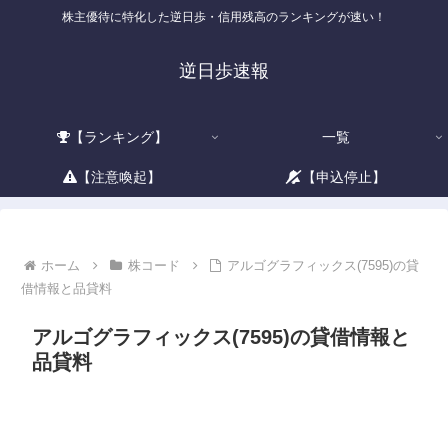
株主優待に特化した逆日歩・信用残高のランキングが速い！
逆日歩速報
【ランキング】
一覧
【注意喚起】
【申込停止】
ホーム
株コード
アルゴグラフィックス(7595)の貸
借情報と品貸料
アルゴグラフィックス(7595)の貸借情報と
品貸料