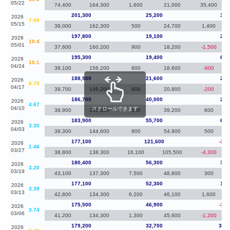
05/22
74,400
164,300
1,600
21,000
35,400
201,300
25,200
3,5
2026
7.99
05/15
39,000
162,300
500
24,700
1,400
197,800
19,100
2,5
2026
10.4
05/01
37,600
160,200
900
18,200
-1,500
195,300
19,400
6,4
2026
10.1
04/24
39,100
156,200
800
18,600
-600
188,900
21,600
2,2
2026
8.75
04/17
39,700
149,200
800
20,800
-200
186,700
40,000
2,8
2026
4.67
04/10
スクロールできます
39,900
146,800
800
39,200
600
183,900
55,700
6,8
2026
3.30
04/03
39,300
144,600
800
54,900
500
177,100
121,600
-3,3
2026
1.46
03/27
38,800
138,300
16,100
105,500
-4,300
180,400
56,300
3,3
2026
3.20
03/19
43,100
137,300
7,500
48,800
300
177,100
52,300
1,6
2026
3.39
03/13
42,800
134,300
6,200
46,100
1,600
175,500
46,900
-3,7
2026
3.74
03/06
41,200
134,300
1,300
45,600
-1,200
179,200
32,700
34,9
2026