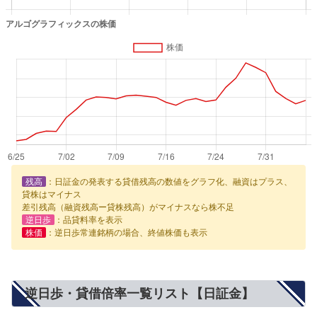
残高
：日証金の発表する貸借残高の数値をグラフ化、融資はプラス、
貸株はマイナス
差引残高（融資残高ー貸株残高）がマイナスなら株不足
逆日歩
：品貸料率を表示
株価
：逆日歩常連銘柄の場合、終値株価も表示
逆日歩・貸借倍率一覧リスト【日証金】