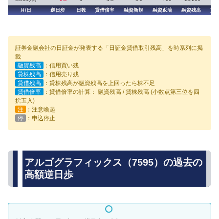
月/日
逆日歩
日数
貸借倍率
融資新規
融資返済
融資残高
貸
証券金融会社の日証金が発表する「日証金貸借取引残高」を時系列に掲
載
融資残高
：信用買い残
貸株残高
：信用売り残
貸借残高
：貸株残高が融資残高を上回ったら株不足
貸借倍率
：貸借倍率の計算： 融資残高 / 貸株残高 (小数点第三位を四
捨五入)
注
：注意喚起
停
：申込停止
アルゴグラフィックス（7595）の過去の
高額逆日歩