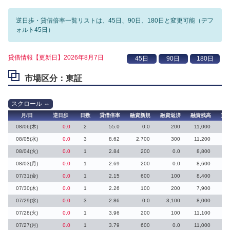
逆日歩・貸借倍率一覧リストは、45日、90日、180日と変更可能（デフ
ォルト45日）
貸借情報【更新日】2026年8月7日
市場区分：東証
月/日
逆日歩
日数
貸借倍率
融資新規
融資返済
融資残高
貸
08/06(木)
0.0
2
55.0
0.0
200
11,000
08/05(水)
0.0
3
8.62
2,700
300
11,200
08/04(火)
0.0
1
2.84
200
0.0
8,800
08/03(月)
0.0
1
2.69
200
0.0
8,600
07/31(金)
0.0
1
2.15
600
100
8,400
07/30(木)
0.0
1
2.26
100
200
7,900
07/29(水)
0.0
3
2.86
0.0
3,100
8,000
07/28(火)
0.0
1
3.96
200
100
11,100
07/27(月)
0.0
1
3.79
600
0.0
11,000