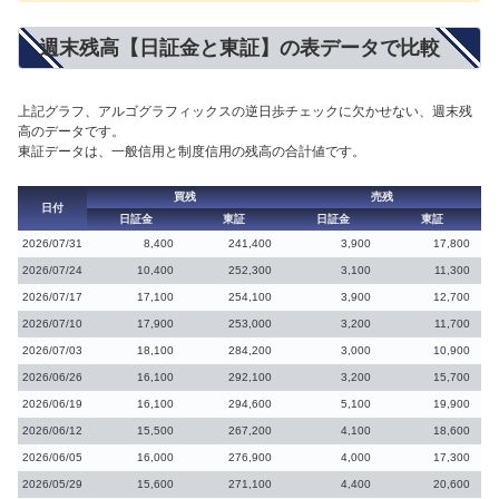
週末残高【日証金と東証】の表データで比較
上記グラフ、アルゴグラフィックスの逆日歩チェックに欠かせない、週末残
高のデータです。
東証データは、一般信用と制度信用の残高の合計値です。
買残
売残
日付
日証金
東証
日証金
東証
2026/07/31
8,400
241,400
3,900
17,800
2026/07/24
10,400
252,300
3,100
11,300
2026/07/17
17,100
254,100
3,900
12,700
2026/07/10
17,900
253,000
3,200
11,700
2026/07/03
18,100
284,200
3,000
10,900
2026/06/26
16,100
292,100
3,200
15,700
2026/06/19
16,100
294,600
5,100
19,900
2026/06/12
15,500
267,200
4,100
18,600
2026/06/05
16,000
276,900
4,000
17,300
2026/05/29
15,600
271,100
4,400
20,600