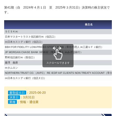
第41期（自 2024年４月１日 至 2025年３月31日）決算時の株主状況で
す。
株主名
ＳＣＳＫ㈱
日本マスタートラスト信託銀行㈱（信託口）
㈱日本カストディ銀行（信託口）
BBH FOR FIDELITY LOW-PRICED STOCK FUND（常任代理人 ㈱三菱ＵＦＪ銀行）
JP MORGAN CHASE BANK 385632（常任代理人 ㈱みずほ銀行）
野村信託銀行㈱（投信口）
藤澤 義麿
スクロールできます
㈱タムロン
NORTHERN TRUST CO.（AVFC） RE IEDP AIF CLIENTS NON TREATY ACC
㈱日本カストディ銀行（信託Ｅ口）
書類提出日
：2025-06-20
決算日
：3月31日
業種
：情報・通信業