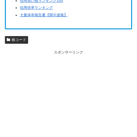
信用買い残ランキング100
信用倍率ランキング
大量保有報告書【開示速報】
株コード
スポンサーリンク