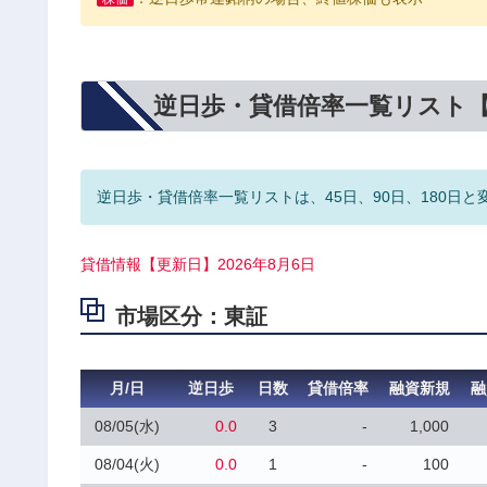
逆日歩・貸借倍率一覧リスト
逆日歩・貸借倍率一覧リストは、45日、90日、180日と
貸借情報【更新日】2026年8月6日
市場区分：東証
月/日
逆日歩
日数
貸借倍率
融資新規
融
08/05(水)
0.0
3
-
1,000
08/04(火)
0.0
1
-
100