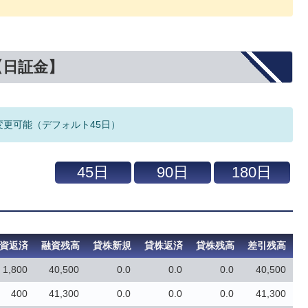
【日証金】
変更可能（デフォルト45日）
資返済
融資残高
貸株新規
貸株返済
貸株残高
差引残高
1,800
40,500
0.0
0.0
0.0
40,500
400
41,300
0.0
0.0
0.0
41,300