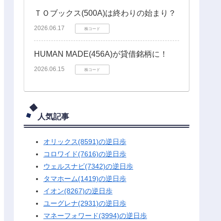
ＴＯブックス(500A)は終わりの始まり？
2026.06.17
株コード
HUMAN MADE(456A)が貸借銘柄に！
2026.06.15
株コード
人気記事
オリックス(8591)の逆日歩
コロワイド(7616)の逆日歩
ウェルスナビ(7342)の逆日歩
タマホーム(1419)の逆日歩
イオン(8267)の逆日歩
ユーグレナ(2931)の逆日歩
マネーフォワード(3994)の逆日歩