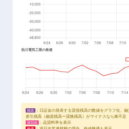
：日証金の発表する貸借残高の数値をグラフ化、融
残高
差引残高（融資残高ー貸株残高）がマイナスなら株不足
：品貸料率を表示
逆日歩
：逆日歩常連銘柄の場合、終値株価も表示
株価