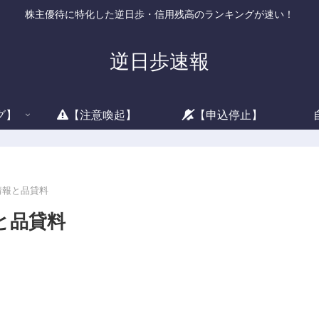
株主優待に特化した逆日歩・信用残高のランキングが速い！
逆日歩速報
グ】
【注意喚起】
【申込停止】
借情報と品貸料
報と品貸料