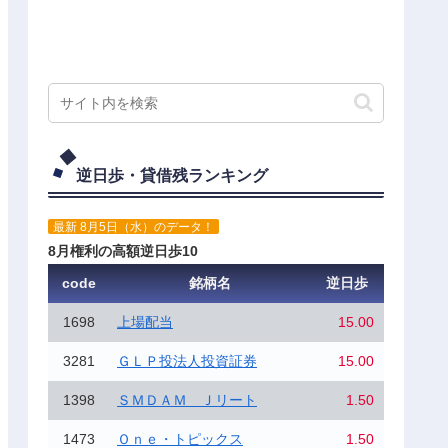
逆日歩・貸借残ランキング
最新 8月5日（水）のデータ！
8月権利の高額逆日歩10
code
銘柄名
逆日歩
1698
上場配当
15.00
3281
ＧＬＰ投法人投資証券
15.00
1398
ＳＭＤＡＭ Ｊリート
1.50
1473
Ｏｎｅ・トピックス
1.50