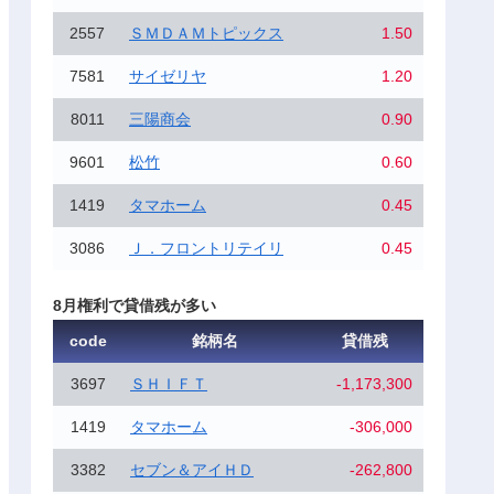
2557
ＳＭＤＡＭトピックス
1.50
7581
サイゼリヤ
1.20
8011
三陽商会
0.90
9601
松竹
0.60
1419
タマホーム
0.45
3086
Ｊ．フロントリテイリ
0.45
8月権利で貸借残が多い
code
銘柄名
貸借残
3697
ＳＨＩＦＴ
-1,173,300
1419
タマホーム
-306,000
3382
セブン＆アイＨＤ
-262,800