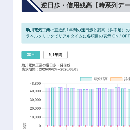
逆日歩・信用残高【時系列デ
助川電気工業
の直近約1年間の
逆日歩
と残高（株不足）の
ラベルクリックでリアルタイムに各項目の表示 ON / OF
30日
約1年間