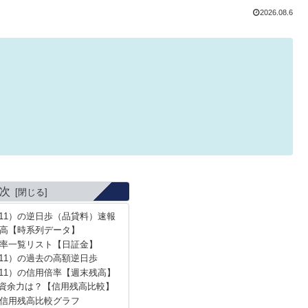
2026.08.6
次
711）の逆日歩（品貸料）速報
高【時系列データ】
率一覧リスト【日証金】
11）の過去の高額逆日歩
711）の信用倍率【週末残高】
資余力は？【信用残高比較】
信用残高比較グラフ