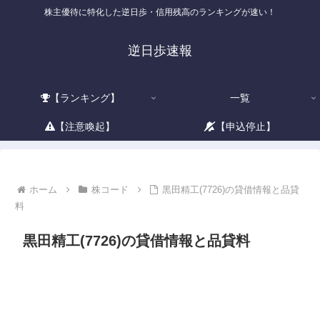
株主優待に特化した逆日歩・信用残高のランキングが速い！
逆日歩速報
【ランキング】
一覧
【注意喚起】
【申込停止】
ホーム
株コード
黒田精工(7726)の貸借情報と品貸
料
黒田精工(7726)の貸借情報と品貸料