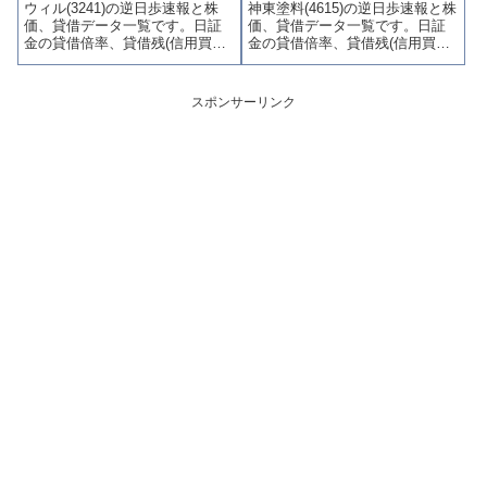
ウィル(3241)の逆日歩速報と株
神東塗料(4615)の逆日歩速報と株
かりやすくまとめて掲載してい
やすくまとめて掲載していま
価、貸借データ一覧です。日証
価、貸借データ一覧です。日証
ます。
す。
金の貸借倍率、貸借残(信用買
金の貸借倍率、貸借残(信用買
残、信用売残)、品貸料(逆日
残、信用売残)、品貸料(逆日
歩)、東証の週末残高、規制(注意
歩)、東証の週末残高、規制(注意
喚起・申込停止)など、空売り関
喚起・申込停止)など、空売り関
スポンサーリンク
連情報を集計し、図解でわかり
連情報を集計し、図解でわかり
やすくまとめて掲載していま
やすくまとめて掲載していま
す。
す。