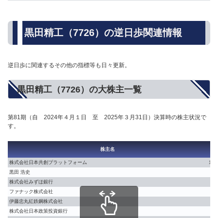
黒田精工（7726）の逆日歩関連情報
逆日歩に関連するその他の指標等も日々更新。
黒田精工（7726）の大株主一覧
第81期（自 2024年４月１日 至 2025年３月31日）決算時の株主状況で
す。
割
株主名
【%
株式会社日本共創プラットフォーム
19.
黒田 浩史
5.1
株式会社みずほ銀行
4.8
ファナック株式会社
3.4
伊藤忠丸紅鉄鋼株式会社
3.4
株式会社日本政策投資銀行
3.0