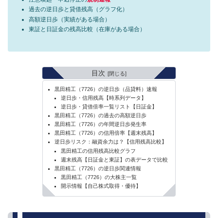
過去の逆日歩と貸借残高（グラフ化）
高額逆日歩（実績がある場合）
東証と日証金の残高比較（在庫がある場合）
目次
黒田精工（7726）の逆日歩（品貸料）速報
逆日歩・信用残高【時系列データ】
逆日歩・貸借倍率一覧リスト【日証金】
黒田精工（7726）の過去の高額逆日歩
黒田精工（7726）の年間逆日歩発生率
黒田精工（7726）の信用倍率【週末残高】
逆日歩リスク：融資余力は？【信用残高比較】
黒田精工の信用残高比較グラフ
週末残高【日証金と東証】の表データで比較
黒田精工（7726）の逆日歩関連情報
黒田精工（7726）の大株主一覧
開示情報【自己株式取得・優待】