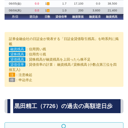
06/05(金)
0.0
1
1.7
17,100
0.0
38,500
1
注
06/04(木)
0.0
1
1.0
200
3,600
21,400
注
月/日
逆日歩
日数
貸借倍率
融資新規
融資返済
融資残高
貸
証券金融会社の日証金が発表する「日証金貸借取引残高」を時系列に掲
載
融資残高
：信用買い残
貸株残高
：信用売り残
貸借残高
：貸株残高が融資残高を上回ったら株不足
貸借倍率
：貸借倍率の計算： 融資残高 / 貸株残高 (小数点第三位を四
捨五入)
注
：注意喚起
停
：申込停止
黒田精工（7726）の過去の高額逆日歩