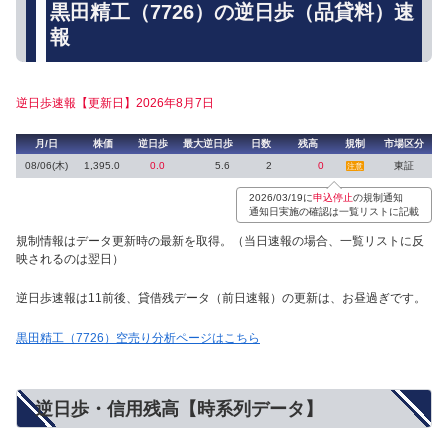
黒田精工（7726）の逆日歩（品貸料）速
報
逆日歩速報【更新日】2026年8月7日
月/日
株価
逆日歩
最大逆日歩
日数
残高
規制
市場区分
08/06(木)
1,395.0
0.0
5.6
2
0
東証
注意
2026/03/19に
申込停止
の規制通知
通知日実施の確認は一覧リストに記載
規制情報はデータ更新時の最新を取得。（当日速報の場合、一覧リストに反
映されるのは翌日）
逆日歩速報は11前後、貸借残データ（前日速報）の更新は、お昼過ぎです。
黒田精工（7726）空売り分析ページはこちら
逆日歩・信用残高【時系列データ】