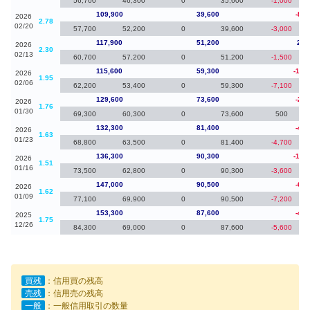
56,700
46,300
0
35,600
-1,000
109,900
39,600
-8,0
2026
2.78
02/20
57,700
52,200
0
39,600
-3,000
117,900
51,200
2,3
2026
2.30
02/13
60,700
57,200
0
51,200
-1,500
115,600
59,300
-14,
2026
1.95
02/06
62,200
53,400
0
59,300
-7,100
129,600
73,600
-2,7
2026
1.76
01/30
69,300
60,300
0
73,600
500
132,300
81,400
-4,0
2026
1.63
01/23
68,800
63,500
0
81,400
-4,700
136,300
90,300
-10,
2026
1.51
01/16
73,500
62,800
0
90,300
-3,600
147,000
90,500
-6,3
2026
1.62
01/09
77,100
69,900
0
90,500
-7,200
153,300
87,600
-4,5
2025
1.75
12/26
84,300
69,000
0
87,600
-5,600
買残
：信用買の残高
売残
：信用売の残高
一般
：一般信用取引の数量