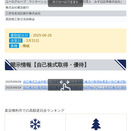
ユーログループ ラミネーションズ エスピーエー （常任代理人 みずほ証券株式会社）
2.9
スクロールできます
株式会社横浜銀行
2.6
三井住友信託銀行株式会社
2.1
黒田精工取引先持株会
2.1
書類提出日
：2025-06-26
決算日
：3月31日
業種
：機械
開示情報【自己株式取得・優待】
2025/09/29
自己株式立会外取引（ToSTNeT-3）による自己株式の取得結果及び自己株式取得
2025/09/26
自己株式の取得及び自己株式立会外買付取引(ToSTNet-3)による自己株式の買付
スクロールできます
直近権利月での高額逆日歩ランキング