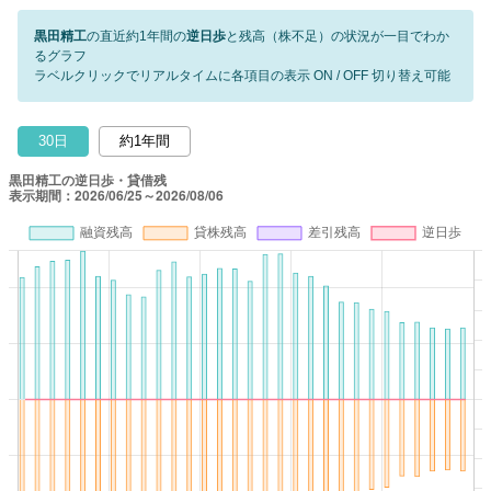
黒田精工
の直近約1年間の
逆日歩
と残高（株不足）の状況が一目でわか
るグラフ
ラベルクリックでリアルタイムに各項目の表示 ON / OFF 切り替え可能
30日
約1年間