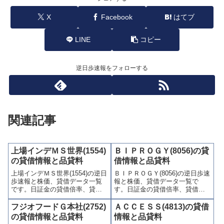
X
Facebook
はてブ
LINE
コピー
逆日歩速報をフォローする
関連記事
上場インデＭＳ世界(1554)
ＢＩＰＲＯＧＹ(8056)の貸
の貸借情報と品貸料
借情報と品貸料
上場インデＭＳ世界(1554)の逆日
ＢＩＰＲＯＧＹ(8056)の逆日歩速
歩速報と株価、貸借データ一覧
報と株価、貸借データ一覧で
です。日証金の貸借倍率、貸借
す。日証金の貸借倍率、貸借残
残(信用買残、信用売残)、品貸料
(信用買残、信用売残)、品貸料
(逆日歩)、東証の週末残高、規制
(逆日歩)、東証の週末残高、規制
フジオフードＧ本社(2752)
ＡＣＣＥＳＳ(4813)の貸借
(注意喚起・申込停止)など、空売
(注意喚起・申込停止)など、空売
の貸借情報と品貸料
情報と品貸料
り関連情報を集計し、図解でわ
り関連情報を集計し、図解でわ