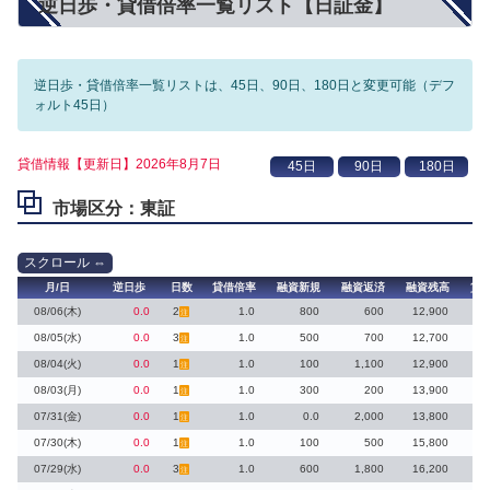
逆日歩・貸借倍率一覧リスト【日証金】
逆日歩・貸借倍率一覧リストは、45日、90日、180日と変更可能（デフ
ォルト45日）
貸借情報【更新日】2026年8月7日
市場区分：東証
月/日
逆日歩
日数
貸借倍率
融資新規
融資返済
融資残高
貸
08/06(木)
0.0
2
1.0
800
600
12,900
注
08/05(水)
0.0
3
1.0
500
700
12,700
注
08/04(火)
0.0
1
1.0
100
1,100
12,900
注
08/03(月)
0.0
1
1.0
300
200
13,900
注
07/31(金)
0.0
1
1.0
0.0
2,000
13,800
注
07/30(木)
0.0
1
1.0
100
500
15,800
注
07/29(水)
0.0
3
1.0
600
1,800
16,200
注