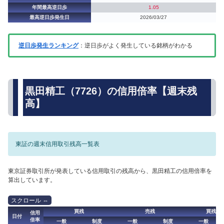
年間最高逆日歩
1.05
最高逆日歩発生日
2026/03/27
逆日歩発生ランキング
：逆日歩がよく発生している銘柄がわかる
黒田精工（7726）の信用倍率【週末残
高】
東証の週末信用取引残高一覧表
東京証券取引所が発表している信用取引の残高から、黒田精工の信用倍率を
算出しています。
買残
売残
買残（
信用
日付
倍率
一般
制度
一般
制度
一般