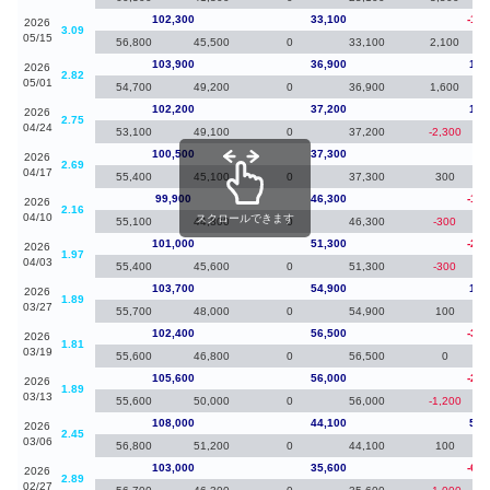
102,300
33,100
-1,6
2026
3.09
05/15
56,800
45,500
0
33,100
2,100
103,900
36,900
1,7
2026
2.82
05/01
54,700
49,200
0
36,900
1,600
102,200
37,200
1,7
2026
2.75
04/24
53,100
49,100
0
37,200
-2,300
100,500
37,300
60
2026
2.69
04/17
55,400
45,100
0
37,300
300
99,900
46,300
-1,1
2026
2.16
04/10
スクロールできます
55,100
44,800
0
46,300
-300
101,000
51,300
-2,7
2026
1.97
04/03
55,400
45,600
0
51,300
-300
103,700
54,900
1,3
2026
1.89
03/27
55,700
48,000
0
54,900
100
102,400
56,500
-3,2
2026
1.81
03/19
55,600
46,800
0
56,500
0
105,600
56,000
-2,4
2026
1.89
03/13
55,600
50,000
0
56,000
-1,200
108,000
44,100
5,0
2026
2.45
03/06
56,800
51,200
0
44,100
100
103,000
35,600
-6,9
2026
2.89
02/27