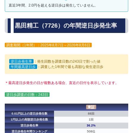
直近3年間、2.0円を超える逆日歩は発生していません。
黒田精工（7726）の年間逆日歩発生率
調査期間（1年間）：2025年8月7日～2026年8月6日
逆日歩発生率
：発生回数を調査日数の243日で割った値
年間最高逆日歩
：調査した1年間で最も高額な発生逆日歩
＊最高逆日歩発生の日が複数ある場合、直近の日付を表示しています。
逆日歩調査の日数：243日
東証
0.01円以上の逆日歩発生数
88回
1円以上の高額逆日歩発生数
1回
逆日歩発生率
36.2%
逆日歩発生年間ランキング
508位