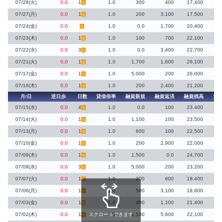
07/28(火)
0.0
1
1.0
300
400
17,400
注
07/27(月)
0.0
1
1.0
200
3,100
17,500
注
07/24(金)
0.0
1.0
0.0
1,700
20,400
注
07/23(木)
0.0
1
1.0
100
700
22,100
注
07/22(水)
0.0
3
1.0
0.0
3,400
22,700
注
07/21(火)
0.0
1
1.0
1,700
1,600
26,100
注
07/17(金)
0.0
1
1.0
5,000
200
26,000
4
注
07/16(木)
0.0
1
1.0
200
2,400
21,200
注
月/日
逆日歩
日数
貸借倍率
融資新規
融資返済
融資残高
貸
07/15(水)
0.0
4
1.0
0.0
100
23,400
注
07/14(火)
0.0
1
1.0
1,100
100
23,500
1
注
07/13(月)
0.0
1
1.0
600
100
22,500
注
07/10(金)
0.0
1
1.0
200
2,900
22,000
注
07/09(木)
0.0
1
1.0
1,500
0.0
24,700
1
注
07/08(水)
0.0
3
1.0
5,000
200
23,200
4
注
07/07(火)
0.0
1
1.0
200
600
18,400
注
07/06(月)
0.0
1
1.0
500
3,100
18,800
注
07/03(金)
0.0
1
1.0
400
1,100
21,400
注
07/02(木)
0.0
1
スクロールできます
1.0
1,100
5,600
22,100
注