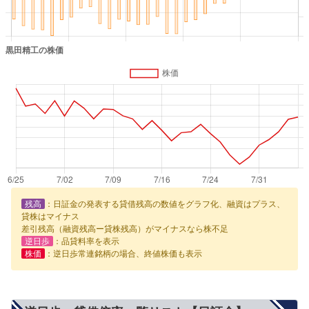
残高
：日証金の発表する貸借残高の数値をグラフ化、融資はプラス、
貸株はマイナス
差引残高（融資残高ー貸株残高）がマイナスなら株不足
逆日歩
：品貸料率を表示
株価
：逆日歩常連銘柄の場合、終値株価も表示