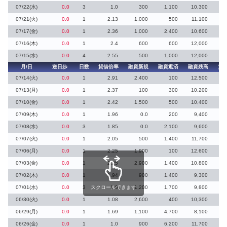
07/22(水)
0.0
3
1.0
300
1,100
10,300
5
07/21(火)
0.0
1
2.13
1,000
500
11,100
07/17(金)
0.0
1
2.36
1,000
2,400
10,600
07/16(木)
0.0
1
2.4
600
600
12,000
07/15(水)
0.0
4
2.55
500
1,000
12,000
月/日
逆日歩
日数
貸借倍率
融資新規
融資返済
融資残高
貸
07/14(火)
0.0
1
2.91
2,400
100
12,500
07/13(月)
0.0
1
2.37
100
300
10,200
07/10(金)
0.0
1
2.42
1,500
500
10,400
07/09(木)
0.0
1
1.96
0.0
200
9,400
07/08(水)
0.0
3
1.85
0.0
2,100
9,600
07/07(火)
0.0
1
2.05
500
1,400
11,700
07/06(月)
0.0
1
2.25
1,900
100
12,600
1
07/03(金)
0.0
1
2.25
2,900
1,400
10,800
07/02(木)
0.0
1
1.94
900
1,400
9,300
1
07/01(水)
0.0
3
スクロールできます
1.0
1,200
1,700
9,800
06/30(火)
0.0
1
1.08
2,600
400
10,300
4
06/29(月)
0.0
1
1.69
1,100
4,700
8,100
1
06/26(金)
0.0
1
1.0
900
6,200
11,700
8