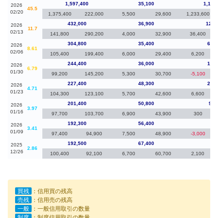
1,597,400
35,100
1,165
2026
45.5
02/20
1,375,400
222,000
5,500
29,600
1,233,600
432,000
36,900
127,
2026
11.7
02/13
141,800
290,200
4,000
32,900
36,400
304,800
35,400
60,4
2026
8.61
02/06
105,400
199,400
6,000
29,400
6,200
244,400
36,000
17,0
2026
6.79
01/30
99,200
145,200
5,300
30,700
-5,100
227,400
48,300
26,0
2026
4.71
01/23
104,300
123,100
5,700
42,600
6,600
201,400
50,800
9,1
2026
3.97
01/16
97,700
103,700
6,900
43,900
300
192,300
56,400
-20
2026
3.41
01/09
97,400
94,900
7,500
48,900
-3,000
192,500
67,400
-90
2025
2.86
12/26
100,400
92,100
6,700
60,700
2,100
買残
：信用買の残高
売残
：信用売の残高
一般
：一般信用取引の数量
制度
：制度信用取引の数量