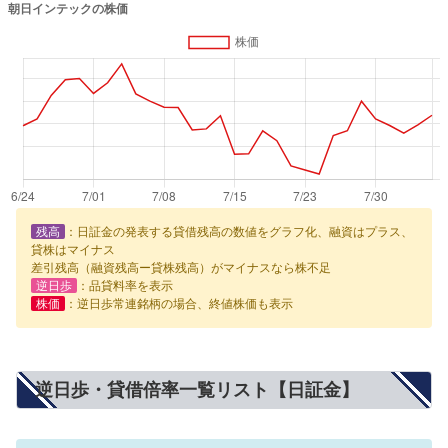
残高
：日証金の発表する貸借残高の数値をグラフ化、融資はプラス、
貸株はマイナス
差引残高（融資残高ー貸株残高）がマイナスなら株不足
逆日歩
：品貸料率を表示
株価
：逆日歩常連銘柄の場合、終値株価も表示
逆日歩・貸借倍率一覧リスト【日証金】