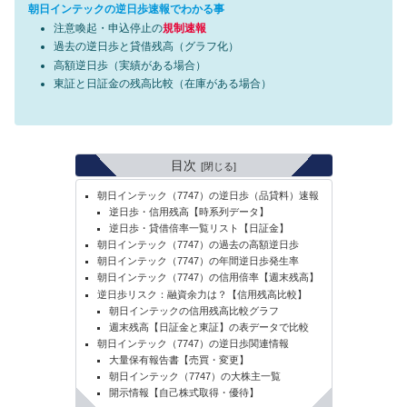
朝日インテックの逆日歩速報でわかる事
注意喚起・申込停止の
規制速報
過去の逆日歩と貸借残高（グラフ化）
高額逆日歩（実績がある場合）
東証と日証金の残高比較（在庫がある場合）
目次
朝日インテック（7747）の逆日歩（品貸料）速報
逆日歩・信用残高【時系列データ】
逆日歩・貸借倍率一覧リスト【日証金】
朝日インテック（7747）の過去の高額逆日歩
朝日インテック（7747）の年間逆日歩発生率
朝日インテック（7747）の信用倍率【週末残高】
逆日歩リスク：融資余力は？【信用残高比較】
朝日インテックの信用残高比較グラフ
週末残高【日証金と東証】の表データで比較
朝日インテック（7747）の逆日歩関連情報
大量保有報告書【売買・変更】
朝日インテック（7747）の大株主一覧
開示情報【自己株式取得・優待】