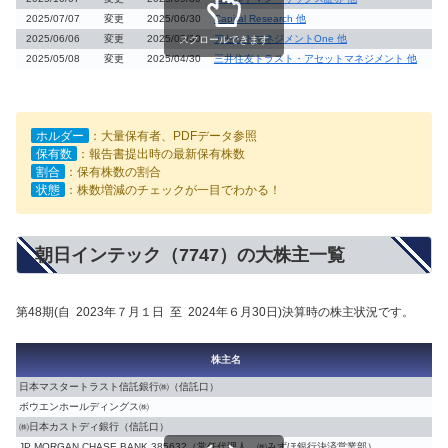
2025/07/07
変更
2025/06/30
Capital Research 他
2025/06/06
変更
2025/05/30
アセットマネジメントOne 他
スクロールできます
2025/05/08
変更
2025/04/30
三井住友トラスト・アセットマネジメント 他
ホルダー
：大量保有者、PDFデータ参照
保有数
：報告書提出時の最新保有株数
割合
：保有株数の割合
状態
：株数増減のチェックが一目でわかる！
朝日インテック（7747）の大株主一覧
第48期(自 2023年７月１日 至 2024年６月30日)決算時の株主状況です。
株主名
日本マスタートラスト信託銀行㈱（信託口）
1
ボウエンホールディングス㈱
㈱日本カストディ銀行（信託口）
JP MORGAN CHASE BANK 385632（常任代理人 ㈱みずほ銀行決済営業部）