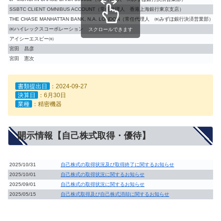
SSBTC CLIENT OMNIBUS ACCOUNT（常任代理人 香港上海銀行東京支店）
THE CHASE MANHATTAN BANK, N.A. LONDON（常任代理人 ㈱みずほ銀行決済営業部）
㈱ハイレックスコーポレーション
スクロールできます
アイシーエスピー㈲
宮田 昌彦
宮田 憲次
書類提出日
：2024-09-27
決算日
：6月30日
業種
：精密機器
開示情報【自己株式取得・優待】
2025/10/31
自己株式の取得状況及び取得終了に関するお知らせ
2025/10/01
自己株式の取得状況に関するお知らせ
2025/09/01
自己株式の取得状況に関するお知らせ
2025/05/15
自己株式取得及び自己株式消却に関するお知らせ