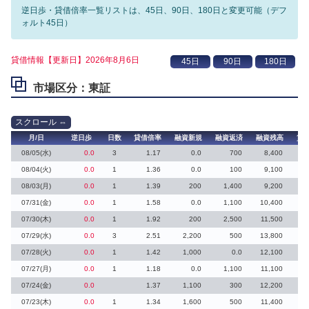
逆日歩・貸借倍率一覧リストは、45日、90日、180日と変更可能（デフ
ォルト45日）
貸借情報【更新日】2026年8月6日
市場区分：東証
月/日
逆日歩
日数
貸借倍率
融資新規
融資返済
融資残高
貸
08/05(水)
0.0
3
1.17
0.0
700
8,400
08/04(火)
0.0
1
1.36
0.0
100
9,100
08/03(月)
0.0
1
1.39
200
1,400
9,200
07/31(金)
0.0
1
1.58
0.0
1,100
10,400
07/30(木)
0.0
1
1.92
200
2,500
11,500
07/29(水)
0.0
3
2.51
2,200
500
13,800
07/28(火)
0.0
1
1.42
1,000
0.0
12,100
07/27(月)
0.0
1
1.18
0.0
1,100
11,100
1
07/24(金)
0.0
1.37
1,100
300
12,200
07/23(木)
0.0
1
1.34
1,600
500
11,400