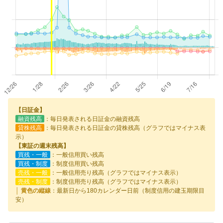
【日証金】
融資残高
：毎日発表される日証金の融資残高
貸株残高
：毎日発表される日証金の貸株残高（グラフではマイナス表
示）
【東証の週末残高】
買残・一般
：一般信用買い残高
買残・制度
：制度信用買い残高
売残・一般
：一般信用売り残高（グラフではマイナス表示）
売残・制度
：制度信用売り残高（グラフではマイナス表示）
│ 黄色の縦線
：最新日から180カレンダー日前（制度信用の建玉期限目
安）