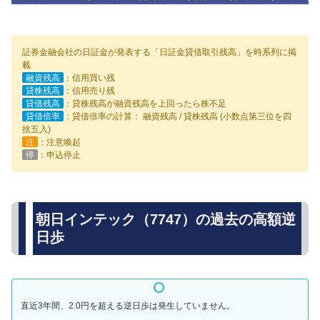
証券金融会社の日証金が発表する「日証金貸借取引残高」を時系列に掲
載
融資残高
：信用買い残
貸株残高
：信用売り残
貸借残高
：貸株残高が融資残高を上回ったら株不足
貸借倍率
：貸借倍率の計算： 融資残高 / 貸株残高 (小数点第三位を四
捨五入)
注
：注意喚起
停
：申込停止
朝日インテック（7747）の過去の高額逆
日歩
直近3年間、2.0円を超える逆日歩は発生していません。