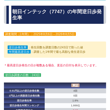
朝日インテック（7747）の年間逆日歩発
生率
調査期間（1年間）：2025年8月6日～2026年8月5日
逆日歩発生率
：発生回数を調査日数の243日で割った値
年間最高逆日歩
：調査した1年間で最も高額な発生逆日歩
＊最高逆日歩発生の日が複数ある場合、直近の日付を表示しています。
逆日歩調査の日数：243日
東証
0.01円以上の逆日歩発生数
4回
1円以上の高額逆日歩発生数
0回
逆日歩発生率
1.6%
逆日歩発生年間ランキング
1,666位