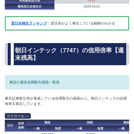
年間最高逆日歩
0.15
最高逆日歩発生日
2025/12/10
逆日歩発生ランキング
：逆日歩がよく発生している銘柄がわかる
朝日インテック（7747）の信用倍率【週
末残高】
東証の週末信用取引残高一覧表
東京証券取引所が発表している信用取引の残高から、朝日インテックの信用
倍率を算出しています。
買残
売残
買残（
信用
日付
倍率
一般
制度
一般
制度
一般