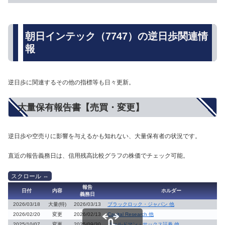
朝日インテック（7747）の逆日歩関連情
報
逆日歩に関連するその他の指標等も日々更新。
大量保有報告書【売買・変更】
逆日歩や空売りに影響を与えるかも知れない、大量保有者の状況です。
直近の報告義務日は、信用残高比較グラフの株価でチェック可能。
報告
日付
内容
ホルダー
義務日
2026/03/18
大量(特)
2026/03/13
ブラックロック・ジャパン 他
2026/02/20
変更
2026/02/13
Capital Research 他
2025/10/07
変更
2025/09/30
ゴールドマン・サックス証券 他