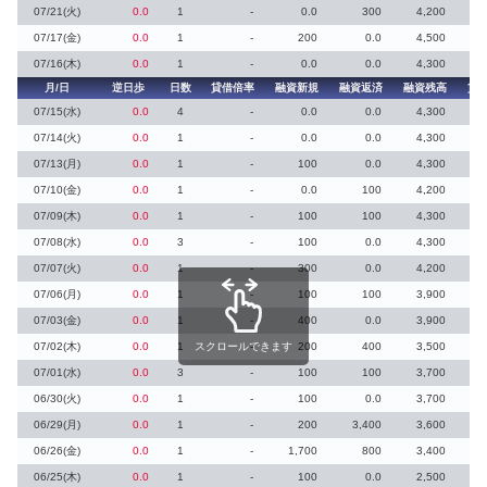
07/21(火)
0.0
1
-
0.0
300
4,200
07/17(金)
0.0
1
-
200
0.0
4,500
07/16(木)
0.0
1
-
0.0
0.0
4,300
月/日
逆日歩
日数
貸借倍率
融資新規
融資返済
融資残高
貸
07/15(水)
0.0
4
-
0.0
0.0
4,300
07/14(火)
0.0
1
-
0.0
0.0
4,300
07/13(月)
0.0
1
-
100
0.0
4,300
07/10(金)
0.0
1
-
0.0
100
4,200
07/09(木)
0.0
1
-
100
100
4,300
07/08(水)
0.0
3
-
100
0.0
4,300
07/07(火)
0.0
1
-
300
0.0
4,200
07/06(月)
0.0
1
-
100
100
3,900
07/03(金)
0.0
1
-
400
0.0
3,900
07/02(木)
0.0
1
スクロールできます
-
200
400
3,500
07/01(水)
0.0
3
-
100
100
3,700
06/30(火)
0.0
1
-
100
0.0
3,700
06/29(月)
0.0
1
-
200
3,400
3,600
06/26(金)
0.0
1
-
1,700
800
3,400
06/25(木)
0.0
1
-
100
0.0
2,500