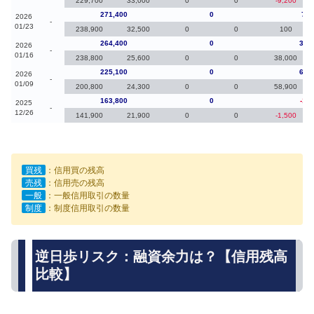
229,700
33,000
0
0
-9,200
271,400
0
7,0
2026
-
01/23
238,900
32,500
0
0
100
264,400
0
39,
2026
-
01/16
238,800
25,600
0
0
38,000
225,100
0
61,
2026
-
01/09
200,800
24,300
0
0
58,900
163,800
0
-1,8
2025
-
12/26
141,900
21,900
0
0
-1,500
買残
：信用買の残高
売残
：信用売の残高
一般
：一般信用取引の数量
制度
：制度信用取引の数量
逆日歩リスク：融資余力は？【信用残高
比較】