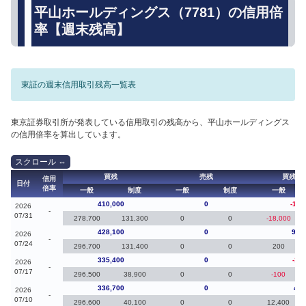
平山ホールディングス（7781）の信用倍
率【週末残高】
東証の週末信用取引残高一覧表
東京証券取引所が発表している信用取引の残高から、平山ホールディングス
の信用倍率を算出しています。
買残
売残
買残（
信用
日付
倍率
一般
制度
一般
制度
一般
410,000
0
-18,
2026
-
07/31
278,700
131,300
0
0
-18,000
428,100
0
92,
2026
-
07/24
296,700
131,400
0
0
200
335,400
0
-1,3
2026
-
07/17
296,500
38,900
0
0
-100
336,700
0
4,8
2026
-
07/10
296,600
40,100
0
0
12,400