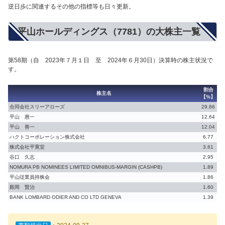
逆日歩に関連するその他の指標等も日々更新。
平山ホールディングス（7781）の大株主一覧
第58期（自 2023年７月１日 至 2024年６月30日）決算時の株主状況で
す。
割合
株主名
【%】
合同会社スリーアローズ
29.86
平山 惠一
12.64
平山 善一
12.04
ハクトコーポレーション株式会社
6.77
株式会社平寛堂
3.61
谷口 久志
2.95
NOMURA PB NOMINEES LIMITED OMNIBUS-MARGIN (CASHPB)
1.89
平山従業員持株会
1.86
殿岡 賢治
1.60
BANK LOMBARD ODIER AND CO LTD GENEVA
1.39