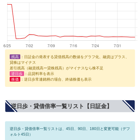
残高
：日証金の発表する貸借残高の数値をグラフ化、融資はプラス、
貸株はマイナス
差引残高（融資残高ー貸株残高）がマイナスなら株不足
逆日歩
：品貸料率を表示
株価
：逆日歩常連銘柄の場合、終値株価も表示
逆日歩・貸借倍率一覧リスト【日証金】
逆日歩・貸借倍率一覧リストは、45日、90日、180日と変更可能（デフ
ォルト45日）