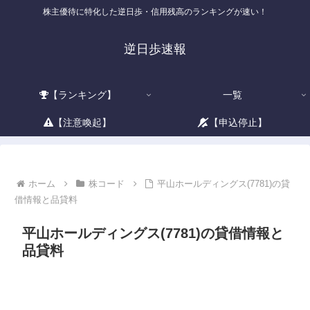
株主優待に特化した逆日歩・信用残高のランキングが速い！
逆日歩速報
【ランキング】
一覧
【注意喚起】
【申込停止】
ホーム
株コード
平山ホールディングス(7781)の貸
借情報と品貸料
平山ホールディングス(7781)の貸借情報と
品貸料