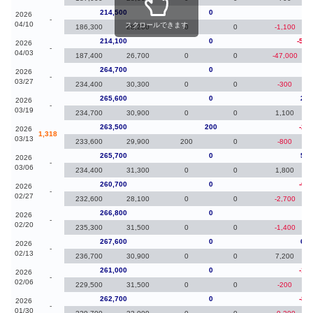
214,500
0
40
2026
-
04/10
スクロールできます
186,300
28,200
0
0
-1,100
214,100
0
-50,
2026
-
04/03
187,400
26,700
0
0
-47,000
264,700
0
-9
2026
-
03/27
234,400
30,300
0
0
-300
265,600
0
2,1
2026
-
03/19
234,700
30,900
0
0
1,100
263,500
200
-2,2
2026
1,318
03/13
233,600
29,900
200
0
-800
265,700
0
5,0
2026
-
03/06
234,400
31,300
0
0
1,800
260,700
0
-6,1
2026
-
02/27
232,600
28,100
0
0
-2,700
266,800
0
-8
2026
-
02/20
235,300
31,500
0
0
-1,400
267,600
0
6,6
2026
-
02/13
236,700
30,900
0
0
7,200
261,000
0
-1,7
2026
-
02/06
229,500
31,500
0
0
-200
262,700
0
-8,7
2026
-
01/30