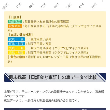
【日証金】
融資残高
：毎日発表される日証金の融資残高
貸株残高
：毎日発表される日証金の貸株残高（グラフではマイナス表
示）
【東証の週末残高】
買残・一般
：一般信用買い残高
買残・制度
：制度信用買い残高
売残・一般
：一般信用売り残高（グラフではマイナス表示）
売残・制度
：制度信用売り残高（グラフではマイナス表示）
│ 黄色の縦線
：最新日から180カレンダー日前（制度信用の建玉期限目
安）
週末残高【日証金と東証】の表データで比較
上記グラフ、平山ホールディングスの逆日歩チェックに欠かせない、週末残
高のデータです。
東証データは、一般信用と制度信用の残高の合計値です。