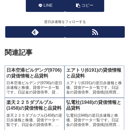
LINE
コピー
逆日歩速報をフォローする
関連記事
日本空港ビルデング(9706)
エアトリ(6191)の貸借情報
の貸借情報と品貸料
と品貸料
日本空港ビルデング(9706)の逆日
エアトリ(6191)の逆日歩速報と株
歩速報と株価、貸借データ一覧
価、貸借データ一覧です。日証
です。日証金の貸借倍率、貸借
金の貸借倍率、貸借残(信用買
残(信用買残、信用売残)、品貸料
残、信用売残)、品貸料(逆日
(逆日歩)、東証の週末残高、規制
歩)、東証の週末残高、規制(注意
楽天２２５ダブルブル
弘電社(1948)の貸借情報と
(注意喚起・申込停止)など、空売
喚起・申込停止)など、空売り関
(1458)の貸借情報と品貸料
品貸料
り関連情報を集計し、図解でわ
連情報を集計し、図解でわかり
楽天２２５ダブルブル(1458)の逆
弘電社(1948)の逆日歩速報と株
かりやすくまとめて掲載してい
やすくまとめて掲載していま
日歩速報と株価、貸借データ一
価、貸借データ一覧です。日証
ます。
す。
覧です。日証金の貸借倍率、貸
金の貸借倍率、貸借残(信用買
借残(信用買残、信用売残)、品貸
残、信用売残)、品貸料(逆日