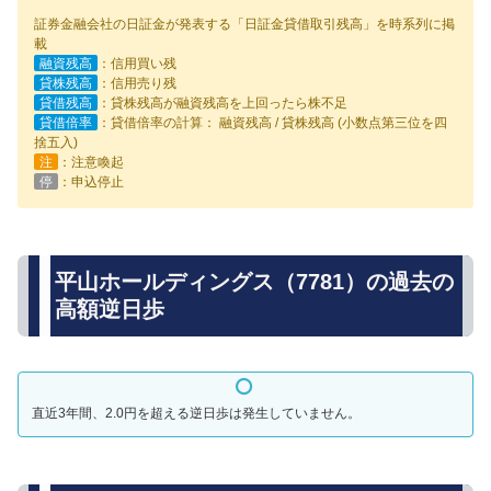
証券金融会社の日証金が発表する「日証金貸借取引残高」を時系列に掲
載
融資残高
：信用買い残
貸株残高
：信用売り残
貸借残高
：貸株残高が融資残高を上回ったら株不足
貸借倍率
：貸借倍率の計算： 融資残高 / 貸株残高 (小数点第三位を四
捨五入)
注
：注意喚起
停
：申込停止
平山ホールディングス（7781）の過去の
高額逆日歩
直近3年間、2.0円を超える逆日歩は発生していません。