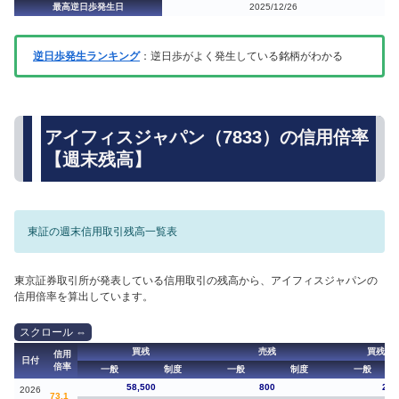
最高逆日歩発生日
2025/12/26
逆日歩発生ランキング
：逆日歩がよく発生している銘柄がわかる
アイフィスジャパン（7833）の信用倍率
【週末残高】
東証の週末信用取引残高一覧表
東京証券取引所が発表している信用取引の残高から、アイフィスジャパンの
信用倍率を算出しています。
買残
売残
買残（
信用
日付
倍率
一般
制度
一般
制度
一般
58,500
800
2,0
2026
73.1