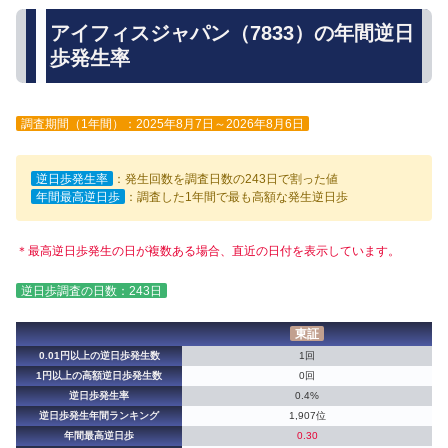
アイフィスジャパン（7833）の年間逆日
歩発生率
調査期間（1年間）：2025年8月7日～2026年8月6日
逆日歩発生率
：発生回数を調査日数の243日で割った値
年間最高逆日歩
：調査した1年間で最も高額な発生逆日歩
＊最高逆日歩発生の日が複数ある場合、直近の日付を表示しています。
逆日歩調査の日数：243日
東証
0.01円以上の逆日歩発生数
1回
1円以上の高額逆日歩発生数
0回
逆日歩発生率
0.4%
逆日歩発生年間ランキング
1,907位
年間最高逆日歩
0.30