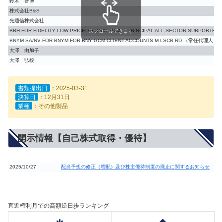
鈴木 智博
株式会社B&S
光通信株式会社
BBH FOR FIDELITY LOW-PRICED STOCK FUND（PRINCIPAL ALL SECTOR SUB
スクロールできます
BNYM SA/NV FOR BNYM FOR BNY GCM CLIENT ACCOUNTS M LSCB RD （常任代
大澤 由加子
大澤 弘毅
書類提出日
：2025-03-31
決算日
：12月31日
業種
：その他製品
開示情報【自己株式取得・優待】
2025/10/27
配当予想の修正（増配）及び株主優待制度の廃止に関するお知らせ
直近権利月での高額逆日歩ランキング