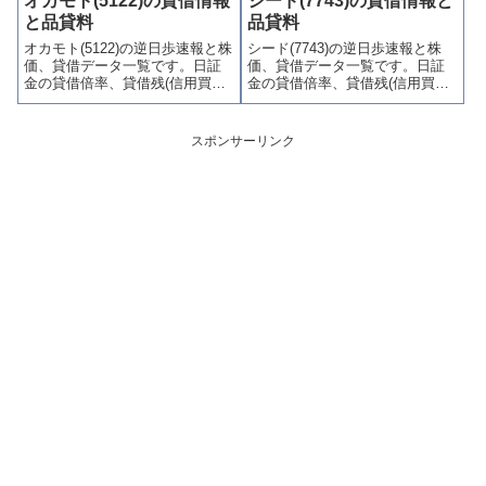
オカモト(5122)の貸借情報
シード(7743)の貸借情報と
喚起・申込停止)など、空売り関
喚起・申込停止)など、空売り関
と品貸料
品貸料
連情報を集計し、図解でわかり
連情報を集計し、図解でわかり
オカモト(5122)の逆日歩速報と株
シード(7743)の逆日歩速報と株
やすくまとめて掲載していま
やすくまとめて掲載していま
価、貸借データ一覧です。日証
価、貸借データ一覧です。日証
す。
す。
金の貸借倍率、貸借残(信用買
金の貸借倍率、貸借残(信用買
残、信用売残)、品貸料(逆日
残、信用売残)、品貸料(逆日
歩)、東証の週末残高、規制(注意
歩)、東証の週末残高、規制(注意
喚起・申込停止)など、空売り関
喚起・申込停止)など、空売り関
スポンサーリンク
連情報を集計し、図解でわかり
連情報を集計し、図解でわかり
やすくまとめて掲載していま
やすくまとめて掲載していま
す。
す。