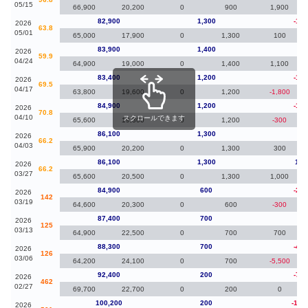
05/15
66,900
20,200
0
900
1,900
82,900
1,300
-1,0
2026
63.8
05/01
65,000
17,900
0
1,300
100
83,900
1,400
50
2026
59.9
04/24
64,900
19,000
0
1,400
1,100
83,400
1,200
-1,5
2026
69.5
04/17
63,800
19,600
0
1,200
-1,800
84,900
1,200
-1,2
2026
70.8
04/10
スクロールできます
65,600
19,300
0
1,200
-300
86,100
1,300
0
2026
66.2
04/03
65,900
20,200
0
1,300
300
86,100
1,300
1,2
2026
66.2
03/27
65,600
20,500
0
1,300
1,000
84,900
600
-2,5
2026
142
03/19
64,600
20,300
0
600
-300
87,400
700
-90
2026
125
03/13
64,900
22,500
0
700
700
88,300
700
-4,1
2026
126
03/06
64,200
24,100
0
700
-5,500
92,400
200
-7,8
2026
462
02/27
69,700
22,700
0
200
0
100,200
200
-18,
2026