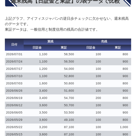
週末残高【日証金と東証】の表データで比較
上記グラフ、アイフィスジャパンの逆日歩チェックに欠かせない、週末残高
のデータです。
東証データは、一般信用と制度信用の残高の合計値です。
買残
売残
日付
日証金
東証
日証金
東証
2026/07/31
1,100
58,500
100
800
2026/07/24
1,100
56,500
100
900
2026/07/17
1,200
54,000
100
800
2026/07/10
1,100
52,800
100
900
2026/07/03
1,600
50,600
100
800
2026/06/26
3,400
51,600
100
900
2026/06/19
3,400
54,700
200
800
2026/06/12
3,600
50,700
100
900
2026/06/05
3,500
53,500
100
900
2026/05/29
3,600
49,100
100
800
2026/05/22
3,200
87,100
100
1,000
2026/05/15
3,600
87,100
100
900