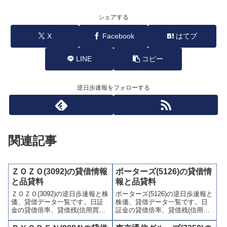
シェアする
X
Facebook
はてブ
LINE
コピー
逆日歩速報をフォローする
関連記事
ＺＯＺＯ(3092)の貸借情報
ポーターズ(5126)の貸借情
と品貸料
報と品貸料
ＺＯＺＯ(3092)の逆日歩速報と株
ポーターズ(5126)の逆日歩速報と
価、貸借データ一覧です。日証
株価、貸借データ一覧です。日
金の貸借倍率、貸借残(信用買
証金の貸借倍率、貸借残(信用買
残、信用売残)、品貸料(逆日
残、信用売残)、品貸料(逆日
歩)、東証の週末残高、規制(注意
歩)、東証の週末残高、規制(注意