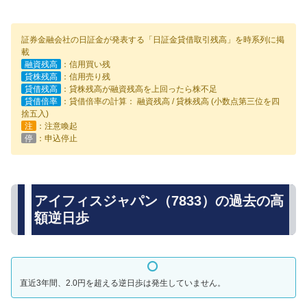
証券金融会社の日証金が発表する「日証金貸借取引残高」を時系列に掲
載
融資残高
：信用買い残
貸株残高
：信用売り残
貸借残高
：貸株残高が融資残高を上回ったら株不足
貸借倍率
：貸借倍率の計算： 融資残高 / 貸株残高 (小数点第三位を四
捨五入)
注
：注意喚起
停
：申込停止
アイフィスジャパン（7833）の過去の高
額逆日歩
直近3年間、2.0円を超える逆日歩は発生していません。