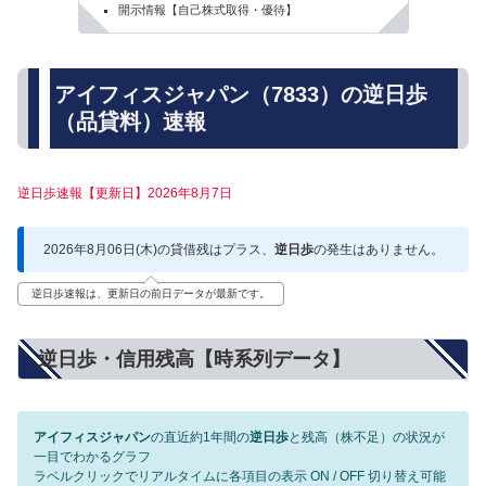
開示情報【自己株式取得・優待】
アイフィスジャパン（7833）の逆日歩
（品貸料）速報
逆日歩速報【更新日】2026年8月7日
2026年8月06日(木)の貸借残はプラス、
逆日歩
の発生はありません。
逆日歩速報は、更新日の前日データが最新です。
逆日歩・信用残高【時系列データ】
アイフィスジャパン
の直近約1年間の
逆日歩
と残高（株不足）の状況が
一目でわかるグラフ
ラベルクリックでリアルタイムに各項目の表示 ON / OFF 切り替え可能