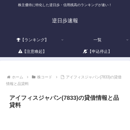
株主優待に特化した逆日歩・信用残高のランキングが速い！
逆日歩速報
【ランキング】
一覧
【注意喚起】
【申込停止】
ホーム
株コード
アイフィスジャパン(7833)の貸借
情報と品貸料
アイフィスジャパン(7833)の貸借情報と品
貸料