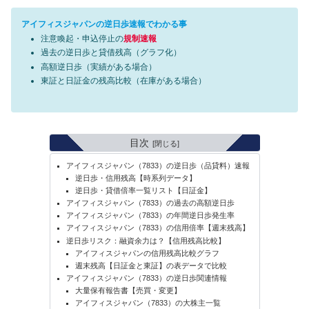
アイフィスジャパンの逆日歩速報でわかる事
注意喚起・申込停止の
規制速報
過去の逆日歩と貸借残高（グラフ化）
高額逆日歩（実績がある場合）
東証と日証金の残高比較（在庫がある場合）
目次
アイフィスジャパン（7833）の逆日歩（品貸料）速報
逆日歩・信用残高【時系列データ】
逆日歩・貸借倍率一覧リスト【日証金】
アイフィスジャパン（7833）の過去の高額逆日歩
アイフィスジャパン（7833）の年間逆日歩発生率
アイフィスジャパン（7833）の信用倍率【週末残高】
逆日歩リスク：融資余力は？【信用残高比較】
アイフィスジャパンの信用残高比較グラフ
週末残高【日証金と東証】の表データで比較
アイフィスジャパン（7833）の逆日歩関連情報
大量保有報告書【売買・変更】
アイフィスジャパン（7833）の大株主一覧