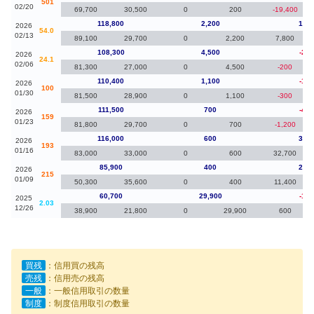
501
02/20
69,700
30,500
0
200
-19,400
118,800
2,200
10,5
2026
54.0
02/13
89,100
29,700
0
2,200
7,800
108,300
4,500
-2,1
2026
24.1
02/06
81,300
27,000
0
4,500
-200
110,400
1,100
-1,1
2026
100
01/30
81,500
28,900
0
1,100
-300
111,500
700
-4,5
2026
159
01/23
81,800
29,700
0
700
-1,200
116,000
600
30,1
2026
193
01/16
83,000
33,000
0
600
32,700
85,900
400
25,2
2026
215
01/09
50,300
35,600
0
400
11,400
60,700
29,900
-1,9
2025
2.03
12/26
38,900
21,800
0
29,900
600
買残
：信用買の残高
売残
：信用売の残高
一般
：一般信用取引の数量
制度
：制度信用取引の数量