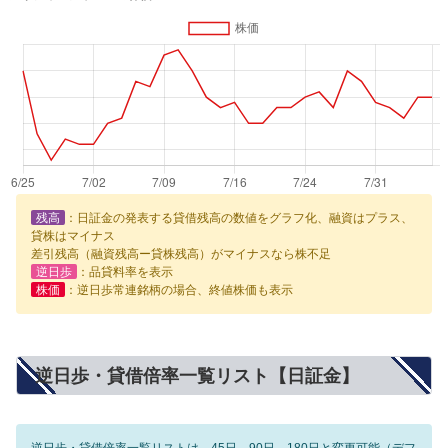
残高
：日証金の発表する貸借残高の数値をグラフ化、融資はプラス、
貸株はマイナス
差引残高（融資残高ー貸株残高）がマイナスなら株不足
逆日歩
：品貸料率を表示
株価
：逆日歩常連銘柄の場合、終値株価も表示
逆日歩・貸借倍率一覧リスト【日証金】
逆日歩・貸借倍率一覧リストは、45日、90日、180日と変更可能（デフ