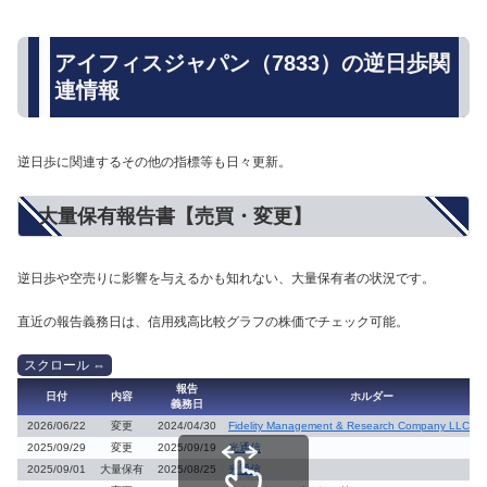
アイフィスジャパン（7833）の逆日歩関
連情報
逆日歩に関連するその他の指標等も日々更新。
大量保有報告書【売買・変更】
逆日歩や空売りに影響を与えるかも知れない、大量保有者の状況です。
直近の報告義務日は、信用残高比較グラフの株価でチェック可能。
報告
日付
内容
ホルダー
義務日
2026/06/22
変更
2024/04/30
Fidelity Management & Research Company LLC 他
2025/09/29
変更
2025/09/19
光通信
2025/09/01
大量保有
2025/08/25
光通信