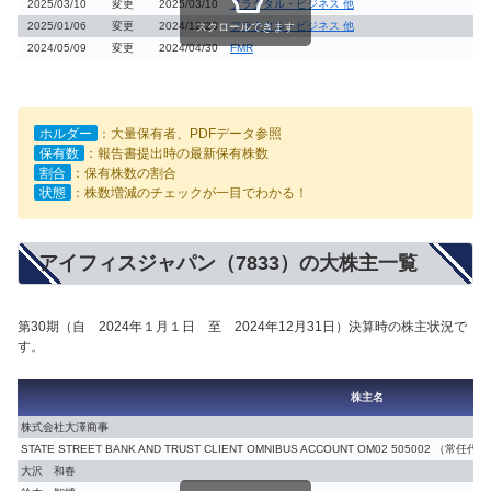
2025/03/10
変更
2025/03/10
フラクタル・ビジネス 他
2025/01/06
変更
2024/12/23
フラクタル・ビジネス 他
スクロールできます
2024/05/09
変更
2024/04/30
FMR
ホルダー
：大量保有者、PDFデータ参照
保有数
：報告書提出時の最新保有株数
割合
：保有株数の割合
状態
：株数増減のチェックが一目でわかる！
アイフィスジャパン（7833）の大株主一覧
第30期（自 2024年１月１日 至 2024年12月31日）決算時の株主状況で
す。
株主名
株式会社大澤商事
STATE STREET BANK AND TRUST CLIENT OMNIBUS ACCOUNT OM02 50500
大沢 和春