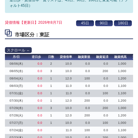
ォルト45日）
貸借情報【更新日】2026年8月7日
市場区分：東証
月/日
逆日歩
日数
貸借倍率
融資新規
融資返済
融資残高
貸
08/06(木)
0.0
2
10.0
0.0
0.0
1,000
08/05(水)
0.0
3
10.0
0.0
200
1,000
08/04(火)
0.0
1
12.0
100
0.0
1,200
08/03(月)
0.0
1
11.0
0.0
0.0
1,100
07/31(金)
0.0
1
11.0
0.0
100
1,100
07/30(木)
0.0
1
12.0
200
0.0
1,200
07/29(水)
0.0
3
10.0
0.0
200
1,000
07/28(火)
0.0
1
12.0
200
0.0
1,200
07/27(月)
0.0
1
10.0
0.0
100
1,000
07/24(金)
0.0
11.0
100
0.0
1,100
07/23(木)
0.0
1
10.0
0.0
200
1,000