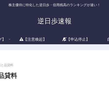
株主優待に特化した逆日歩・信用残高のランキングが速い！
逆日歩速報
グ】
【注意喚起】
【申込停止】
情報と品貸料
と品貸料