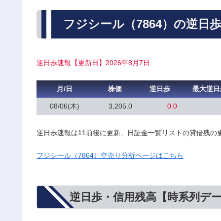
フジシール（7864）の逆日
逆日歩速報【更新日】2026年8月7日
月/日
株価
逆日歩
最大逆日
08/06(木)
3,205.0
0.0
逆日歩速報は11前後に更新、日証金一覧リストの貸借残の
フジシール（7864）空売り分析ページはこちら
逆日歩・信用残高【時系列デ