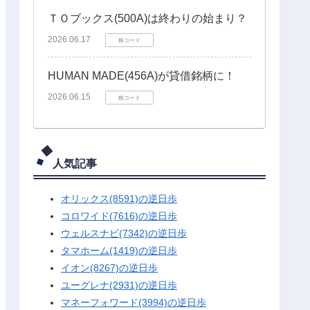
ＴＯブックス(500A)は終わりの始まり？
2026.06.17
株コード
HUMAN MADE(456A)が貸借銘柄に！
2026.06.15
株コード
人気記事
オリックス(8591)の逆日歩
コロワイド(7616)の逆日歩
ウェルスナビ(7342)の逆日歩
タマホーム(1419)の逆日歩
イオン(8267)の逆日歩
ユーグレナ(2931)の逆日歩
マネーフォワード(3994)の逆日歩