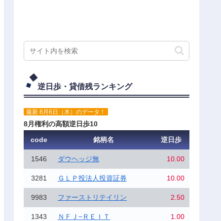
逆日歩・貸借残ランキング
最新 8月6日（木）のデータ！
8月権利の高額逆日歩10
code
銘柄名
逆日歩
1546
ダウヘッジ無
10.00
3281
ＧＬＰ投法人投資証券
10.00
9983
ファーストリテイリン
2.50
1343
ＮＦＪ−ＲＥＩＴ
1.00