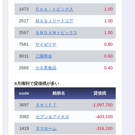
1473
Ｏｎｅ・トピックス
1.00
2517
ＭＸＳＪリートコア
1.00
2557
ＳＭＤＡＭトピックス
1.00
7581
サイゼリヤ
0.80
8011
三陽商会
0.60
2669
カネ美食品
0.40
8月権利で貸借残が多い
code
銘柄名
貸借残
3697
ＳＨＩＦＴ
-1,097,700
3382
セブン＆アイＨＤ
-403,100
1419
タマホーム
-316,100