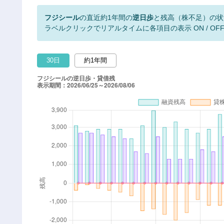
フジシール
の直近約1年間の
逆日歩
と残高（株不足）の状
ラベルクリックでリアルタイムに各項目の表示 ON / OF
30日
約1年間