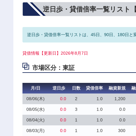
逆日歩・貸借倍率一覧リスト
逆日歩・貸借倍率一覧リストは、45日、90日、180日と
貸借情報【更新日】2026年8月7日
市場区分：東証
月/日
逆日歩
日数
貸借倍率
融資新規
融
08/06(木)
0.0
2
1.0
1,200
08/05(水)
0.0
3
1.0
0.0
08/04(火)
0.0
1
1.0
0.0
08/03(月)
0.0
1
1.0
300