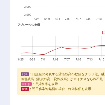
：日証金の発表する貸借残高の数値をグラフ化、融
残高
差引残高（融資残高ー貸株残高）がマイナスなら株不足
：品貸料率を表示
逆日歩
：逆日歩常連銘柄の場合、終値株価も表示
株価