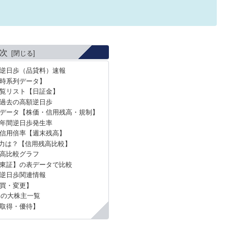
次
の逆日歩（品貸料）速報
時系列データ】
覧リスト【日証金】
の過去の高額逆日歩
データ【株価・信用残高・規制】
の年間逆日歩発生率
の信用倍率【週末残高】
力は？【信用残高比較】
高比較グラフ
東証】の表データで比較
の逆日歩関連情報
買・変更】
）の大株主一覧
取得・優待】