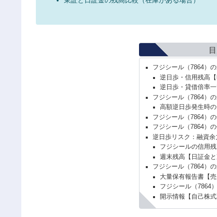
目
フジシール（7864）
逆日歩・信用残高【
逆日歩・貸借倍率一
フジシール（7864）
高額逆日歩発生時の
フジシール（7864）
フジシール（7864）
逆日歩リスク：融資余
フジシールの信用残
週末残高【日証金と
フジシール（7864）
大量保有報告書【売
フジシール（7864
開示情報【自己株式