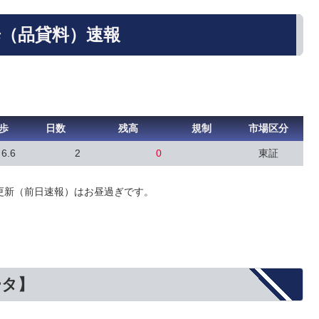
歩（品貸料）速報
歩
日数
残高
規制
市場区分
6.6
2
0
東証
更新（前日速報）はお昼過ぎです。
ータ】