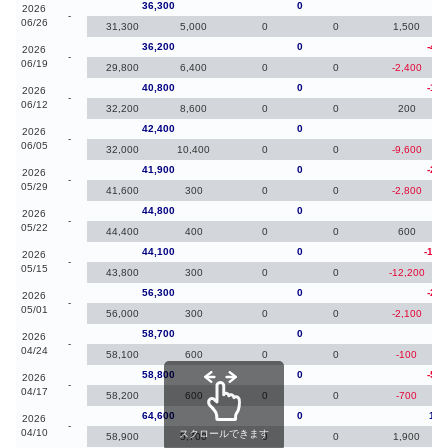
36,300
0
10
2026
-
06/26
31,300
5,000
0
0
1,500
36,200
0
-4,6
2026
-
06/19
29,800
6,400
0
0
-2,400
40,800
0
-1,6
2026
-
06/12
32,200
8,600
0
0
200
42,400
0
50
2026
-
06/05
32,000
10,400
0
0
-9,600
41,900
0
-2,9
2026
-
05/29
41,600
300
0
0
-2,800
44,800
0
70
2026
-
05/22
44,400
400
0
0
600
44,100
0
-12,
2026
-
05/15
43,800
300
0
0
-12,200
56,300
0
-2,4
2026
-
05/01
56,000
300
0
0
-2,100
58,700
0
-10
2026
-
04/24
58,100
600
0
0
-100
58,800
0
-5,8
2026
-
04/17
58,200
600
0
0
-700
64,600
0
1,1
2026
-
04/10
スクロールできます
58,900
5,700
0
0
1,900