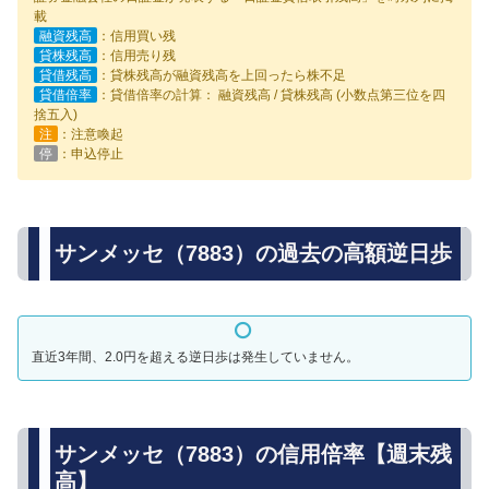
載
融資残高
：信用買い残
貸株残高
：信用売り残
貸借残高
：貸株残高が融資残高を上回ったら株不足
貸借倍率
：貸借倍率の計算： 融資残高 / 貸株残高 (小数点第三位を四
捨五入)
注
：注意喚起
停
：申込停止
サンメッセ（7883）の過去の高額逆日歩
直近3年間、2.0円を超える逆日歩は発生していません。
サンメッセ（7883）の信用倍率【週末残
高】