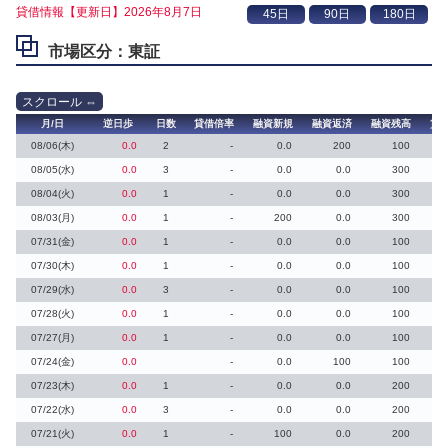
貸借情報【更新日】2026年8月7日
市場区分：東証
月/日
逆日歩
日数
貸借倍率
融資新規
融資返済
融資残高
貸
08/06(木)
0.0
2
-
0.0
200
100
08/05(水)
0.0
3
-
0.0
0.0
300
08/04(火)
0.0
1
-
0.0
0.0
300
08/03(月)
0.0
1
-
200
0.0
300
07/31(金)
0.0
1
-
0.0
0.0
100
07/30(木)
0.0
1
-
0.0
0.0
100
07/29(水)
0.0
3
-
0.0
0.0
100
07/28(火)
0.0
1
-
0.0
0.0
100
07/27(月)
0.0
1
-
0.0
0.0
100
07/24(金)
0.0
-
0.0
100
100
07/23(木)
0.0
1
-
0.0
0.0
200
07/22(水)
0.0
3
-
0.0
0.0
200
07/21(火)
0.0
1
-
100
0.0
200