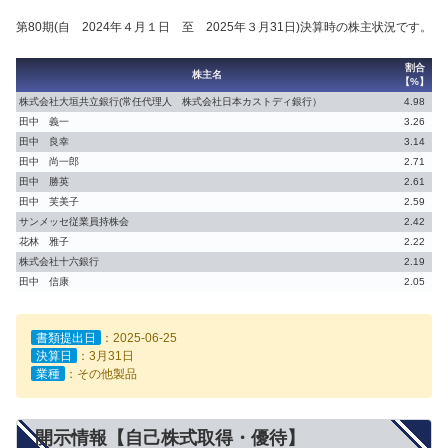
第80期(自 2024年４月１日 至 2025年３月31日)決算時の株主状況です。
割合
株主名
【%】
株式会社大垣共立銀行(常任代理人 株式会社日本カストディ銀行）
4.98
田中 義一
3.26
田中 良幸
3.14
田中 尚一郎
2.71
田中 勝英
2.61
田中 芙美子
2.59
サンメッセ従業員持株会
2.42
花林 雅子
2.22
株式会社十六銀行
2.19
田中 信康
2.05
書類提出日
：2025-06-25
決算日
：3月31日
業種
：その他製品
開示情報【自己株式取得・優待】