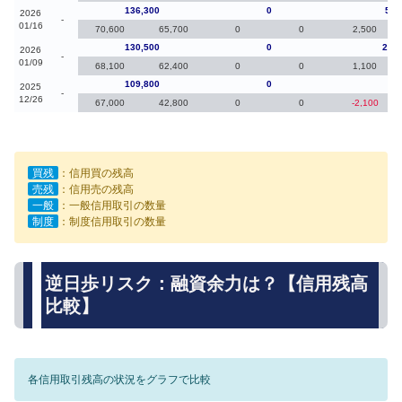
136,300
0
5,8
2026
-
01/16
70,600
65,700
0
0
2,500
130,500
0
20,7
2026
-
01/09
68,100
62,400
0
0
1,100
109,800
0
80
2025
-
12/26
67,000
42,800
0
0
-2,100
買残
：信用買の残高
売残
：信用売の残高
一般
：一般信用取引の数量
制度
：制度信用取引の数量
逆日歩リスク：融資余力は？【信用残高
比較】
各信用取引残高の状況をグラフで比較