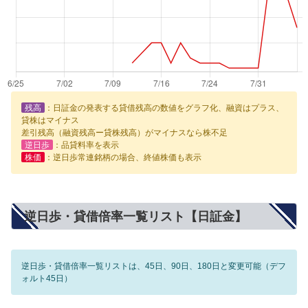
残高
：日証金の発表する貸借残高の数値をグラフ化、融資はプラス、
貸株はマイナス
差引残高（融資残高ー貸株残高）がマイナスなら株不足
逆日歩
：品貸料率を表示
株価
：逆日歩常連銘柄の場合、終値株価も表示
逆日歩・貸借倍率一覧リスト【日証金】
逆日歩・貸借倍率一覧リストは、45日、90日、180日と変更可能（デフ
ォルト45日）