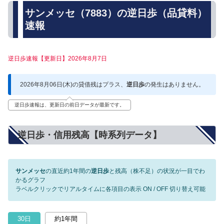
サンメッセ（7883）の逆日歩（品貸料）
速報
逆日歩速報【更新日】2026年8月7日
2026年8月06日(木)の貸借残はプラス、
逆日歩
の発生はありません。
逆日歩速報は、更新日の前日データが最新です。
逆日歩・信用残高【時系列データ】
サンメッセ
の直近約1年間の
逆日歩
と残高（株不足）の状況が一目でわ
かるグラフ
ラベルクリックでリアルタイムに各項目の表示 ON / OFF 切り替え可能
30日
約1年間