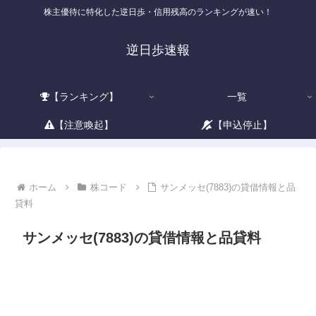
株主優待に特化した逆日歩・信用残高のランキングが速い！
逆日歩速報
【ランキング】
一覧
【注意喚起】
【申込停止】
ホーム
株コード
サンメッセ(7883)の貸借情報と品
貸料
サンメッセ(7883)の貸借情報と品貸料