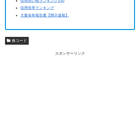
信用買い残ランキング100
信用倍率ランキング
大量保有報告書【開示速報】
株コード
スポンサーリンク