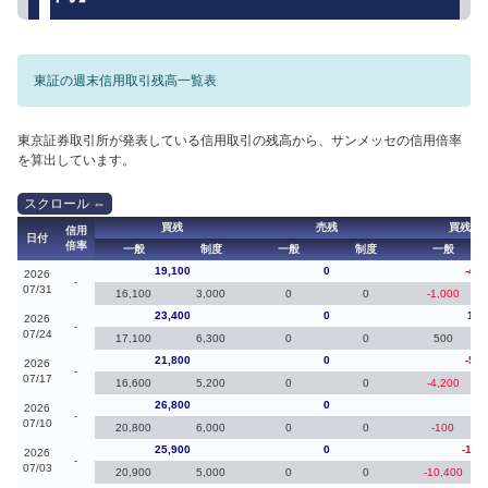
東証の週末信用取引残高一覧表
東京証券取引所が発表している信用取引の残高から、サンメッセの信用倍率
を算出しています。
買残
売残
買残（
信用
日付
倍率
一般
制度
一般
制度
一般
19,100
0
-4,3
2026
-
07/31
16,100
3,000
0
0
-1,000
23,400
0
1,6
2026
-
07/24
17,100
6,300
0
0
500
21,800
0
-5,0
2026
-
07/17
16,600
5,200
0
0
-4,200
26,800
0
90
2026
-
07/10
20,800
6,000
0
0
-100
25,900
0
-10,
2026
-
07/03
20,900
5,000
0
0
-10,400