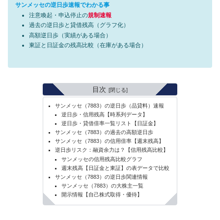
サンメッセの逆日歩速報でわかる事
注意喚起・申込停止の
規制速報
過去の逆日歩と貸借残高（グラフ化）
高額逆日歩（実績がある場合）
東証と日証金の残高比較（在庫がある場合）
目次
サンメッセ（7883）の逆日歩（品貸料）速報
逆日歩・信用残高【時系列データ】
逆日歩・貸借倍率一覧リスト【日証金】
サンメッセ（7883）の過去の高額逆日歩
サンメッセ（7883）の信用倍率【週末残高】
逆日歩リスク：融資余力は？【信用残高比較】
サンメッセの信用残高比較グラフ
週末残高【日証金と東証】の表データで比較
サンメッセ（7883）の逆日歩関連情報
サンメッセ（7883）の大株主一覧
開示情報【自己株式取得・優待】