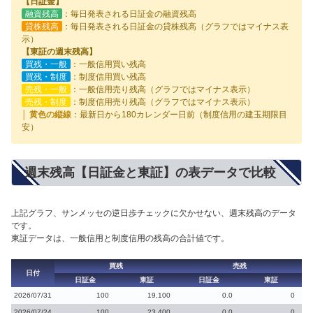
【日証金】
融資残高
：毎日発表される日証金の融資残高
貸株残高
：毎日発表される日証金の貸株残高（グラフではマイナス表
示）
【東証の週末残高】
買残・一般
：一般信用買い残高
買残・制度
：制度信用買い残高
売残・一般
：一般信用売り残高（グラフではマイナス表示）
売残・制度
：制度信用売り残高（グラフではマイナス表示）
│ 黄色の縦線
：最新日から180カレンダー日前（制度信用の建玉期限目
安）
週末残高【日証金と東証】の表データで比較
上記グラフ、サンメッセの逆日歩チェックに欠かせない、週末残高のデータ
です。
東証データは、一般信用と制度信用の残高の合計値です。
買残
売残
日付
日証金
東証
日証金
東証
2026/07/31
100
19,100
0.0
0
2026/07/24
100
23,400
0.0
0