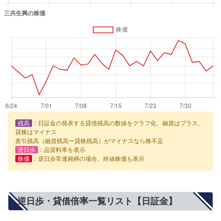
残高
：日証金の発表する貸借残高の数値をグラフ化、融資はプラス、
貸株はマイナス
差引残高（融資残高ー貸株残高）がマイナスなら株不足
逆日歩
：品貸料率を表示
株価
：逆日歩常連銘柄の場合、終値株価も表示
逆日歩・貸借倍率一覧リスト【日証金】