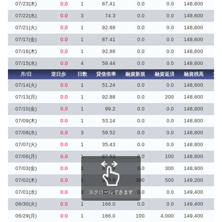
07/23(木)
0.0
1
87.41
0.0
0.0
148,600
07/22(水)
0.0
3
74.3
0.0
0.0
148,600
07/21(火)
0.0
1
92.88
0.0
0.0
148,600
07/17(金)
0.0
1
87.41
0.0
0.0
148,600
07/16(木)
0.0
1
92.88
0.0
0.0
148,600
07/15(水)
0.0
4
59.44
0.0
0.0
148,600
月/日
逆日歩
日数
貸借倍率
融資新規
融資返済
融資残高
貸
07/14(火)
0.0
1
51.24
0.0
0.0
148,600
1
07/13(月)
0.0
1
92.88
0.0
200
148,600
07/10(金)
0.0
1
99.2
0.0
0.0
148,800
07/09(木)
0.0
1
53.14
0.0
0.0
148,800
07/08(水)
0.0
3
59.52
0.0
0.0
148,800
07/07(火)
0.0
1
35.43
0.0
0.0
148,800
2
07/06(月)
0.0
1
87.53
0.0
100
148,800
07/03(金)
0.0
1
87.59
0.0
300
148,900
1
07/02(木)
0.0
1
373.0
300
500
149,200
07/01(水)
0.0
3
スクロールできます
135.82
0.0
0.0
149,400
06/30(火)
0.0
1
166.0
0.0
0.0
149,400
06/29(月)
0.0
1
166.0
100
4,000
149,400