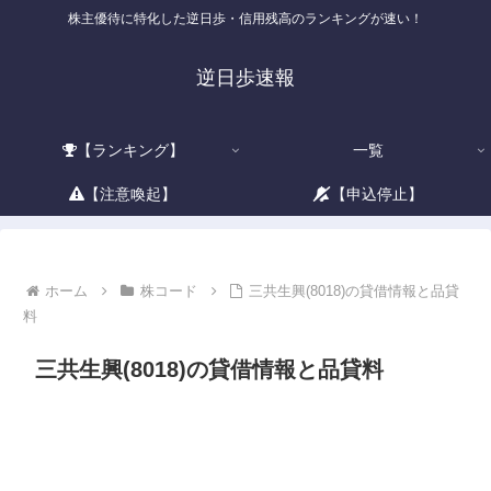
株主優待に特化した逆日歩・信用残高のランキングが速い！
逆日歩速報
【ランキング】
一覧
【注意喚起】
【申込停止】
ホーム
株コード
三共生興(8018)の貸借情報と品貸
料
三共生興(8018)の貸借情報と品貸料