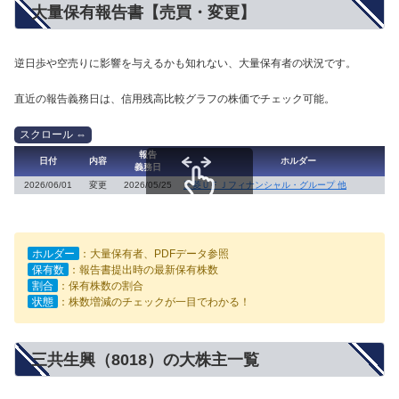
大量保有報告書【売買・変更】
逆日歩や空売りに影響を与えるかも知れない、大量保有者の状況です。
直近の報告義務日は、信用残高比較グラフの株価でチェック可能。
報告
日付
内容
ホルダー
義務日
2026/06/01
変更
2026/05/25
三菱ＵＦＪフィナンシャル・グループ 他
スクロールできます
ホルダー
：大量保有者、PDFデータ参照
保有数
：報告書提出時の最新保有株数
割合
：保有株数の割合
状態
：株数増減のチェックが一目でわかる！
三共生興（8018）の大株主一覧