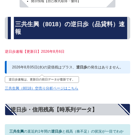
開示情報【自己株式取得・優待】
三共生興（8018）の逆日歩（品貸料）速
報
逆日歩速報【更新日】2026年8月6日
2026年8月05日(水)の貸借残はプラス、
逆日歩
の発生はありません。
逆日歩速報は、更新日の前日データが最新です。
三共生興（8018）空売り分析ページはこちら
逆日歩・信用残高【時系列データ】
三共生興
の直近約1年間の
逆日歩
と残高（株不足）の状況が一目でわか