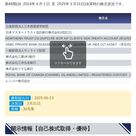
第88期(自 2024年４月１日 至 2025年３月31日)決算時の株主状況です。
株主名
公益財団法人三木瀧蔵奨学財団
日本マスタートラスト信託銀行株式会社(信託口)
NORTHERN TRUST CO.(AVFC) RE IEDP AIF CLIENTS NON TREATY ACCOUNT (
HSBC PRIVATE BANK (SUISSE) SA GENEVA－SEGREG UK IND1 CLT ASSET 
一般財団法人サンライズ財団
株式会社三菱UFJ銀行
株式会社三井住友銀行
スクロールできます
株式会社りそな銀行
ROYAL BANK OF CANADA (CHANNEL ISLANDS) LIMITED－REGISTERED C
レンゴー株式会社
書類提出日
：2025-06-23
決算日
：3月31日
業種
：卸売業
開示情報【自己株式取得・優待】