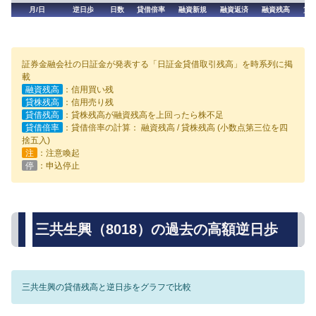
月/日
逆日歩
日数
貸借倍率
融資新規
融資返済
融資残高
貸
証券金融会社の日証金が発表する「日証金貸借取引残高」を時系列に掲
載
融資残高
：信用買い残
貸株残高
：信用売り残
貸借残高
：貸株残高が融資残高を上回ったら株不足
貸借倍率
：貸借倍率の計算： 融資残高 / 貸株残高 (小数点第三位を四
捨五入)
注
：注意喚起
停
：申込停止
三共生興（8018）の過去の高額逆日歩
三共生興の貸借残高と逆日歩をグラフで比較