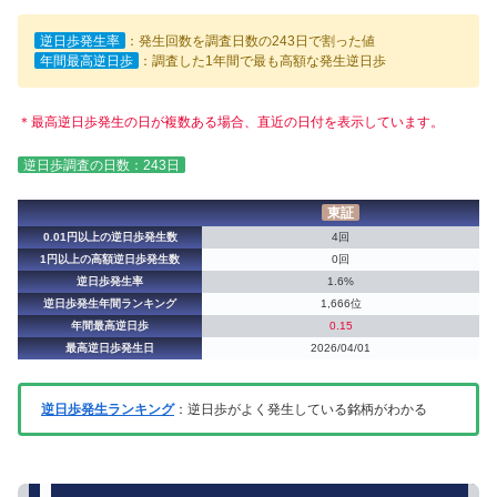
逆日歩発生率
：発生回数を調査日数の243日で割った値
年間最高逆日歩
：調査した1年間で最も高額な発生逆日歩
＊最高逆日歩発生の日が複数ある場合、直近の日付を表示しています。
逆日歩調査の日数：243日
東証
0.01円以上の逆日歩発生数
4回
1円以上の高額逆日歩発生数
0回
逆日歩発生率
1.6%
逆日歩発生年間ランキング
1,666位
年間最高逆日歩
0.15
最高逆日歩発生日
2026/04/01
逆日歩発生ランキング
：逆日歩がよく発生している銘柄がわかる