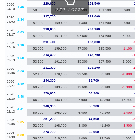
220,600
152,500
2,9
2026
1.45
04/10
スクロールできます
58,800
161,800
1,300
151,200
900
217,700
163,000
-90
2026
1.34
04/03
57,900
159,800
1,400
161,600
900
218,600
262,100
7,1
2026
0.83
03/27
57,000
161,600
97,600
164,500
5,000
211,500
182,800
-2,9
2026
1.16
03/19
52,000
159,500
47,300
135,500
-1,100
214,400
142,700
-16,
2026
1.50
03/13
53,100
161,300
35,300
107,400
1,000
231,300
103,200
-13,
2026
2.24
03/06
52,100
179,200
22,500
80,700
-8,800
244,300
62,700
-6,5
2026
3.90
02/27
60,900
183,400
12,600
50,100
-5,300
250,800
56,300
4,5
2026
4.46
02/20
66,200
184,600
7,000
49,300
15,300
246,300
55,900
-4,9
2026
4.41
02/13
50,900
195,400
6,600
49,300
-1,600
251,200
44,500
-23,
2026
5.65
02/06
52,500
198,700
3,300
41,200
-3,500
274,700
30,900
8,8
2026
8.89
01/30
56,000
218,700
1,400
29,500
4,600