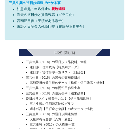
三共生興の逆日歩速報でわかる事
注意喚起・申込停止の
規制速報
過去の逆日歩と貸借残高（グラフ化）
高額逆日歩（実績がある場合）
東証と日証金の残高比較（在庫がある場合）
目次
三共生興（8018）の逆日歩（品貸料）速報
逆日歩・信用残高【時系列データ】
逆日歩・貸借倍率一覧リスト【日証金】
三共生興（8018）の過去の高額逆日歩
高額逆日歩発生時のデータ【株価・信用残高・規制】
三共生興（8018）の年間逆日歩発生率
三共生興（8018）の信用倍率【週末残高】
逆日歩リスク：融資余力は？【信用残高比較】
三共生興の信用残高比較グラフ
週末残高【日証金と東証】の表データで比較
三共生興（8018）の逆日歩関連情報
大量保有報告書【売買・変更】
三共生興（8018）の大株主一覧