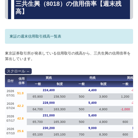
三共生興（8018）の信用倍率【週末残
高】
東証の週末信用取引残高一覧表
東京証券取引所が発表している信用取引の残高から、三共生興の信用倍率を
算出しています。
買残
売残
買残（
信用
日付
倍率
一般
制度
一般
制度
一般
224,400
4,400
-3,6
2026
51.0
07/31
65,900
158,500
500
3,900
1,200
228,000
5,400
-3,0
2026
42.2
07/24
64,700
163,300
500
4,900
-1,000
231,000
5,400
80
2026
42.8
07/17
65,700
165,300
500
4,900
600
230,200
9,000
1,0
2026
25.6
07/10
65,100
165,100
700
8,300
600