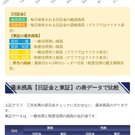
【日証金】
融資残高
：毎日発表される日証金の融資残高
貸株残高
：毎日発表される日証金の貸株残高（グラフではマイナス表
示）
【東証の週末残高】
買残・一般
：一般信用買い残高
買残・制度
：制度信用買い残高
売残・一般
：一般信用売り残高（グラフではマイナス表示）
売残・制度
：制度信用売り残高（グラフではマイナス表示）
│ 黄色の縦線
：最新日から180カレンダー日前（制度信用の建玉期限目
安）
週末残高【日証金と東証】の表データで比較
上記グラフ、三共生興の逆日歩チェックに欠かせない、週末残高のデータで
す。
東証データは、一般信用と制度信用の残高の合計値です。
買残
売残
日付
日証金
東証
日証金
東証