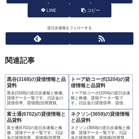
LINE
コピー
逆日歩速報をフォローする
関連記事
黒谷(3168)の貸借情報と品
トーア紡コーポ(3204)の貸
貸料
借情報と品貸料
黒谷(3168)の逆日歩速報と株価、
トーア紡コーポ(3204)の逆日歩速
貸借データ一覧です。日証金の
報と株価、貸借データ一覧で
貸借倍率、貸借残(信用買残、信
す。日証金の貸借倍率、貸借残
用売残)、品貸料(逆日歩)、東証
(信用買残、信用売残)、品貸料
の週末残高、規制(注意喚起・申
(逆日歩)、東証の週末残高、規制
富士通(6702)の貸借情報と
ネクソン(3659)の貸借情報
込停止)など、空売り関連情報を
(注意喚起・申込停止)など、空売
品貸料
と品貸料
集計し、図解でわかりやすくま
り関連情報を集計し、図解でわ
富士通(6702)の逆日歩速報と株
ネクソン(3659)の逆日歩速報と株
とめて掲載しています。
かりやすくまとめて掲載してい
価、貸借データ一覧です。日証
価、貸借データ一覧です。日証
ます。
金の貸借倍率、貸借残(信用買
金の貸借倍率、貸借残(信用買