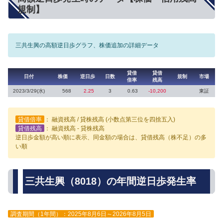
規制】
三共生興の高額逆日歩グラフ、株価追加の詳細データ
貸借
貸借
日付
株価
逆日歩
日数
規制
市場
倍率
残高
2023/3/29(水)
568
2.25
3
0.63
-10,200
東証
貸借倍率
： 融資残高 / 貸株残高 (小数点第三位を四捨五入)
貸借残高
： 融資残高 - 貸株残高
逆日歩金額が高い順に表示、同金額の場合は、貸借残高（株不足）の多
い順
三共生興（8018）の年間逆日歩発生率
調査期間（1年間）：2025年8月6日～2026年8月5日