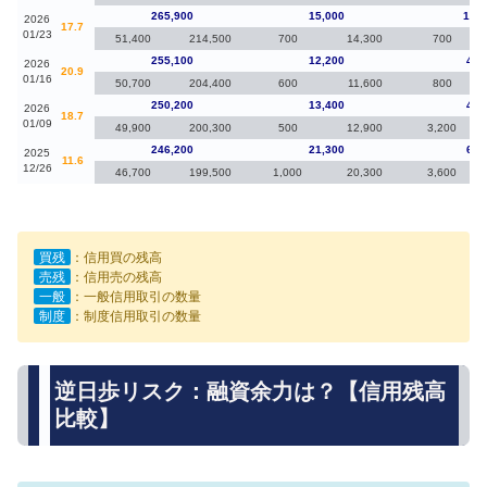
265,900
15,000
10,8
2026
17.7
01/23
51,400
214,500
700
14,300
700
255,100
12,200
4,9
2026
20.9
01/16
50,700
204,400
600
11,600
800
250,200
13,400
4,0
2026
18.7
01/09
49,900
200,300
500
12,900
3,200
246,200
21,300
6,6
2025
11.6
12/26
46,700
199,500
1,000
20,300
3,600
買残
：信用買の残高
売残
：信用売の残高
一般
：一般信用取引の数量
制度
：制度信用取引の数量
逆日歩リスク：融資余力は？【信用残高
比較】