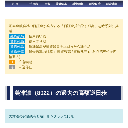
月/日
逆日歩
日数
貸借倍率
融資新規
融資返済
融資残高
貸
証券金融会社の日証金が発表する「日証金貸借取引残高」を時系列に掲
載
融資残高
：信用買い残
貸株残高
：信用売り残
貸借残高
：貸株残高が融資残高を上回ったら株不足
貸借倍率
：貸借倍率の計算： 融資残高 / 貸株残高 (小数点第三位を四
捨五入)
注
：注意喚起
停
：申込停止
美津濃（8022）の過去の高額逆日歩
美津濃の貸借残高と逆日歩をグラフで比較