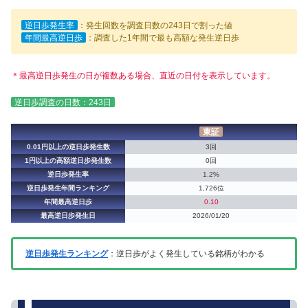
逆日歩発生率
：発生回数を調査日数の243日で割った値
年間最高逆日歩
：調査した1年間で最も高額な発生逆日歩
＊最高逆日歩発生の日が複数ある場合、直近の日付を表示しています。
逆日歩調査の日数：243日
東証
0.01円以上の逆日歩発生数
3回
1円以上の高額逆日歩発生数
0回
逆日歩発生率
1.2%
逆日歩発生年間ランキング
1,726位
年間最高逆日歩
0.10
最高逆日歩発生日
2026/01/20
逆日歩発生ランキング
：逆日歩がよく発生している銘柄がわかる