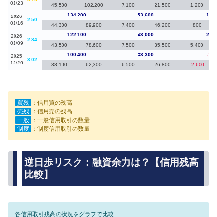
01/23
45,500
102,200
7,100
21,500
1,200
134,200
53,600
12,1
2026
2.50
01/16
44,300
89,900
7,400
46,200
800
122,100
43,000
21,7
2026
2.84
01/09
43,500
78,600
7,500
35,500
5,400
100,400
33,300
-7,1
2025
3.02
12/26
38,100
62,300
6,500
26,800
-2,600
買残
：信用買の残高
売残
：信用売の残高
一般
：一般信用取引の数量
制度
：制度信用取引の数量
逆日歩リスク：融資余力は？【信用残高
比較】
各信用取引残高の状況をグラフで比較