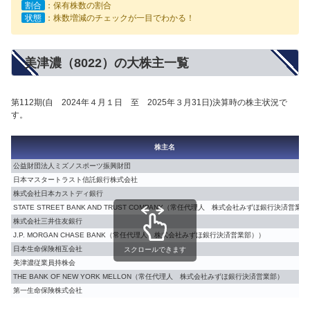
割合
：保有株数の割合
状態
：株数増減のチェックが一目でわかる！
美津濃（8022）の大株主一覧
第112期(自 2024年４月１日 至 2025年３月31日)決算時の株主状況で
す。
株主名
公益財団法人ミズノスポーツ振興財団
日本マスタートラスト信託銀行株式会社
株式会社日本カストディ銀行
STATE STREET BANK AND TRUST COMPANY（常任代理人 株式会社みずほ銀行決済営業
株式会社三井住友銀行
J.P. MORGAN CHASE BANK（常任代理人 株式会社みずほ銀行決済営業部））
日本生命保険相互会社
スクロールできます
美津濃従業員持株会
THE BANK OF NEW YORK MELLON（常任代理人 株式会社みずほ銀行決済営業部）
第一生命保険株式会社