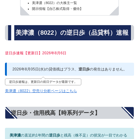
美津濃（8022）の大株主一覧
開示情報【自己株式取得・優待】
美津濃（8022）の逆日歩（品貸料）速報
逆日歩速報【更新日】2026年8月6日
2026年8月05日(水)の貸借残はプラス、
逆日歩
の発生はありません。
逆日歩速報は、更新日の前日データが最新です。
美津濃（8022）空売り分析ページはこちら
逆日歩・信用残高【時系列データ】
美津濃
の直近約1年間の
逆日歩
と残高（株不足）の状況が一目でわかる