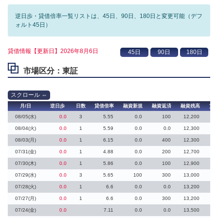
逆日歩・貸借倍率一覧リストは、45日、90日、180日と変更可能（デフ
ォルト45日）
貸借情報【更新日】2026年8月6日
市場区分：東証
月/日
逆日歩
日数
貸借倍率
融資新規
融資返済
融資残高
貸
08/05(水)
0.0
3
5.55
0.0
100
12,200
08/04(火)
0.0
1
5.59
0.0
0.0
12,300
08/03(月)
0.0
1
6.15
0.0
400
12,300
07/31(金)
0.0
1
4.88
0.0
200
12,700
07/30(木)
0.0
1
5.86
0.0
100
12,900
07/29(水)
0.0
3
5.65
100
300
13,000
07/28(火)
0.0
1
6.6
0.0
0.0
13,200
07/27(月)
0.0
1
6.6
0.0
300
13,200
07/24(金)
0.0
7.11
0.0
0.0
13,500