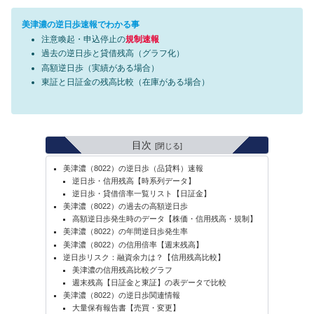
美津濃の逆日歩速報でわかる事
注意喚起・申込停止の
規制速報
過去の逆日歩と貸借残高（グラフ化）
高額逆日歩（実績がある場合）
東証と日証金の残高比較（在庫がある場合）
目次
美津濃（8022）の逆日歩（品貸料）速報
逆日歩・信用残高【時系列データ】
逆日歩・貸借倍率一覧リスト【日証金】
美津濃（8022）の過去の高額逆日歩
高額逆日歩発生時のデータ【株価・信用残高・規制】
美津濃（8022）の年間逆日歩発生率
美津濃（8022）の信用倍率【週末残高】
逆日歩リスク：融資余力は？【信用残高比較】
美津濃の信用残高比較グラフ
週末残高【日証金と東証】の表データで比較
美津濃（8022）の逆日歩関連情報
大量保有報告書【売買・変更】