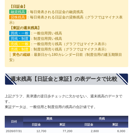
【日証金】
融資残高
：毎日発表される日証金の融資残高
貸株残高
：毎日発表される日証金の貸株残高（グラフではマイナス表
示）
【東証の週末残高】
買残・一般
：一般信用買い残高
買残・制度
：制度信用買い残高
売残・一般
：一般信用売り残高（グラフではマイナス表示）
売残・制度
：制度信用売り残高（グラフではマイナス表示）
│ 黄色の縦線
：最新日から180カレンダー日前（制度信用の建玉期限目
安）
週末残高【日証金と東証】の表データで比較
上記グラフ、美津濃の逆日歩チェックに欠かせない、週末残高のデータで
す。
東証データは、一般信用と制度信用の残高の合計値です。
買残
売残
日付
日証金
東証
日証金
東証
2026/07/31
12,700
77,200
2,600
6,000