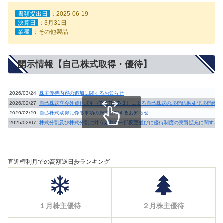
書類提出日
：2025-06-19
決算日
：3月31日
業種
：その他製品
開示情報【自己株式取得・優待】
2026/03/24
株主優待内容の追加に関するお知らせ
2026/02/27
自己株式立会外買付取引（ToSTNeT-３）による自己株式の取得結果及び取得終
2026/02/26
自己株式取得に係る事項の決定に関するお知らせ
2025/02/07
株式分割及び株式分割に伴う定款の一部変更並びに優待制度の実質拡充に関する
スクロールできます
直近権利月での高額逆日歩ランキング
１月株主優待
２月株主優待