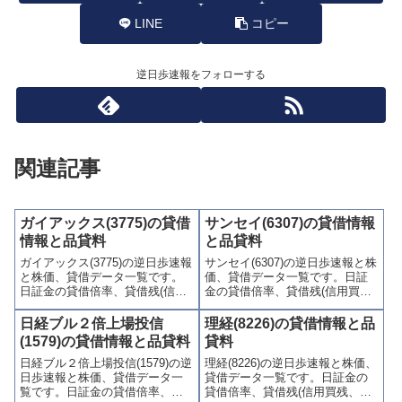
LINE
コピー
逆日歩速報をフォローする
関連記事
ガイアックス(3775)の貸借
サンセイ(6307)の貸借情報
情報と品貸料
と品貸料
ガイアックス(3775)の逆日歩速報
サンセイ(6307)の逆日歩速報と株
と株価、貸借データ一覧です。
価、貸借データ一覧です。日証
日証金の貸借倍率、貸借残(信用
金の貸借倍率、貸借残(信用買
買残、信用売残)、品貸料(逆日
残、信用売残)、品貸料(逆日
歩)、東証の週末残高、規制(注意
歩)、東証の週末残高、規制(注意
日経ブル２倍上場投信
理経(8226)の貸借情報と品
喚起・申込停止)など、空売り関
喚起・申込停止)など、空売り関
(1579)の貸借情報と品貸料
貸料
連情報を集計し、図解でわかり
連情報を集計し、図解でわかり
日経ブル２倍上場投信(1579)の逆
理経(8226)の逆日歩速報と株価、
やすくまとめて掲載していま
やすくまとめて掲載していま
日歩速報と株価、貸借データ一
貸借データ一覧です。日証金の
す。
す。
覧です。日証金の貸借倍率、貸
貸借倍率、貸借残(信用買残、信