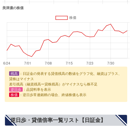
残高
：日証金の発表する貸借残高の数値をグラフ化、融資はプラス、
貸株はマイナス
差引残高（融資残高ー貸株残高）がマイナスなら株不足
逆日歩
：品貸料率を表示
株価
：逆日歩常連銘柄の場合、終値株価も表示
逆日歩・貸借倍率一覧リスト【日証金】