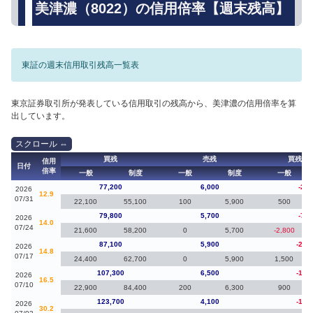
美津濃（8022）の信用倍率【週末残高】
東証の週末信用取引残高一覧表
東京証券取引所が発表している信用取引の残高から、美津濃の信用倍率を算
出しています。
買残
売残
買残（
信用
日付
倍率
一般
制度
一般
制度
一般
77,200
6,000
-2,6
2026
12.9
07/31
22,100
55,100
100
5,900
500
79,800
5,700
-7,3
2026
14.0
07/24
21,600
58,200
0
5,700
-2,800
87,100
5,900
-20,
2026
14.8
07/17
24,400
62,700
0
5,900
1,500
107,300
6,500
-16,
2026
16.5
07/10
22,900
84,400
200
6,300
900
123,700
4,100
-10,
2026
30.2