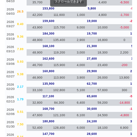
04/10
スクロールできます
35,700
112,600
400
4,400
-6,500
153,800
5,800
-5,8
2026
26.5
04/03
42,200
111,600
1,000
4,800
-1,700
159,600
19,000
-24,
2026
8.40
03/27
43,900
115,700
9,000
10,000
-5,000
184,300
19,700
16,2
2026
9.36
03/19
48,900
135,400
2,900
16,800
0
168,100
21,300
5,5
2026
7.89
03/13
48,900
119,200
3,000
18,300
2,200
162,600
27,400
1,8
2026
5.93
03/06
46,700
115,900
4,000
23,400
-200
160,800
29,900
24,9
2026
5.38
02/27
46,900
113,900
3,900
26,000
13,800
135,900
62,700
18,8
2026
2.17
02/20
33,100
102,800
5,100
57,600
300
117,100
65,600
-51,
2026
1.79
02/13
32,800
84,300
6,400
59,200
-14,800
168,700
30,600
-12,
2026
5.51
02/06
47,600
121,100
6,100
24,500
-4,800
180,800
24,100
33,1
2026
7.50
01/30
52,400
128,400
6,000
18,100
6,900
147,700
28,600
13,5
2026
5.16