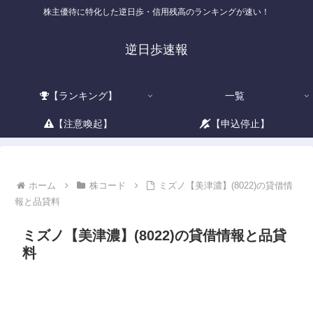
株主優待に特化した逆日歩・信用残高のランキングが速い！
逆日歩速報
【ランキング】
一覧
【注意喚起】
【申込停止】
ホーム
株コード
ミズノ【美津濃】(8022)の貸借情
報と品貸料
ミズノ【美津濃】(8022)の貸借情報と品貸
料