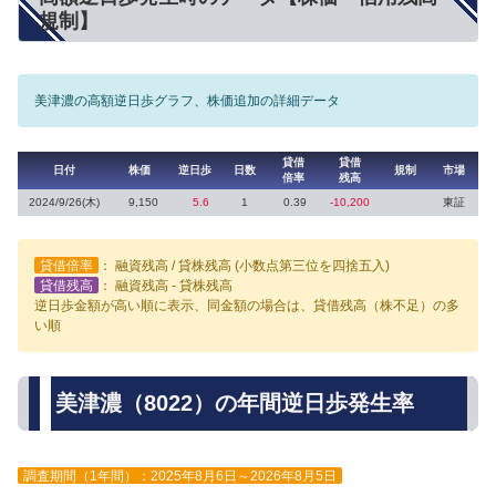
規制】
美津濃の高額逆日歩グラフ、株価追加の詳細データ
貸借
貸借
日付
株価
逆日歩
日数
規制
市場
倍率
残高
2024/9/26(木)
9,150
5.6
1
0.39
-10,200
東証
貸借倍率
： 融資残高 / 貸株残高 (小数点第三位を四捨五入)
貸借残高
： 融資残高 - 貸株残高
逆日歩金額が高い順に表示、同金額の場合は、貸借残高（株不足）の多
い順
美津濃（8022）の年間逆日歩発生率
調査期間（1年間）：2025年8月6日～2026年8月5日