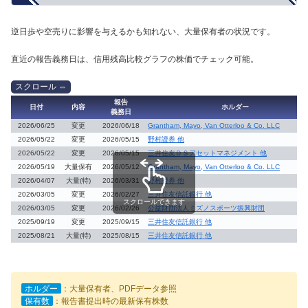
逆日歩や空売りに影響を与えるかも知れない、大量保有者の状況です。
直近の報告義務日は、信用残高比較グラフの株価でチェック可能。
報告
日付
内容
ホルダー
義務日
2026/06/25
変更
2026/06/18
Grantham, Mayo, Van Otterloo & Co. LLC
2026/05/22
変更
2026/05/15
野村證券 他
2026/05/22
変更
2026/05/15
三井住友ＤＳアセットマネジメント 他
2026/05/19
大量保有
2026/05/12
Grantham, Mayo, Van Otterloo & Co. LLC
2026/04/07
大量(特)
2026/03/31
野村證券 他
2026/03/05
変更
2026/02/27
三井住友信託銀行 他
スクロールできます
2026/03/05
変更
2026/02/26
公益財団法人ミズノスポーツ振興財団
2025/09/19
変更
2025/09/15
三井住友信託銀行 他
2025/08/21
大量(特)
2025/08/15
三井住友信託銀行 他
ホルダー
：大量保有者、PDFデータ参照
保有数
：報告書提出時の最新保有株数