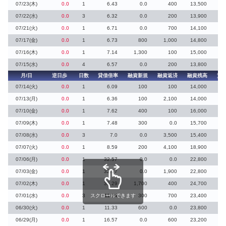
07/23(木)
0.0
1
6.43
0.0
400
13,500
07/22(水)
0.0
3
6.32
0.0
200
13,900
07/21(火)
0.0
1
6.71
0.0
700
14,100
07/17(金)
0.0
1
6.73
800
1,000
14,800
07/16(木)
0.0
1
7.14
1,300
100
15,000
07/15(水)
0.0
4
6.57
0.0
200
13,800
月/日
逆日歩
日数
貸借倍率
融資新規
融資返済
融資残高
貸
07/14(火)
0.0
1
6.09
100
100
14,000
07/13(月)
0.0
1
6.36
100
2,100
14,000
07/10(金)
0.0
1
7.62
400
100
16,000
07/09(木)
0.0
1
7.48
300
0.0
15,700
07/08(水)
0.0
3
7.0
0.0
3,500
15,400
07/07(火)
0.0
1
8.59
200
4,100
18,900
1
07/06(月)
0.0
1
32.57
0.0
0.0
22,800
07/03(金)
0.0
1
32.57
0.0
1,900
22,800
07/02(木)
0.0
1
35.29
1,700
400
24,700
07/01(水)
0.0
3
スクロールできます
11.14
300
700
23,400
06/30(火)
0.0
1
11.33
600
0.0
23,800
06/29(月)
0.0
1
16.57
0.0
600
23,200