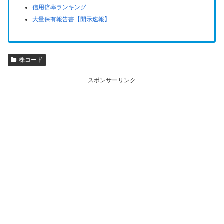
信用倍率ランキング
大量保有報告書【開示速報】
株コード
スポンサーリンク