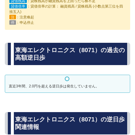
貸借残高
：貸株残高が融資残高を上回ったら株不足
貸借倍率
：貸借倍率の計算： 融資残高 / 貸株残高 (小数点第三位を四
捨五入)
注
：注意喚起
停
：申込停止
東海エレクトロニクス（8071）の過去の
高額逆日歩
直近3年間、2.0円を超える逆日歩は発生していません。
東海エレクトロニクス（8071）の逆日歩
関連情報