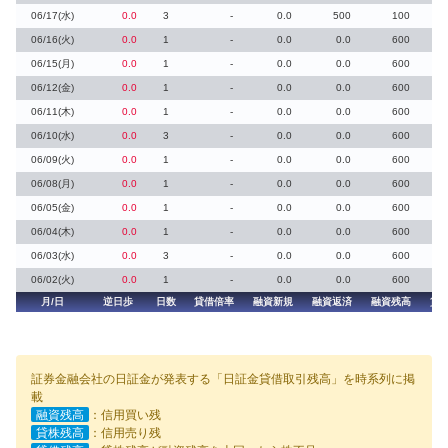
06/17(水)
0.0
3
-
0.0
500
100
06/16(火)
0.0
1
-
0.0
0.0
600
06/15(月)
0.0
1
-
0.0
0.0
600
06/12(金)
0.0
1
-
0.0
0.0
600
06/11(木)
0.0
1
-
0.0
0.0
600
06/10(水)
0.0
3
-
0.0
0.0
600
06/09(火)
0.0
1
-
0.0
0.0
600
06/08(月)
0.0
1
-
0.0
0.0
600
06/05(金)
0.0
1
-
0.0
0.0
600
06/04(木)
0.0
1
-
0.0
0.0
600
06/03(水)
0.0
3
-
0.0
0.0
600
06/02(火)
0.0
1
-
0.0
0.0
600
月/日
逆日歩
日数
貸借倍率
融資新規
融資返済
融資残高
貸
証券金融会社の日証金が発表する「日証金貸借取引残高」を時系列に掲
載
融資残高
：信用買い残
貸株残高
：信用売り残