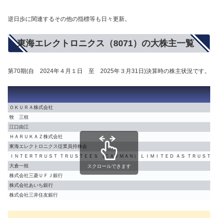
逆日歩に関連するその他の指標等も日々更新。
東海エレクトロニクス（8071）の大株主一覧
第70期(自 2024年４月１日 至 2025年３月31日)決算時の株主状況です。
ＯＫＵＲＡ株式会社
牧 三枝
江口由江
ＨＡＲＵＫＡＺ株式会社
東海エレクトロニクス従業員持株会
ＩＮＴＥＲＴＲＵＳＴ ＴＲＵＳＴＥＥＳ （ＣＡＹＭＡＮ） ＬＩＭＩＴＥＤ ＡＳ ＴＲＵＳＴＥＥ
大倉一枝
スクロールできます
株式会社三菱ＵＦＪ銀行
株式会社あいち銀行
株式会社三井住友銀行