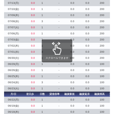
07/13(月)
0.0
1
-
0.0
0.0
200
07/10(金)
0.0
1
-
0.0
0.0
200
07/09(木)
0.0
1
-
0.0
0.0
200
07/08(水)
0.0
3
-
0.0
0.0
200
07/07(火)
0.0
1
-
0.0
0.0
200
07/06(月)
0.0
1
-
0.0
0.0
200
07/03(金)
0.0
1
-
0.0
0.0
200
07/02(木)
0.0
1
-
0.0
0.0
200
07/01(水)
0.0
3
-
0.0
0.0
200
06/30(火)
0.0
1
スクロールできます
-
100
0.0
200
06/29(月)
0.0
1
-
0.0
0.0
100
06/26(金)
0.0
1
-
0.0
0.0
100
06/25(木)
0.0
1
-
0.0
0.0
100
06/24(水)
0.0
3
-
0.0
0.0
100
06/23(火)
0.0
1
-
0.0
0.0
100
月/日
逆日歩
日数
貸借倍率
融資新規
融資返済
融資残高
貸
06/22(月)
0.0
1
-
0.0
0.0
100
06/19(金)
0.0
1
-
0.0
0.0
100
06/18(木)
0.0
1
-
0.0
0.0
100