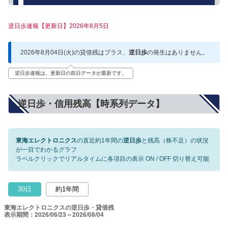
逆日歩速報【更新日】2026年8月5日
2026年8月04日(火)の貸借残はプラス、
逆日歩
の発生はありません。
逆日歩速報は、更新日の前日データが最新です。
逆日歩・信用残高【時系列データ】
東海エレクトロニクス
の直近約1年間の
逆日歩
と残高（株不足）の状況
が一目でわかるグラフ
ラベルクリックでリアルタイムに各項目の表示 ON / OFF 切り替え可能
30日
約1年間