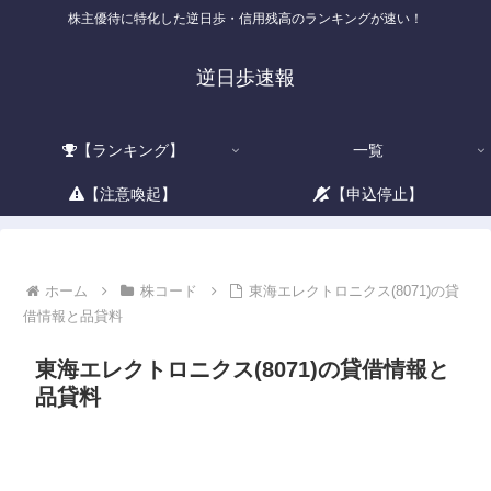
株主優待に特化した逆日歩・信用残高のランキングが速い！
逆日歩速報
【ランキング】
一覧
【注意喚起】
【申込停止】
ホーム
株コード
東海エレクトロニクス(8071)の貸
借情報と品貸料
東海エレクトロニクス(8071)の貸借情報と
品貸料