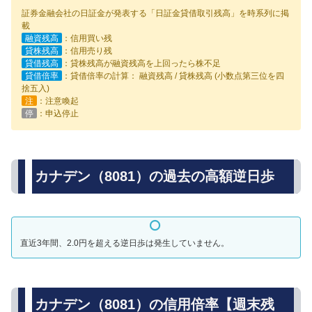
証券金融会社の日証金が発表する「日証金貸借取引残高」を時系列に掲
載
融資残高
：信用買い残
貸株残高
：信用売り残
貸借残高
：貸株残高が融資残高を上回ったら株不足
貸借倍率
：貸借倍率の計算： 融資残高 / 貸株残高 (小数点第三位を四
捨五入)
注
：注意喚起
停
：申込停止
カナデン（8081）の過去の高額逆日歩
直近3年間、2.0円を超える逆日歩は発生していません。
カナデン（8081）の信用倍率【週末残