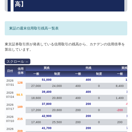
高】
東証の週末信用取引残高一覧表
東京証券取引所が発表している信用取引の残高から、カナデンの信用倍率を
算出しています。
買残
売残
買残（
信用
日付
倍率
一般
制度
一般
制度
一般
51,000
400
11,6
2026
128
07/31
27,000
24,000
400
0
8,400
39,400
400
1,6
2026
98.5
07/24
18,600
20,800
400
0
1,400
37,800
200
-5,1
2026
189
07/17
17,200
20,600
200
0
-200
42,900
200
1,2
2026
215
07/10
17,400
25,500
200
0
200
41,700
200
7,5
2026
209