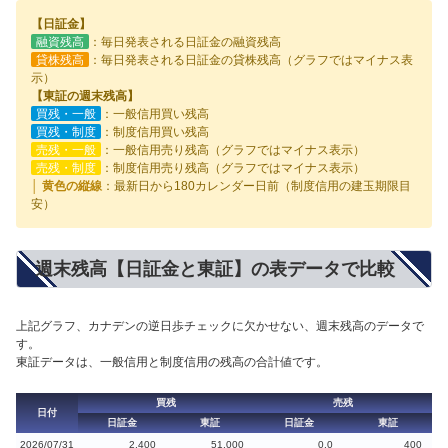
【日証金】
融資残高
：毎日発表される日証金の融資残高
貸株残高
：毎日発表される日証金の貸株残高（グラフではマイナス表
示）
【東証の週末残高】
買残・一般
：一般信用買い残高
買残・制度
：制度信用買い残高
売残・一般
：一般信用売り残高（グラフではマイナス表示）
売残・制度
：制度信用売り残高（グラフではマイナス表示）
│ 黄色の縦線
：最新日から180カレンダー日前（制度信用の建玉期限目
安）
週末残高【日証金と東証】の表データで比較
上記グラフ、カナデンの逆日歩チェックに欠かせない、週末残高のデータで
す。
東証データは、一般信用と制度信用の残高の合計値です。
買残
売残
日付
日証金
東証
日証金
東証
2026/07/31
2,400
51,000
0.0
400