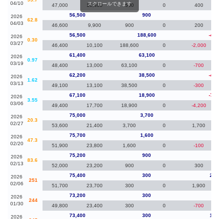
04/10
スクロールできます
47,000
10,400
600
0
400
56,500
900
0
2026
62.8
04/03
46,600
9,900
900
0
200
56,500
188,600
-4,9
2026
0.30
03/27
46,400
10,100
188,600
0
-2,000
61,400
63,100
-80
2026
0.97
03/19
48,400
13,000
63,100
0
-700
62,200
38,500
-4,9
2026
1.62
03/13
49,100
13,100
38,500
0
-300
67,100
18,900
-7,9
2026
3.55
03/06
49,400
17,700
18,900
0
-4,200
75,000
3,700
-70
2026
20.3
02/27
53,600
21,400
3,700
0
1,700
75,700
1,600
50
2026
47.3
02/20
51,900
23,800
1,600
0
-100
75,200
900
-20
2026
83.6
02/13
52,000
23,200
900
0
300
75,400
300
2,2
2026
251
02/06
51,700
23,700
300
0
1,900
73,200
300
-20
2026
244
01/30
49,800
23,400
300
0
-700
73,400
300
1,4
2026