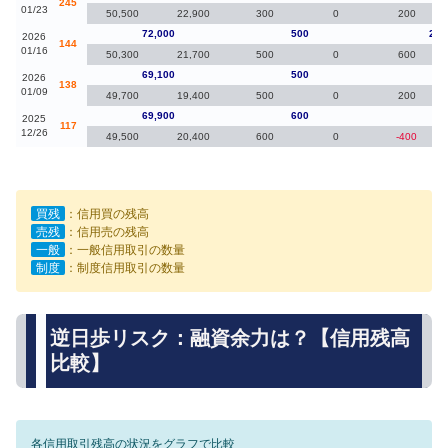
245
01/23
50,500
22,900
300
0
200
72,000
500
2,9
2026
144
01/16
50,300
21,700
500
0
600
69,100
500
-80
2026
138
01/09
49,700
19,400
500
0
200
69,900
600
-40
2025
117
12/26
49,500
20,400
600
0
-400
買残
：信用買の残高
売残
：信用売の残高
一般
：一般信用取引の数量
制度
：制度信用取引の数量
逆日歩リスク：融資余力は？【信用残高
比較】
各信用取引残高の状況をグラフで比較