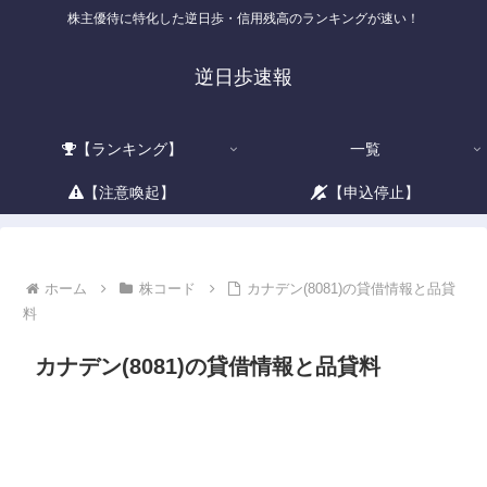
株主優待に特化した逆日歩・信用残高のランキングが速い！
逆日歩速報
【ランキング】
一覧
【注意喚起】
【申込停止】
ホーム
株コード
カナデン(8081)の貸借情報と品貸
料
カナデン(8081)の貸借情報と品貸料