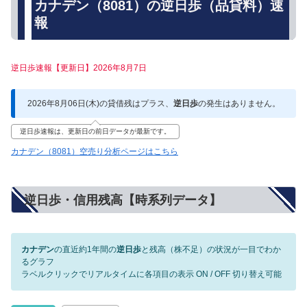
カナデン（8081）の逆日歩（品貸料）速
報
逆日歩速報【更新日】2026年8月7日
2026年8月06日(木)の貸借残はプラス、
逆日歩
の発生はありません。
逆日歩速報は、更新日の前日データが最新です。
カナデン（8081）空売り分析ページはこちら
逆日歩・信用残高【時系列データ】
カナデン
の直近約1年間の
逆日歩
と残高（株不足）の状況が一目でわか
るグラフ
ラベルクリックでリアルタイムに各項目の表示 ON / OFF 切り替え可能