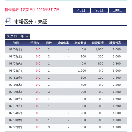
貸借情報【更新日】2026年8月7日
市場区分：東証
月/日
逆日歩
日数
貸借倍率
融資新規
融資返済
融資残高
貸
08/06(木)
0.0
2
-
0.0
1,000
1,600
08/05(水)
0.0
3
-
100
300
2,600
08/04(火)
0.0
1
-
0.0
800
2,800
08/03(月)
0.0
1
-
1,200
0.0
3,600
07/31(金)
0.0
1
-
300
100
2,400
07/30(木)
0.0
1
-
400
0.0
2,200
07/29(水)
0.0
3
-
200
0.0
1,800
07/28(火)
0.0
1
-
0.0
0.0
1,600
07/27(月)
0.0
1
-
300
0.0
1,600
07/24(金)
0.0
-
200
0.0
1,300
07/23(木)
0.0
1
-
0.0
0.0
1,100
07/22(水)
0.0
3
-
0.0
0.0
1,100