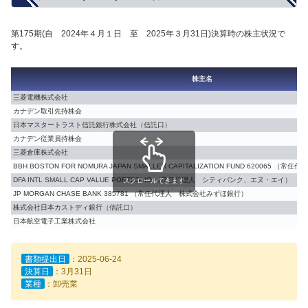
第175期(自 2024年４月１日 至 2025年３月31日)決算時の株主状況で
す。
株主名
三菱電機株式会社
カナデン取引先持株会
日本マスタートラスト信託銀行株式会社（信託口）
カナデン従業員持株会
三菱倉庫株式会社
BBH BOSTON FOR NOMURA JAPAN SMALLER CAPITALIZATION FUND 620065
DFA INTL SMALL CAP VALUE PORTFOLIO （常任代理人 シティバンク、エヌ・エイ）
スクロールできます
JP MORGAN CHASE BANK 385781 （常任代理人 株式会社みずほ銀行）
株式会社日本カストディ銀行（信託口）
日本航空電子工業株式会社
書類提出日
：2025-06-24
決算日
：3月31日
業種
：卸売業