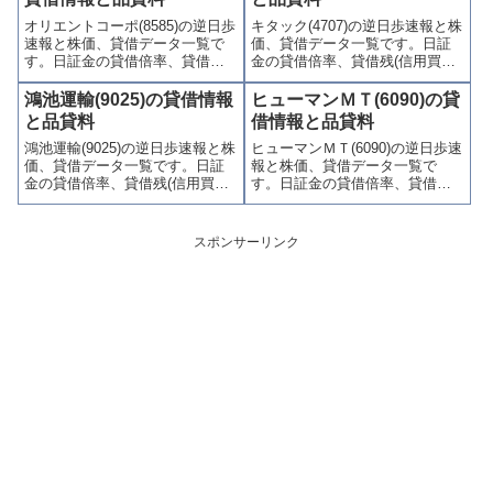
連情報を集計し、図解でわかり
り関連情報を集計し、図解でわ
オリエントコーポ(8585)の逆日歩
キタック(4707)の逆日歩速報と株
やすくまとめて掲載していま
かりやすくまとめて掲載してい
速報と株価、貸借データ一覧で
価、貸借データ一覧です。日証
す。
ます。
す。日証金の貸借倍率、貸借残
金の貸借倍率、貸借残(信用買
(信用買残、信用売残)、品貸料
残、信用売残)、品貸料(逆日
(逆日歩)、東証の週末残高、規制
歩)、東証の週末残高、規制(注意
鴻池運輸(9025)の貸借情報
ヒューマンＭＴ(6090)の貸
(注意喚起・申込停止)など、空売
喚起・申込停止)など、空売り関
と品貸料
借情報と品貸料
り関連情報を集計し、図解でわ
連情報を集計し、図解でわかり
鴻池運輸(9025)の逆日歩速報と株
ヒューマンＭＴ(6090)の逆日歩速
かりやすくまとめて掲載してい
やすくまとめて掲載していま
価、貸借データ一覧です。日証
報と株価、貸借データ一覧で
ます。
す。
金の貸借倍率、貸借残(信用買
す。日証金の貸借倍率、貸借残
残、信用売残)、品貸料(逆日
(信用買残、信用売残)、品貸料
歩)、東証の週末残高、規制(注意
(逆日歩)、東証の週末残高、規制
喚起・申込停止)など、空売り関
(注意喚起・申込停止)など、空売
スポンサーリンク
連情報を集計し、図解でわかり
り関連情報を集計し、図解でわ
やすくまとめて掲載していま
かりやすくまとめて掲載してい
す。
ます。