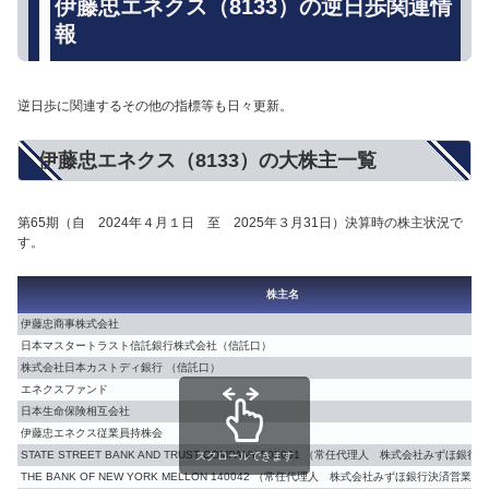
伊藤忠エネクス（8133）の逆日歩関連情
報
逆日歩に関連するその他の指標等も日々更新。
伊藤忠エネクス（8133）の大株主一覧
第65期（自 2024年４月１日 至 2025年３月31日）決算時の株主状況で
す。
株主名
伊藤忠商事株式会社
日本マスタートラスト信託銀行株式会社（信託口）
株式会社日本カストディ銀行 （信託口）
エネクスファンド
日本生命保険相互会社
伊藤忠エネクス従業員持株会
STATE STREET BANK AND TRUST COMPANY 505001 （常任代理人 株式会社みずほ銀
スクロールできます
THE BANK OF NEW YORK MELLON 140042 （常任代理人 株式会社みずほ銀行決済営業部