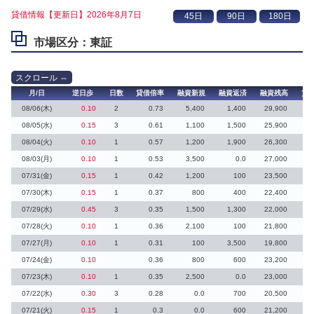
貸借情報【更新日】2026年8月7日
市場区分：東証
月/日
逆日歩
日数
貸借倍率
融資新規
融資返済
融資残高
貸
08/06(木)
0.10
2
0.73
5,400
1,400
29,900
08/05(水)
0.15
3
0.61
1,100
1,500
25,900
08/04(火)
0.10
1
0.57
1,200
1,900
26,300
08/03(月)
0.10
1
0.53
3,500
0.0
27,000
07/31(金)
0.15
1
0.42
1,200
100
23,500
07/30(木)
0.15
1
0.37
800
400
22,400
07/29(水)
0.45
3
0.35
1,500
1,300
22,000
2
07/28(火)
0.10
1
0.36
2,100
100
21,800
07/27(月)
0.10
1
0.31
100
3,500
19,800
1
07/24(金)
0.10
0.36
800
600
23,200
2
07/23(木)
0.10
1
0.35
2,500
0.0
23,000
2
07/22(水)
0.30
3
0.28
0.0
700
20,500
1
07/21(火)
0.15
1
0.3
0.0
600
21,200