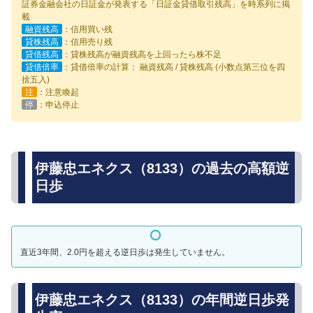
証券金融会社の日証金が発表する「日証金貸借取引残高」を時系列に掲
載
融資残高
：信用買い残
貸株残高
：信用売り残
貸借残高
：貸株残高が融資残高を上回ったら株不足
貸借倍率
：貸借倍率の計算： 融資残高 / 貸株残高 (小数点第三位を四
捨五入)
注
：注意喚起
停
：申込停止
伊藤忠エネクス（8133）の過去の高額逆
日歩
直近3年間、2.0円を超える逆日歩は発生していません。
伊藤忠エネクス（8133）の年間逆日歩発