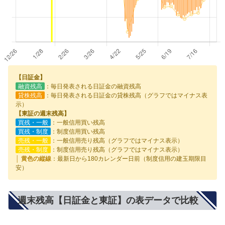
【日証金】
融資残高
：毎日発表される日証金の融資残高
貸株残高
：毎日発表される日証金の貸株残高（グラフではマイナス表
示）
【東証の週末残高】
買残・一般
：一般信用買い残高
買残・制度
：制度信用買い残高
売残・一般
：一般信用売り残高（グラフではマイナス表示）
売残・制度
：制度信用売り残高（グラフではマイナス表示）
│ 黄色の縦線
：最新日から180カレンダー日前（制度信用の建玉期限目
安）
週末残高【日証金と東証】の表データで比較