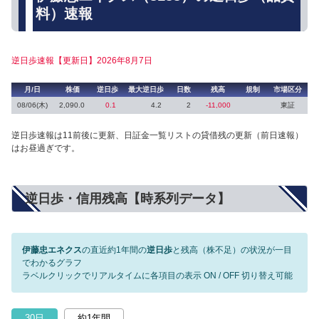
料）速報
逆日歩速報【更新日】2026年8月7日
月/日
株価
逆日歩
最大逆日歩
日数
残高
規制
市場区分
08/06(木)
2,090.0
0.1
4.2
2
-11,000
東証
逆日歩速報は11前後に更新、日証金一覧リストの貸借残の更新（前日速報）
はお昼過ぎです。
逆日歩・信用残高【時系列データ】
伊藤忠エネクス
の直近約1年間の
逆日歩
と残高（株不足）の状況が一目
でわかるグラフ
ラベルクリックでリアルタイムに各項目の表示 ON / OFF 切り替え可能
30日
約1年間