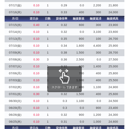
07/17(金)
0.10
1
0.29
0.0
2,200
21,800
2
07/16(木)
0.10
1
0.33
400
300
24,000
月/日
逆日歩
日数
貸借倍率
融資新規
融資返済
融資残高
貸
07/15(水)
0.40
4
0.32
600
300
23,900
07/14(火)
0.10
1
0.32
0.0
3,100
23,600
07/13(月)
0.10
1
0.35
900
100
26,700
2
07/10(金)
0.10
1
0.34
1,600
4,400
25,900
07/09(木)
0.10
1
0.38
1,500
300
28,700
07/08(水)
0.30
3
0.36
2,500
0.0
27,500
07/07(火)
0.10
1
0.32
600
1,400
25,000
07/06(月)
0.10
1
0.33
700
400
25,800
07/03(金)
0.10
1
0.32
1,000
400
25,500
1
07/02(木)
0.10
1
スクロールできます
0.32
400
1,100
24,900
07/01(水)
0.30
3
0.32
1,500
400
25,600
06/30(火)
0.10
1
0.3
1,100
0.0
24,500
3
06/29(月)
0.10
1
0.3
0.0
900
23,400
1
06/26(金)
0.10
1
0.32
900
1,200
24,300
06/25(木)
0.10
1
0.31
0.0
1,000
24,600
4
月/日
逆日歩
日数
貸借倍率
融資新規
融資返済
融資残高
貸