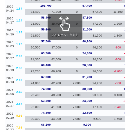
105,700
57,400
47,3
2026
1.84
04/24
34,400
71,300
0
57,400
11,400
58,400
47,300
-1,2
2026
1.24
04/17
23,000
35,400
0
47,300
1,200
59,600
31,500
2,1
2026
1.89
04/10
スクロールできます
21,800
37,800
0
31,500
1,300
57,500
46,100
-6,4
2026
1.25
04/03
20,500
37,000
0
46,100
-800
63,900
24,300
-4,5
2026
2.63
03/27
21,300
42,600
0
24,300
-900
68,400
26,500
1,4
2026
2.58
03/19
22,200
46,200
0
26,500
-2,600
67,000
31,200
-7,6
2026
2.15
03/13
24,800
42,200
7,000
24,200
-600
74,600
30,300
11,3
2026
2.46
03/06
25,400
49,200
7,000
23,300
3,400
63,300
24,600
-11,
2026
2.57
02/27
22,000
41,300
7,000
17,600
-8,400
74,400
12,500
8,2
2026
5.95
02/20
30,400
44,000
7,000
5,500
1,600
66,200
9,000
-6,2
2026
7.36
02/13