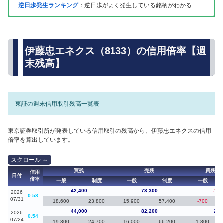
逆日歩発生ランキング
：逆日歩がよく発生している銘柄がわかる
伊藤忠エネクス（8133）の信用倍率【週
末残高】
東証の週末信用取引残高一覧表
東京証券取引所が発表している信用取引の残高から、伊藤忠エネクスの信用
倍率を算出しています。
買残
売残
買残（
信用
日付
倍率
一般
制度
一般
制度
一般
42,400
73,300
-1,6
2026
0.58
07/31
18,600
23,800
15,900
57,400
-700
44,000
82,200
2,1
2026
0.54
07/24
19,300
24,700
16,000
66,200
1,800