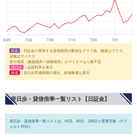
残高
：日証金の発表する貸借残高の数値をグラフ化、融資はプラス、
貸株はマイナス
差引残高（融資残高ー貸株残高）がマイナスなら株不足
逆日歩
：品貸料率を表示
株価
：逆日歩常連銘柄の場合、終値株価も表示
逆日歩・貸借倍率一覧リスト【日証金】
逆日歩・貸借倍率一覧リストは、45日、90日、180日と変更可能（デフ
ォルト45日）