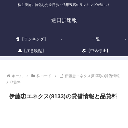
株主優待に特化した逆日歩・信用残高のランキングが速い！
逆日歩速報
【ランキング】
一覧
【注意喚起】
【申込停止】
ホーム
株コード
伊藤忠エネクス(8133)の貸借情報
と品貸料
伊藤忠エネクス(8133)の貸借情報と品貸料