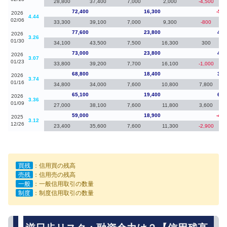
28,800
37,400
7,000
2,000
-4,500
72,400
16,300
-5,2
2026
4.44
02/06
33,300
39,100
7,000
9,300
-800
77,600
23,800
4,6
2026
3.26
01/30
34,100
43,500
7,500
16,300
300
73,000
23,800
4,2
2026
3.07
01/23
33,800
39,200
7,700
16,100
-1,000
68,800
18,400
3,7
2026
3.74
01/16
34,800
34,000
7,600
10,800
7,800
65,100
19,400
6,1
2026
3.36
01/09
27,000
38,100
7,600
11,800
3,600
59,000
18,900
-4,3
2025
3.12
12/26
23,400
35,600
7,600
11,300
-2,900
買残
：信用買の残高
売残
：信用売の残高
一般
：一般信用取引の数量
制度
：制度信用取引の数量