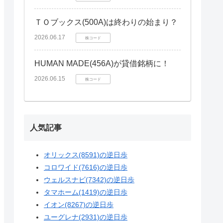
ＴＯブックス(500A)は終わりの始まり？
2026.06.17
株コード
HUMAN MADE(456A)が貸借銘柄に！
2026.06.15
株コード
人気記事
オリックス(8591)の逆日歩
コロワイド(7616)の逆日歩
ウェルスナビ(7342)の逆日歩
タマホーム(1419)の逆日歩
イオン(8267)の逆日歩
ユーグレナ(2931)の逆日歩