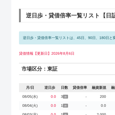
逆日歩・貸借倍率一覧リスト【日
逆日歩・貸借倍率一覧リストは、45日、90日、180日と
貸借情報【更新日】2026年8月6日
市場区分：東証
月/日
逆日歩
日数
貸借倍率
融資新規
融
08/05(水)
0.0
3
-
200
停
08/04(火)
0.0
1
-
0.0
停
08/03(月)
0.0
1
-
2,000
停