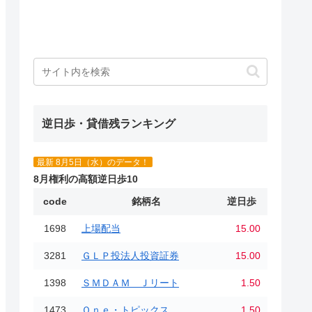
逆日歩・貸借残ランキング
最新 8月5日（水）のデータ！
8月権利の高額逆日歩10
code
銘柄名
逆日歩
1698
上場配当
15.00
3281
ＧＬＰ投法人投資証券
15.00
1398
ＳＭＤＡＭ Ｊリート
1.50
1473
Ｏｎｅ・トピックス
1.50