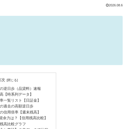
2026.08.6
目次
）の逆日歩（品貸料）速報
高【時系列データ】
率一覧リスト【日証金】
）の過去の高額逆日歩
）の信用倍率【週末残高】
資余力は？【信用残高比較】
残高比較グラフ