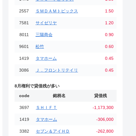
2557
ＳＭＤＡＭトピックス
1.50
7581
サイゼリヤ
1.20
8011
三陽商会
0.90
9601
松竹
0.60
1419
タマホーム
0.45
3086
Ｊ．フロントリテイリ
0.45
8月権利で貸借残が多い
code
銘柄名
貸借残
3697
ＳＨＩＦＴ
-1,173,300
1419
タマホーム
-306,000
3382
セブン＆アイＨＤ
-262,800