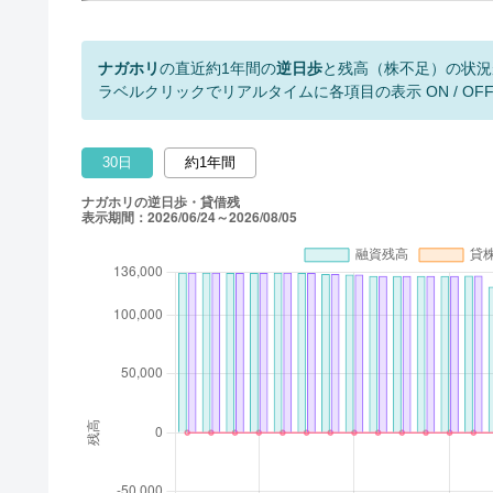
ナガホリ
の直近約1年間の
逆日歩
と残高（株不足）の状況
ラベルクリックでリアルタイムに各項目の表示 ON / OF
30日
約1年間