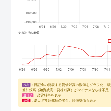
：日証金の発表する貸借残高の数値をグラフ化、融
残高
差引残高（融資残高ー貸株残高）がマイナスなら株不足
：品貸料率を表示
逆日歩
：逆日歩常連銘柄の場合、終値株価も表示
株価