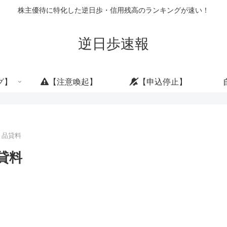
株主優待に特化した逆日歩・信用残高のランキングが速い！
逆日歩速報
グ】
【注意喚起】
【申込停止】
と品貸料
貸料