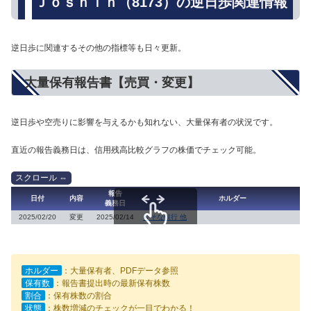
Ｊｏｓｈｉｎ（8173）の逆日歩関連情報
逆日歩に関連するその他の指標等も日々更新。
大量保有報告書【売買・変更】
逆日歩や空売りに影響を与えるかも知れない、大量保有者の状況です。
直近の報告義務日は、信用残高比較グラフの株価でチェック可能。
報告
日付
内容
ホルダー
義務日
2025/02/20
変更
2025/02/14
りそな銀行 他
スクロールできます
ホルダー
：大量保有者、PDFデータ参照
保有数
：報告書提出時の最新保有株数
割合
：保有株数の割合
状態
：株数増減のチェックが一目でわかる！