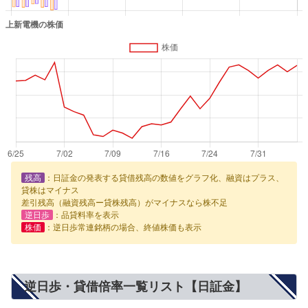
残高
：日証金の発表する貸借残高の数値をグラフ化、融資はプラス、
貸株はマイナス
差引残高（融資残高ー貸株残高）がマイナスなら株不足
逆日歩
：品貸料率を表示
株価
：逆日歩常連銘柄の場合、終値株価も表示
逆日歩・貸借倍率一覧リスト【日証金】