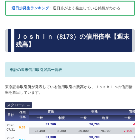
逆日歩発生ランキング
：逆日歩がよく発生している銘柄がわかる
Ｊｏｓｈｉｎ（8173）の信用倍率【週末
残高】
東証の週末信用取引残高一覧表
東京証券取引所が発表している信用取引の残高から、Ｊｏｓｈｉｎの信用倍
率を算出しています。
買残
売残
買残（
信用
日付
倍率
一般
制度
一般
制度
一般
31,700
96,700
-19,
2026
0.33
07/31
23,400
8,300
20,000
76,700
-7,100
51,300
90,700
3,9
2026