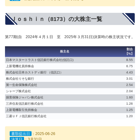
Ｊｏｓｈｉｎ（8173）の大株主一覧
第77期(自 2024年４月１日 至 2025年３月31日)決算時の株主状況です。
割合
株主名
【%】
日本マスタートラスト信託銀行株式会社(信託口)
8.55
上新電機社員持株会
6.75
株式会社日本カストディ銀行 （信託口）
4.43
株式会社りそな銀行
3.01
第一生命保険株式会社
2.54
シャープ株式会社
2.04
損害保険ジャパン株式会社
1.60
三井住友信託銀行株式会社
1.26
上新電機取引先持株会
1.25
三菱ＵＦＪ信託銀行株式会社
1.20
書類提出日
：2025-06-26
決算日
：3月31日