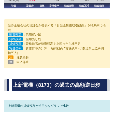
06/04(木)
0.15
1
0.04
1,700
0.0
2,200
7
月/日
逆日歩
日数
貸借倍率
融資新規
融資返済
融資残高
貸
証券金融会社の日証金が発表する「日証金貸借取引残高」を時系列に掲
載
融資残高
：信用買い残
貸株残高
：信用売り残
貸借残高
：貸株残高が融資残高を上回ったら株不足
貸借倍率
：貸借倍率の計算： 融資残高 / 貸株残高 (小数点第三位を四
捨五入)
注
：注意喚起
停
：申込停止
上新電機（8173）の過去の高額逆日歩
上新電機の貸借残高と逆日歩をグラフで比較