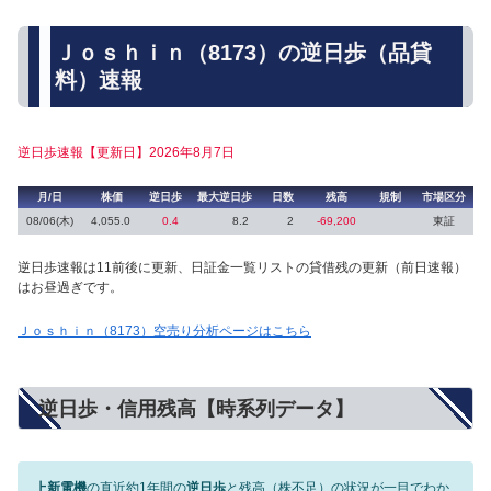
Ｊｏｓｈｉｎ（8173）の逆日歩（品貸
料）速報
逆日歩速報【更新日】2026年8月7日
月/日
株価
逆日歩
最大逆日歩
日数
残高
規制
市場区分
08/06(木)
4,055.0
0.4
8.2
2
-69,200
東証
逆日歩速報は11前後に更新、日証金一覧リストの貸借残の更新（前日速報）
はお昼過ぎです。
Ｊｏｓｈｉｎ（8173）空売り分析ページはこちら
逆日歩・信用残高【時系列データ】
上新電機
の直近約1年間の
逆日歩
と残高（株不足）の状況が一目でわか