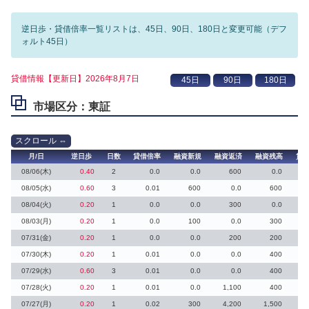
逆日歩・貸借倍率一覧リストは、45日、90日、180日と変更可能（デフ
ォルト45日）
貸借情報【更新日】2026年8月7日
市場区分：東証
月/日
逆日歩
日数
貸借倍率
融資新規
融資返済
融資残高
貸
08/06(木)
0.40
2
0.0
0.0
600
0.0
08/05(水)
0.60
3
0.01
600
0.0
600
3
08/04(火)
0.20
1
0.0
0.0
300
0.0
08/03(月)
0.20
1
0.0
100
0.0
300
07/31(金)
0.20
1
0.0
0.0
200
200
2
07/30(木)
0.20
1
0.01
0.0
0.0
400
07/29(水)
0.60
3
0.01
0.0
0.0
400
2
07/28(火)
0.20
1
0.01
0.0
1,100
400
2
07/27(月)
0.20
1
0.02
300
4,200
1,500
1