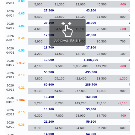
0.63
05/01
5,000
31,300
12,000
45,500
-400
27,900
43,100
-11,
2026
0.65
04/24
5,400
22,500
12,100
31,000
800
39,100
38,600
21,
2026
1.01
04/17
4,600
34,500
12,100
26,500
-300
17,300
42,900
-1,4
2026
0.40
04/10
スクロールできます
4,900
12,400
12,400
30,500
700
18,700
37,300
5,1
2026
0.50
04/03
4,200
14,500
13,700
23,600
100
13,600
1,155,600
-46,
2026
0.012
03/27
4,100
9,500
1,006,400
149,200
-700
59,900
435,900
-7
2026
0.14
03/19
4,800
55,100
422,400
13,500
-1,300
60,600
289,700
47,
2026
0.21
03/13
6,100
54,500
277,800
11,900
900
13,400
160,300
-7
2026
0.084
03/06
5,200
8,200
149,200
11,100
-1,100
14,100
93,600
-7,1
2026
0.15
02/27
6,300
7,800
58,900
34,700
-400
21,200
59,800
6,3
2026
0.36
02/20
6,700
14,500
24,600
35,200
600
14,900
54,600
1,4
2026