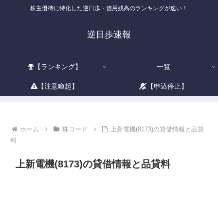
株主優待に特化した逆日歩・信用残高のランキングが速い！
逆日歩速報
【ランキング】
一覧
【注意喚起】
【申込停止】
ホーム
株コード
上新電機(8173)の貸借情報と品貸
料
上新電機(8173)の貸借情報と品貸料