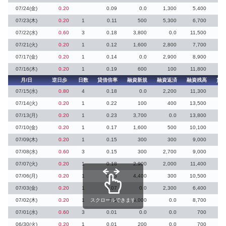
07/24(金)
0.20
0.09
0.0
1,300
5,400
07/23(木)
0.20
1
0.11
500
5,300
6,700
07/22(水)
0.60
3
0.18
3,800
0.0
11,500
07/21(火)
0.20
1
0.12
1,600
2,800
7,700
07/17(金)
0.20
1
0.14
0.0
2,900
8,900
07/16(木)
0.20
1
0.19
600
100
11,800
月/日
逆日歩
日数
貸借倍率
融資新規
融資返済
融資残高
貸
07/15(水)
0.80
4
0.18
0.0
2,200
11,300
07/14(火)
0.20
1
0.22
100
400
13,500
2
07/13(月)
0.20
1
0.23
3,700
0.0
13,800
07/10(金)
0.20
1
0.17
1,600
500
10,100
07/09(木)
0.20
1
0.15
300
300
9,000
07/08(水)
0.60
3
0.15
300
2,700
9,000
07/07(火)
0.20
1
0.18
2,900
2,000
11,400
07/06(月)
0.20
1
0.13
4,400
300
10,500
07/03(金)
0.20
1
0.07
0.0
2,300
6,400
07/02(木)
0.20
1
スクロールできます
0.1
8,000
0.0
8,700
07/01(水)
0.60
3
0.01
0.0
0.0
700
3
06/30(火)
0.20
1
0.01
200
0.0
700
7