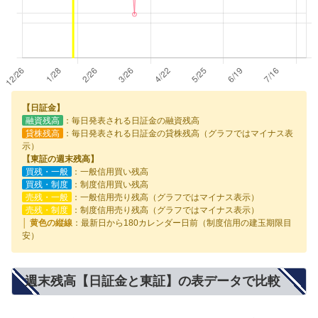
【日証金】
融資残高
：毎日発表される日証金の融資残高
貸株残高
：毎日発表される日証金の貸株残高（グラフではマイナス表
示）
【東証の週末残高】
買残・一般
：一般信用買い残高
買残・制度
：制度信用買い残高
売残・一般
：一般信用売り残高（グラフではマイナス表示）
売残・制度
：制度信用売り残高（グラフではマイナス表示）
│ 黄色の縦線
：最新日から180カレンダー日前（制度信用の建玉期限目
安）
週末残高【日証金と東証】の表データで比較