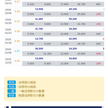
0.27
02/13
6,100
8,800
17,900
36,700
600
13,500
49,100
2,1
2026
0.28
02/06
5,500
8,000
13,500
35,600
-100
11,400
55,200
-3
2026
0.21
01/30
5,600
5,800
13,500
41,700
-100
11,700
39,300
-3,0
2026
0.30
01/23
5,700
6,000
13,400
25,900
200
14,700
42,000
-21,
2026
0.35
01/16
5,500
9,200
13,300
28,700
300
36,500
34,200
21,
2026
1.07
01/09
5,200
31,300
13,400
20,800
-400
15,000
34,800
1,1
2025
0.43
12/26
5,600
9,400
13,400
21,400
-200
買残
：信用買の残高
売残
：信用売の残高
一般
：一般信用取引の数量
制度
：制度信用取引の数量