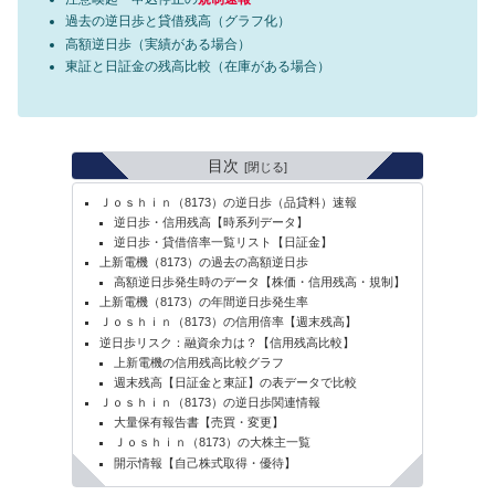
過去の逆日歩と貸借残高（グラフ化）
高額逆日歩（実績がある場合）
東証と日証金の残高比較（在庫がある場合）
目次
Ｊｏｓｈｉｎ（8173）の逆日歩（品貸料）速報
逆日歩・信用残高【時系列データ】
逆日歩・貸借倍率一覧リスト【日証金】
上新電機（8173）の過去の高額逆日歩
高額逆日歩発生時のデータ【株価・信用残高・規制】
上新電機（8173）の年間逆日歩発生率
Ｊｏｓｈｉｎ（8173）の信用倍率【週末残高】
逆日歩リスク：融資余力は？【信用残高比較】
上新電機の信用残高比較グラフ
週末残高【日証金と東証】の表データで比較
Ｊｏｓｈｉｎ（8173）の逆日歩関連情報
大量保有報告書【売買・変更】
Ｊｏｓｈｉｎ（8173）の大株主一覧
開示情報【自己株式取得・優待】