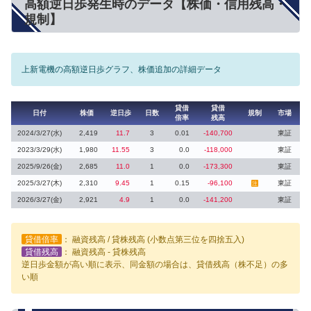
高額逆日歩発生時のデータ【株価・信用残高・
規制】
上新電機の高額逆日歩グラフ、株価追加の詳細データ
貸借
貸借
日付
株価
逆日歩
日数
規制
市場
倍率
残高
2024/3/27(水)
2,419
11.7
3
0.01
-140,700
東証
2023/3/29(水)
1,980
11.55
3
0.0
-118,000
東証
2025/9/26(金)
2,685
11.0
1
0.0
-173,300
東証
2025/3/27(木)
2,310
9.45
1
0.15
-96,100
東証
注
2026/3/27(金)
2,921
4.9
1
0.0
-141,200
東証
貸借倍率
： 融資残高 / 貸株残高 (小数点第三位を四捨五入)
貸借残高
： 融資残高 - 貸株残高
逆日歩金額が高い順に表示、同金額の場合は、貸借残高（株不足）の多
い順