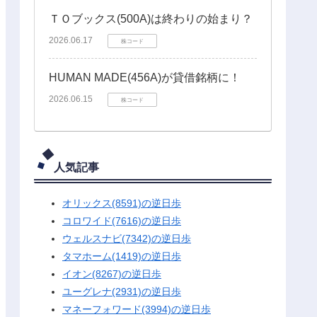
ＴＯブックス(500A)は終わりの始まり？
2026.06.17
株コード
HUMAN MADE(456A)が貸借銘柄に！
2026.06.15
株コード
人気記事
オリックス(8591)の逆日歩
コロワイド(7616)の逆日歩
ウェルスナビ(7342)の逆日歩
タマホーム(1419)の逆日歩
イオン(8267)の逆日歩
ユーグレナ(2931)の逆日歩
マネーフォワード(3994)の逆日歩