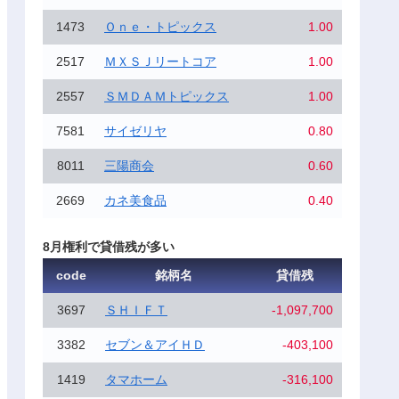
1473
Ｏｎｅ・トピックス
1.00
2517
ＭＸＳＪリートコア
1.00
2557
ＳＭＤＡＭトピックス
1.00
7581
サイゼリヤ
0.80
8011
三陽商会
0.60
2669
カネ美食品
0.40
8月権利で貸借残が多い
code
銘柄名
貸借残
3697
ＳＨＩＦＴ
-1,097,700
3382
セブン＆アイＨＤ
-403,100
1419
タマホーム
-316,100