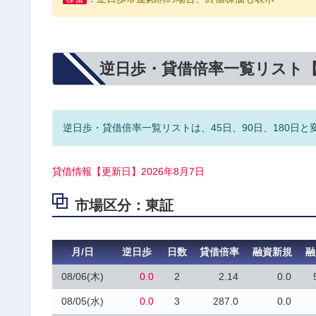
逆日歩・貸借倍率一覧リスト
逆日歩・貸借倍率一覧リストは、45日、90日、180日と
貸借情報【更新日】2026年8月7日
市場区分：東証
月/日
逆日歩
日数
貸借倍率
融資新規
融
08/06(木)
0.0
2
2.14
0.0
08/05(水)
0.0
3
287.0
0.0