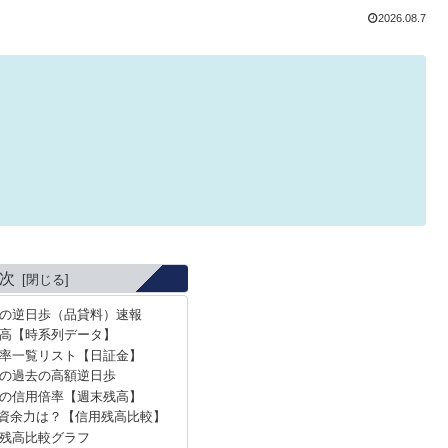
2026.08.7
次
）の逆日歩（品貸料）速報
高【時系列データ】
率一覧リスト【日証金】
）の過去の高額逆日歩
）の信用倍率【週末残高】
資余力は？【信用残高比較】
残高比較グラフ