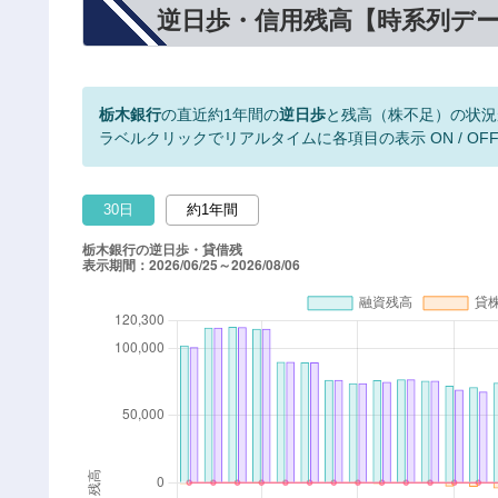
逆日歩・信用残高【時系列デ
栃木銀行
の直近約1年間の
逆日歩
と残高（株不足）の状況
ラベルクリックでリアルタイムに各項目の表示 ON / OF
30日
約1年間