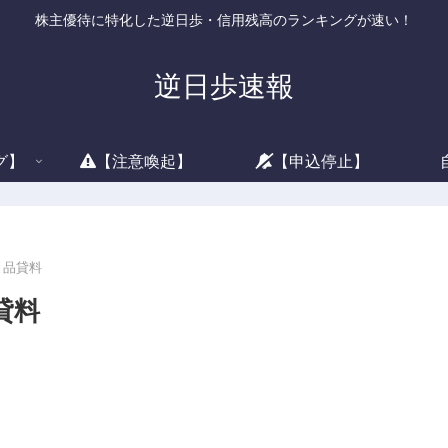
株主優待に特化した逆日歩・信用残高のランキングが速い！
逆日歩速報
グ】
【注意喚起】
【申込停止】
と品貸料
貸料