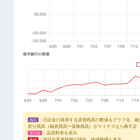
：日証金の発表する貸借残高の数値をグラフ化、融
残高
差引残高（融資残高ー貸株残高）がマイナスなら株不足
：品貸料率を表示
逆日歩
：逆日歩常連銘柄の場合、終値株価も表示
株価