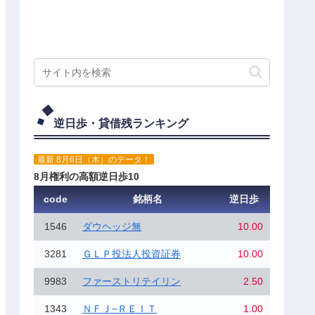
逆日歩・貸借残ランキング
最新 8月6日（木）のデータ！
8月権利の高額逆日歩10
code
銘柄名
逆日歩
1546
ダウヘッジ無
10.00
3281
ＧＬＰ投法人投資証券
10.00
9983
ファーストリテイリン
2.50
1343
ＮＦＪ−ＲＥＩＴ
1.00