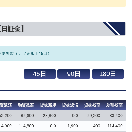
【日証金】
変更可能（デフォルト45日）
資返済
融資残高
貸株新規
貸株返済
貸株残高
差引残高
52,200
62,600
28,800
0.0
29,200
33,400
4,900
114,800
0.0
1,900
400
114,400