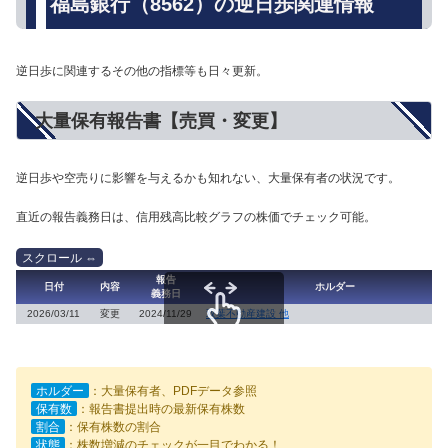
福島銀行（8562）の逆日歩関連情報
逆日歩に関連するその他の指標等も日々更新。
大量保有報告書【売買・変更】
逆日歩や空売りに影響を与えるかも知れない、大量保有者の状況です。
直近の報告義務日は、信用残高比較グラフの株価でチェック可能。
報告
日付
内容
ホルダー
義務日
2026/03/11
変更
2024/11/29
双葉不動産建設 他
スクロールできます
ホルダー
：大量保有者、PDFデータ参照
保有数
：報告書提出時の最新保有株数
割合
：保有株数の割合
状態
：株数増減のチェックが一目でわかる！