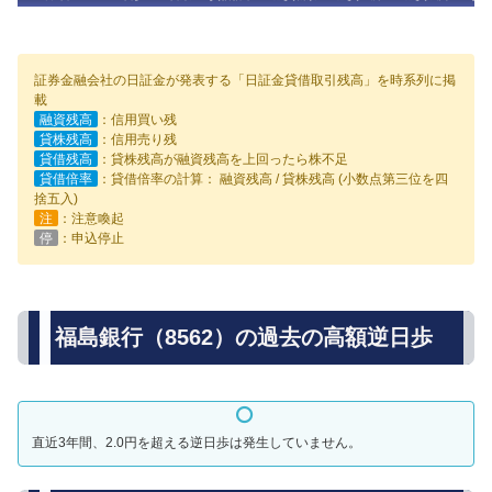
証券金融会社の日証金が発表する「日証金貸借取引残高」を時系列に掲
載
融資残高
：信用買い残
貸株残高
：信用売り残
貸借残高
：貸株残高が融資残高を上回ったら株不足
貸借倍率
：貸借倍率の計算： 融資残高 / 貸株残高 (小数点第三位を四
捨五入)
注
：注意喚起
停
：申込停止
福島銀行（8562）の過去の高額逆日歩
直近3年間、2.0円を超える逆日歩は発生していません。