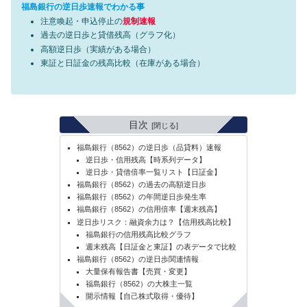
福島銀行の逆日歩速報でわかる事
注意喚起・申込停止の
規制速報
過去の逆日歩と貸借残高（グラフ化）
高額逆日歩（実績がある場合）
東証と日証金の残高比較（在庫がある場合）
目次
福島銀行（8562）の逆日歩（品貸料）速報
逆日歩・信用残高【時系列データ】
逆日歩・貸借倍率一覧リスト【日証金】
福島銀行（8562）の過去の高額逆日歩
福島銀行（8562）の年間逆日歩発生率
福島銀行（8562）の信用倍率【週末残高】
逆日歩リスク：融資余力は？【信用残高比較】
福島銀行の信用残高比較グラフ
週末残高【日証金と東証】の表データで比較
福島銀行（8562）の逆日歩関連情報
大量保有報告書【売買・変更】
福島銀行（8562）の大株主一覧
開示情報【自己株式取得・優待】