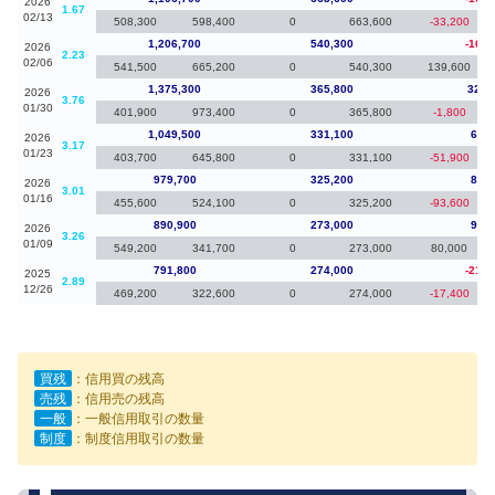
2026
1.67
02/13
508,300
598,400
0
663,600
-33,200
1,206,700
540,300
-168,
2026
2.23
02/06
541,500
665,200
0
540,300
139,600
1,375,300
365,800
325,
2026
3.76
01/30
401,900
973,400
0
365,800
-1,800
1,049,500
331,100
69,8
2026
3.17
01/23
403,700
645,800
0
331,100
-51,900
979,700
325,200
88,8
2026
3.01
01/16
455,600
524,100
0
325,200
-93,600
890,900
273,000
99,1
2026
3.26
01/09
549,200
341,700
0
273,000
80,000
791,800
274,000
-212,
2025
2.89
12/26
469,200
322,600
0
274,000
-17,400
買残
：信用買の残高
売残
：信用売の残高
一般
：一般信用取引の数量
制度
：制度信用取引の数量