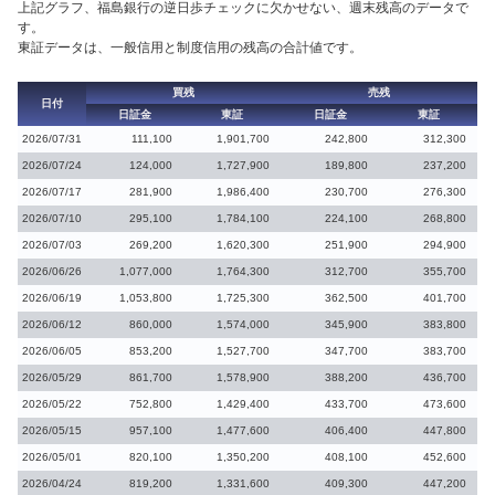
上記グラフ、福島銀行の逆日歩チェックに欠かせない、週末残高のデータで
す。
東証データは、一般信用と制度信用の残高の合計値です。
買残
売残
日付
日証金
東証
日証金
東証
2026/07/31
111,100
1,901,700
242,800
312,300
2026/07/24
124,000
1,727,900
189,800
237,200
2026/07/17
281,900
1,986,400
230,700
276,300
2026/07/10
295,100
1,784,100
224,100
268,800
2026/07/03
269,200
1,620,300
251,900
294,900
2026/06/26
1,077,000
1,764,300
312,700
355,700
2026/06/19
1,053,800
1,725,300
362,500
401,700
2026/06/12
860,000
1,574,000
345,900
383,800
2026/06/05
853,200
1,527,700
347,700
383,700
2026/05/29
861,700
1,578,900
388,200
436,700
2026/05/22
752,800
1,429,400
433,700
473,600
2026/05/15
957,100
1,477,600
406,400
447,800
2026/05/01
820,100
1,350,200
408,100
452,600
2026/04/24
819,200
1,331,600
409,300
447,200