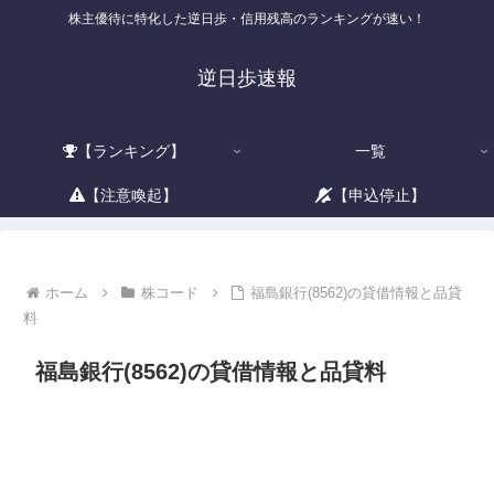
株主優待に特化した逆日歩・信用残高のランキングが速い！
逆日歩速報
【ランキング】
一覧
【注意喚起】
【申込停止】
ホーム
株コード
福島銀行(8562)の貸借情報と品貸
料
福島銀行(8562)の貸借情報と品貸料