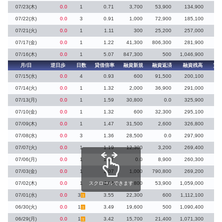
07/23(木)
0.0
1
0.71
3,700
53,900
134,900
07/22(水)
0.0
3
0.91
1,000
72,900
185,100
1
07/21(火)
0.0
1
1.11
300
25,200
257,000
1
07/17(金)
0.0
1
1.22
41,300
806,300
281,900
32
07/16(木)
0.0
1
5.07
847,300
500
1,046,900
月/日
逆日歩
日数
貸借倍率
融資新規
融資返済
融資残高
貸
07/15(水)
0.0
4
0.93
600
91,500
200,100
07/14(火)
0.0
1
1.32
2,000
36,900
291,000
15
07/13(月)
0.0
1
1.59
30,800
0.0
325,900
07/10(金)
0.0
1
1.32
600
32,300
295,100
1
07/09(木)
0.0
1
1.47
31,500
2,600
326,800
5
07/08(水)
0.0
3
1.36
28,500
0.0
297,900
07/07(火)
0.0
1
1.19
12,300
3,200
269,400
07/06(月)
0.0
1
1.07
0.0
8,900
260,300
07/03(金)
0.0
1
1.07
1,000
790,800
269,200
1
07/02(木)
0.0
1
スクロールできます
4.08
800
53,900
1,059,000
07/01(水)
0.0
3
3.55
22,300
600
1,112,100
注
06/30(火)
0.0
1
3.49
19,600
500
1,090,400
注
06/29(月)
0.0
1
3.42
15,700
21,400
1,071,300
1
注