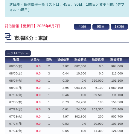
逆日歩・貸借倍率一覧リストは、45日、90日、180日と変更可能（デフ
ォルト45日）
貸借情報【更新日】2026年8月7日
市場区分：東証
月/日
逆日歩
日数
貸借倍率
融資新規
融資返済
融資残高
貸
08/06(木)
0.0
2
3.92
882,000
0.0
994,000
2
08/05(水)
0.0
3
0.44
10,900
0.0
112,000
1
08/04(火)
0.0
1
0.39
0.0
959,000
101,100
08/03(月)
0.0
1
3.95
954,100
5,100
1,060,100
25
07/31(金)
0.0
1
0.46
100
39,500
111,100
51
07/30(木)
0.0
1
0.73
24,200
100
150,500
07/29(水)
0.0
3
0.61
24,000
803,300
126,400
26
07/28(火)
0.0
1
4.97
802,800
200
905,700
8
07/27(月)
0.0
1
0.53
0.0
20,900
103,100
4
07/24(金)
0.0
0.65
400
11,300
124,000