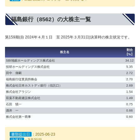
福島銀行（8562）の大株主一覧
第159期(自 2024年４月１日 至 2025年３月31日)決算時の株主状況です。
割合
株主名
【%】
SBI地銀ホールディングス株式会社
34.12
技研ホールディングス株式会社
5.35
田中 偉嗣
2.72
福島銀行従業員持株会
2.70
株式会社日本カストディ銀行（信託口）
2.69
株式会社アラジン
1.54
双葉不動産建設株式会社
1.49
石田 愼一
0.75
酒井 一
0.66
株式会社第一商事
0.60
書類提出日
：2025-06-23
決算日
：3月31日