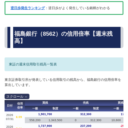
逆日歩発生ランキング
：逆日歩がよく発生している銘柄がわかる
福島銀行（8562）の信用倍率【週末残
高】
東証の週末信用取引残高一覧表
東京証券取引所が発表している信用取引の残高から、福島銀行の信用倍率を
算出しています。
買残
売残
買残（
信用
日付
倍率
一般
制度
一般
制度
一般
1,901,700
312,300
173,
2026
6.09
07/31
558,200
1,343,500
0
312,300
10,600
1,727,900
237,200
-258,
2026