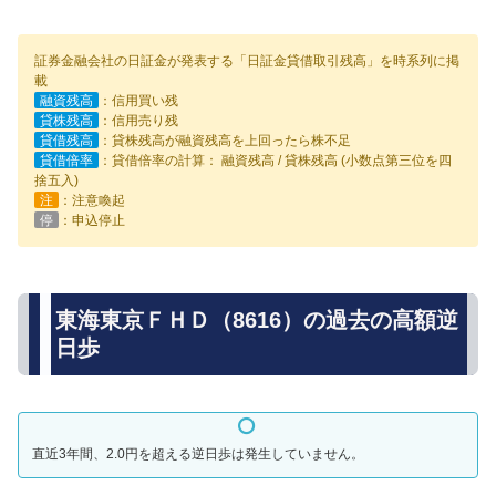
証券金融会社の日証金が発表する「日証金貸借取引残高」を時系列に掲
載
融資残高
：信用買い残
貸株残高
：信用売り残
貸借残高
：貸株残高が融資残高を上回ったら株不足
貸借倍率
：貸借倍率の計算： 融資残高 / 貸株残高 (小数点第三位を四
捨五入)
注
：注意喚起
停
：申込停止
東海東京ＦＨＤ（8616）の過去の高額逆
日歩
直近3年間、2.0円を超える逆日歩は発生していません。