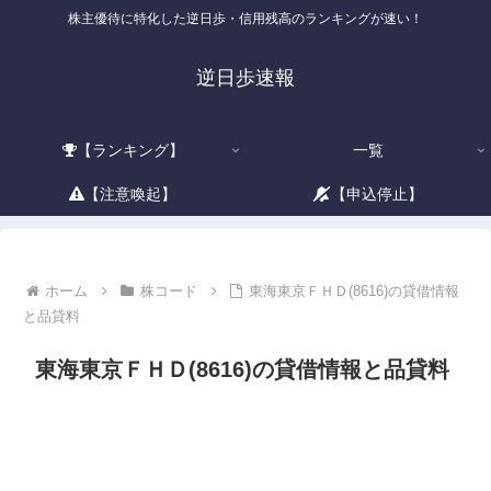
株主優待に特化した逆日歩・信用残高のランキングが速い！
逆日歩速報
【ランキング】
一覧
【注意喚起】
【申込停止】
ホーム
株コード
東海東京ＦＨＤ(8616)の貸借情報
と品貸料
東海東京ＦＨＤ(8616)の貸借情報と品貸料