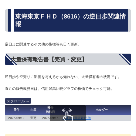
東海東京ＦＨＤ（8616）の逆日歩関連情
報
逆日歩に関連するその他の指標等も日々更新。
大量保有報告書【売買・変更】
逆日歩や空売りに影響を与えるかも知れない、大量保有者の状況です。
直近の報告義務日は、信用残高比較グラフの株価でチェック可能。
報告
日付
内容
ホルダー
義務日
2025/09/19
変更
2025/09/15
三井住友信託銀行 他
スクロールできます