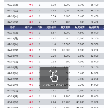
07/21(火)
0.0
1
8.35
3,900
3,700
38,400
07/17(金)
0.0
1
2.48
5,500
28,700
38,200
11
07/16(木)
0.0
1
16.59
8,400
3,400
61,400
2
07/15(水)
0.0
4
15.67
400
800
56,400
2
月/日
逆日歩
日数
貸借倍率
融資新規
融資返済
融資残高
貸
07/14(火)
0.0
1
5.57
5,000
4,500
56,800
07/13(月)
0.0
1
4.47
0.0
20,200
56,300
07/10(金)
0.0
1
1.0
12,300
18,000
76,500
1
07/09(木)
0.0
1
0.99
30,900
1,500
82,200
77
07/08(水)
0.0
3
9.26
5,000
7,800
52,800
07/07(火)
0.0
1
9.93
500
4,000
55,600
07/06(月)
0.0
1
10.55
14,800
0.0
59,100
07/03(金)
0.0
1
7.91
500
8,400
44,300
07/02(木)
0.0
1
9.32
200
2,900
52,200
07/01(水)
0.0
3
スクロールできます
7.62
13,400
2,300
54,900
06/30(火)
0.0
1
5.41
500
5,300
43,800
06/29(月)
0.0
1
4.63
9,200
11,900
48,600
06/26(金)
0.0
1
4.24
20,700
38,200
51,300
1
06/25(木)
0.05
1
0.34
1,100
24,900
68,800
38