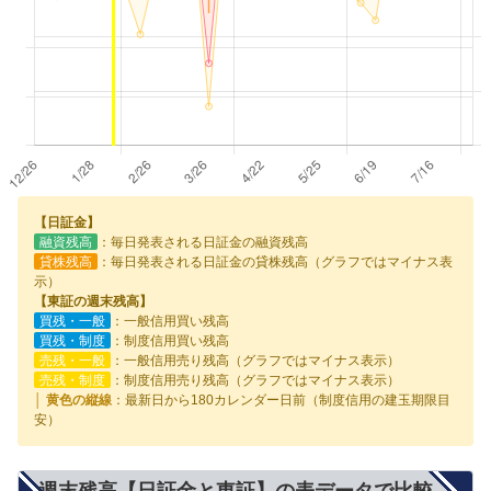
【日証金】
融資残高
：毎日発表される日証金の融資残高
貸株残高
：毎日発表される日証金の貸株残高（グラフではマイナス表
示）
【東証の週末残高】
買残・一般
：一般信用買い残高
買残・制度
：制度信用買い残高
売残・一般
：一般信用売り残高（グラフではマイナス表示）
売残・制度
：制度信用売り残高（グラフではマイナス表示）
│ 黄色の縦線
：最新日から180カレンダー日前（制度信用の建玉期限目
安）
週末残高【日証金と東証】の表データで比較