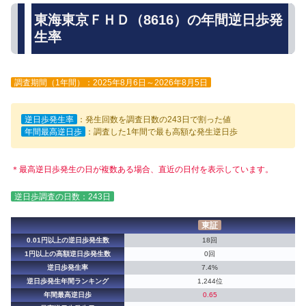
東海東京ＦＨＤ（8616）の年間逆日歩発
生率
調査期間（1年間）：2025年8月6日～2026年8月5日
逆日歩発生率
：発生回数を調査日数の243日で割った値
年間最高逆日歩
：調査した1年間で最も高額な発生逆日歩
＊最高逆日歩発生の日が複数ある場合、直近の日付を表示しています。
逆日歩調査の日数：243日
東証
0.01円以上の逆日歩発生数
18回
1円以上の高額逆日歩発生数
0回
逆日歩発生率
7.4%
逆日歩発生年間ランキング
1,244位
年間最高逆日歩
0.65