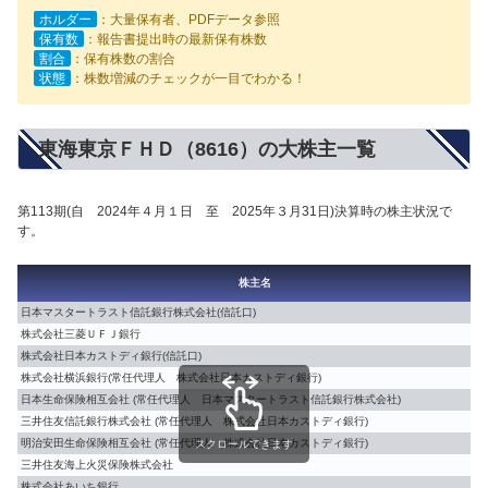
ホルダー
：大量保有者、PDFデータ参照
保有数
：報告書提出時の最新保有株数
割合
：保有株数の割合
状態
：株数増減のチェックが一目でわかる！
東海東京ＦＨＤ（8616）の大株主一覧
第113期(自 2024年４月１日 至 2025年３月31日)決算時の株主状況で
す。
株主名
日本マスタートラスト信託銀行株式会社(信託口)
株式会社三菱ＵＦＪ銀行
株式会社日本カストディ銀行(信託口)
株式会社横浜銀行(常任代理人 株式会社日本カストディ銀行)
日本生命保険相互会社 (常任代理人 日本マスタートラスト信託銀行株式会社)
三井住友信託銀行株式会社 (常任代理人 株式会社日本カストディ銀行)
明治安田生命保険相互会社 (常任代理人 株式会社日本カストディ銀行)
スクロールできます
三井住友海上火災保険株式会社
株式会社あいち銀行