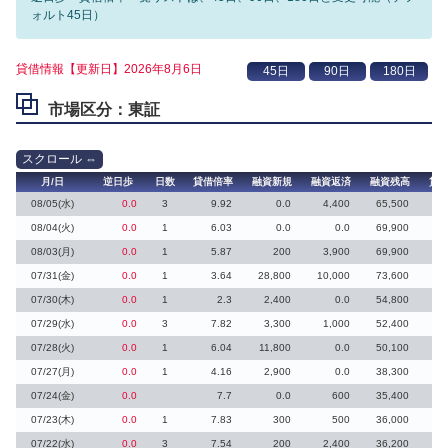
ォルト45日）
貸借情報【更新日】2026年8月6日
市場区分：東証
月/日
逆日歩
日数
貸借倍率
融資新規
融資返済
融資残高
貸
08/05(水)
0.0
3
9.92
0.0
4,400
65,500
08/04(火)
0.0
1
6.03
0.0
0.0
69,900
08/03(月)
0.0
1
5.87
200
3,900
69,900
07/31(金)
0.0
1
3.64
28,800
10,000
73,600
1
07/30(木)
0.0
1
2.3
2,400
0.0
54,800
19
07/29(水)
0.0
3
7.82
3,300
1,000
52,400
07/28(火)
0.0
1
6.04
11,800
0.0
50,100
07/27(月)
0.0
1
4.16
2,900
0.0
38,300
4
07/24(金)
0.0
7.7
0.0
600
35,400
07/23(木)
0.0
1
7.83
300
500
36,000
07/22(水)
0.0
3
7.54
200
2,400
36,200