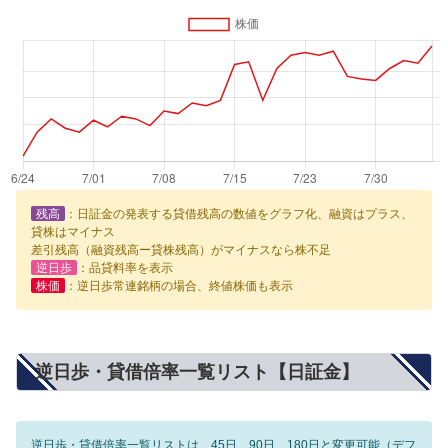
残高
：日証金の発表する貸借残高の数値をグラフ化、融資はプラス、
貸株はマイナス
差引残高（融資残高ー貸株残高）がマイナスなら株不足
逆日歩
：品貸料率を表示
株価
：逆日歩常連銘柄の場合、終値株価も表示
逆日歩・貸借倍率一覧リスト【日証金】
逆日歩・貸借倍率一覧リストは、45日、90日、180日と変更可能（デフ