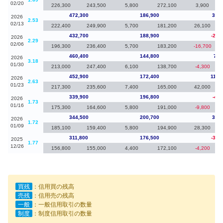
02/20
226,300
243,500
5,800
272,100
3,900
472,300
186,900
39,6
2026
2.53
02/13
222,400
249,900
5,700
181,200
26,100
432,700
188,900
-27,
2026
2.29
02/06
196,300
236,400
5,700
183,200
-16,700
460,400
144,800
7,5
2026
3.18
01/30
213,000
247,400
6,100
138,700
-4,300
452,900
172,400
113,
2026
2.63
01/23
217,300
235,600
7,400
165,000
42,000
339,900
196,800
-4,6
2026
1.73
01/16
175,300
164,600
5,800
191,000
-9,800
344,500
200,700
32,7
2026
1.72
01/09
185,100
159,400
5,800
194,900
28,300
311,800
176,500
-30,
2025
1.77
12/26
156,800
155,000
4,400
172,100
-4,200
買残
：信用買の残高
売残
：信用売の残高
一般
：一般信用取引の数量
制度
：制度信用取引の数量