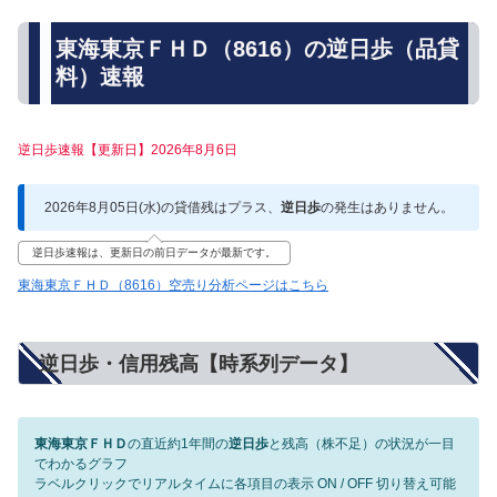
東海東京ＦＨＤ（8616）の逆日歩（品貸
料）速報
逆日歩速報【更新日】2026年8月6日
2026年8月05日(水)の貸借残はプラス、
逆日歩
の発生はありません。
逆日歩速報は、更新日の前日データが最新です。
東海東京ＦＨＤ（8616）空売り分析ページはこちら
逆日歩・信用残高【時系列データ】
東海東京ＦＨＤ
の直近約1年間の
逆日歩
と残高（株不足）の状況が一目
でわかるグラフ
ラベルクリックでリアルタイムに各項目の表示 ON / OFF 切り替え可能