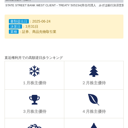
STATE STREET BANK WEST CLIENT－TREATY 505234(常任代理人 みずほ銀行決済営業部
書類提出日
：2025-06-24
決算日
：3月31日
業種
：証券、商品先物取引業
直近権利月での高額逆日歩ランキング
１月株主優待
２月株主優待
３月株主優待
４月株主優待