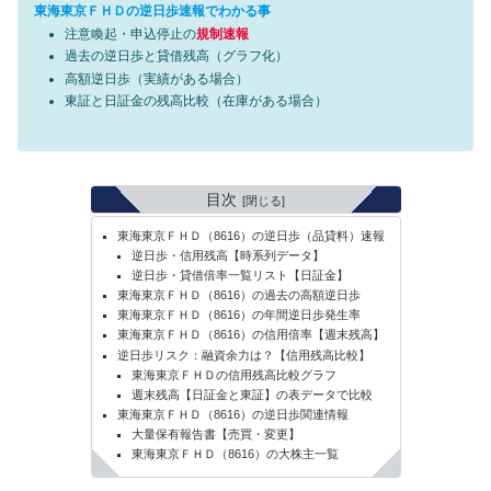
東海東京ＦＨＤの逆日歩速報でわかる事
注意喚起・申込停止の
規制速報
過去の逆日歩と貸借残高（グラフ化）
高額逆日歩（実績がある場合）
東証と日証金の残高比較（在庫がある場合）
目次
東海東京ＦＨＤ（8616）の逆日歩（品貸料）速報
逆日歩・信用残高【時系列データ】
逆日歩・貸借倍率一覧リスト【日証金】
東海東京ＦＨＤ（8616）の過去の高額逆日歩
東海東京ＦＨＤ（8616）の年間逆日歩発生率
東海東京ＦＨＤ（8616）の信用倍率【週末残高】
逆日歩リスク：融資余力は？【信用残高比較】
東海東京ＦＨＤの信用残高比較グラフ
週末残高【日証金と東証】の表データで比較
東海東京ＦＨＤ（8616）の逆日歩関連情報
大量保有報告書【売買・変更】
東海東京ＦＨＤ（8616）の大株主一覧