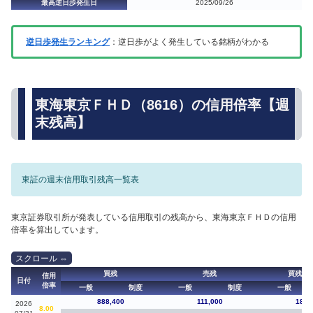
最高逆日歩発生日
2025/09/26
逆日歩発生ランキング
：逆日歩がよく発生している銘柄がわかる
東海東京ＦＨＤ（8616）の信用倍率【週
末残高】
東証の週末信用取引残高一覧表
東京証券取引所が発表している信用取引の残高から、東海東京ＦＨＤの信用
倍率を算出しています。
買残
売残
買残（
信用
日付
倍率
一般
制度
一般
制度
一般
888,400
111,000
181,
2026
8.00