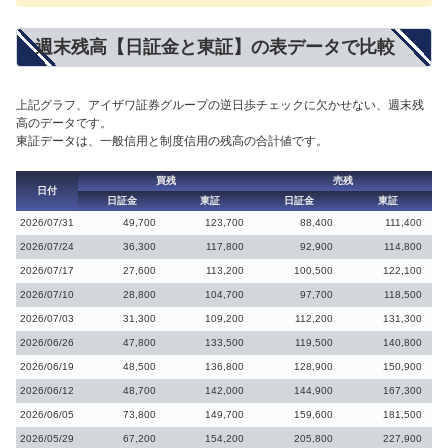
週末残高【日証金と東証】の表データで比較
上記グラフ、アイザワ証券グループの逆日歩チェックに欠かせない、週末残
高のデータです。
東証データは、一般信用と制度信用の残高の合計値です。
買残
売残
日付
日証金
東証
日証金
東証
2026/07/31
49,700
123,700
88,400
111,400
2026/07/24
36,300
117,800
92,900
114,800
2026/07/17
27,600
113,200
100,500
122,100
2026/07/10
28,800
104,700
97,700
118,500
2026/07/03
31,300
109,200
112,200
131,300
2026/06/26
47,800
133,500
119,500
140,800
2026/06/19
48,500
136,800
128,900
150,900
2026/06/12
48,700
142,000
144,900
167,300
2026/06/05
73,800
149,700
159,600
181,500
2026/05/29
67,200
154,200
205,800
227,900