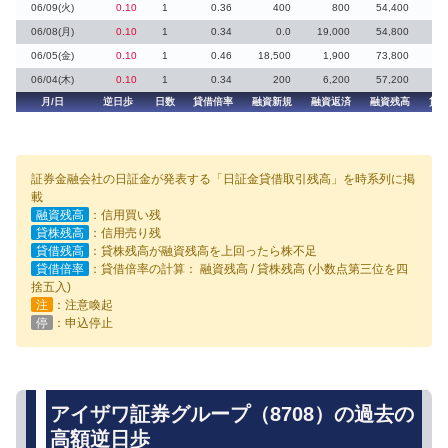
06/09(火)
0.10
1
0.36
400
800
54,400
06/08(月)
0.10
1
0.34
0.0
19,000
54,800
06/05(金)
0.10
1
0.46
18,500
1,900
73,800
06/04(木)
0.10
1
0.34
200
6,200
57,200
月/日
逆日歩
日数
貸借倍率
融資新規
融資返済
融資残高
貸
証券金融会社の日証金が発表する「日証金貸借取引残高」を時系列に掲
載
融資残高
：信用買い残
貸株残高
：信用売り残
貸借残高
：貸株残高が融資残高を上回ったら株不足
貸借倍率
：貸借倍率の計算： 融資残高 / 貸株残高 (小数点第三位を四
捨五入)
注
：注意喚起
停
：申込停止
アイザワ証券グループ（8708）の過去の
高額逆日歩