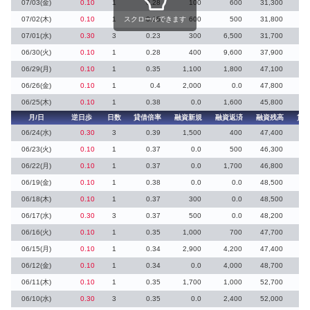
07/03(金)
0.10
1
0.28
100
600
31,300
07/02(木)
0.10
1
スクロールできます
0.28
600
500
31,800
07/01(水)
0.30
3
0.23
300
6,500
31,700
1
06/30(火)
0.10
1
0.28
400
9,600
37,900
1
06/29(月)
0.10
1
0.35
1,100
1,800
47,100
14
06/26(金)
0.10
1
0.4
2,000
0.0
47,800
06/25(木)
0.10
1
0.38
0.0
1,600
45,800
月/日
逆日歩
日数
貸借倍率
融資新規
融資返済
融資残高
貸
06/24(水)
0.30
3
0.39
1,500
400
47,400
06/23(火)
0.10
1
0.37
0.0
500
46,300
06/22(月)
0.10
1
0.37
0.0
1,700
46,800
06/19(金)
0.10
1
0.38
0.0
0.0
48,500
06/18(木)
0.10
1
0.37
300
0.0
48,500
06/17(水)
0.30
3
0.37
500
0.0
48,200
06/16(火)
0.10
1
0.35
1,000
700
47,700
06/15(月)
0.10
1
0.34
2,900
4,200
47,400
06/12(金)
0.10
1
0.34
0.0
4,000
48,700
06/11(木)
0.10
1
0.35
1,700
1,000
52,700
06/10(水)
0.30
3
0.35
0.0
2,400
52,000