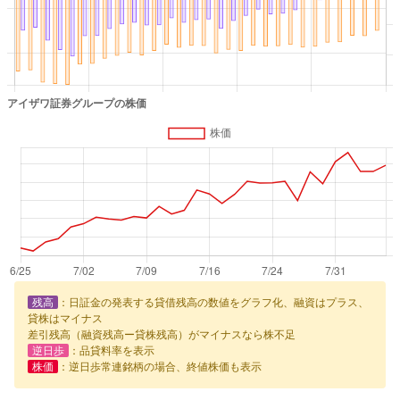
残高
：日証金の発表する貸借残高の数値をグラフ化、融資はプラス、
貸株はマイナス
差引残高（融資残高ー貸株残高）がマイナスなら株不足
逆日歩
：品貸料率を表示
株価
：逆日歩常連銘柄の場合、終値株価も表示