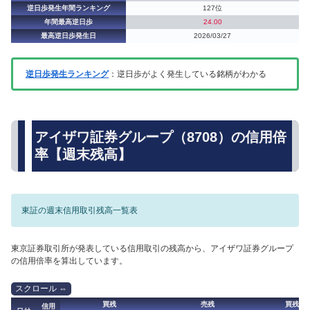
逆日歩発生年間ランキング
127位
年間最高逆日歩
24.00
最高逆日歩発生日
2026/03/27
逆日歩発生ランキング
：逆日歩がよく発生している銘柄がわかる
アイザワ証券グループ（8708）の信用倍
率【週末残高】
東証の週末信用取引残高一覧表
東京証券取引所が発表している信用取引の残高から、アイザワ証券グループ
の信用倍率を算出しています。
買残
売残
買残（
信用