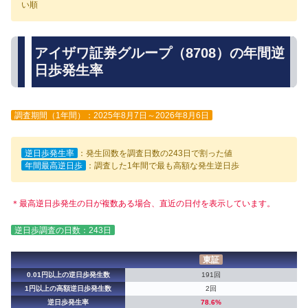
い順
アイザワ証券グループ（8708）の年間逆
日歩発生率
調査期間（1年間）：2025年8月7日～2026年8月6日
逆日歩発生率
：発生回数を調査日数の243日で割った値
年間最高逆日歩
：調査した1年間で最も高額な発生逆日歩
＊最高逆日歩発生の日が複数ある場合、直近の日付を表示しています。
逆日歩調査の日数：243日
東証
0.01円以上の逆日歩発生数
191回
1円以上の高額逆日歩発生数
2回
逆日歩発生率
78.6%