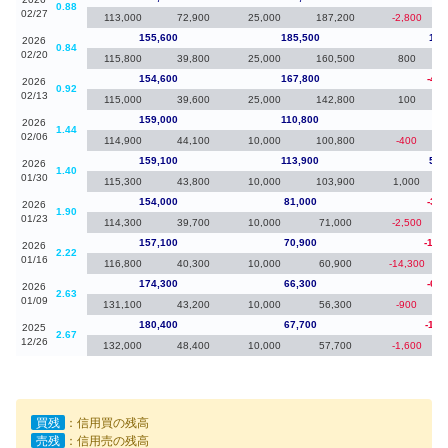
0.88
02/27
113,000
72,900
25,000
187,200
-2,800
155,600
185,500
1,0
2026
0.84
02/20
115,800
39,800
25,000
160,500
800
154,600
167,800
-4,4
2026
0.92
02/13
115,000
39,600
25,000
142,800
100
159,000
110,800
-10
2026
1.44
02/06
114,900
44,100
10,000
100,800
-400
159,100
113,900
5,1
2026
1.40
01/30
115,300
43,800
10,000
103,900
1,000
154,000
81,000
-3,1
2026
1.90
01/23
114,300
39,700
10,000
71,000
-2,500
157,100
70,900
-17,
2026
2.22
01/16
116,800
40,300
10,000
60,900
-14,300
174,300
66,300
-6,1
2026
2.63
01/09
131,100
43,200
10,000
56,300
-900
180,400
67,700
-11,
2025
2.67
12/26
132,000
48,400
10,000
57,700
-1,600
買残
：信用買の残高
売残
：信用売の残高