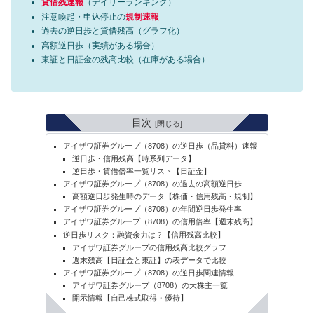
貸借残速報
（デイリーランキング）
注意喚起・申込停止の
規制速報
過去の逆日歩と貸借残高（グラフ化）
高額逆日歩（実績がある場合）
東証と日証金の残高比較（在庫がある場合）
目次
アイザワ証券グループ（8708）の逆日歩（品貸料）速報
逆日歩・信用残高【時系列データ】
逆日歩・貸借倍率一覧リスト【日証金】
アイザワ証券グループ（8708）の過去の高額逆日歩
高額逆日歩発生時のデータ【株価・信用残高・規制】
アイザワ証券グループ（8708）の年間逆日歩発生率
アイザワ証券グループ（8708）の信用倍率【週末残高】
逆日歩リスク：融資余力は？【信用残高比較】
アイザワ証券グループの信用残高比較グラフ
週末残高【日証金と東証】の表データで比較
アイザワ証券グループ（8708）の逆日歩関連情報
アイザワ証券グループ（8708）の大株主一覧
開示情報【自己株式取得・優待】