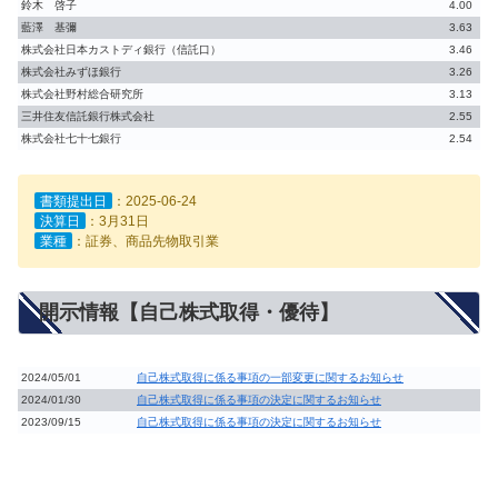
鈴木 啓子
4.00
藍澤 基彌
3.63
株式会社日本カストディ銀行（信託口）
3.46
株式会社みずほ銀行
3.26
株式会社野村総合研究所
3.13
三井住友信託銀行株式会社
2.55
株式会社七十七銀行
2.54
書類提出日
：2025-06-24
決算日
：3月31日
業種
：証券、商品先物取引業
開示情報【自己株式取得・優待】
2024/05/01
自己株式取得に係る事項の一部変更に関するお知らせ
2024/01/30
自己株式取得に係る事項の決定に関するお知らせ
2023/09/15
自己株式取得に係る事項の決定に関するお知らせ