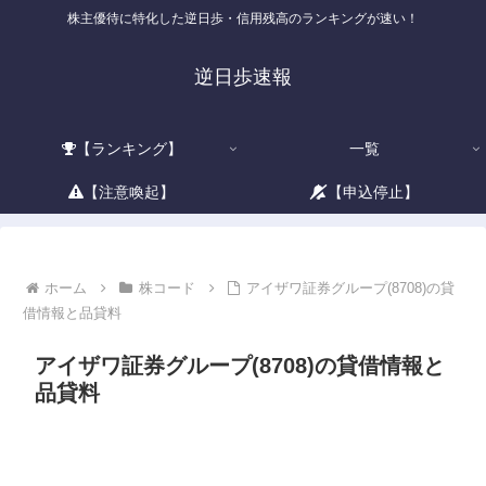
株主優待に特化した逆日歩・信用残高のランキングが速い！
逆日歩速報
【ランキング】
一覧
【注意喚起】
【申込停止】
ホーム
株コード
アイザワ証券グループ(8708)の貸
借情報と品貸料
アイザワ証券グループ(8708)の貸借情報と
品貸料