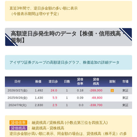
直近3年間で、逆日歩金額の多い順に表示
（今後表示期間は増やす予定）
高額逆日歩発生時のデータ【株価・信用残高・
規制】
アイザワ証券グループの高額逆日歩グラフ、株価追加の詳細データ
貸借
貸借
日付
株価
逆日歩
日数
規制
市場
倍率
残高
2026/3/27(金)
1,492
24.0
1
0.18
-269,000
東証
注
2025/9/26(金)
1,430
5.5
1
0.09
-69,800
東証
2024/7/9(火)
2,830
2.5
1
0.0
-338,700
東証
貸借倍率
： 融資残高 / 貸株残高 (小数点第三位を四捨五入)
貸借残高
： 融資残高 - 貸株残高
逆日歩金額が高い順に表示、同金額の場合は、貸借残高（株不足）の多