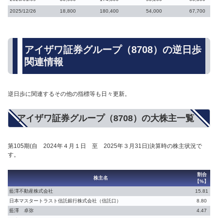
2025/12/26
18,800
180,400
54,000
67,700
アイザワ証券グループ（8708）の逆日歩
関連情報
逆日歩に関連するその他の指標等も日々更新。
アイザワ証券グループ（8708）の大株主一覧
第105期(自 2024年４月１日 至 2025年３月31日)決算時の株主状況で
す。
割合
株主名
【%】
藍澤不動産株式会社
15.81
日本マスタートラスト信託銀行株式会社（信託口）
8.80
藍澤 卓弥
4.47