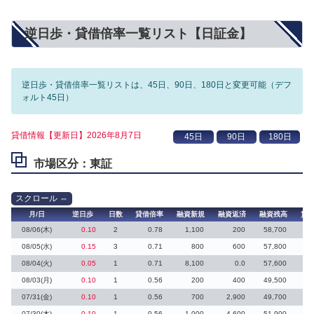
逆日歩・貸借倍率一覧リスト【日証金】
逆日歩・貸借倍率一覧リストは、45日、90日、180日と変更可能（デフ
ォルト45日）
貸借情報【更新日】2026年8月7日
市場区分：東証
月/日
逆日歩
日数
貸借倍率
融資新規
融資返済
融資残高
貸
08/06(木)
0.10
2
0.78
1,100
200
58,700
08/05(水)
0.15
3
0.71
800
600
57,800
08/04(火)
0.05
1
0.71
8,100
0.0
57,600
08/03(月)
0.10
1
0.56
200
400
49,500
07/31(金)
0.10
1
0.56
700
2,900
49,700
07/30(木)
0.10
1
0.56
1,000
4,600
51,900