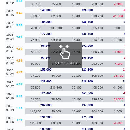
0.50
05/22
60,700
75,700
15,000
258,600
-6,300
149,000
325,900
-36,
2026
0.46
05/15
67,000
82,000
15,000
310,900
-11,000
185,300
340,100
8,0
2026
0.55
05/01
78,000
107,300
15,000
325,100
100
177,300
330,100
86,5
2026
0.54
04/24
77,900
99,400
15,300
314,800
19,800
90,800
301,900
-6,3
2026
0.30
04/17
58,100
32,700
15,200
286,700
-1,900
97,100
298,900
-54,
2026
0.33
04/10
スクロールできます
60,000
37,100
15,200
283,700
-7,100
152,000
323,900
-174,
2026
0.47
04/03
67,100
84,900
15,200
308,700
-28,700
326,600
538,300
197,
2026
0.61
03/27
95,800
230,800
39,800
498,500
44,500
129,400
201,400
-73,
2026
0.64
03/19
51,300
78,100
15,300
186,100
-61,300
202,600
194,600
10,7
2026
1.04
03/13
112,600
90,000
10,000
184,600
1,000
191,900
173,500
6,0
2026
1.11
03/06
111,600
80,300
10,000
163,500
-1,400
185,900
212,200
30,3
2026