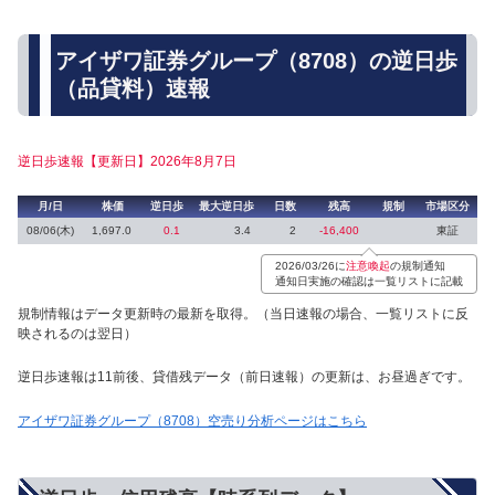
アイザワ証券グループ（8708）の逆日歩
（品貸料）速報
逆日歩速報【更新日】2026年8月7日
月/日
株価
逆日歩
最大逆日歩
日数
残高
規制
市場区分
08/06(木)
1,697.0
0.1
3.4
2
-16,400
東証
2026/03/26に
注意喚起
の規制通知
通知日実施の確認は一覧リストに記載
規制情報はデータ更新時の最新を取得。（当日速報の場合、一覧リストに反
映されるのは翌日）
逆日歩速報は11前後、貸借残データ（前日速報）の更新は、お昼過ぎです。
アイザワ証券グループ（8708）空売り分析ページはこちら