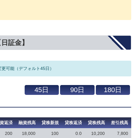
【日証金】
変更可能（デフォルト45日）
資返済
融資残高
貸株新規
貸株返済
貸株残高
差引残高
200
18,000
100
0.0
10,200
7,800