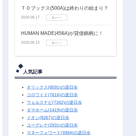
ＴＯブックス(500A)は終わりの始まり？
2026.06.17
株コード
HUMAN MADE(456A)が貸借銘柄に！
2026.06.15
株コード
人気記事
オリックス(8591)の逆日歩
コロワイド(7616)の逆日歩
ウェルスナビ(7342)の逆日歩
タマホーム(1419)の逆日歩
イオン(8267)の逆日歩
ユーグレナ(2931)の逆日歩
マネーフォワード(3994)の逆日歩