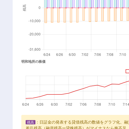
：日証金の発表する貸借残高の数値をグラフ化、融
残高
差引残高（融資残高ー貸株残高）がマイナスなら株不足