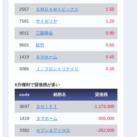
2557
ＳＭＤＡＭトピックス
1.50
7581
サイゼリヤ
1.20
8011
三陽商会
0.90
9601
松竹
0.60
1419
タマホーム
0.45
3086
Ｊ．フロントリテイリ
0.45
8月権利で貸借残が多い
code
銘柄名
貸借残
3697
ＳＨＩＦＴ
-1,173,300
1419
タマホーム
-306,000
3382
セブン＆アイＨＤ
-262,800