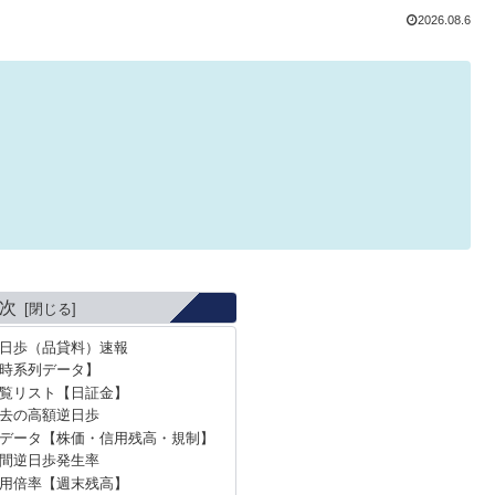
2026.08.6
次
逆日歩（品貸料）速報
時系列データ】
覧リスト【日証金】
過去の高額逆日歩
データ【株価・信用残高・規制】
年間逆日歩発生率
信用倍率【週末残高】