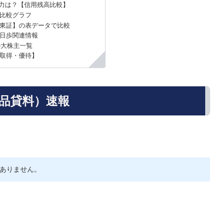
力は？【信用残高比較】
比較グラフ
東証】の表データで比較
逆日歩関連情報
の大株主一覧
取得・優待】
（品貸料）速報
ありません。