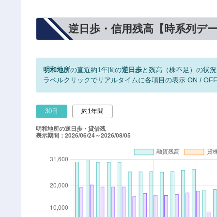
逆日歩・信用残高【時系列デ
明和地所
の直近約1年間の
逆日歩
と残高（株不足）の状況
ラベルクリックでリアルタイムに各項目の表示 ON / OF
30日
約1年間