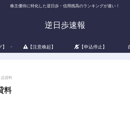
株主優待に特化した逆日歩・信用残高のランキングが速い！
逆日歩速報
グ】
【注意喚起】
【申込停止】
と品貸料
貸料