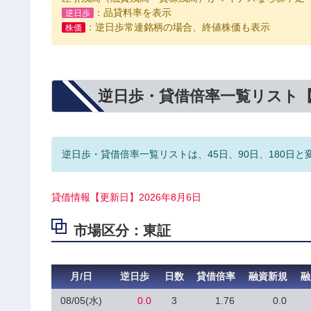
：品貸料率を表示
逆日歩
：逆日歩常連銘柄の場合、終値株価も表示
株価
逆日歩・貸借倍率一覧リスト
逆日歩・貸借倍率一覧リストは、45日、90日、180日と
貸借情報【更新日】2026年8月6日
市場区分：東証
月/日
逆日歩
日数
貸借倍率
融資新規
融
08/05(水)
0.0
3
1.76
0.0