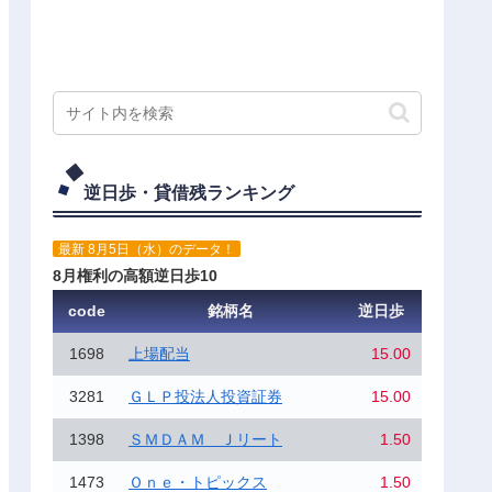
逆日歩・貸借残ランキング
最新 8月5日（水）のデータ！
8月権利の高額逆日歩10
code
銘柄名
逆日歩
1698
上場配当
15.00
3281
ＧＬＰ投法人投資証券
15.00
1398
ＳＭＤＡＭ Ｊリート
1.50
1473
Ｏｎｅ・トピックス
1.50