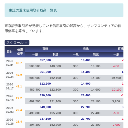
東証の週末信用取引残高一覧表
東京証券取引所が発表している信用取引の残高から、サンフロンティアの信
用倍率を算出しています。
買残
売残
買残（
信用
日付
倍率
一般
制度
一般
制度
一般
657,500
18,400
-3,5
2026
35.7
07/31
508,500
149,000
300
18,100
-400
661,000
15,400
48,8
2026
42.9
07/24
508,900
152,100
300
15,100
19,500
612,200
14,900
-18,
2026
41.1
07/17
489,400
122,800
300
14,600
-10,100
630,600
28,400
-18,
2026
22.2
07/10
499,500
131,100
300
28,100
5,700
649,500
27,700
2,4
2026
23.4
07/03
493,800
155,700
300
27,400
-500
647,100
27,700
-15,
2026
23.4
06/26
494,300
152,800
300
27,400
-2,000