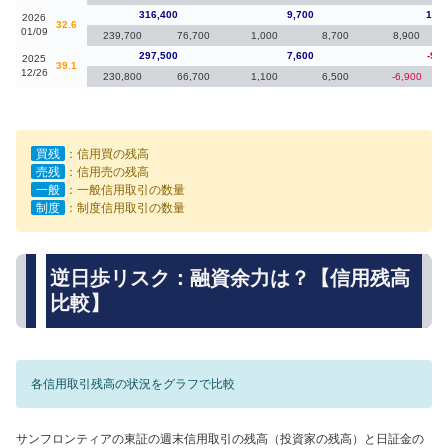
316,400
9,700
18,9
2026
32.6
01/09
239,700
76,700
1,000
8,700
8,900
297,500
7,600
-9,2
2025
39.1
12/26
230,800
66,700
1,100
6,500
-6,900
買残
：信用買の残高
売残
：信用売の残高
一般
：一般信用取引の数量
制度
：制度信用取引の数量
逆日歩リスク：融資余力は？【信用残高
比較】
各信用取引残高の状況をグラフで比較
サンフロンティアの東証の週末信用取引の残高（投資家の残高）と日証金の