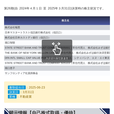
第26期(自 2024年４月１日 至 2025年３月31日)決算時の株主状況です。
株主名
株式会社報恩
日本マスタートラスト信託銀行株式会社（信託口）
株式会社日本カストディ銀行（信託口）
堀口智顕
STATE STREET BANK AND TRUST COMPANY 505001（常任代理人 株式会社みずほ銀
THE BANK OF NEW YORK MELLON 140044（常任代理人 株式会社みずほ銀行決済営業部
DFA INTL SMALL CAP VALUE PORTFOLIO（常任代理人 シティバンク、エヌ・エイ東京支
スクロールできます
STATE STREET BANK AND TRUST COMPANY 505103（常任代理人 株式会社みずほ銀
堀口恵子
サンフロンティア社員持株会
書類提出日
：2025-06-23
決算日
：3月31日
業種
：不動産業
開示情報【自己株式取得・優待】