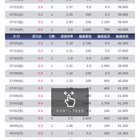
07/22(水)
0.0
3
2.57
0.0
0.0
39,800
3
07/21(火)
0.0
1
3.26
200
0.0
39,800
07/17(金)
0.0
1
2.83
100
1,100
39,600
07/16(木)
0.0
1
2.6
1,000
700
40,600
月/日
逆日歩
日数
貸借倍率
融資新規
融資返済
融資残高
貸
07/15(水)
0.0
4
2.19
2,700
0.0
40,300
1
07/14(火)
0.0
1
2.21
100
0.0
37,600
07/13(月)
0.0
1
1.8
0.0
1,000
37,500
07/10(金)
0.0
1
1.41
0.0
2,000
38,500
07/09(木)
0.0
1
1.32
100
0.0
40,500
07/08(水)
0.0
3
1.33
100
900
40,400
2
07/07(火)
0.0
1
1.48
0.0
400
41,200
07/06(月)
0.0
1
1.51
400
0.0
41,600
1
07/03(金)
0.0
1
1.56
2,000
3,700
41,200
07/02(木)
0.0
1
スクロールできます
1.65
0.0
100
42,900
07/01(水)
0.0
3
1.5
2,600
800
43,000
06/30(火)
0.0
1
1.46
0.0
100
41,200
06/29(月)
0.0
1
1.5
0.0
200
41,300
1