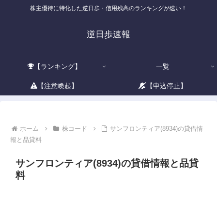
株主優待に特化した逆日歩・信用残高のランキングが速い！
逆日歩速報
【ランキング】
一覧
【注意喚起】
【申込停止】
ホーム
株コード
サンフロンティア(8934)の貸借情
報と品貸料
サンフロンティア(8934)の貸借情報と品貸
料