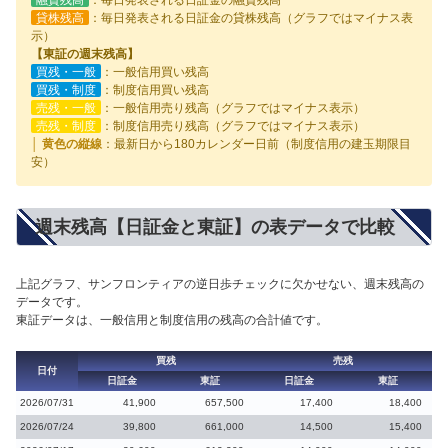
貸株残高
：毎日発表される日証金の貸株残高（グラフではマイナス表
示）
【東証の週末残高】
買残・一般
：一般信用買い残高
買残・制度
：制度信用買い残高
売残・一般
：一般信用売り残高（グラフではマイナス表示）
売残・制度
：制度信用売り残高（グラフではマイナス表示）
│ 黄色の縦線
：最新日から180カレンダー日前（制度信用の建玉期限目
安）
週末残高【日証金と東証】の表データで比較
上記グラフ、サンフロンティアの逆日歩チェックに欠かせない、週末残高の
データです。
東証データは、一般信用と制度信用の残高の合計値です。
買残
売残
日付
日証金
東証
日証金
東証
2026/07/31
41,900
657,500
17,400
18,400
2026/07/24
39,800
661,000
14,500
15,400