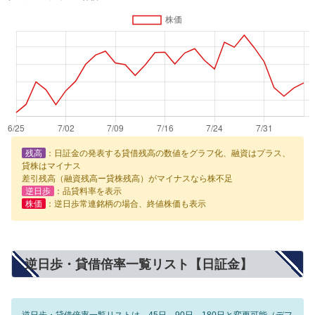
残高
：日証金の発表する貸借残高の数値をグラフ化、融資はプラス、
貸株はマイナス
差引残高（融資残高ー貸株残高）がマイナスなら株不足
逆日歩
：品貸料率を表示
株価
：逆日歩常連銘柄の場合、終値株価も表示
逆日歩・貸借倍率一覧リスト【日証金】
逆日歩・貸借倍率一覧リストは、45日、90日、180日と変更可能（デフ