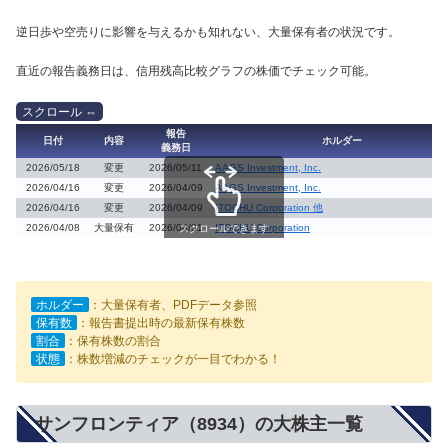
逆日歩や空売りに影響を与えるかも知れない、大量保有者の状況です。
直近の報告義務日は、信用残高比較グラフの株価でチェック可能。
報告
日付
内容
ホルダー
義務日
2026/05/18
変更
2026/05/11
AAGS Investment, Inc.
2026/04/16
変更
2026/04/09
AAGS Investment, Inc.
2026/04/16
変更
2026/04/09
ITOCHU Corporation 他
2026/04/08
大量保有
2026/04/01
ITOCHU Corporation
スクロールできます
ホルダー
：大量保有者、PDFデータ参照
保有数
：報告書提出時の最新保有株数
割合
：保有株数の割合
状態
：株数増減のチェックが一目でわかる！
サンフロンティア（8934）の大株主一覧