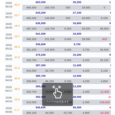
663,000
30,200
19,8
2026
22.0
06/19
496,300
166,700
300
29,900
0
643,200
27,100
6,3
2026
23.7
06/12
496,300
146,900
300
26,800
9,100
636,900
34,800
95,4
2026
18.3
06/05
487,200
149,700
6,300
28,500
96,900
541,500
34,500
4,7
2026
15.7
05/29
390,300
151,200
6,000
28,500
-900
536,800
9,700
57,6
2026
55.3
05/22
391,200
145,600
6,000
3,700
60,500
479,200
10,200
91,9
2026
47.0
05/15
330,700
148,500
6,000
4,200
26,100
387,300
12,400
1,6
2026
31.2
05/01
304,600
82,700
8,200
4,200
5,100
385,700
12,500
16,5
2026
30.9
04/24
299,500
86,200
8,300
4,200
4,800
369,200
13,200
-23,
2026
28.0
04/17
294,700
74,500
8,900
4,300
-21,800
392,500
38,000
-148,
2026
10.3
04/10
スクロールできます
316,500
76,000
33,700
4,300
-139,600
540,600
58,300
-46,
2026
9.27
04/03
456,100
84,500
53,700
4,600
-43,300