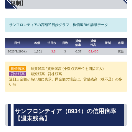
規制】
サンフロンティアの高額逆日歩グラフ、株価追加の詳細データ
貸借
貸借
日付
株価
逆日歩
日数
規制
市場
倍率
残高
2023/3/29(水)
1,261
3.3
3
0.37
-52,400
東証
貸借倍率
： 融資残高 / 貸株残高 (小数点第三位を四捨五入)
貸借残高
： 融資残高 - 貸株残高
逆日歩金額が高い順に表示、同金額の場合は、貸借残高（株不足）の多
い順
サンフロンティア（8934）の信用倍率
【週末残高】