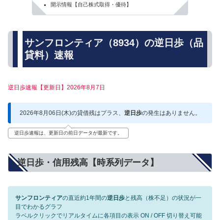
開示情報【自己株式取得・優待】
サンフロンティア（8934）の逆日歩（品
貸料）速報
逆日歩速報【更新日】2026年8月7日
2026年8月06日(木)の貸借残はプラス、
逆日歩
の発生はありません。
逆日歩速報は、更新日の前日データが最新です。
逆日歩・信用残高【時系列データ】
サンフロンティア
の直近約1年間の
逆日歩
と残高（株不足）の状況が一
目でわかるグラフ
ラベルクリックでリアルタイムに各項目の表示 ON / OFF 切り替え可能