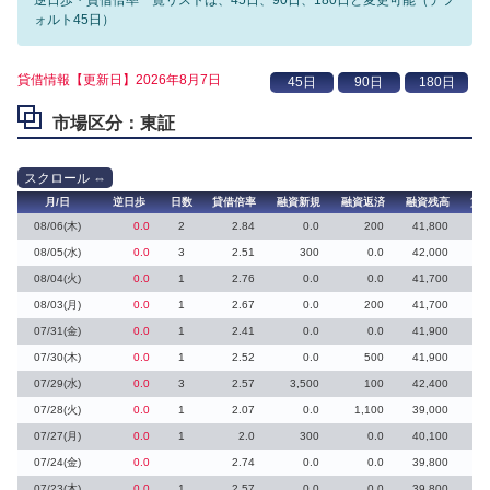
ォルト45日）
貸借情報【更新日】2026年8月7日
市場区分：東証
月/日
逆日歩
日数
貸借倍率
融資新規
融資返済
融資残高
貸
08/06(木)
0.0
2
2.84
0.0
200
41,800
08/05(水)
0.0
3
2.51
300
0.0
42,000
1
08/04(火)
0.0
1
2.76
0.0
0.0
41,700
08/03(月)
0.0
1
2.67
0.0
200
41,700
07/31(金)
0.0
1
2.41
0.0
0.0
41,900
07/30(木)
0.0
1
2.52
0.0
500
41,900
07/29(水)
0.0
3
2.57
3,500
100
42,400
07/28(火)
0.0
1
2.07
0.0
1,100
39,000
07/27(月)
0.0
1
2.0
300
0.0
40,100
5
07/24(金)
0.0
2.74
0.0
0.0
39,800
07/23(木)
0.0
1
2.57
0.0
0.0
39,800