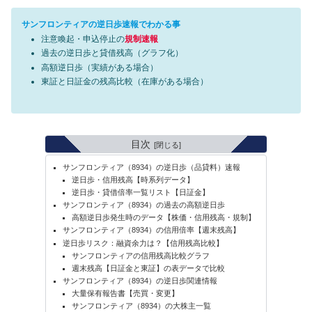
サンフロンティアの逆日歩速報でわかる事
注意喚起・申込停止の
規制速報
過去の逆日歩と貸借残高（グラフ化）
高額逆日歩（実績がある場合）
東証と日証金の残高比較（在庫がある場合）
目次
サンフロンティア（8934）の逆日歩（品貸料）速報
逆日歩・信用残高【時系列データ】
逆日歩・貸借倍率一覧リスト【日証金】
サンフロンティア（8934）の過去の高額逆日歩
高額逆日歩発生時のデータ【株価・信用残高・規制】
サンフロンティア（8934）の信用倍率【週末残高】
逆日歩リスク：融資余力は？【信用残高比較】
サンフロンティアの信用残高比較グラフ
週末残高【日証金と東証】の表データで比較
サンフロンティア（8934）の逆日歩関連情報
大量保有報告書【売買・変更】
サンフロンティア（8934）の大株主一覧