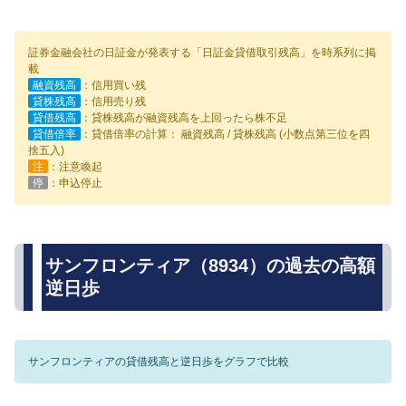
証券金融会社の日証金が発表する「日証金貸借取引残高」を時系列に掲
載
融資残高
：信用買い残
貸株残高
：信用売り残
貸借残高
：貸株残高が融資残高を上回ったら株不足
貸借倍率
：貸借倍率の計算： 融資残高 / 貸株残高 (小数点第三位を四
捨五入)
注
：注意喚起
停
：申込停止
サンフロンティア（8934）の過去の高額
逆日歩
サンフロンティアの貸借残高と逆日歩をグラフで比較